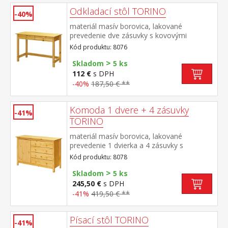
Odkladací stôl TORINO
-40%
materiál masív borovica, lakované
prevedenie dve zásuvky s kovovými
pojazdmi
Kód produktu: 8076
>
Skladom
5 ks
112 €
s DPH
-40%
187,50 € **
Komoda 1 dvere + 4 zásuvky
-41%
TORINO
materiál masív borovica, lakované
prevedenie 1 dvierka a 4 zásuvky s
kovovými pojazdmi
Kód produktu: 8078
>
Skladom
5 ks
245,50 €
s DPH
-41%
419,50 € **
Písací stôl TORINO
-41%