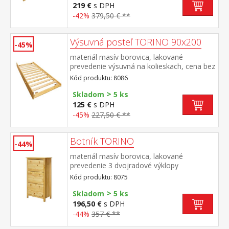
cm alebo 2 kusy 90 × 200 cm a rošt R4
219 €
s DPH
alebo 2 kusy R1 odporúčaná nosnosť do
-42%
379,50 € **
120 kg na každej polovici postele
Výsuvná posteľ TORINO 90x200
-45%
materiál masív borovica, lakované
prevedenie výsuvná na kolieskach, cena bez
matraca maximálna odporúčaná výška
Kód produktu: 8086
matraca 14 cm odporúčaný rozmer
>
matraca 90 × 200 cm vhodná ako výsuvná
Skladom
5 ks
prísteľka k pohovke TORINO 8085 alebo k
125 €
s DPH
jednolôžku JANA ID30400225
-45%
227,50 € **
Botník TORINO
-44%
materiál masív borovica, lakované
prevedenie 3 dvojradové výklopy
Kód produktu: 8075
>
Skladom
5 ks
196,50 €
s DPH
-44%
357 € **