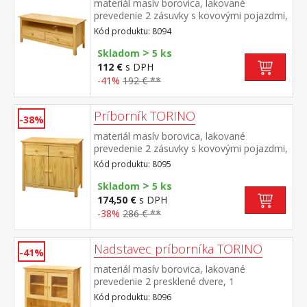
materiál masív borovica, lakované
prevedenie 2 zásuvky s kovovými pojazdmi,
1 polica
Kód produktu: 8094
>
Skladom
5 ks
112 €
s DPH
-41%
192 € **
Príborník TORINO
-38%
materiál masív borovica, lakované
prevedenie 2 zásuvky s kovovými pojazdmi,
2 plné dvere, 1 polica vhodný doplnok
Kód produktu: 8095
nadstavec 8096
>
Skladom
5 ks
174,50 €
s DPH
-38%
286 € **
Nadstavec príborníka TORINO
-41%
materiál masív borovica, lakované
prevedenie 2 presklené dvere, 1
polica nadstavec príborníka 8095
Kód produktu: 8096