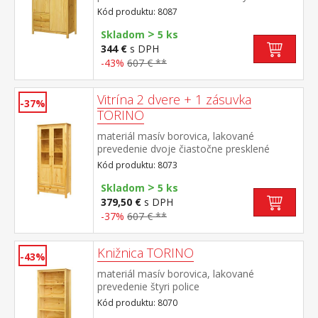
kovovými pojazdmi
Kód produktu: 8087
>
Skladom
5 ks
344 €
s DPH
-43%
607 € **
Vitrína 2 dvere + 1 zásuvka
-37%
TORINO
materiál masív borovica, lakované
prevedenie dvoje čiastočne presklené
dvere, tri police jedna zásuvka s kovovými
Kód produktu: 8073
pojazdmi
>
Skladom
5 ks
379,50 €
s DPH
-37%
607 € **
Knižnica TORINO
-43%
materiál masív borovica, lakované
prevedenie štyri police
Kód produktu: 8070