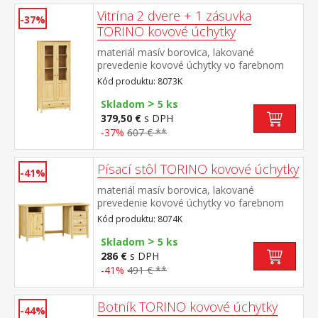
Vitrína 2 dvere + 1 zásuvka
-37%
TORINO kovové úchytky
materiál masív borovica, lakované
prevedenie kovové úchytky vo farebnom
prevedení černená mosadz dvoje čiastočne
Kód produktu: 8073K
presklené dvere, tri police jedna zásuvka s
>
kovovými pojazdmi
Skladom
5 ks
379,50 €
s DPH
-37%
607 € **
Písací stôl TORINO kovové úchytky
-41%
materiál masív borovica, lakované
prevedenie kovové úchytky vo farebnom
prevedení černená mosadz 2 otvorené
Kód produktu: 8074K
police, 1 dvierka a 3 zásuvky s kovovými
>
pojazdmi výsuv nie je súčasťou dodávky k
Skladom
5 ks
stolu je možné dokúpiť výsuvnú dosku na
286 €
s DPH
klávesnicu 8840
-41%
491 € **
Botník TORINO kovové úchytky
-44%