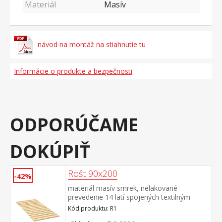
Materiál
Masív
návod na montáž na stiahnutie tu
Informácie o produkte a bezpečnosti
ODPORÚČAME
DOKÚPIŤ
Rošt 90x200
-42%
materiál masív smrek, nelakované
prevedenie 14 latí spojených textilným
tkalúnom
Kód produktu: R1