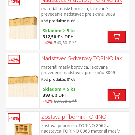
-42%
materiál masív borovica, lakované
prevedenie nadstavec pre skriňu 8068
Kód produktu: 8168
>
Skladom
5 ks
312,50 €
s DPH
-42%
540,50 € **
Nadstavec 5-dverový TORINO lak
-42%
materiál masív borovica, lakované
prevedenie nadstavec pre skriňu 8069
Kód produktu: 8169
>
Skladom
5 ks
393 €
s DPH
-42%
687,50 € **
Zostava príborník TORINO
-43%
zostava príborníka TORINO 8062 a
nadstavca TORINO 8063 materiál masív