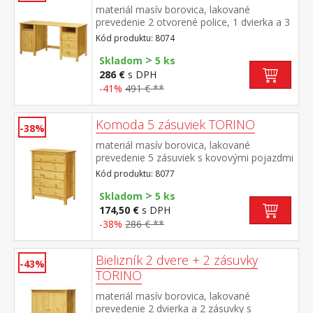
materiál masív borovica, lakované
prevedenie 2 otvorené police, 1 dvierka a 3
zásuvky s kovovými pojazdmi výsuv nie je
Kód produktu: 8074
súčasťou dodávky k stolu je možné dokúpiť
>
výsuvnú dosku na klávesnicu 8840
Skladom
5 ks
286 €
s DPH
-41%
491 € **
Komoda 5 zásuviek TORINO
-38%
materiál masív borovica, lakované
prevedenie 5 zásuviek s kovovými pojazdmi
Kód produktu: 8077
>
Skladom
5 ks
174,50 €
s DPH
-38%
286 € **
Bielizník 2 dvere + 2 zásuvky
-43%
TORINO
materiál masív borovica, lakované
prevedenie 2 dvierka a 2 zásuvky s