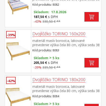
cm, cena bez roštu a matraca minimálna
Kód produktu: 8082
odporúčaná výška matraca 15 cm
odporúčaný rozmer matraca 140 × 200 cm
Skladom: 17.8.2026
a rošt R3 odporúčaná nosnosť do 120 kg
187,50 €
s DPH
na každej polovici postele
-43%
330,50 € **
Dvojlôžko TORINO 160x200
-39%
materiál masív borovica, lakované
prevedenie výška čela 80 cm, výška sedu 38
cm, cena bez roštu a matraca minimálna
Kód produktu: 8083
odporúčaná výška matraca 15 cm
>
odporúčaný rozmer matraca 160 × 200 cm
Skladom
5 ks
alebo 2 kusy 80 × 200 cm a rošt R2
205,50 €
s DPH
odporúčaná nosnosť do 120 kg na každej
-39%
339,50 € **
polovici postele
Dvojlôžko TORINO 180x200
-42%
materiál masív borovica, lakované
prevedenie výška čela 80 cm, výška sedu 38
cm, cena bez roštu a matraca minimálna
Kód produktu: 8084
odporúčaná výška matraca 15
>
cm odporúčaný rozmer matraca 180 × 200
Skladom
5 ks