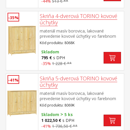
-44%
513 € **
Skriňa 4-dverová TORINO kovové
-35%
úchytky
materiál masív borovica, lakované
prevedenie kovové úchytky vo farebnom
prevedení černená mosadz priestor delený
Kód produktu: 8068K
na polovice v ľavej polovici šatníková tyč a
polica na klobúky v pravej polovici 3 police v
Skladom
spodnej časti 2 zásuvky s kovovými
795 €
s DPH
pojazdmi odporúčaný nadstavec 8168K
-35%
1 228 € **
Skriňa 5-dverová TORINO kovové
-41%
úchytky
materiál masív borovica, lakované
prevedenie kovové úchytky vo farebnom
prevedení černená mosadz priestor delený
Kód produktu: 8069K
v pomere 2:1:2 v ľavej a pravej širšej časti
>
šatníková tyč a polica na klobúky v strednej
Skladom
5 ks
úzkej časti 3 police v spodnej časti 3
1 022,50 €
s DPH
zásuvky s kovovými pojazdmi odporúčaný
-41%
1 736,50 € **
nadstavec 8169K