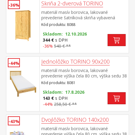
Skriňa 2-dverová TORINO
-36%
materiál masív borovica, lakované
prevedenie šatníková skriňa vybavená
šatníkovou tyčou a policou v spodnej časti
Kód produktu: 8088
zásuvka s kovovými pojazdmi odporúčaný
nadstavec 8188
Skladom: 12.10.2026
344 €
s DPH
-36%
540 € **
Jednolôžko TORINO 90x200
-44%
materiál masív borovica, lakované
prevedenie výška čela 80 cm, výška sedu 38
cm, cena bez roštu a matraca minimálna
Kód produktu: 8081
odporúčaná výška matraca 15 cm
odporúčaný rozmer matraca 90 × 200 cm a
Skladom: 17.8.2026
rošt R1 odporúčaná nosnosť do 120 kg
143 €
s DPH
-44%
258,50 € **
Dvojlôžko TORINO 140x200
-43%
materiál masív borovica, lakované
prevedenie výška čela 80 cm, výška sedu 38