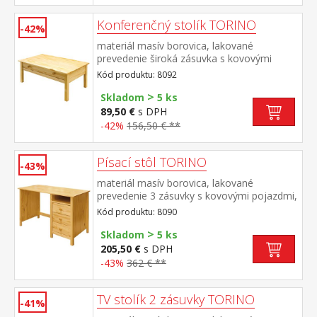
Konferenčný stolík TORINO
-42%
materiál masív borovica, lakované
prevedenie široká zásuvka s kovovými
pojazdmi
Kód produktu: 8092
>
Skladom
5 ks
89,50 €
s DPH
-42%
156,50 € **
Písací stôl TORINO
-43%
materiál masív borovica, lakované
prevedenie 3 zásuvky s kovovými pojazdmi,
1 polica výsuv nie je súčasťou dodávky k
Kód produktu: 8090
stolu je možné dokúpiť výsuvnú dosku na
>
klávesnicu 8840
Skladom
5 ks
205,50 €
s DPH
-43%
362 € **
TV stolík 2 zásuvky TORINO
-41%