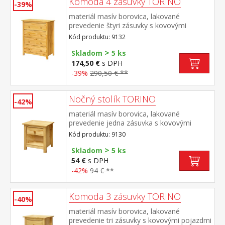
Komoda 4 zásuvky TORINO
-39%
materiál masív borovica, lakované
prevedenie štyri zásuvky s kovovými
pojazdmi
Kód produktu: 9132
>
Skladom
5 ks
174,50 €
s DPH
-39%
290,50 € **
Nočný stolík TORINO
-42%
materiál masív borovica, lakované
prevedenie jedna zásuvka s kovovými
pojazdmi
Kód produktu: 9130
>
Skladom
5 ks
54 €
s DPH
-42%
94 € **
Komoda 3 zásuvky TORINO
-40%
materiál masív borovica, lakované
prevedenie tri zásuvky s kovovými pojazdmi