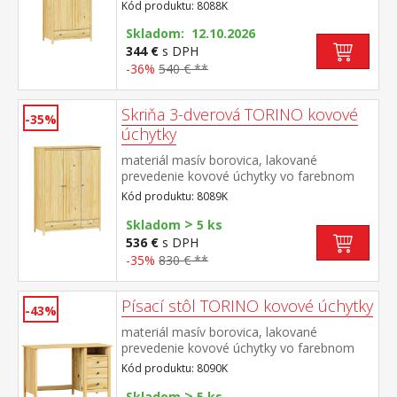
prevedení černená mosadz šatníková skriňa
Kód produktu: 8088K
vybavená šatníkovou tyčou a policou v
spodnej časti zásuvka s kovovými
Skladom: 12.10.2026
pojazdmi odporúčaný nadstavec 8188K
344 €
s DPH
-36%
540 € **
Skriňa 3-dverová TORINO kovové
-35%
úchytky
materiál masív borovica, lakované
prevedenie kovové úchytky vo farebnom
prevedení černená mosadz priestor delený
Kód produktu: 8089K
v pomere 2:1 širšia časť šatníková tyč a
>
polica, užšia časť 3 police v spodnej časti 2
Skladom
5 ks
zásuvky s kovovými pojazdmi odporúčaný
536 €
s DPH
nadstavec 8189K
-35%
830 € **
Písací stôl TORINO kovové úchytky
-43%
materiál masív borovica, lakované
prevedenie kovové úchytky vo farebnom
prevedení černená mosadz 3 zásuvky s
Kód produktu: 8090K
kovovými pojazdmi, 1 polica výsuv nie je
>
súčasťou dodávky k stolu je možné dokúpiť
Skladom
5 ks