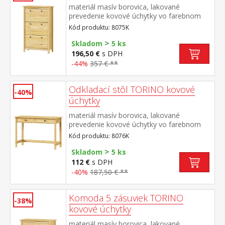
materiál masív borovica, lakované
prevedenie kovové úchytky vo farebnom
prevedení černená mosadz 3 dvojradové
Kód produktu: 8075K
výklopy
>
Skladom
5 ks
196,50 €
s DPH
-44%
357 € **
Odkladací stôl TORINO kovové
-40%
úchytky
materiál masív borovica, lakované
prevedenie kovové úchytky vo farebnom
prevedení černená mosadz dve zásuvky s
Kód produktu: 8076K
kovovými pojazdmi
>
Skladom
5 ks
112 €
s DPH
-40%
187,50 € **
Komoda 5 zásuviek TORINO
-38%
kovové úchytky
materiál masív borovica, lakované