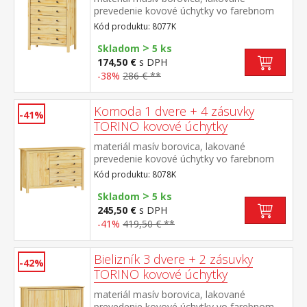
prevedenie kovové úchytky vo farebnom
prevedení černená mosadz 5 zásuviek s
Kód produktu: 8077K
kovovými pojazdmi
>
Skladom
5 ks
174,50 €
s DPH
-38%
286 € **
Komoda 1 dvere + 4 zásuvky
-41%
TORINO kovové úchytky
materiál masív borovica, lakované
prevedenie kovové úchytky vo farebnom
prevedení černená mosadz 1 dvierka a 4
Kód produktu: 8078K
zásuvky s kovovými pojazdmi
>
Skladom
5 ks
245,50 €
s DPH
-41%
419,50 € **
Bielizník 3 dvere + 2 zásuvky
-42%
TORINO kovové úchytky
materiál masív borovica, lakované
prevedenie kovové úchytky vo farebnom