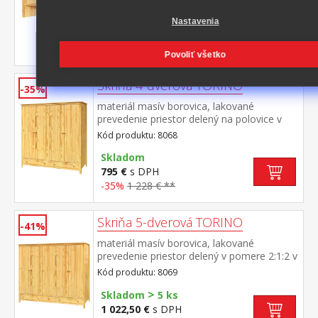
Skladom
Nastavenia
286 €
s DPH
-44%
513 € **
Povoliť všetko
Skriňa 4-dverová TORINO
-35%
materiál masív borovica, lakované
prevedenie priestor delený na polovice v
ľavej polovici šatníková tyč a polica na
Kód produktu: 8068
klobúky v pravej polovici 3 police v spodnej
časti 2 zásuvky s kovovými
Skladom
pojazdmi odporúčaný nadstavec 8168
795 €
s DPH
-35%
1 228 € **
Skriňa 5-dverová TORINO
-41%
materiál masív borovica, lakované
prevedenie priestor delený v pomere 2:1:2 v
ľavej a pravej širšej časti šatníková tyč a
Kód produktu: 8069
polica na klobúky v strednej úzkej časti 3
>
police v spodnej časti 3 zásuvky s kovovými
Skladom
5 ks
pojazdmi odporúčaný nadstavec 8169
1 022,50 €
s DPH