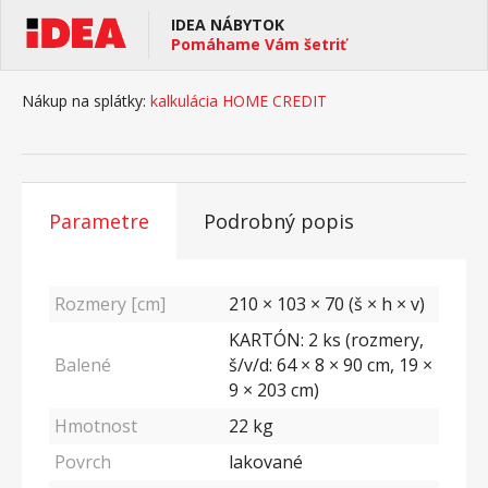
IDEA NÁBYTOK
Pomáhame Vám šetriť
Nákup na splátky:
kalkulácia HOME CREDIT
Parametre
Podrobný popis
Rozmery [cm]
210 × 103 × 70 (š × h × v)
KARTÓN: 2 ks (rozmery,
Balené
š/v/d: 64 × 8 × 90 cm, 19 ×
9 × 203 cm)
Hmotnost
22
kg
Povrch
lakované