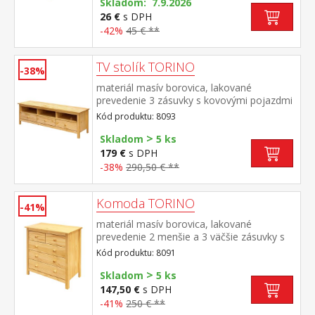
Skladom: 7.9.2026
26 €
s DPH
-42%
45 € **
TV stolík TORINO
-38%
materiál masív borovica, lakované
prevedenie 3 zásuvky s kovovými pojazdmi
Kód produktu: 8093
>
Skladom
5 ks
179 €
s DPH
-38%
290,50 € **
Komoda TORINO
-41%
materiál masív borovica, lakované
prevedenie 2 menšie a 3 väčšie zásuvky s
kovovými pojazdmi
Kód produktu: 8091
>
Skladom
5 ks
147,50 €
s DPH
-41%
250 € **