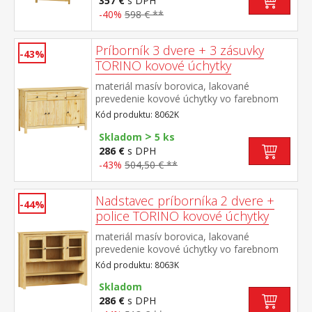
357 €
s DPH
80 cm rozmer nadstavca (š/h/v) 90 × 33 ×
-40%
598 € **
100 cm
Príborník 3 dvere + 3 zásuvky
-43%
TORINO kovové úchytky
materiál masív borovica, lakované
prevedenie kovové úchytky vo farebnom
prevedení černená mosadz 3 dvere, 3
Kód produktu: 8062K
zásuvky s kovovými pojazdmi vhodný
>
doplnok nadstavec TORINO 8063K
Skladom
5 ks
286 €
s DPH
-43%
504,50 € **
Nadstavec príborníka 2 dvere +
-44%
police TORINO kovové úchytky
materiál masív borovica, lakované
prevedenie kovové úchytky vo farebnom
prevedení černená mosadz dvoje presklené
Kód produktu: 8063K
dvierka doplnok príborníka TORINO 8062K
Skladom
286 €
s DPH