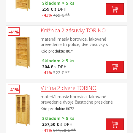
>
Skladom
5 ks
259 €
s DPH
-43%
455 € **
Knižnica 2 zásuvky TORINO
-41%
materiál masív borovica, lakované
prevedenie tri police, dve zásuvky s
kovovými pojazdmi
Kód produktu: 8071
>
Skladom
5 ks
304 €
s DPH
-41%
522 € **
Vitrína 2 dvere TORINO
-41%
materiál masív borovica, lakované
prevedenie dvoje čiastočne presklené
dvere, štyri police
Kód produktu: 8072
>
Skladom
5 ks
357,50 €
s DPH
-41%
611,50 € **