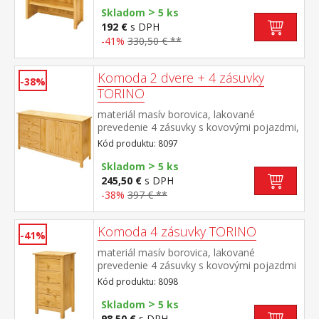
>
Skladom
5 ks
192 €
s DPH
-41%
330,50 € **
Komoda 2 dvere + 4 zásuvky
-38%
TORINO
materiál masív borovica, lakované
prevedenie 4 zásuvky s kovovými pojazdmi,
2 plné dvere, 1 polica
Kód produktu: 8097
>
Skladom
5 ks
245,50 €
s DPH
-38%
397 € **
Komoda 4 zásuvky TORINO
-41%
materiál masív borovica, lakované
prevedenie 4 zásuvky s kovovými pojazdmi
Kód produktu: 8098
>
Skladom
5 ks
98,50 €
s DPH