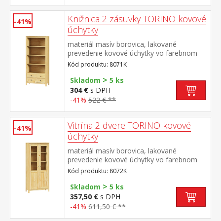
Knižnica 2 zásuvky TORINO kovové
-41%
úchytky
materiál masív borovica, lakované
prevedenie kovové úchytky vo farebnom
prevedení černená mosadz tri police, dve
Kód produktu: 8071K
zásuvky s kovovými pojazdmi
>
Skladom
5 ks
304 €
s DPH
-41%
522 € **
Vitrína 2 dvere TORINO kovové
-41%
úchytky
materiál masív borovica, lakované
prevedenie kovové úchytky vo farebnom
prevedení černená mosadz dvoje čiastočne
Kód produktu: 8072K
presklené dvere, štyri police
>
Skladom
5 ks
357,50 €
s DPH
-41%
611,50 € **