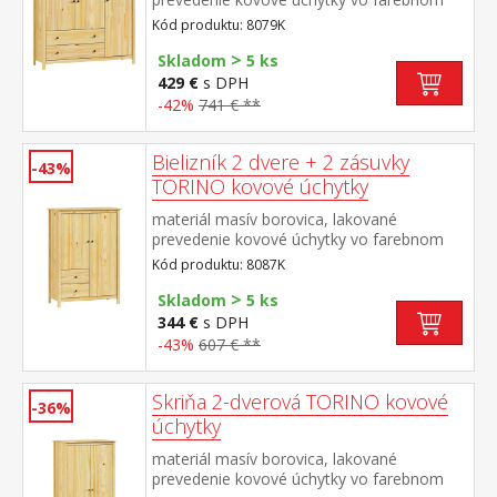
prevedení černená mosadz 3 dvierka a 2
Kód produktu: 8079K
zásuvky s kovovými pojazdmi
>
Skladom
5 ks
429 €
s DPH
-42%
741 € **
Bielizník 2 dvere + 2 zásuvky
-43%
TORINO kovové úchytky
materiál masív borovica, lakované
prevedenie kovové úchytky vo farebnom
prevedení černená mosadz 2 dvierka a 2
Kód produktu: 8087K
zásuvky s kovovými pojazdmi
>
Skladom
5 ks
344 €
s DPH
-43%
607 € **
Skriňa 2-dverová TORINO kovové
-36%
úchytky
materiál masív borovica, lakované
prevedenie kovové úchytky vo farebnom