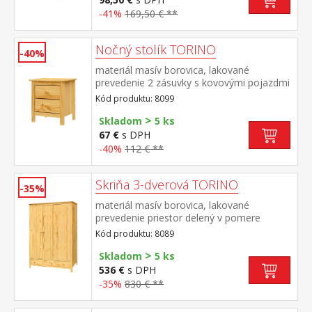
-41%
169,50 € **
Nočný stolík TORINO
-40%
materiál masív borovica, lakované
prevedenie 2 zásuvky s kovovými pojazdmi
Kód produktu: 8099
>
Skladom
5 ks
67 €
s DPH
-40%
112 € **
Skriňa 3-dverová TORINO
-35%
materiál masív borovica, lakované
prevedenie priestor delený v pomere
2:1 širšia časť šatníková tyč a polica, užšia
Kód produktu: 8089
časť 3 police v spodnej časti 2 zásuvky s
>
kovovými pojazdmi odporúčaný nadstavec
Skladom
5 ks
8189
536 €
s DPH
-35%
830 € **