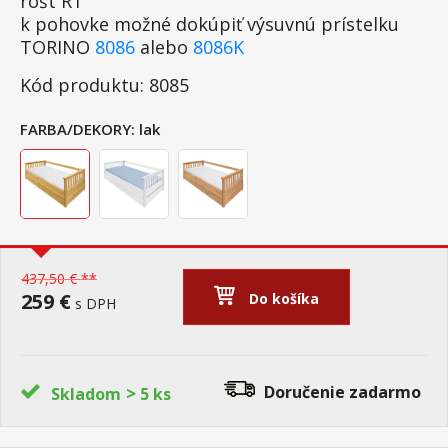
rošt R1
k pohovke možné dokúpiť výsuvnú prístelku
TORINO
8086
alebo
8086K
Kód produktu: 8085
FARBA/DEKORY:
lak
437,50 € **
259 €
Do košíka
s DPH
>
Doručenie
zadarmo
Skladom
5 ks