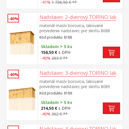
-41%
1 736,50 € **
Nadstavec 2-dverový TORINO lak
-40%
materiál masív borovica, lakované
prevedenie nadstavec pre skriňu 8088
Kód produktu: 8188
>
Skladom
5 ks
156,50 €
s DPH
-40%
263 € **
Nadstavec 3-dverový TORINO lak
-40%
materiál masív borovica, lakované
prevedenie nadstavec pre skriňu 8089
Kód produktu: 8189
>
Skladom
5 ks
214,50 €
s DPH
-40%
362 € **
Nadstavec 4-dverový TORINO lak