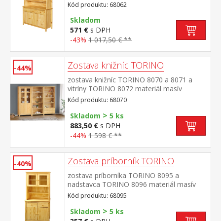
borovica, lakované prevedenie príborník: 3
Kód produktu: 68062
dvere, 3 zásuvky s kovovými
pojazdmi nadstavec: dvoje presklené
Skladom
dvierka rozmer príborníka (š/h/v) 129 × 40 ×
571 €
s DPH
80 cm rozmer nadstavca (š/h/v) 129 × 33 ×
-43%
1 017,50 € **
100 cm
Zostava knižníc TORINO
-44%
zostava knižníc TORINO 8070 a 8071 a
vitríny TORINO 8072 materiál masív
borovica, lakované prevedenie knižnica
Kód produktu: 68070
8070: štyri police knižnica 8071: tri police,
>
dve zásuvky s kovovými pojazdmi vitrína
Skladom
5 ks
8072: dvoje čiastočne presklené dvere, štyri
883,50 €
s DPH
police rozmer knižnice 8070 (š/h/v) 85 × 37
-44%
1 598 € **
× 190 cm rozmer knižnice 8071 (š/h/v) 85 ×
37 × 190 cm rozmer vitríny 8072 (š/h/v) 85
× 37 × 190 cm
Zostava príborník TORINO
-40%
zostava príborníka TORINO 8095 a
nadstavca TORINO 8096 materiál masív
borovica, lakované prevedenie príborník: 2
Kód produktu: 68095
zásuvky s kovovými pojazdmi, 2 plné dvere,
>
1 polica nadstavec: 2 presklené dvere, 1
Skladom
5 ks
polica rozmer príborníka (š/h/v) 90 × 40 ×