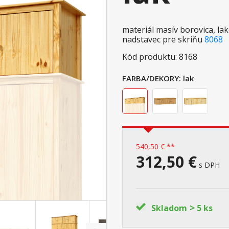
materiál masív borovica, l
nadstavec pre skriňu
8068
Kód produktu: 8168
FARBA/DEKORY:
lak
540,50 € **
312,50 €
s DPH
>
Skladom
5 ks