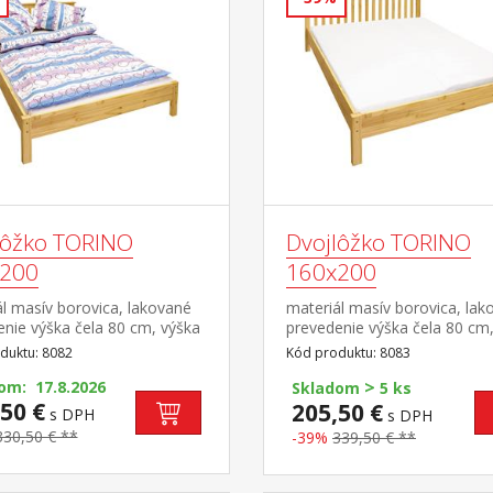
lôžko TORINO
Dvojlôžko TORINO
200
160x200
l masív borovica, lakované
materiál masív borovica, lak
nie výška čela 80 cm, výška
prevedenie výška čela 80 cm
8 cm, cena bez roštu a
sedu 38 cm, cena bez roštu 
duktu: 8082
Kód produktu: 8083
a minimálna odporúčaná
matraca minimálna odporúč
>
matraca 15 cm odporúčaný
om: 17.8.2026
výška matraca 15 cm odpor
Skladom
5 ks
 matraca 140 × 200 cm a
50 €
rozmer matraca 160 × 200 
205,50 €
s DPH
s DPH
3 odporúčaná nosnosť do 120
alebo 2 kusy 80 × 200 cm a r
330,50 € **
-39%
339,50 € **
aždej polovici postele
odporúčaná nosnosť do 120 
každej polovici postele