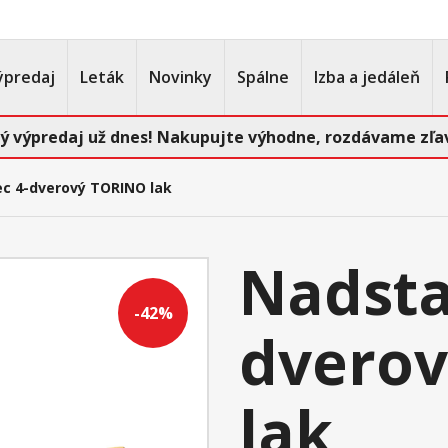
ýpredaj
Leták
Novinky
Spálne
Izba a jedáleň
ý výpredaj už dnes! Nakupujte výhodne, rozdávame zľav
c 4-dverový TORINO lak
Nadsta
-42%
dvero
lak