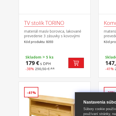
TV stolík TORINO
Kom
materiál masív borovica, lakované
materiá
prevedenie 3 zásuvky s kovovými
prevede
pojazdmi
zásuvk
Kód produktu: 8093
Kód pro
>
Skladom
5 ks
Skla
179 €
147,
s DPH
-38%
290,50 € **
-41%
-41%
-38%
Nastavenia súbo
Súbory cookie použív
používaní stránky, na