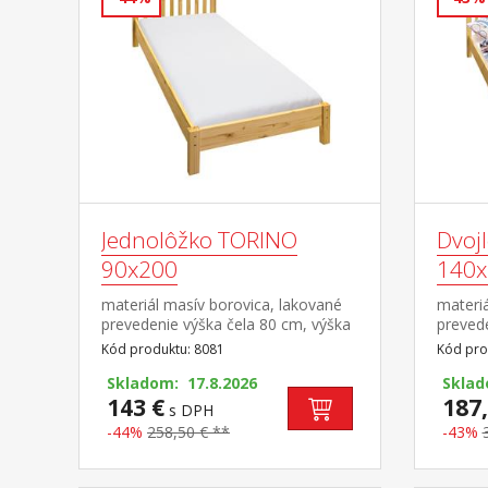
Jednolôžko TORINO
Dvoj
90x200
140x
materiál masív borovica, lakované
materiá
prevedenie výška čela 80 cm, výška
prevede
sedu 38 cm, cena bez roštu a
sedu 3
Kód produktu: 8081
Kód pro
matraca minimálna odporúčaná
matrac
výška matraca 15 cm odporúčaný
Skladom: 17.8.2026
výška 
Sklad
rozmer matraca 90 × 200 cm a rošt
143 €
rozmer
187,
s DPH
R1 odporúčaná nosnosť do 120 kg
rošt R
-44%
258,50 € **
-43%
kg na k