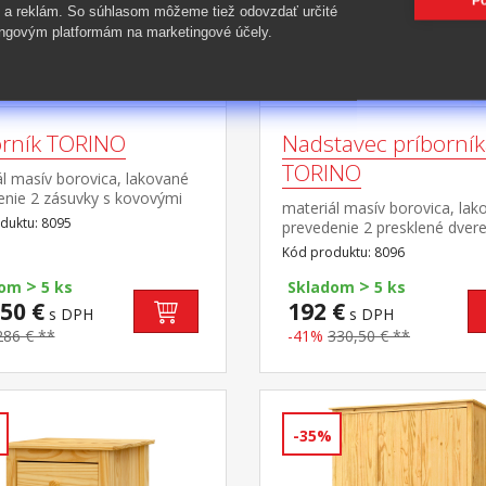
Po
 a reklám. So súhlasom môžeme tiež odovzdať určité
ngovým platformám na marketingové účely.
orník TORINO
Nadstavec príborní
TORINO
l masív borovica, lakované
enie 2 zásuvky s kovovými
materiál masív borovica, lak
i, 2 plné dvere, 1
duktu: 8095
prevedenie 2 presklené dvere
 vhodný doplnok nadstavec
polica nadstavec príborníka 
Kód produktu: 8096
>
>
dom
5 ks
Skladom
5 ks
50 €
192 €
s DPH
s DPH
286 € **
-41%
330,50 € **
-35%