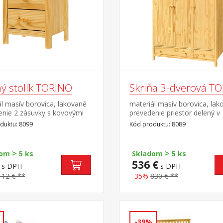
ý stolík TORINO
Skriňa 3-dverová T
l masív borovica, lakované
materiál masív borovica, lak
enie 2 zásuvky s kovovými
prevedenie priestor delený v
mi
pomere 2:1 širšia časť šatník
duktu: 8099
Kód produktu: 8089
a polica, užšia časť 3 police v
spodnej časti 2 zásuvky s k
pojazdmi odporúčaný nadst
>
>
dom
5 ks
Skladom
5 ks
8189
536 €
s DPH
s DPH
112 € **
-35%
830 € **
-39%