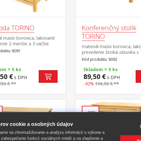
oda TORINO
Konferenčný stolík
TORINO
l masív borovica, lakované
nie 2 menšie a 3 väčšie
materiál masív borovica, lak
y s kovovými pojazdmi
duktu: 8091
prevedenie široká zásuvka s
kovovými pojazdmi
Kód produktu: 8092
>
>
dom
5 ks
Skladom
5 ks
50 €
89,50 €
s DPH
s DPH
250 € **
-42%
156,50 € **
-41%
rov cookie a osobných údajov
ame na zhromažďovanie a analýzu informácií o výkone a
 zabezpečenie funkcií sociálnych médií a na zlepšenie a