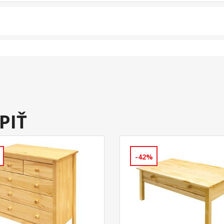
PIŤ
-42%