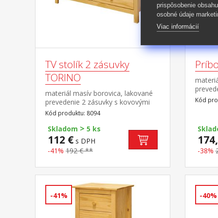
prispôsobenie obsahu
osobné údaje marketi
Viac informácií
TV stolík 2 zásuvky
Príb
TORINO
materiá
preved
materiál masív borovica, lakované
pojazdm
Kód pro
prevedenie 2 zásuvky s kovovými
polica
pojazdmi, 1 polica
Kód produktu: 8094
8096
>
Skladom
5 ks
Skla
112 €
174,
s DPH
-41%
192 € **
-38%
-41%
-40%