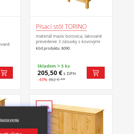
Písací stôl TORINO
materiál masív borovica, lakované
prevedenie 3 zásuvky s kovovými
ované
pojazdmi, 1 polica výsuv nie je
Kód produktu: 8090
súčasťou dodávky k stolu je možné
dokúpiť výsuvnú dosku na
klávesnicu 8840
>
Skladom
5 ks
205,50 €
s DPH
-43%
362 € **
-38%
Nastavenia