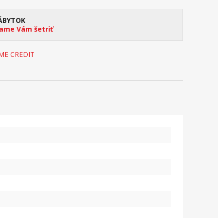
ÁBYTOK
me Vám šetriť
OME CREDIT