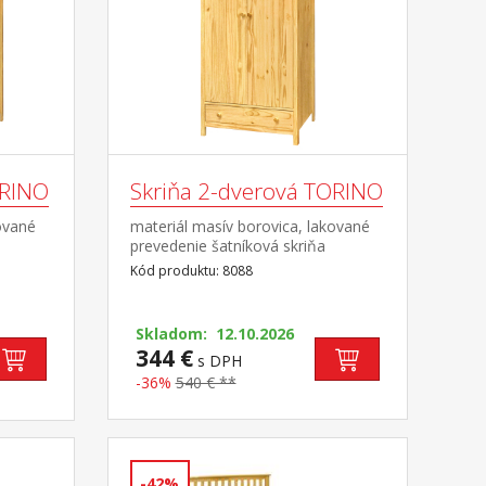
ORINO
Skriňa 2-dverová TORINO
ované
materiál masív borovica, lakované
prevedenie šatníková skriňa
ová tyč
vybavená šatníkovou tyčou a
Kód produktu: 8088
policou v spodnej časti zásuvka s
ovovými
kovovými pojazdmi odporúčaný
avec
nadstavec 8188
Skladom: 12.10.2026
344 €
s DPH
-36%
540 € **
-42%