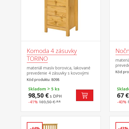
Komoda 4 zásuvky
Nočn
TORINO
materiá
preved
materiál masív borovica, lakované
pojazd
Kód pro
prevedenie 4 zásuvky s kovovými
pojazdmi
Kód produktu: 8098
>
Skladom
5 ks
Skla
98,50 €
67 €
s DPH
-41%
169,50 € **
-40%
-44%
-43%