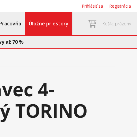
Prihlásiť sa
Registrácia
Pracovňa
Úložné priestory
Košík: prázdny
y až 70 %
vec 4-
vý TORINO