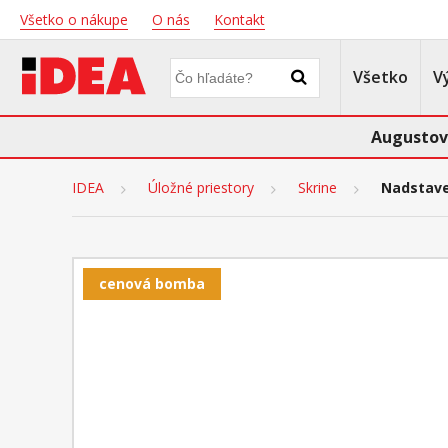
Všetko o nákupe
O nás
Kontakt
Všetko
V
Augustov
IDEA
Úložné priestory
Skrine
Nadstave
cenová bomba