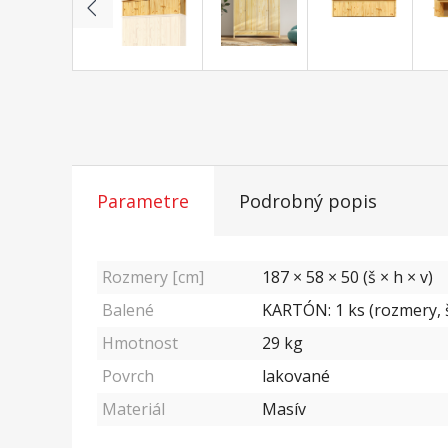
Parametre
Podrobný popis
Rozmery [cm]
187 × 58 × 50 (š × h × v)
Balené
KARTÓN: 1 ks (rozmery, š
Hmotnost
29
kg
Povrch
lakované
Materiál
Masív