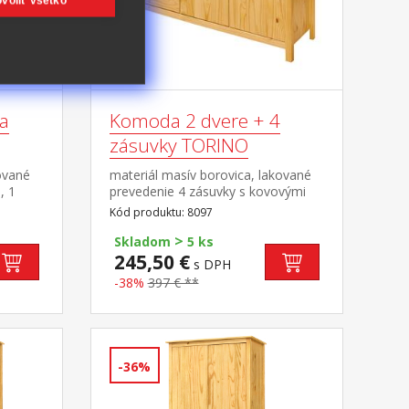
voliť všetko
ka
Komoda 2 dvere + 4
zásuvky TORINO
ované
materiál masív borovica, lakované
, 1
prevedenie 4 zásuvky s kovovými
8095
pojazdmi, 2 plné dvere, 1 polica
Kód produktu: 8097
>
Skladom
5 ks
245,50 €
s DPH
-38%
397 € **
-36%