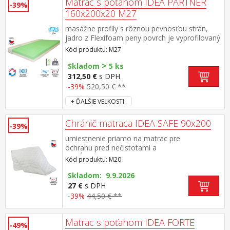
Matrac s poťahom IDEA PARTNER
-39%
160x200x20 M27
masážne profily s rôznou pevnosťou strán,
jadro z Flexifoam peny povrch je vyprofilovaný
do 7 anatomických zón na oboch stranách
Kód produktu: M27
tvrdá (biela) a mäkká (svetlo zelená)
>
strana vhodný pre všetky typy roštov vhodný
Skladom
5 ks
pre alergikov, poťah snímateľný a prateľný do
312,50 €
s DPH
60 °C odporúčaná nosnosť do 130 kg
-39%
520,50 € **
+ ĎALŠIE VEĽKOSTI
Chránič matraca IDEA SAFE 90x200
-39%
umiestnenie priamo na matrac pre
ochranu pred nečistotami a
predĺženie životnosti gumové pásy v rohoch
Kód produktu: M20
zaisťujú chránič proti posuvu a podporujú
perfektnú priľnavosť náplň 100% polyesterový
Skladom: 9.9.2026
fleece, 200 g/m², prateľný do 95 °C
27 €
s DPH
-39%
44,50 € **
Matrac s poťahom IDEA FORTE
-49%