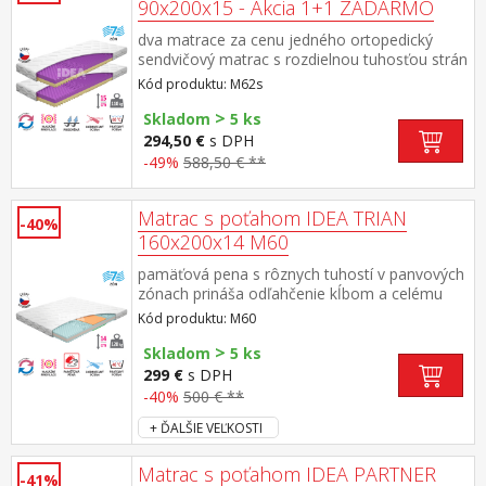
90x200x15 - Akcia 1+1 ZADARMO
dva matrace za cenu jedného ortopedický
sendvičový matrac s rozdielnou tuhosťou strán
anatomická zónová masážna profilácia – 7
Kód produktu: M62s
zón na oboch stranách pre uvoľnenie a
>
relaxáciu celého tela, maximálna vzdušnosť,
Skladom
5 ks
ideálne ortopedické vlastnosti biela strana
294,50 €
s DPH
vyššia stredná tuhosť, fialová strana nižšia
-49%
588,50 € **
stredná tuhosť vhodná aj pre malé deti poťah
Relaxtic prešitý dutým vláknom, snímateľný a
prateľný do 60 °C odporúčaná nosnosť do 110
Matrac s poťahom IDEA TRIAN
-40%
kg, výška matraca 15 cm
160x200x14 M60
pamäťová pena s rôznych tuhostí v panvových
zónach prináša odľahčenie kĺbom a celému
pohybovému aparátu 7-zónová anatomická
Kód produktu: M60
masážna profilácia – veľmi jemná masáž v
>
priebehu spánku matrac s Visco
Skladom
5 ks
systémom rozdielnej tuhosti strán vhodná pre
299 €
s DPH
všetky typy roštov poťah
-40%
500 € **
snímateľný prateľný do 40 °C
+ ĎALŠIE VEĽKOSTI
odporúčaná nosnosť do 120 kg
Matrac s poťahom IDEA PARTNER
-41%