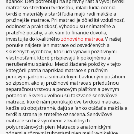
spánok. Deti potrebujú na správny rast a vývoj tvrdší
matrac so strednou tvrdosťou, mladí ľudia ocenia
tvrdšie materiály a starší ľudia majú radi mäkšie a
pružnejšie matrace. Pri matraci je dôležitá vzdušnosť,
odolnosť a praktickosť, výhodou sú snímateľné a
prateľné poťahy, a ak vám to financie dovolia,
investujte do kvalitného
zónového matraca
. V našej
ponuke nájdete len matrace od osvedčených a
skúsených výrobcov¸ ktorí ich vybavili pozitívnymi
vlastnosťami, ktoré prispievajú k pokojnému a
nerušenému spánku. Medzi žiadané položky v tejto
kategórii patria napríklad matrace s pružným
penovým jadrom a snímateľným bavlneným poťahom
so zipsom, ako aj pružinové matrace s priedušnou
separačnou vrstvou a penovým plášťom a pevným
poťahom. Skvelou voľbou sú takzvané sendvičové
matrace, ktoré nám ponúkajú dve tvrdosti matraca,
keďže sú obojstranné, dajú sa ľahko otáčať a mäkšia a
tvrdšia strana je zreteľne označená. Sendvičové
matrace sú tiež vyrobené z kvalitných
polyuretánových pien. Matrace s anatomickými
zónami a rôznymi tuhosťami pien majú vynikajúce