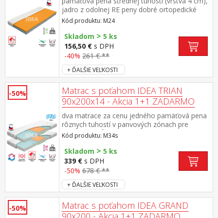
pamäťová pena strednej tuhosti (vrstva 4 cm),
jadro z odolnej RE peny dobré ortopedické
vlastností a dlhá životnosť matraca vhodný pre
Kód produktu: M24
všetky typy roštov poťah priedušný, vyrobený z
>
dvoch častí, snímateľný a prateľný do 60 °C
Skladom
5 ks
odporúčaná nosnosť do 130 kg
156,50 €
s DPH
-40%
261 € **
+ ĎALŠIE VEĽKOSTI
Matrac s poťahom IDEA TRIAN
-50%
90x200x14 - Akcia 1+1 ZADARMO
dva matrace za cenu jedného pamäťová pena
rôznych tuhostí v panvových zónach pre
odľahčenie kĺbom a celému pohybovému
Kód produktu: M34s
aparátu 7-zónová anatomická masážna
>
profilácia prináša veľmi jemnú masáž v
Skladom
5 ks
priebehu spánku matrac s Visco penou a
339 €
s DPH
systémom rozdielnej tuhosti strán vhodný pre
-50%
678 € **
všetky typy roštov poťah snímateľný a prateľný
+ ĎALŠIE VEĽKOSTI
do 40 °C odporúčaná nosnosť do 120 kg
Matrac s poťahom IDEA GRAND
-50%
90x200 - Akcia 1+1 ZADARMO