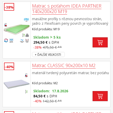
Matrac s poťahom IDEA PARTNER
-38%
140x200x20 M19
masážne profily s rôznou pevnosťou strán,
jadro z Flexifoam peny povrch je vyprofilovaný
do 7 anatomických zón na oboch stranách
Kód produktu: M19
tvrdá (biela) a mäkká (svetlo zelená) strana
>
vhodný pre všetky typy roštov vhodný pre
Skladom
5 ks
alergikov, poťah snímateľný a prateľný do 60
294,50 €
s DPH
°C odporúčaná nosnosť do 130 kg
-38%
475,50 € **
+ ĎALŠIE VEĽKOSTI
Matrac CLASSIC 90x200x10 M2
-40%
materiál tvrdený polyuretán matrac bez poťahu
Kód produktu: M2
Skladom: 17.8.2026
84,50 €
s DPH
-40%
142,50 € **