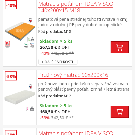
Matrac s poťahom IDEA VISCO
-40%
140x200x15 M18
pamäťová pena strednej tuhosti (vrstva 4 cm),
jadro z odolnej RE peny dobré ortopedické
vlastností a dlhá životnosť matraca vhodný pre
Kód produktu: M18
všetky typy roštov poťah priedušný, vyrobený z
>
dvoch častí, snímateľný a prateľný do 60 °C
Skladom
5 ks
odporúčaná nosnosť do 130 kg
267,50 €
s DPH
-40%
446,50 € **
+ ĎALŠIE VEĽKOSTI
Pružinový matrac 90x200x16
-53%
pružinové jadro, priedušná separačná vrstva a
penový plášť pevný poťah, zimná / letná strana
odporúčaná nosnosť do 110 kg
Kód produktu: M12
>
Skladom
5 ks
160,50 €
s DPH
-53%
342,50 € **
Matrac s poťahom IDEA VISCO
-39%