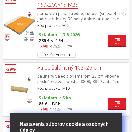
160x200x15 M25
pamäťová pena strednej tuhosti (vrstva 4 cm),
jadro z odolnej RE peny dobré ortopedické
vlastností a dlhá životnosť matraca vhodný pre
Kód produktu: M25
všetky typy roštov poťah priedušný, vyrobený z
dvoch častí, snímateľný a prateľný do 60 °C
Skladom: 17.8.2026
odporúčaná nosnosť do 130 kg
286 €
s DPH
-39%
476,50 € **
+ ĎALŠIE VEĽKOSTI
Valec čalúnený 102x23 cm
-39%
čalúnený valec s priemerom 23 cm vhodné
príslušenstvo k posteli 8808, 8809 a ďalším
Kód produktu: M10
>
Skladom
5 ks
85 €
s DPH
-39%
141,50 € **
Matrac s poťahom IDEA VISCO
Nastavenia súborov cookie a osobných
-35%
údajov
80x200x15 cm M31