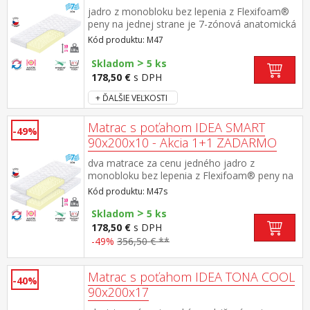
jadro z monobloku bez lepenia z Flexifoam®
peny na jednej strane je 7-zónová anatomická
masážna profilácia, ktorá prináša veľmi jemnú
Kód produktu: M47
masáž v priebehu spánku matrac strednej
tuhosti, vhodný pre všetky typy roštov
>
Skladom
5 ks
dvojdielny poťah Mikrofáza je snímateľný a
178,50 €
s DPH
prateľný do 95 °C poťah je obojstranne
prešívaný klimatizačnou vrstvou dutých vlákien
+ ĎALŠIE VEĽKOSTI
odporúčaná nosnosť do 100 kg
Matrac s poťahom IDEA SMART
-49%
90x200x10 - Akcia 1+1 ZADARMO
dva matrace za cenu jedného jadro z
monobloku bez lepenia z Flexifoam® peny na
jednej strane je 7-zónová anatomická
Kód produktu: M47s
masážna profilácia, ktorá prináša veľmi jemnú
>
masáž v priebehu spánku matrac strednej
Skladom
5 ks
tuhosti, vhodný pre všetky typy roštov
178,50 €
s DPH
dvojdielny poťah Mikrofáza je snímateľný a
-49%
356,50 € **
prateľný do 95 °C poťah je obojstranne
prešívaný klimatizačnou vrstvou dutých vlákien
odporúčaná nosnosť do 100 kg
Matrac s poťahom IDEA TONA COOL
-40%
90x200x17