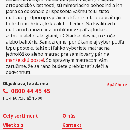
ortopedické vlastnosti, sú mimoriadne pohodlné a ich
jadrá sa dokonale prispôsobia vášmu telu, tieto
matrace podporujú správne držanie tela a zabraňujú
bolestiam chrbta, krku alebo bedier. Na kvalitných
matracoch môžu bez problémov spať aj ľudia s
astmou alebo alergiami, už žiadne plesne, roztoče
alebo baktérie. Samozrejme, ponúkame aj výber podľa
typu postele, takže si ľahko vyberiete matrac na
jednolôžko alebo matrac pre zamilovaný pár na
manželskú posteľ
. So správnym matracom vám
zaručíme, že sa ráno budete prebúdzať svieži a
oddýchnutí.
Objednávajte zdarma
Späť hore
0800 44 45 45
PO-PIA 7:30 až 16:00
Celý sortiment
O nás
Všetko o
Kontakt