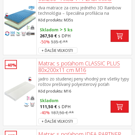
dva matrace za cenu jedného 3D Rainbow
technológia – špeciálna profilácia na
sendvičovej vrstve z kombinácie Flexifoam
Kód produktu: M35s
pien rôznych vlastností a tuhostí, ktorá
>
zabezpečuje komfort, vzdušnosť, ortopedické
Skladom
5 ks
vlastnosti a dlhú životnosť anatomická zónová
267,50 €
s DPH
masážna profilácia – 7 zón na oboch stranách,
-50%
535 € **
jemná masáž v priebehu spánku rozdielna
+ ĎALŠIE VEĽKOSTI
tuhosť strán – zelenkavá mäkšia strana tuhosť
2 z 5, modrá tuhšia strana tuhosť 2,5 z
5vzdušný poťah prešitý dutým vláknom,
Matrac s poťahom CLASSIC PLUS
-40%
vyrobený z 2 častí, snímateľný a prateľný do 60
80x200x11 cm M16
° Codporúčaná nosnosť do 130 kg, výška
matraca 17 cm
jadro zo studenej peny vhodný pre všetky typy
roštov prešívaný polyesterový poťah
snímateľný a prateľný do 40 °C odporúčaná
Kód produktu: M16
nosnosť do 110 kg
Skladom
111,50 €
s DPH
-40%
187,50 € **
+ ĎALŠIE VEĽKOSTI
Matrac s poťahom IDEA PARTNER