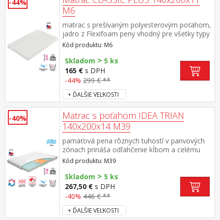
-44%
M6
matrac s prešívaným polyesterovým poťahom,
jadro z Flexifoam peny vhodný pre všetky typy
roštov poťah snímateľný a prateľný do 40 °C
Kód produktu: M6
odporúčaná nosnosť do 110 kg
>
Skladom
5 ks
165 €
s DPH
-44%
299 € **
+ ĎALŠIE VEĽKOSTI
Matrac s poťahom IDEA TRIAN
-40%
140x200x14 M39
pamäťová pena rôznych tuhostí v panvových
zónach prináša odľahčenie kĺbom a celému
pohybovému aparátu 7-zónová anatomická
Kód produktu: M39
masážna profilácia – veľmi jemná masáž v
>
priebehu spánku matrac s Visco systémom
Skladom
5 ks
rozdielnej tuhosti strán vhodná pre všetky typy
267,50 €
s DPH
roštov poťah snímateľný a prateľný do 40 °C
-40%
446 € **
odporúčaná nosnosť do 120 kg
+ ĎALŠIE VEĽKOSTI