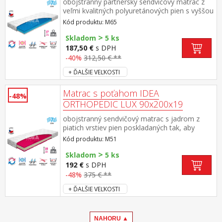
obojstranný partnerský sendvičový matrac z
veľmi kvalitných polyuretánových pien s vyššou
objemovou hmotnosťou obe strany – 7-
Kód produktu: M65
zónová anatomická profilácia, ktorá umožňuje
>
prevzdušnenie lôžka a napomáha uvoľneniu
Skladom
5 ks
svalstva rozdielna tuhosť strán (2 z 5 / 4 z
187,50 €
s DPH
5) odporúčané uloženie na pevný aj
-40%
312,50 € **
polohovací lamelový rošt poťah snímateľný a
+ ĎALŠIE VEĽKOSTI
prateľný do 60 °C odporúčaná nosnosť do 120
kg, výška matraca 17 cm, výška jadra 16 cm
Matrac s poťahom IDEA
-48%
ORTHOPEDIC LUX 90x200x19
obojstranný sendvičový matrac s jadrom z
piatich vrstiev pien poskladaných tak, aby
podporovali telo a chrbticu pri
Kód produktu: M51
spánku rozdielna tuhosť pien na ložných
>
plochách umožňuje výber mäkšej alebo
Skladom
5 ks
tvrdšej strany jedna ložná plocha je zo
192 €
s DPH
studenej peny CoolFlex® FLEXI, ktorá vyniká
-48%
375 € **
dlhou životnosťou, elasticitou a tvarovou
+ ĎALŠIE VEĽKOSTI
stálosťou, druhá ložná plocha je z kvalitnej
polyuretánovej peny obe strany – 7-zónová
anatomická profilácia, ktorá umožňuje
prevzdušnenie lôžka a napomáha uvoľneniu
NAHORU ▲