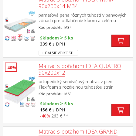
90x200x14 M34
pamäťová pena rôznych tuhostí v panvových
zónach pre odľahčenie kĺbom a celému
pohybovému aparátu 7-zónová anatomická
Kód produktu: M34
masážna profilácia prináša veľmi jemnú masáž
v priebehu spánku matrac s Visco penou a
>
Skladom
5 ks
systémom rozdielnej tuhosti strán vhodný pre
339 €
s DPH
všetky typy roštov poťah snímateľný a prateľný
do 40 °C odporúčaná nosnosť do 120 kg
+ ĎALŠIE VEĽKOSTI
Matrac s poťahom IDEA QUATRO
-40%
90x200x12
ortopedický sendvičový matrac z pien
Flexifoam s rozdielnou tuhosťou strán
anatomická zónová masážna profilácia – 7
Kód produktu: M63
zón pre uvoľnenie a relaxáciu celého tela na
>
jednej strane a rovná ložná plocha na druhej
Skladom
5 ks
strane zelená strana vyššia stredná tuhosť,
156 €
s DPH
biela strana nižšia stredná tuhosť vhodná aj
-40%
263 € **
pre malé deti poťah Microfáze prešitý dutým
vláknom, snímateľný a prateľný do 95 °C
odporúčaná nosnosť do 110 kg, výška matraca
Matrac s poťahom IDEA GRAND