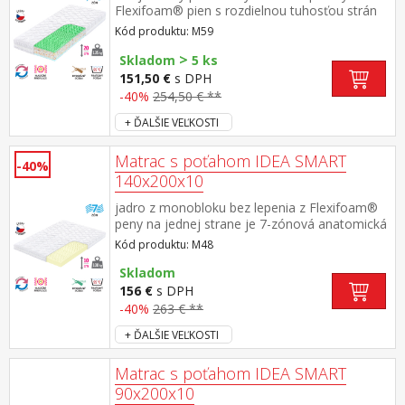
uloženie na pevný aj lamelový rošt
Flexifoam® pien s rozdielnou tuhosťou strán
mäkšia strana SOFT (zelená) - stredná tuhosť,
Kód produktu: M59
z peny strednej tuhosti tuhšia strana HARD
>
(modrá) - vyššia stredná až vyššia tuhosť, z
Skladom
5 ks
peny vyššej objemovej hmotnosti stredná časť
151,50 €
s DPH
jadra z tlakovo spojenej RE peny pre skvelú
-40%
254,50 € **
stabilitu matraca na oboch stranách je 7-
+ ĎALŠIE VEĽKOSTI
zónová anatomická masážna profilácia, ktorá
prináša veľmi jemnú masáž v priebehu spánku
vhodná pre všetky typy roštov dvojdielny
Matrac s poťahom IDEA SMART
-40%
poťah Mikrofáza je snímateľný a prateľný do
140x200x10
95 °C poťah je obojstranne prešívaný
klimatizačnou vrstvou dutých vlákien
jadro z monobloku bez lepenia z Flexifoam®
odporúčaná nosnosť do 135 kg
peny na jednej strane je 7-zónová anatomická
masážna profilácia, ktorá prináša veľmi jemnú
Kód produktu: M48
masáž v priebehu spánku matrac strednej
tuhosti, vhodný pre všetky typy roštov
Skladom
dvojdielny poťah Mikrofáza je snímateľný a
156 €
s DPH
prateľný do 95 °C poťah je obojstranne
-40%
263 € **
prešívaný klimatizačnou vrstvou dutých vlákien
+ ĎALŠIE VEĽKOSTI
odporúčaná nosnosť do 100 kg
Matrac s poťahom IDEA SMART
90x200x10