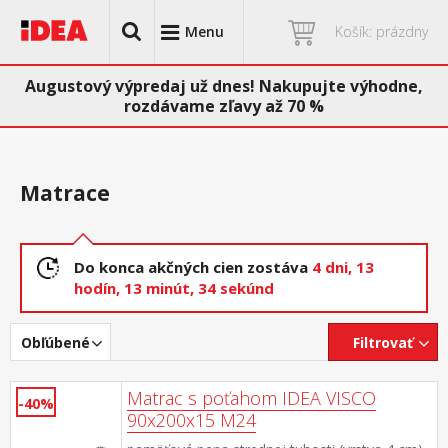
Menu
Košík: prázdny
Augustový výpredaj už dnes! Nakupujte výhodne,
rozdávame zľavy až 70 %
Matrace
Do konca akčných cien zostáva
4 dni,
13
hodín,
13 minút,
34 sekúnd
Obľúbené
Filtrovať
Matrac s poťahom IDEA VISCO
-40%
90x200x15 M24