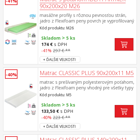
-41%
90x200x20 M26
masážne profily s rôznou pevnosťou strán,
jadro z Flexifoam peny povrch je vyprofilovaný
do 7 anatomických zón na oboch stranách
Kód produktu: M26
tvrdá (biela) a mäkká (svetlo zelená) strana
>
vhodný pre všetky typy roštov vhodný pre
Skladom
5 ks
alergikov, poťah snímateľný a prateľný do 60
174 €
s DPH
°C odporúčaná nosnosť do 130 kg
-41%
297 € **
+ ĎALŠIE VEĽKOSTI
Matrac CLASSIC PLUS 90x200x11 M5
-40%
matrac s prešívaným polyesterovým poťahom,
jadro z Flexifoam peny vhodný pre všetky typy
roštov poťah snímateľný a prateľný do 40 °C
Kód produktu: M5
odporúčaná nosnosť do 110 kg
>
Skladom
5 ks
133,50 €
s DPH
-40%
223 € **
+ ĎALŠIE VEĽKOSTI
Matrac CLASSIC PLUS 140x200x11