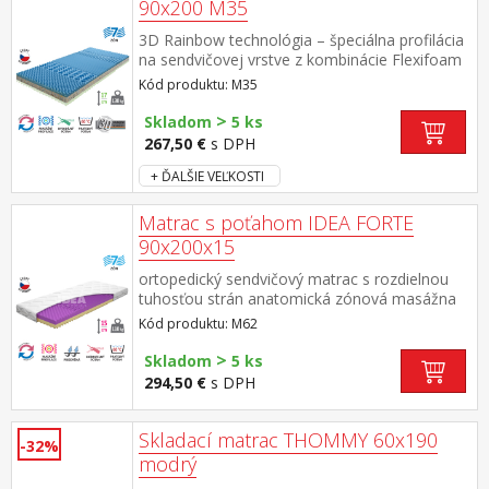
12 cm
90x200 M35
3D Rainbow technológia – špeciálna profilácia
na sendvičovej vrstve z kombinácie Flexifoam
pien rôznych vlastností a tuhostí, ktorá
Kód produktu: M35
zabezpečuje komfort, vzdušnosť, ortopedické
vlastnosti a dlhú životnosť anatomická zónová
>
Skladom
5 ks
masážna profilácia – 7 zón na oboch stranách,
267,50 €
s DPH
jemná masáž v priebehu spánku rozdielna
tuhosť strán – zelenkavá mäkšia strana tuhosť
+ ĎALŠIE VEĽKOSTI
2 z 5, modrá tuhšia strana tuhosť 2,5 z 5
vzdušný poťah prešitý dutým vláknom,
Matrac s poťahom IDEA FORTE
vyrobený z 2 častí, snímateľný a prateľný do 60
90x200x15
°C odporúčaná nosnosť do 130 kg, výška
matraca 17 cm
ortopedický sendvičový matrac s rozdielnou
tuhosťou strán anatomická zónová masážna
profilácia – 7 zón na oboch stranách pre
Kód produktu: M62
uvoľnenie a relaxáciu celého tela, maximálna
vzdušnosť, ideálne ortopedické vlastnosti biela
>
Skladom
5 ks
strana vyššia stredná tuhosť, fialová strana
294,50 €
s DPH
nižšia stredná tuhosť vhodná aj pre malé deti
poťah Relaxtic prešitý dutým vláknom,
snímateľný a prateľný do 60 °C odporúčaná
Skladací matrac THOMMY 60x190
-32%
nosnosť do 110 kg, výška matraca 15 cm
modrý