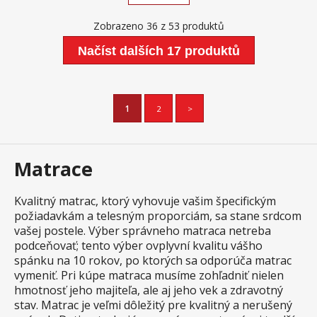
svalstva pre vyššiu nosnosť matraca je jadro
vyrobené z pojeného polyuretánu RE a PUR
Zobrazeno 36 z 53 produktů
peny rozdielna tuhosť strán (3 z 5 / 4 z
5) odporúčané uloženie na pevný aj
Načíst dalších 17 produktů
polohovací lamelový rošt poťah snímateľný a
prateľný do 60 °C odporúčaná nosnosť do 130
kg, výška matraca 19 cm, výška jadra 18 cm
1
2
>
Matrace
Kvalitný matrac, ktorý vyhovuje vašim špecifickým
požiadavkám a telesným proporciám, sa stane srdcom
vašej postele. Výber správneho matraca netreba
podceňovať; tento výber ovplyvní kvalitu vášho
spánku na 10 rokov, po ktorých sa odporúča matrac
vymeniť. Pri kúpe matraca musíme zohľadniť nielen
hmotnosť jeho majiteľa, ale aj jeho vek a zdravotný
stav. Matrac je veľmi dôležitý pre kvalitný a nerušený