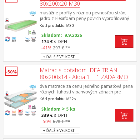
80x200x20 M30
masážne profily s rôznou pevnosťou strán,
jadro z Flexifoam peny povrch vyprofilovaný
do 7 anatomických zón na oboch stranách
Kód produktu: M30
tvrdá (biela) a mäkká (svetlo zelená) strana
vhodný pre všetky typy roštov vhodný pre
Skladom: 9.9.2026
alergikov, poťah snímateľný a prateľný do 60
174 €
s DPH
°C odporúčaná nosnosť do 130 kg
-41%
297 € **
+ ĎALŠIE VEĽKOSTI
Matrac s poťahom IDEA TRIAN
-50%
80x200x14 - Akcia 1 + 1 ZADARMO
dva matrace za cenu jedného pamäťová pena
rôznych tuhostí v panvových zónach pre
odľahčenie kĺbom a celému pohybovému
Kód produktu: M32s
aparátu 7-zónová anatomická masážna
>
profilácia prináša veľmi jemnú masáž v
Skladom
5 ks
priebehu spánku matrac s Visco penou a
339 €
s DPH
systémom rozdielne tuhosti strán vhodná pre
-50%
678 € **
všetky typy roštov poťah snímateľný a prateľný
+ ĎALŠIE VEĽKOSTI
do 40 °C odporúčaná nosnosť do 120 kg