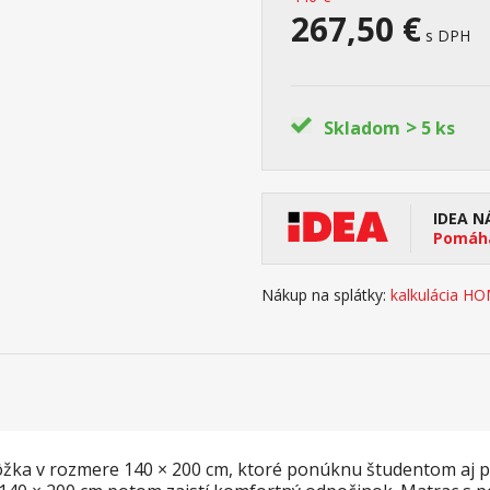
267,50 €
s DPH
>
Skladom
5 ks
IDEA N
Pomáha
Nákup na splátky:
kalkulácia H
ôžka v rozmere 140 × 200 cm, ktoré ponúknu študentom aj pr