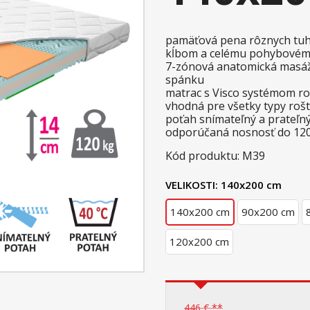
pamäťová pena rôznych tuh
kĺbom a celému pohybovém
7-zónová anatomická masážn
spánku
matrac s Visco systémom roz
vhodná pre všetky typy roš
poťah snímateľný a prateľný
odporúčaná nosnosť do 12
Kód produktu: M39
VELIKOSTI:
140x200 cm
140x200 cm
90x200 cm
120x200 cm
446 € **