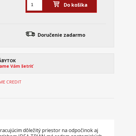
Do košíka
Doručenie
zadarmo
ÁBYTOK
me Vám šetriť
OME CREDIT
acujúcim dôležitý priestor na odpočinok aj