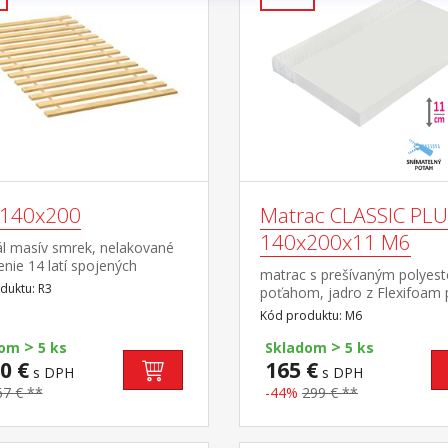
 140x200
Matrac CLASSIC PL
140x200x11 M6
ál masív smrek, nelakované
nie 14 latí spojených
matrac s prešívaným polyes
ným tkalúnom
duktu: R3
poťahom, jadro z Flexifoam
vhodný pre všetky typy rošto
Kód produktu: M6
poťah snímateľný a prateľný
>
>
°C odporúčaná nosnosť do 1
dom
5 ks
Skladom
5 ks
0 €
165 €
s DPH
s DPH
67 € **
-44%
299 € **