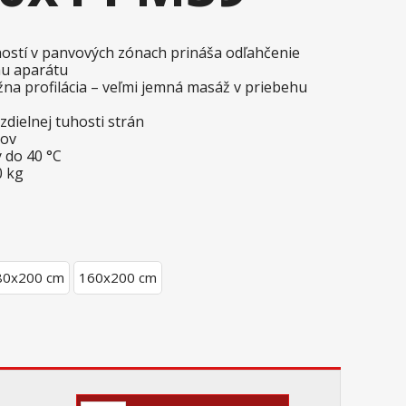
ostí v panvových zónach prináša odľahčenie
u aparátu
a profilácia – veľmi jemná masáž v priebehu
dielnej tuhosti strán
tov
 do 40 °C
0 kg
80x200 cm
160x200 cm