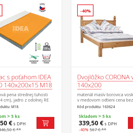
-40%
ac s poťahom IDEA
Dvojlôžko CORONA 
O 140x200x15 M18
140x200
vá pena strednej tuhosti
materiál masív borovica vos
 4 cm), jadro z odolnej RE
v medovom odtieni cena bez
bré ortopedické vlastností a
a matraca odporúčaný
duktu: M18
Kód produktu: 163624
ivotnosť matraca vhodný pre
rozmer matraca 140 × 200 c
>
>
typy roštov poťah priedušný,
rošt R4 súčasť zostavy Coro
dom
5 ks
Skladom
5 ks
ý z dvoch častí, snímateľný
50 €
339,50 €
s DPH
s DPH
eľný do 60 °C odporúčaná
446,50 € **
-40%
567 € **
ť do 130 kg