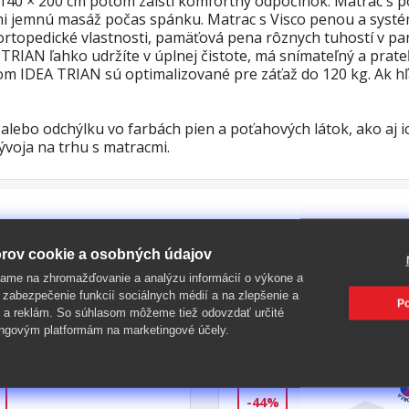
re 140 × 200 cm potom zaistí komfortný odpočinok. Matrac
mi jemnú masáž počas spánku. Matrac s Visco penou a systé
ortopedické vlastnosti, pamäťová pena rôznych tuhostí v p
IAN ľahko udržíte v úplnej čistote, má snímateľný a prate
om IDEA TRIAN sú optimalizované pre záťaž do 120 kg. Ak hľa
lebo odchýlku vo farbách pien a poťahových látok, ako aj i
ývoja na trhu s matracmi.
rov cookie a osobných údajov
ame na zhromažďovanie a analýzu informácií o výkone a
 zabezpečenie funkcií sociálnych médií a na zlepšenie a
Po
 a reklám. So súhlasom môžeme tiež odovzdať určité
PIŤ
ngovým platformám na marketingové účely.
-44%