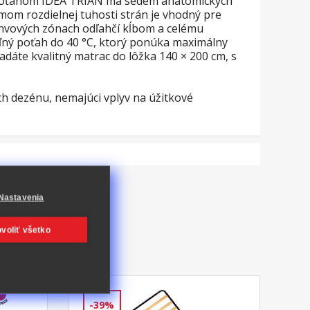
 s poťahom IDEA TRIAN má sedem anatomických
mom rozdielnej tuhosti strán je vhodný pre
anvových zónach odľahčí kĺbom a celému
ľný poťah do 40 °C, ktorý ponúka maximálny
dáte kvalitný matrac do lôžka 140 × 200 cm, s
ch dezénu, nemajúci vplyv na úžitkové
Nastavenia
voliť všetko
-39%