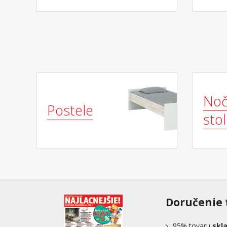
No
Postele
stol
Doručenie 
95%
tovaru
skl