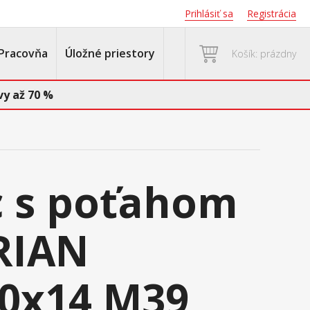
Prihlásiť sa
Registrácia
Pracovňa
Úložné priestory
Košík: prázdny
y až 70 %
 s poťahom
RIAN
0x14 M39