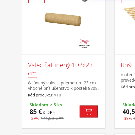
Valec čalúnený 102x23
Rošt
cm
materi
prevede
čalúnený valec s priemerom 23 cm
textil
Kód pro
vhodné príslušenstvo k posteli 8808,
8809 a ďalším
Kód produktu: M10
>
Skladom
5 ks
Skla
85 €
40,5
s DPH
-39%
141,50 € **
-39%