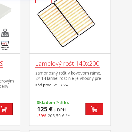
US
Lamelový rošt 140x200
samonosný rošt v kovovom ráme,
2× 14 lamiel rošt nie je vhodný pre
terovým
postele, do ktorých má byť použitý
Kód produktu: 7867
 peny
latkový rošt R3
v
 do 40
>
10 kg
Skladom
5 ks
125 €
s DPH
-39%
205,50 € **