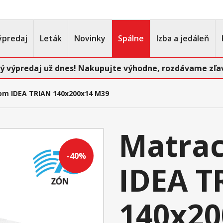
ýpredaj
Leták
Novinky
Spálne
Izba a jedáleň
ý výpredaj už dnes! Nakupujte výhodne, rozdávame zľav
om IDEA TRIAN 140x200x14 M39
Matrac
-40%
IDEA T
140x20