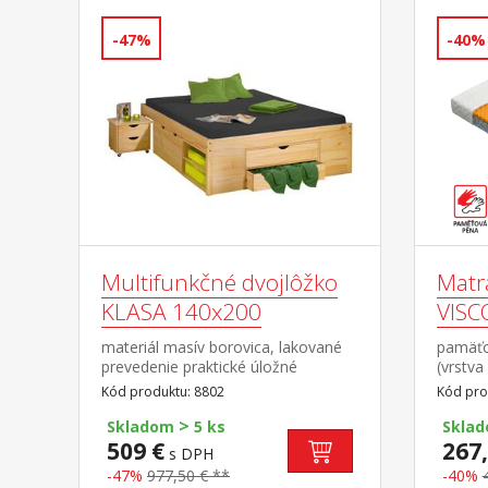
-47%
-40%
Multifunkčné dvojlôžko
Matr
KLASA 140x200
VISC
materiál masív borovica, lakované
pamäťo
prevedenie praktické úložné
(vrstva
priestory pod posteľou, výška sedu
peny do
Kód produktu: 8802
Kód pro
44,5 cm 2 výsuvné nočné stolíky a
dlhá ž
>
rošt (drevený latkový) sú v cene,
všetky 
Skladom
5 ks
Skla
matrac nie je v cene odporúčaný
vyroben
509 €
267,
s DPH
rozmer matraca 140 × 200 cm (M6)
a prat
-47%
977,50 € **
-40%
nosnos