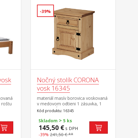
-39%
vosk
Nočný stolík CORONA
vosk 16345
kovaná
materiál masív borovica voskovaná
 roštu
v medovom odtieni 1 zásuvka, 1
dvierka, hĺbka zásuvky 30 cm,
Kód produktu: 16345
m a
kovové ozdobné úchytky možnosť
>
na
montáže pántov na ľavú aj pravú
Skladom
5 ks
stranu súčasť zostavy Corona
145,50 €
s DPH
-39%
241,50 € **