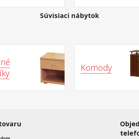
Súvisiaci nábytok
čné
Komody
íky
tovaru
Obje
telef
adom