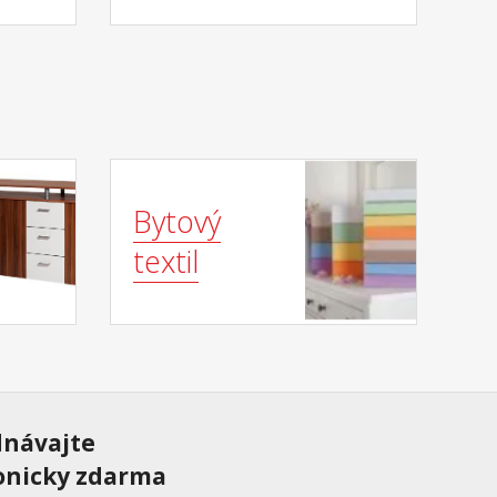
Bytový
textil
dnávajte
onicky zdarma