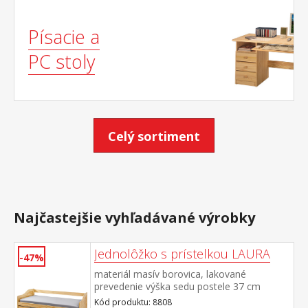
Písacie a
PC stoly
Celý sortiment
Najčastejšie vyhľadávané výrobky
Jednolôžko s prístelkou LAURA
-47%
materiál masív borovica, lakované
prevedenie výška sedu postele 37 cm
drevené latkové rošty sú v cene, matrace
Kód produktu: 8808