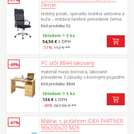
čierne
textilný poťah, operadlo textilná sieťovina a
koža – imitácia farebné prevedenie čierna
chrómovaný kríž, hojdací mechanizmus
Kód produktu: K2
výška sedu 45-55 cm odporúčaná nosnosť
>
do 120 kg
Skladom
5 ks
54,50 €
s DPH
-51%
112 € **
PC stôl 8844 lakovaný
-49%
materiál masív borovica, lakované
prevedenie 3 zásuvky s kovovými pojazdmi
(montáž možná len na pravú
Kód produktu: 8844
stranu) rozmer zásuvky (š/h/v) 27,9 × 30,7 ×
>
10,5 cm výsuv nie je súčasťou dodávky k
Skladom
5 ks
stolu je možné dokúpiť výsuvnú dosku na
134 €
s DPH
klávesnicu 8840
-49%
267,50 € **
Matrac s poťahom IDEA PARTNER
-41%
90x200x20 M26