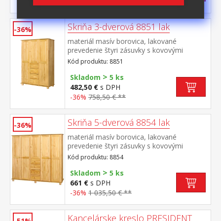
-49%
531,50 € **
Skriňa 3-dverová 8851 lak
-36%
materiál masív borovica, lakované
prevedenie štyri zásuvky s kovovými
pojazdmi v ľavej časti dve šatníkové tyče, v
Kód produktu: 8851
strednej časti 1 polica a v pravej časti 3
>
police odporúčaný nadstavec 8864
Skladom
5 ks
482,50 €
s DPH
-36%
758,50 € **
Skriňa 5-dverová 8854 lak
-36%
materiál masív borovica, lakované
prevedenie štyri zásuvky s kovovými
pojazdmi v ľavej časti dve šatníkové tyče, v
Kód produktu: 8854
strednej časti 1 polica a v pravej časti 3
>
police odporúčaný nadstavec 8855
Skladom
5 ks
661 €
s DPH
-36%
1 035,50 € **
Kancelárske kreslo PRESIDENT
-51%