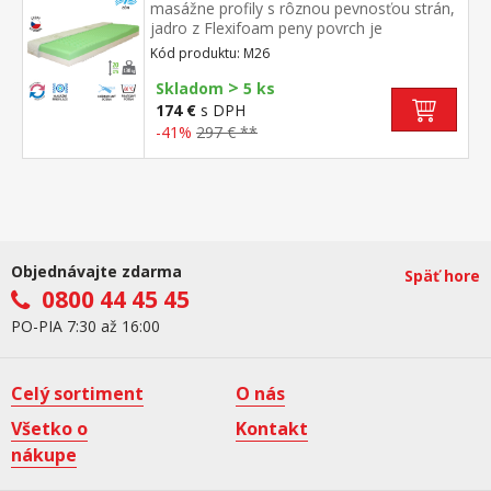
masážne profily s rôznou pevnosťou strán,
jadro z Flexifoam peny povrch je
vyprofilovaný do 7 anatomických zón na
Kód produktu: M26
oboch stranách tvrdá (biela) a mäkká
>
(svetlo zelená) strana vhodný pre všetky
Skladom
5 ks
typy roštov vhodný pre alergikov, poťah
174 €
s DPH
snímateľný a prateľný do 60 °C odporúčaná
-41%
297 € **
nosnosť do 130 kg
Objednávajte zdarma
Späť hore
0800 44 45 45
PO-PIA 7:30 až 16:00
Celý sortiment
O nás
Všetko o
Kontakt
nákupe