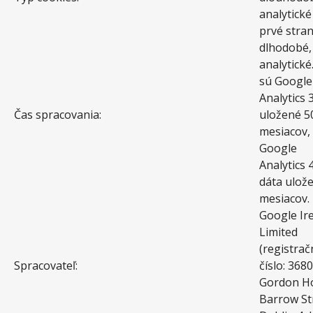
analytické
prvé stran
dlhodobé,
analytické
sú Google
Analytics 
Čas spracovania:
uložené 5
mesiacov,
Google
Analytics 
dáta ulož
mesiacov.
Google Ir
Limited
(registrač
Spracovateľ:
číslo: 3680
Gordon H
Barrow St