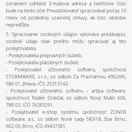
oznámení odhlásiť. E-mailová adresa a telefónne číslo
bude na tento účel Prevádzkovateľ spracovávať počas 10
rokov od poslednej uzavretej zmluvy, ak toto obdobie
nepredĺžite.
5. Spracovanie osobných údajov vykonáva predávajúci,
osobné údaje však preňho môžu spracúvať aj títo
poskytovatelia:
- Poskytovatelia prepravných služieb,
- Poskytovatelia platobných služieb,
- Poskytovateľ účtovného softvéru, spoločnosť
STORMWARE, s.r.o., so sídlom Za Prachárnou 4962/45,
586 01, Jihlava, IČO 25313142,
- Poskytovateľ účtovného softvéru – artipa software,
spoločnosť Radim Doležal, so sídlom Nový Malín 606,
788 03, IČO 76283291,
- Poskytovateľ e-shop systému spoločnosť ZONER
software, a.s., so sídlom Nové sady 583/18, Star Brno,
602 00, Brno, IČO 49437381,