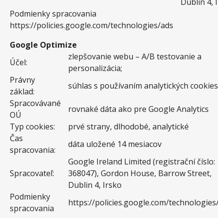
Dublin 4, 
Podmienky spracovania
https://policies.google.com/technologies/ads
Google Optimize
zlepšovanie webu – A/B testovanie a
Účel:
personalizácia;
Právny
súhlas s používaním analytických cookies
základ:
Spracovávané
rovnaké dáta ako pre Google Analytics
OÚ
Typ cookies:
prvé strany, dlhodobé, analytické
Čas
dáta uložené 14 mesiacov
spracovania:
Google Ireland Limited (registrační číslo:
Spracovateľ:
368047), Gordon House, Barrow Street,
Dublin 4, Irsko
Podmienky
https://policies.google.com/technologies
spracovania