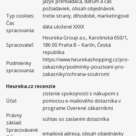
jazyk prehliadača, dátum a čas
požiadaviek, obsah objednávok.
Typ cookies:
tretie strany, dlhodobé, marketingové
Čas
dáta uložené XXXX
spracovania:
Heureka Group a.s., Karolinská 650/1,
Spracovateľ:
186 00 Praha 8 – Karlín, Česká
republika
https://www.heurekashopping.cz/pro-
Podmienky
zakazniky/podminky-pouzivani-pro-
spracovania:
zakazniky/ochrana-soukromi
Heureka.cz recenzie
zistenie spokojnosti s nákupom s
Účel:
pomocou e-mailového dotazníka v
programe Overené zákazníkmi
Právny
súhlas so zaslaním dotazníka
základ:
Spracovávané
emailová adresa, obsah objednávky