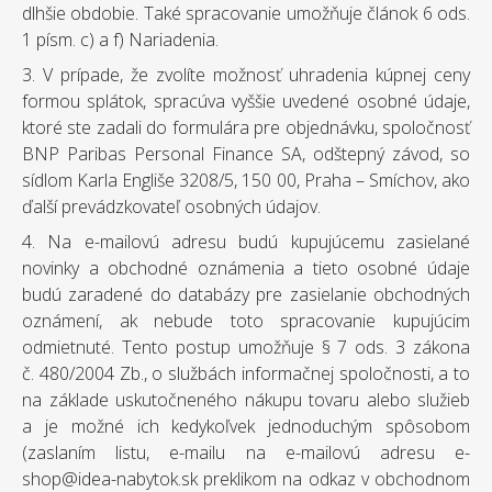
dlhšie obdobie. Také spracovanie umožňuje článok 6 ods.
1 písm. c) a f) Nariadenia.
3. V prípade, že zvolíte možnosť uhradenia kúpnej ceny
formou splátok, spracúva vyššie uvedené osobné údaje,
ktoré ste zadali do formulára pre objednávku, spoločnosť
BNP Paribas Personal Finance SA, odštepný závod, so
sídlom Karla Engliše 3208/5, 150 00, Praha – Smíchov, ako
ďalší prevádzkovateľ osobných údajov.
4. Na e-mailovú adresu budú kupujúcemu zasielané
novinky a obchodné oznámenia a tieto osobné údaje
budú zaradené do databázy pre zasielanie obchodných
oznámení, ak nebude toto spracovanie kupujúcim
odmietnuté. Tento postup umožňuje § 7 ods. 3 zákona
č. 480/2004 Zb., o službách informačnej spoločnosti, a to
na základe uskutočneného nákupu tovaru alebo služieb
a je možné ich kedykoľvek jednoduchým spôsobom
(zaslaním listu, e-mailu na e-mailovú adresu e-
shop@idea-nabytok.sk preklikom na odkaz v obchodnom