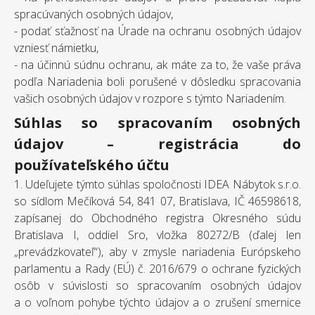
spracúvaných osobných údajov,
- podať sťažnosť na Úrade na ochranu osobných údajov
vzniesť námietku,
- na účinnú súdnu ochranu, ak máte za to, že vaše práva
podľa Nariadenia boli porušené v dôsledku spracovania
vašich osobných údajov v rozpore s týmto Nariadením.
Súhlas so spracovaním osobných
údajov – registrácia do
používateľského účtu
1. Udeľujete týmto súhlas spoločnosti IDEA Nábytok s.r.o.
so sídlom Mečíková 54, 841 07, Bratislava, IČ 46598618,
zapísanej do Obchodného registra Okresného súdu
Bratislava I, oddiel Sro, vložka 80272/B (ďalej len
„prevádzkovateľ“), aby v zmysle nariadenia Európskeho
parlamentu a Rady (EÚ) č. 2016/679 o ochrane fyzických
osôb v súvislosti so spracovaním osobných údajov
a o voľnom pohybe týchto údajov a o zrušení smernice