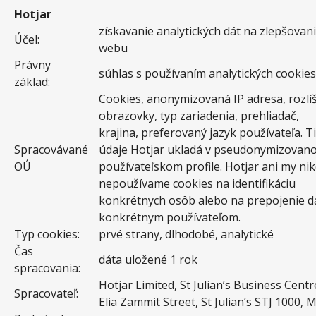
Hotjar
získavanie analytických dát na zlepšovan
Účel:
webu
Právny
súhlas s používaním analytických cookies
základ:
Cookies, anonymizovaná IP adresa, rozlí
obrazovky, typ zariadenia, prehliadač,
krajina, preferovaný jazyk používateľa. T
Spracovávané
údaje Hotjar ukladá v pseudonymizovan
OÚ
používateľskom profile. Hotjar ani my ni
nepoužívame cookies na identifikáciu
konkrétnych osôb alebo na prepojenie d
konkrétnym používateľom.
Typ cookies:
prvé strany, dlhodobé, analytické
Čas
dáta uložené 1 rok
spracovania:
Hotjar Limited, St Julian’s Business Centre
Spracovateľ:
Elia Zammit Street, St Julian’s STJ 1000, 