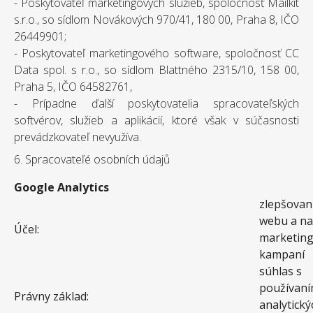
- Poskytovateľ marketingových služieb, spoločnosť Mailkit
s.r.o., so sídlom Novákových 970/41, 180 00, Praha 8, IČO
26449901;
- Poskytovateľ marketingového software, spoločnosť CC
Data spol. s r.o., so sídlom Blattného 2315/10, 158 00,
Praha 5, IČO 64582761,
- Prípadne ďalší poskytovatelia spracovateľských
softvérov, služieb a aplikácií, ktoré však v súčasnosti
prevádzkovateľ nevyužíva.
6. Spracovateľé osobních údajů
Google Analytics
zlepšovan
webu a na
Účel:
marketin
kampaní
súhlas s
používan
Právny základ:
analytický