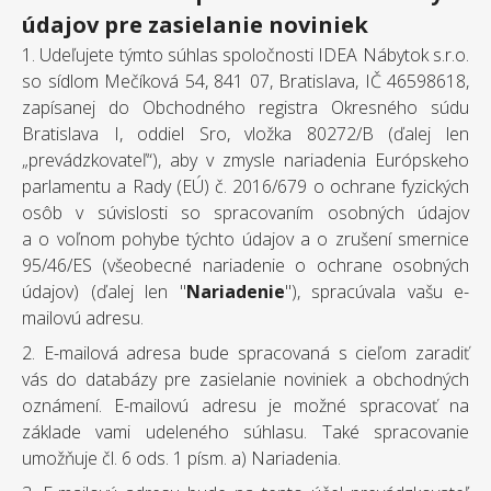
údajov pre zasielanie noviniek
1. Udeľujete týmto súhlas spoločnosti IDEA Nábytok s.r.o.
so sídlom Mečíková 54, 841 07, Bratislava, IČ 46598618,
zapísanej do Obchodného registra Okresného súdu
Bratislava I, oddiel Sro, vložka 80272/B (ďalej len
„prevádzkovateľ“), aby v zmysle nariadenia Európskeho
parlamentu a Rady (EÚ) č. 2016/679 o ochrane fyzických
osôb v súvislosti so spracovaním osobných údajov
a o voľnom pohybe týchto údajov a o zrušení smernice
95/46/ES (všeobecné nariadenie o ochrane osobných
údajov) (ďalej len "
Nariadenie
"), spracúvala vašu e-
mailovú adresu.
2. E-mailová adresa bude spracovaná s cieľom zaradiť
vás do databázy pre zasielanie noviniek a obchodných
oznámení. E-mailovú adresu je možné spracovať na
základe vami udeleného súhlasu. Také spracovanie
umožňuje čl. 6 ods. 1 písm. a) Nariadenia.