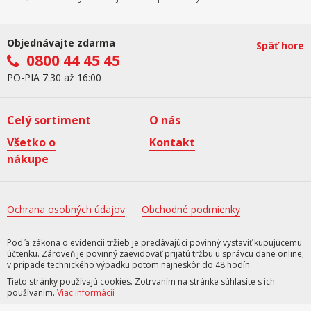
Objednávajte zdarma
Späť hore
0800 44 45 45
PO-PIA 7:30 až 16:00
Celý sortiment
O nás
Všetko o
Kontakt
nákupe
Ochrana osobných údajov
Obchodné podmienky
Podľa zákona o evidencii tržieb je predávajúci povinný vystaviť kupujúcemu
účtenku. Zároveň je povinný zaevidovať prijatú tržbu u správcu dane online;
v prípade technického výpadku potom najneskôr do 48 hodín.
Tieto stránky používajú cookies. Zotrvaním na stránke súhlasíte s ich
používaním.
Viac informácií