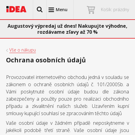
Menu
Košík: prázdny
Augustový výpredaj už dnes! Nakupujte výhodne,
rozdávame zľavy až 70 %
Vše o nákupu
Ochrana osobních údajů
Provozovatel internetového obchodu jedná v souladu se
zákonem o ochraně osobních údajů č. 101/2000Sb. a
Vámi poskytnuté osobní údaje budou dle zákona
zabezpečeny a použity pouze pro realizaci obchodního
případu a zkvalitnění našich služeb. Uzavřením kupní
smlouvy kupující souhlasí se zpracováním těchto údajů
Vaše osobní údaje v žádném případě neposkytneme v
jakékoli podobě třetí straně. Vaše osobní údaje jsou