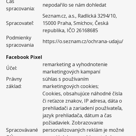
Čas
nepodařilo se nám dohledat
spracovania:
Seznam.cz, a.s., Radlická 3294/10,
Spracovateľ:
15000 Praha, Smíchov, Česká
republika, IČO 26168685
Podmienky
https://o.seznam.cz/ochrana-udaju/
spracovania
Facebook Pixel
remarketing a vyhodnotenie
Účel:
marketingových kampaní
Právny
súhlas s používaním
základ:
marketingových cookies;
Cookies, obsahujúce náhodné čísla
či reťazce znakov, IP adresa, dáta o
prehliadači a zariadení používateľa,
jazyk prehliadača, dátum a čas
požiadaviek. Zobrazovanie
Spracovávané
personalizovaných reklám je možné