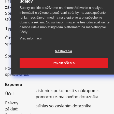
Právny
údajov
súhlas so zaslaním dotazníka
základ:
Súbory cookie používame na zhromažďovanie a analýzu
Spracovávané
informácií o výkone a používaní stránky, na zabezpečenie
emailová adresa, obsah objednávky
funkcií sociálnych médií a na zlepšenie a prispôsobenie
OÚ
obsahu a reklám. So súhlasom môžeme tiež odovzdať určité
tretie strany, dlhodobé, analytické a
osobné údaje marketingovým platformám na marketingové
Typ cookies:
marketingové
účely.
Čas
Viac informácií
žiadny
spracovania:
Seznam.cz, a.s., Radlická 3294/10,
Nastavenia
Spracovateľ:
15000 Praha, Smíchov, Česká
republika, IČO 26168685
Povoliť všetko
Podmienky
https://o.seznam.cz/ochrana-udaju/
spracovania:
Exponea
zistenie spokojnosti s nákupom s
Účel:
pomocou e-mailového dotazníka
Právny
súhlas so zaslaním dotazníka
základ: