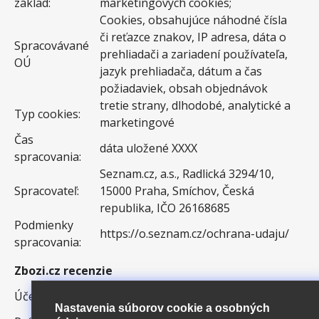
základ:
marketingových cookies;
Cookies, obsahujúce náhodné čísla
či reťazce znakov, IP adresa, dáta o
Spracovávané
prehliadači a zariadení používateľa,
OÚ
jazyk prehliadača, dátum a čas
požiadaviek, obsah objednávok
tretie strany, dlhodobé, analytické a
Typ cookies:
marketingové
Čas
dáta uložené XXXX
spracovania:
Seznam.cz, a.s., Radlická 3294/10,
Spracovateľ:
15000 Praha, Smíchov, Česká
republika, IČO 26168685
Podmienky
https://o.seznam.cz/ochrana-udaju/
spracovania:
Zbozi.cz recenzie
zistenie spokojnosti s nákupom s
Účel:
pomocou e-mailového dotazníka
Nastavenia súborov cookie a osobných