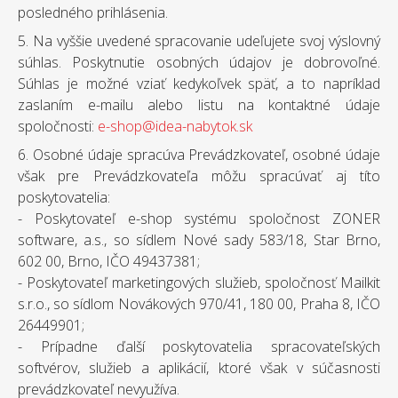
posledného prihlásenia.
5. Na vyššie uvedené spracovanie udeľujete svoj výslovný
súhlas. Poskytnutie osobných údajov je dobrovoľné.
Súhlas je možné vziať kedykoľvek späť, a to napríklad
zaslaním e-mailu alebo listu na kontaktné údaje
spoločnosti:
e-shop@idea-nabytok.sk
6. Osobné údaje spracúva Prevádzkovateľ, osobné údaje
však pre Prevádzkovateľa môžu spracúvať aj títo
poskytovatelia:
- Poskytovateľ e-shop systému spoločnost ZONER
software, a.s., so sídlem Nové sady 583/18, Star Brno,
602 00, Brno, IČO 49437381;
- Poskytovateľ marketingových služieb, spoločnosť Mailkit
s.r.o., so sídlom Novákových 970/41, 180 00, Praha 8, IČO
26449901;
- Prípadne ďalší poskytovatelia spracovateľských
softvérov, služieb a aplikácií, ktoré však v súčasnosti
prevádzkovateľ nevyužíva.