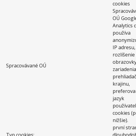
cookies
Spracová
OÚ Googl
Analytics 
používa
anonymiz
IP adresu,
rozlíšenie
obrazovky
Spracovávané OÚ
zariadenia
prehliadač
krajinu,
preferova
jazyk
používateľ
cookies (p
nižšie).
první stra
Typ cookies:
dlouhodo