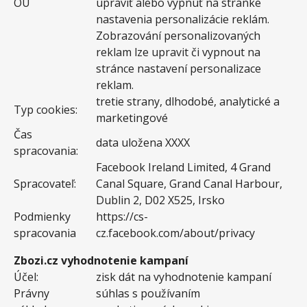
OÚ
upraviť alebo vypnúť na stránke
nastavenia personalizácie reklám.
Zobrazování personalizovaných
reklam lze upravit či vypnout na
stránce nastavení personalizace
reklam.
tretie strany, dlhodobé, analytické a
Typ cookies:
marketingové
Čas
data uložena XXXX
spracovania:
Facebook Ireland Limited, 4 Grand
Spracovateľ:
Canal Square, Grand Canal Harbour,
Dublin 2, D02 X525, Irsko
Podmienky
https://cs-
spracovania
cz.facebook.com/about/privacy
Zbozi.cz vyhodnotenie kampaní
Účel:
zisk dát na vyhodnotenie kampaní
Právny
súhlas s používaním