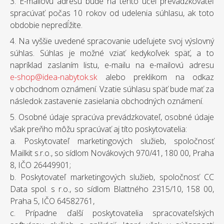
3. E-mailovú adresu bude na tento účel prevádzkovateľ
spracúvať počas 10 rokov od udelenia súhlasu, ak toto
obdobie nepredĺžite.
4. Na vyššie uvedené spracovanie udeľujete svoj výslovný
súhlas. Súhlas je možné vziať kedykoľvek späť, a to
napríklad zaslaním listu, e-mailu na e-mailovú adresu
e-shop@idea-nabytok.sk
alebo preklikom na odkaz
v obchodnom oznámení. Vzatie súhlasu späť bude mať za
následok zastavenie zasielania obchodných oznámení.
5. Osobné údaje spracúva prevádzkovateľ, osobné údaje
však preňho môžu spracúvať aj títo poskytovatelia:
a. Poskytovateľ marketingových služieb, spoločnosť
Mailkit s.r.o., so sídlom Novákových 970/41, 180 00, Praha
8, IČO 26449901;
b. Poskytovateľ marketingových služieb, spoločnosť CC
Data spol. s r.o., so sídlom Blattného 2315/10, 158 00,
Praha 5, IČO 64582761,
c. Prípadne ďalší poskytovatelia spracovateľských