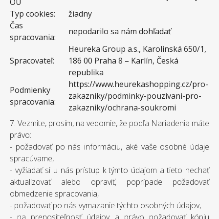
OÚ
Typ cookies:
žiadny
Čas
nepodarilo sa nám dohľadať
spracovania:
Heureka Group a.s., Karolinská 650/1,
Spracovateľ:
186 00 Praha 8 – Karlín, Česká
republika
https://www.heurekashopping.cz/pro-
Podmienky
zakazniky/podminky-pouzivani-pro-
spracovania:
zakazniky/ochrana-soukromi
7. Vezmite, prosím, na vedomie, že podľa Nariadenia máte
právo:
- požadovať po nás informáciu, aké vaše osobné údaje
spracúvame,
- vyžiadať si u nás prístup k týmto údajom a tieto nechať
aktualizovať alebo opraviť, poprípade požadovať
obmedzenie spracovania,
- požadovať po nás vymazanie týchto osobných údajov,
- na prenositeľnosť údajov a právo požadovať kópiu