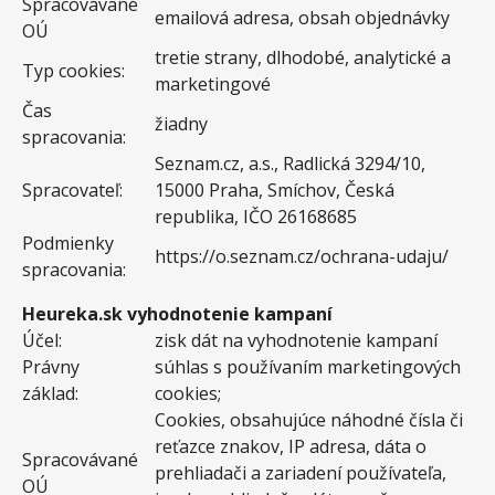
Spracovávané
emailová adresa, obsah objednávky
OÚ
tretie strany, dlhodobé, analytické a
Typ cookies:
marketingové
Čas
žiadny
spracovania:
Seznam.cz, a.s., Radlická 3294/10,
Spracovateľ:
15000 Praha, Smíchov, Česká
republika, IČO 26168685
Podmienky
https://o.seznam.cz/ochrana-udaju/
spracovania:
Heureka.sk vyhodnotenie kampaní
Účel:
zisk dát na vyhodnotenie kampaní
Právny
súhlas s používaním marketingových
základ:
cookies;
Cookies, obsahujúce náhodné čísla či
reťazce znakov, IP adresa, dáta o
Spracovávané
prehliadači a zariadení používateľa,
OÚ