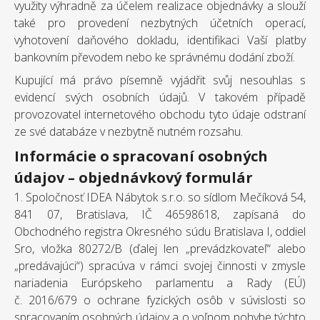
využity výhradně za účelem realizace objednávky a slouží
také pro provedení nezbytných účetních operací,
vyhotovení daňového dokladu, identifikaci Vaší platby
bankovním převodem nebo ke správnému dodání zboží.
Kupující má právo písemně vyjádřit svůj nesouhlas s
evidencí svých osobních údajů. V takovém případě
provozovatel internetového obchodu tyto údaje odstraní
ze své databáze v nezbytně nutném rozsahu.
Informácie o spracovaní osobných
údajov – objednávkový formulár
1. Spoločnosť IDEA Nábytok s.r.o. so sídlom Mečíková 54,
841 07, Bratislava, IČ 46598618, zapísaná do
Obchodného registra Okresného súdu Bratislava I, oddiel
Sro, vložka 80272/B (ďalej len „prevádzkovateľ“ alebo
„predávajúci“) spracúva v rámci svojej činnosti v zmysle
nariadenia Európskeho parlamentu a Rady (EÚ)
č. 2016/679 o ochrane fyzických osôb v súvislosti so
spracovaním osobných údajov a o voľnom pohybe týchto