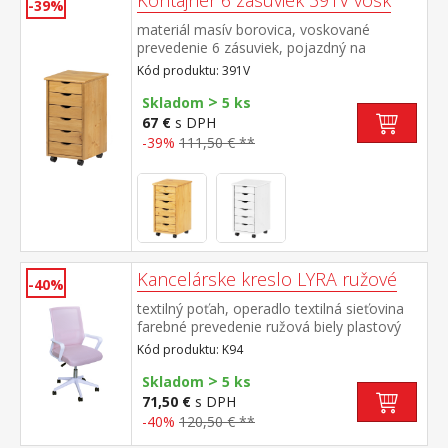
Kontajner 6 zásuviek 391V vosk
-39%
materiál masív borovica, voskované
prevedenie 6 zásuviek, pojazdný na
kolieskach
Kód produktu: 391V
>
Skladom
5 ks
67 €
s DPH
-39%
111,50 € **
Kancelárske kreslo LYRA ružové
-40%
textilný poťah, operadlo textilná sieťovina
farebné prevedenie ružová biely plastový
kríž a podrúčky výška sedu 43-53 cm
Kód produktu: K94
>
Skladom
5 ks
71,50 €
s DPH
-40%
120,50 € **