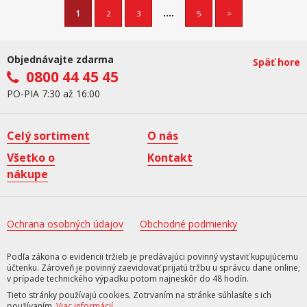
....
1
2
3
5
>
Objednávajte zdarma
Späť hore
0800 44 45 45
PO-PIA 7:30 až 16:00
Celý sortiment
O nás
Všetko o
Kontakt
nákupe
Ochrana osobných údajov
Obchodné podmienky
Podľa zákona o evidencii tržieb je predávajúci povinný vystaviť kupujúcemu
účtenku. Zároveň je povinný zaevidovať prijatú tržbu u správcu dane online;
v prípade technického výpadku potom najneskôr do 48 hodín.
Tieto stránky používajú cookies. Zotrvaním na stránke súhlasíte s ich
používaním.
Viac informácií