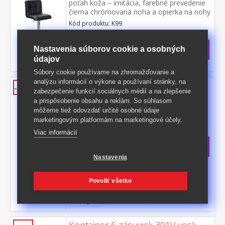
poťah koža – imitácia, farebné prevedenie
čierna chrómovaná noha a opierka na nohy
otočná, výška sedu 58-80 cm
Kód produktu: K99
>
Skladom
5 ks
Nastavenia súborov cookie a osobných
67 €
s DPH
údajov
-39%
111,50 € **
Súbory cookie používame na zhromažďovanie a
analýzu informácií o výkone a používaní stránky, na
Kontajner 2+2 zásuvky 392V vosk
-39%
zabezpečenie funkcií sociálnych médií a na zlepšenie
materiál masív borovica, voskované
a prispôsobenie obsahu a reklám. So súhlasom
prevedenie 2 nízke a 2 vysoké zásuvky,
môžeme tiež odovzdať určité osobné údaje
pojazdný na kolieskach
marketingovým platformám na marketingové účely.
Kód produktu: 392V
Viac informácií
Skladom: 18.8.2026
67 €
s DPH
-39%
111,50 € **
Nastavenia
Povoliť všetko