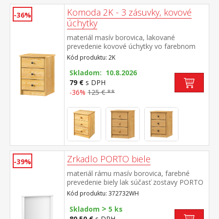
Komoda 2K - 3 zásuvky, kovové
-36%
úchytky
materiál masív borovica, lakované
prevedenie kovové úchytky vo farebnom
prevedení černená mosadz 3 zásuvky s
Kód produktu: 2K
kovovými pojazdmi, hĺbka zásuvky 27,5 cm
Skladom: 10.8.2026
79 €
s DPH
-36%
125 € **
Zrkadlo PORTO biele
-39%
materiál rámu masív borovica, farebné
prevedenie biely lak súčasť zostavy PORTO
biela
Kód produktu: 372732WH
>
Skladom
5 ks
80,50 €
s DPH