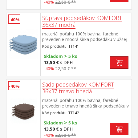
-40%
22,50 € **
Súprava podsedákov KOMFORT
-40%
36x37 modrá
materiál poťahu 100% bavlna, farebné
prevedenie modrá šírka podsedáku v užšej
časti 24 cm, v rohoch všité šnúrky na
Kód produktu: TT141
pripevnenie poťah snímateľný a prateľný do
>
40 °C materiál výplne 100% PU (molitan)
Skladom
5 ks
balenie obsahuje 4 kusy podsedákov
13,50 €
s DPH
-40%
22,50 € **
Sada podsedákov KOMFORT
-40%
36x37 tmavo hnedá
materiál poťahu 100% bavlna, farebné
prevedenie tmavo hnedá šírka podsedáku v
užšej časti 24 cm, v rohoch všité šnúrky na
Kód produktu: TT142
pripevnenie poťah snímateľný a prateľný do
>
40 °C materiál výplne 100% PU (molitan)
Skladom
5 ks
balenie obsahuje 4 kusy podsedákov
13,50 €
s DPH
-40%
22,50 € **