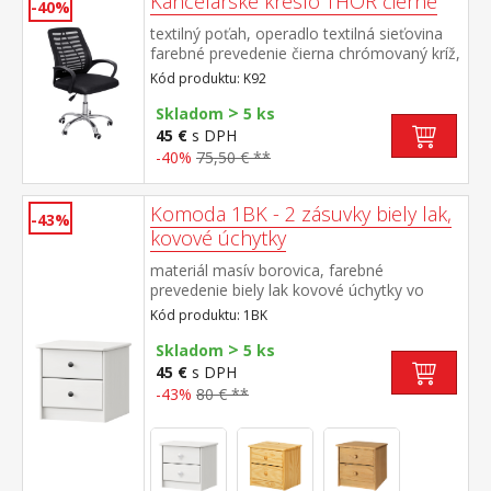
Kancelárske kreslo THOR čierne
-40%
textilný poťah, operadlo textilná sieťovina
farebné prevedenie čierna chrómovaný kríž,
plastové podrúčky výška sedu 41-51 cm
Kód produktu: K92
>
Skladom
5 ks
45 €
s DPH
-40%
75,50 € **
Komoda 1BK - 2 zásuvky biely lak,
-43%
kovové úchytky
materiál masív borovica, farebné
prevedenie biely lak kovové úchytky vo
farebnom prevedení černená mosadz 2
Kód produktu: 1BK
zásuvky s kovovými pojazdmi, hĺbka
>
zásuvky 27,5 cm
Skladom
5 ks
45 €
s DPH
-43%
80 € **