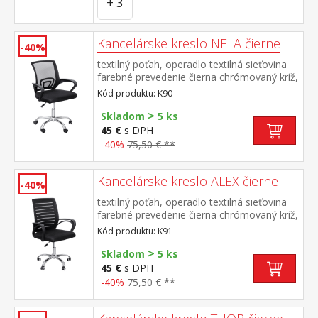
+ 3
Kancelárske kreslo NELA čierne
-40%
textilný poťah, operadlo textilná sieťovina
farebné prevedenie čierna chrómovaný kríž,
plastové podrúčky výška sedu 41-51 cm
Kód produktu: K90
>
Skladom
5 ks
45 €
s DPH
-40%
75,50 € **
Kancelárske kreslo ALEX čierne
-40%
textilný poťah, operadlo textilná sieťovina
farebné prevedenie čierna chrómovaný kríž,
plastové podrúčky výška sedu 41-51 cm
Kód produktu: K91
>
Skladom
5 ks
45 €
s DPH
-40%
75,50 € **