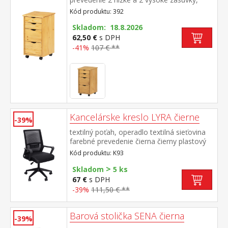
pojazdný na kolieskach
Kód produktu: 392
Skladom: 18.8.2026
62,50 €
s DPH
-41%
107 € **
Kancelárske kreslo LYRA čierne
-39%
textilný poťah, operadlo textilná sieťovina
farebné prevedenie čierna čierny plastový
kríž a podrúčky výška sedu 41-51 cm
Kód produktu: K93
>
Skladom
5 ks
67 €
s DPH
-39%
111,50 € **
Barová stolička SENA čierna
-39%