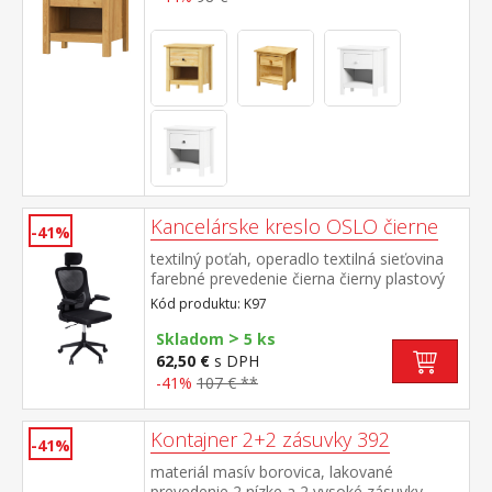
Kancelárske kreslo OSLO čierne
-41%
textilný poťah, operadlo textilná sieťovina
farebné prevedenie čierna čierny plastový
kríž a podrúčky výška sedu 45-55 cm
Kód produktu: K97
hojdací mechanizmus výklopné podrúčky
>
výkyvná opierka hlavy výsuvná o 4 cm
Skladom
5 ks
62,50 €
s DPH
-41%
107 € **
Kontajner 2+2 zásuvky 392
-41%
materiál masív borovica, lakované
prevedenie 2 nízke a 2 vysoké zásuvky,