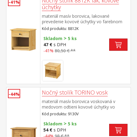
Nočný stolík 8812K lak, kovové
-41%
úchytky
materiál masív borovica, lakované
prevedenie kovové úchytky vo farebnom
prevedení černená mosadz jedna zásuvka s
Kód produktu: 8812K
kovovými pojazdmi
>
Skladom
5 ks
47 €
s DPH
-41%
80,50 € **
Nočný stolík TORINO vosk
-44%
materiál masív borovica voskovaná v
medovom odtieni kovové úchytky vo
farebnom prevedení černená mosadz jedna
Kód produktu: 9130V
zásuvka s kovovými pojazdmi
>
Skladom
5 ks
54 €
s DPH
-44%
98 € **