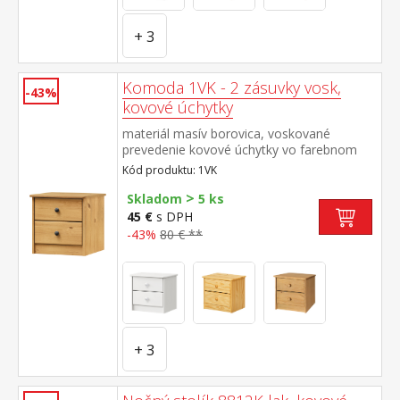
+ 3
Komoda 1VK - 2 zásuvky vosk,
-43%
kovové úchytky
materiál masív borovica, voskované
prevedenie kovové úchytky vo farebnom
prevedení černená mosadz 2 zásuvky s
Kód produktu: 1VK
kovovými pojazdmi, hĺbka zásuvky 27,5 cm
>
Skladom
5 ks
45 €
s DPH
-43%
80 € **
+ 3