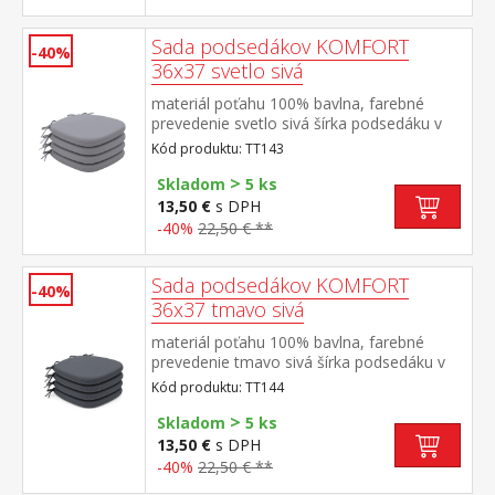
Sada podsedákov KOMFORT
-40%
36x37 svetlo sivá
materiál poťahu 100% bavlna, farebné
prevedenie svetlo sivá šírka podsedáku v
užšej časti 24 cm, v rohoch všité šnúrky na
Kód produktu: TT143
pripevnenie poťah snímateľný a prateľný do
>
40 °C materiál výplne 100% PU (molitan)
Skladom
5 ks
balenie obsahuje 4 kusy podsedákov
13,50 €
s DPH
-40%
22,50 € **
Sada podsedákov KOMFORT
-40%
36x37 tmavo sivá
materiál poťahu 100% bavlna, farebné
prevedenie tmavo sivá šírka podsedáku v
užšej časti 24 cm, v rohoch všité šnúrky na
Kód produktu: TT144
pripevnenie poťah snímateľný a prateľný do
>
40 °C materiál výplne 100% PU (molitan)
Skladom
5 ks
balenie obsahuje 4 kusy podsedákov
13,50 €
s DPH
-40%
22,50 € **