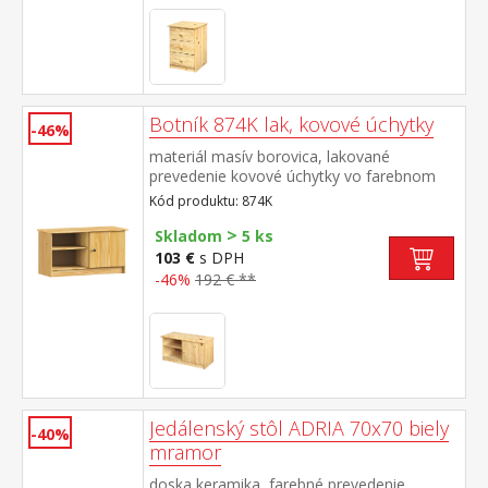
Botník 874K lak, kovové úchytky
-46%
materiál masív borovica, lakované
prevedenie kovové úchytky vo farebnom
prevedení černená mosadz možno zostaviť
Kód produktu: 874K
ako predsieňovú stenu s vešiakom 873 a
>
zrkadlom 875
Skladom
5 ks
103 €
s DPH
-46%
192 € **
Jedálenský stôl ADRIA 70x70 biely
-40%
mramor
doska keramika, farebné prevedenie