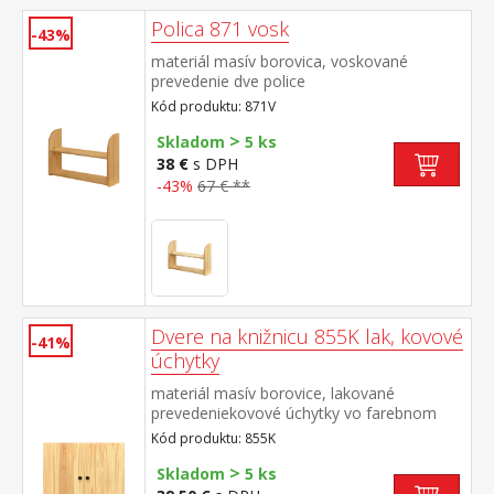
Polica 871 vosk
-43%
materiál masív borovica, voskované
prevedenie dve police
Kód produktu: 871V
>
Skladom
5 ks
38 €
s DPH
-43%
67 € **
Dvere na knižnicu 855K lak, kovové
-41%
úchytky
materiál masív borovice, lakované
prevedeniekovové úchytky vo farebnom
prevedení čierna mosadzpríslušenstvo pre
Kód produktu: 855K
knižnice 851 alebo 853
>
Skladom
5 ks