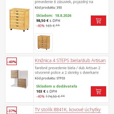
prevedenie 6 zásuviek, pojazdný na
kolieskach
Kód produktu: 393
Skladom: 18.8.2026
98,50 €
s DPH
-40%
165 € **
Knižnica 4 STEPS biela/dub Artisan
-40%
farebné prevedenie biela / dub Artisan 2
otvorené police a 2 skrinky s dvierkami
maximálne nosnosti sú uvedené v návode
Kód produktu: STP03
na montáž súčasť zostavy STEPS
Skladom u dodávateľa
103 €
s DPH
-40%
174,50 € **
TV stolík 8841K, kovové úchytky
-37%