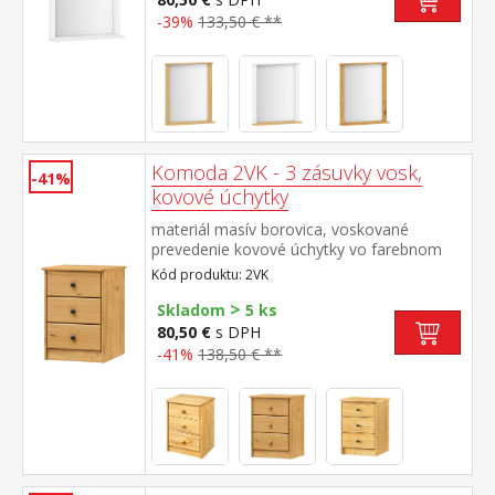
-39%
133,50 € **
Komoda 2VK - 3 zásuvky vosk,
-41%
kovové úchytky
materiál masív borovica, voskované
prevedenie kovové úchytky vo farebnom
prevedení černená mosadz 3 zásuvky s
Kód produktu: 2VK
kovovými pojazdmi, hĺbka zásuvky 27,5 cm
>
Skladom
5 ks
80,50 €
s DPH
-41%
138,50 € **