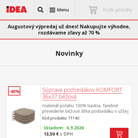
Menu
Košík: prázdny
Augustový výpredaj už dnes! Nakupujte výhodne,
rozdávame zľavy až 70 %
Novinky
Súprava podsedákov KOMFORT
-40%
36x37 béžová
materiál poťahu 100% bavlna, farebné
prevedenie béžová šírka podsedáku v užšej
časti 24 cm, v rohoch všité šnúrky na
Kód produktu: TT140
pripevnenie poťah snímateľný a prateľný do
40 °C materiál výplne 100% PU (molitan)
Skladom: 6.9.2026
balenie obsahuje 4 kusy podsedákov
13,50 €
s DPH