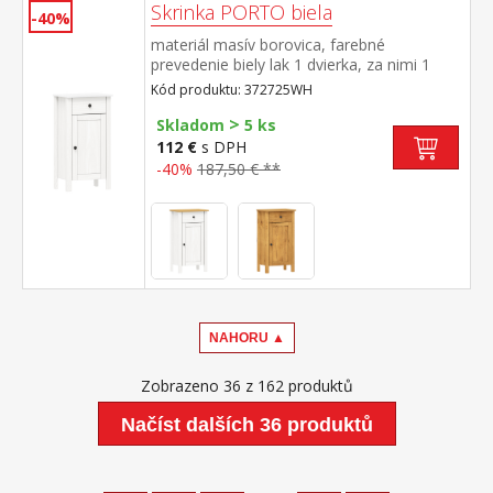
Skrinka PORTO biela
-40%
materiál masív borovica, farebné
prevedenie biely lak 1 dvierka, za nimi 1
polica, 1 zásuvka s kovovými pojazdmi
Kód produktu: 372725WH
maximálne nosnosti uvedené v návode na
>
montáž súčasť zostavy PORTO biela
Skladom
5 ks
112 €
s DPH
-40%
187,50 € **
NAHORU ▲
Zobrazeno 36 z 162 produktů
Načíst dalších 36 produktů