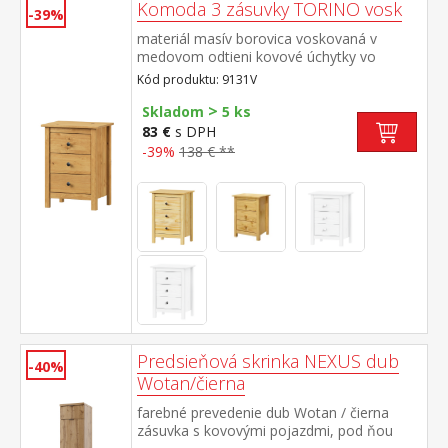
Komoda 3 zásuvky TORINO vosk
-39%
materiál masív borovica voskovaná v
medovom odtieni kovové úchytky vo
farebnom prevedení černená mosadz tri
Kód produktu: 9131V
zásuvky s kovovými pojazdmi
>
Skladom
5 ks
83 €
s DPH
-39%
138 € **
Predsieňová skrinka NEXUS dub
-40%
Wotan/čierna
farebné prevedenie dub Wotan / čierna
zásuvka s kovovými pojazdmi, pod ňou