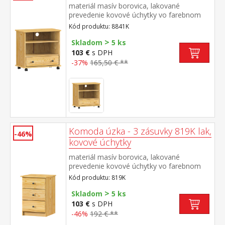
materiál masív borovica, lakované
prevedenie kovové úchytky vo farebnom
prevedení černená mosadz jedna zásuvka s
Kód produktu: 8841K
kovovými pojazdmi pojazdný na kolieskach
>
Skladom
5 ks
103 €
s DPH
-37%
165,50 € **
Komoda úzka - 3 zásuvky 819K lak,
-46%
kovové úchytky
materiál masív borovica, lakované
prevedenie kovové úchytky vo farebnom
prevedení černená mosadz 3 zásuvky s
Kód produktu: 819K
kovovými pojazdmi
>
Skladom
5 ks
103 €
s DPH
-46%
192 € **