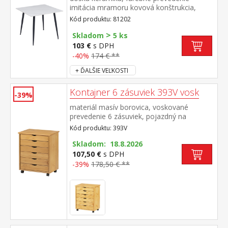
imitácia mramoru kovová konštrukcia,
farebné prevedenie čierna
Kód produktu: 81202
>
Skladom
5 ks
103 €
s DPH
-40%
174 € **
+ ĎALŠIE VEĽKOSTI
Kontajner 6 zásuviek 393V vosk
-39%
materiál masív borovica, voskované
prevedenie 6 zásuviek, pojazdný na
kolieskach
Kód produktu: 393V
Skladom: 18.8.2026
107,50 €
s DPH
-39%
178,50 € **