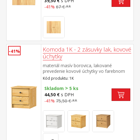
39,50 €
s DPH
-41%
67 € **
Komoda 1K - 2 zásuvky lak, kovové
-41%
úchytky
materiál masív borovica, lakované
prevedenie kovové úchytky vo farebnom
prevedení černená mosadz 2 zásuvky s
Kód produktu: 1K
kovovými pojazdmi, hĺbka zásuvky 27,5 cm
>
Skladom
5 ks
44,50 €
s DPH
-41%
75,50 € **