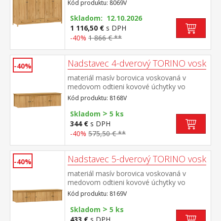
farebnom prevedení černená
Kód produktu: 8069V
mosadz priestor delený v pomere 2:1:2 v
ľavej a pravej širšej časti šatníková tyč a
Skladom: 12.10.2026
polica na klobúky v strednej úzkej časti 3
1 116,50 €
s DPH
police v spodnej časti 3 zásuvky s kovovými
-40%
1 866 € **
pojazdmi odporúčaný nadstavec 8169V
Nadstavec 4-dverový TORINO vosk
-40%
materiál masív borovica voskovaná v
medovom odtieni kovové úchytky vo
farebnom prevedení černená
Kód produktu: 8168V
mosadz nadstavec pre skriňu 8068V
>
Skladom
5 ks
344 €
s DPH
-40%
575,50 € **
Nadstavec 5-dverový TORINO vosk
-40%
materiál masív borovica voskovaná v
medovom odtieni kovové úchytky vo
farebnom prevedení černená
Kód produktu: 8169V
mosadz nadstavec pre skriňu 8069V
>
Skladom
5 ks
433 €
s DPH