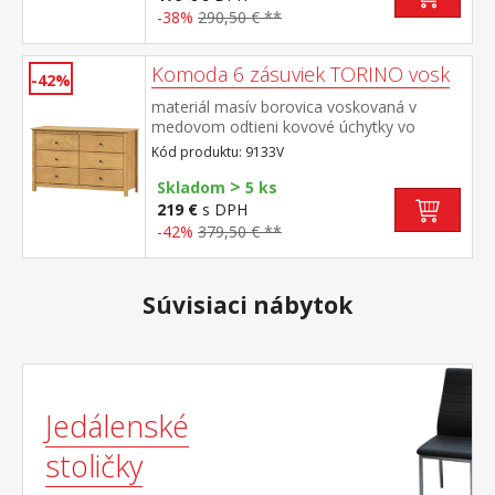
-38%
290,50 € **
Komoda 6 zásuviek TORINO vosk
-42%
materiál masív borovica voskovaná v
medovom odtieni kovové úchytky vo
farebnom prevedení černená mosadz šesť
Kód produktu: 9133V
zásuviek s kovovými pojazdmi
>
Skladom
5 ks
219 €
s DPH
-42%
379,50 € **
Súvisiaci nábytok
Jedálenské
stoličky