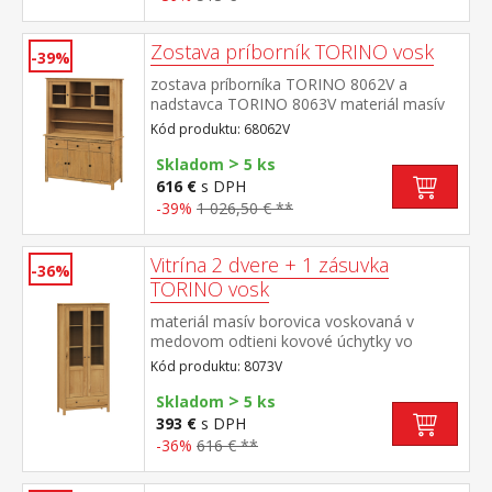
Zostava príborník TORINO vosk
-39%
zostava príborníka TORINO 8062V a
nadstavca TORINO 8063V materiál masív
borovice voskovaná v medovom odtieni
Kód produktu: 68062V
kovové úchytky vo farebnom prevedení
>
černená mosadz príborník: 3 dvere, 3
Skladom
5 ks
zásuvky s kovovými pojazdmi nadstavec:
616 €
s DPH
dvoje presklené dvierka rozmer príborníka
-39%
1 026,50 € **
(š/h/v) 129 × 40 × 80 cm rozmer nadstavca
(š/h/v) 129 × 33 × 100 cm
Vitrína 2 dvere + 1 zásuvka
-36%
TORINO vosk
materiál masív borovica voskovaná v
medovom odtieni kovové úchytky vo
farebnom prevedení černená mosadz dvoje
Kód produktu: 8073V
čiastočne presklené dvere, tri police jedna
>
zásuvka s kovovými pojazdmi
Skladom
5 ks
393 €
s DPH
-36%
616 € **