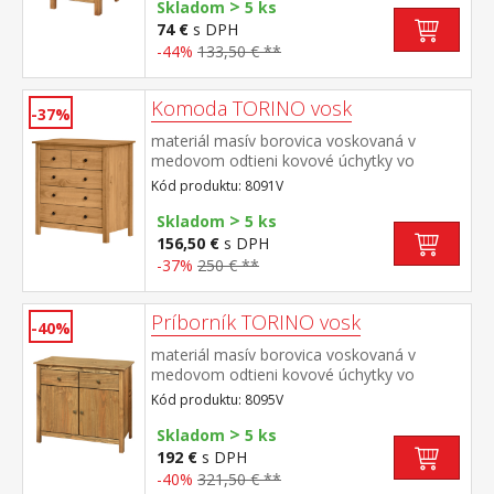
>
Skladom
5 ks
74 €
s DPH
-44%
133,50 € **
Komoda TORINO vosk
-37%
materiál masív borovica voskovaná v
medovom odtieni kovové úchytky vo
farebnom prevedení černená mosadz 2
Kód produktu: 8091V
menšie a 3 väčšie zásuvky s kovovými
>
pojazdmi
Skladom
5 ks
156,50 €
s DPH
-37%
250 € **
Príborník TORINO vosk
-40%
materiál masív borovica voskovaná v
medovom odtieni kovové úchytky vo
farebnom prevedení černená mosadz 2
Kód produktu: 8095V
zásuvky s kovovými pojazdmi, 2 plné dvere,
>
1 polica vhodný doplnok nadstavec 8096V
Skladom
5 ks
192 €
s DPH
-40%
321,50 € **