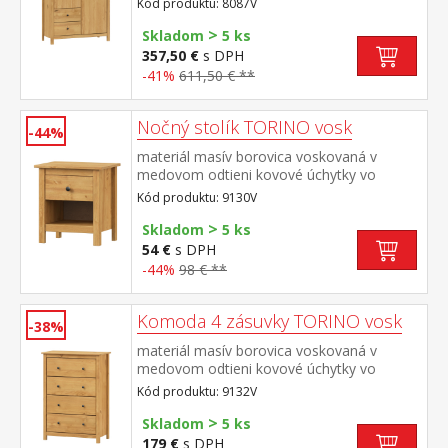
Kód produktu: 8087V
dvierka a 2 zásuvky s kovovými pojazdmi
>
Skladom
5 ks
357,50 €
s DPH
-41%
611,50 € **
Nočný stolík TORINO vosk
-44%
materiál masív borovica voskovaná v
medovom odtieni kovové úchytky vo
farebnom prevedení černená mosadz jedna
Kód produktu: 9130V
zásuvka s kovovými pojazdmi
>
Skladom
5 ks
54 €
s DPH
-44%
98 € **
Komoda 4 zásuvky TORINO vosk
-38%
materiál masív borovica voskovaná v
medovom odtieni kovové úchytky vo
farebnom prevedení černená mosadz štyri
Kód produktu: 9132V
zásuvky s kovovými pojazdmi
>
Skladom
5 ks
179 €
s DPH