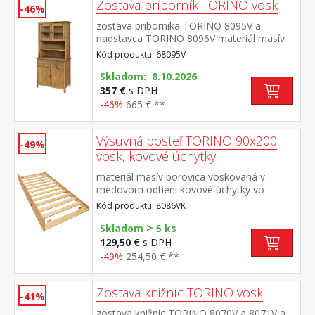
Zostava príborník TORINO vosk
-46%
zostava príborníka TORINO 8095V a
nadstavca TORINO 8096V materiál masív
borovica voskovaná v medovom
Kód produktu: 68095V
odtieni kovové úchytky vo farebnom
prevedení černená mosadz príborník: 2
Skladom: 8.10.2026
zásuvky s kovovými pojazdmi, 2 plné dvere,
357 €
s DPH
1 polica nadstavec: 2 presklené dvere, 1
-46%
665 € **
polica rozmer príborníka (š/h/v) 90 × 40 ×
80 cm rozmer nadstavca (š/h/v) 90 × 33 ×
Výsuvná posteľ TORINO 90x200
100 cm
-49%
vosk, kovové úchytky
materiál masív borovica voskovaná v
medovom odtieni kovové úchytky vo
farebnom prevedení černená
Kód produktu: 8086VK
mosadz výsuvná na kolieskach, cena bez
>
matraca maximálna odporúčaná výška
Skladom
5 ks
matraca 14 cm odporúčaný rozmer
129,50 €
s DPH
matraca 90 × 200 cm vhodná ako výsuvná
-49%
254,50 € **
prístelka k pohovke TORINO 8085V
Zostava knižníc TORINO vosk
-41%
zostava knižníc TORINO 8070V a 8071V a