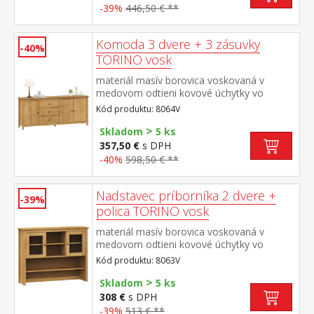
-39%
446,50 € **
Komoda 3 dvere + 3 zásuvky
-40%
TORINO vosk
materiál masív borovica voskovaná v
medovom odtieni kovové úchytky vo
farebnom prevedení černená mosadz 3
Kód produktu: 8064V
zásuvky s kovovými pojazdmi, 3 plné dvere,
>
2 police maximálne nosnosti uvedené v
Skladom
5 ks
návode na montáž
357,50 €
s DPH
-40%
598,50 € **
Nadstavec príborníka 2 dvere +
-39%
polica TORINO vosk
materiál masív borovica voskovaná v
medovom odtieni kovové úchytky vo
farebnom prevedení černená mosadz dvoje
Kód produktu: 8063V
presklené dvierka doplnok príborníka
>
TORINO 8062V
Skladom
5 ks
308 €
s DPH
-39%
513 € **