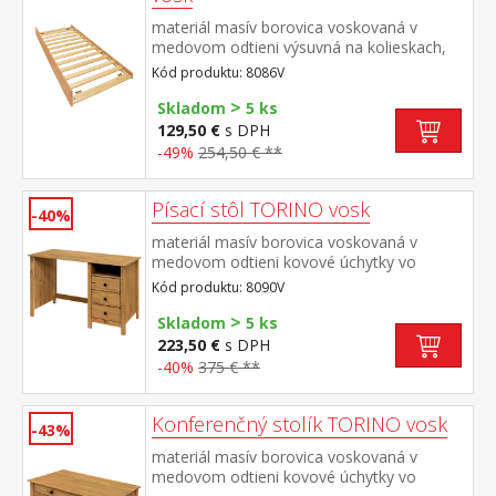
materiál masív borovica voskovaná v
medovom odtieni výsuvná na kolieskach,
cena bez matraca maximálna odporúčaná
Kód produktu: 8086V
výška matraca 14 cm odporúčaný rozmer
>
matraca 90 × 200 cm vhodná ako výsuvná
Skladom
5 ks
prístelka k pohovke TORINO 8085V
129,50 €
s DPH
-49%
254,50 € **
Písací stôl TORINO vosk
-40%
materiál masív borovica voskovaná v
medovom odtieni kovové úchytky vo
farebnom prevedení černená mosadz 3
Kód produktu: 8090V
zásuvky s kovovými pojazdmi, 1 polica
>
Skladom
5 ks
223,50 €
s DPH
-40%
375 € **
Konferenčný stolík TORINO vosk
-43%
materiál masív borovica voskovaná v
medovom odtieni kovové úchytky vo