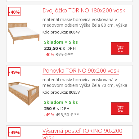
Dvojlôžko TORINO 180x200 vosk
-40%
materiál masív borovica voskovaná v
medovom odtieni výška čela 80 cm, výška
sedu 38 cm, cena bez roštu a
Kód produktu: 8084V
matraca minimálna odporúčaná výška
>
matraca 15 cm odporúčaný rozmer
Skladom
5 ks
matraca 180 × 200 cm alebo 2 kusy 90 ×
223,50 €
s DPH
200 cm a rošt R4 alebo 2 kusy
-40%
375 € **
R1 odporúčaná nosnosť do 120 kg na
každej polovici postele
Pohovka TORINO 90x200 vosk
-49%
materiál masív borovica voskovaná v
medovom odtieni výška čela 70 cm, výška
sedu 42 cm, cena bez roštu a
Kód produktu: 8085V
matraca minimálna odporúčaná výška
>
matraca 15 cm odporúčaný rozmer
Skladom
5 ks
matraca 90 × 200 cm a rošt R1 k pohovke
250 €
s DPH
možno dokúpiť výsuvnú prístelku TORINO
-49%
495,50 € **
8086V alebo 8086VK
Výsuvná posteľ TORINO 90x200
-49%
vosk