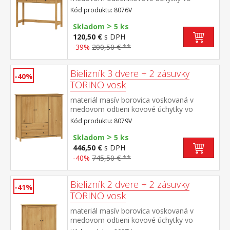
farebnom prevedení černená mosadz dve
Kód produktu: 8076V
zásuvky s kovovými pojazdmi
>
Skladom
5 ks
120,50 €
s DPH
-39%
200,50 € **
Bielizník 3 dvere + 2 zásuvky
-40%
TORINO vosk
materiál masív borovica voskovaná v
medovom odtieni kovové úchytky vo
farebnom prevedení černená mosadz 3
Kód produktu: 8079V
dvierka a 2 zásuvky s kovovými pojazdmi
>
Skladom
5 ks
446,50 €
s DPH
-40%
745,50 € **
Bielizník 2 dvere + 2 zásuvky
-41%
TORINO vosk
materiál masív borovica voskovaná v
medovom odtieni kovové úchytky vo
farebnom prevedení černená mosadz 2