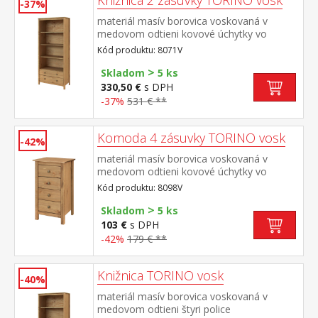
Knižnica 2 zásuvky TORINO vosk
-37%
materiál masív borovica voskovaná v
medovom odtieni kovové úchytky vo
farebnom prevedení černená mosadz tri
Kód produktu: 8071V
police, dve zásuvky s kovovými pojazdmi
>
Skladom
5 ks
330,50 €
s DPH
-37%
531 € **
Komoda 4 zásuvky TORINO vosk
-42%
materiál masív borovica voskovaná v
medovom odtieni kovové úchytky vo
farebnom prevedení černená mosadz 4
Kód produktu: 8098V
zásuvky s kovovými pojazdmi
>
Skladom
5 ks
103 €
s DPH
-42%
179 € **
Knižnica TORINO vosk
-40%
materiál masív borovica voskovaná v
medovom odtieni štyri police