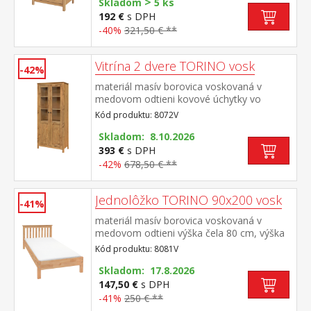
>
Skladom
5 ks
192 €
s DPH
-40%
321,50 € **
Vitrína 2 dvere TORINO vosk
-42%
materiál masív borovica voskovaná v
medovom odtieni kovové úchytky vo
farebnom prevedení černená mosadz dvoje
Kód produktu: 8072V
čiastočne presklené dvere, štyri police
Skladom: 8.10.2026
393 €
s DPH
-42%
678,50 € **
Jednolôžko TORINO 90x200 vosk
-41%
materiál masív borovica voskovaná v
medovom odtieni výška čela 80 cm, výška
sedu 38 cm, cena bez roštu a
Kód produktu: 8081V
matraca minimálna odporúčaná výška
matraca 15 cm odporúčaný rozmer
Skladom: 17.8.2026
matraca 90 × 200 cm a rošt R1 odporúčaná
147,50 €
s DPH
nosnosť do 120 kg
-41%
250 € **