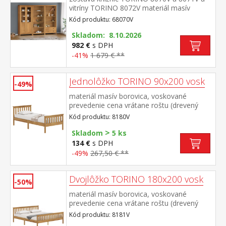
vitríny TORINO 8072V materiál masív
borovica voskovaná v medovom
Kód produktu: 68070V
odtieni kovové úchytky vo farebnom
prevedení černená mosadz knižnica 8070V:
Skladom: 8.10.2026
štyri police knižnica 8071V: tri police, dve
982 €
s DPH
zásuvky s kovovými pojazdmi vitrína 8072V:
-41%
1 679 € **
dvoje čiastočne presklené dvere, štyri
police rozmer knižnice 8070V (š/h/v) 85 × 37
Jednolôžko TORINO 90x200 vosk
× 190 cm rozmer knižnice 8071V (š/h/v) 85
-49%
× 37 × 190 cm rozmer vitríny 8072V (š/h/v)
materiál masív borovica, voskované
85 × 37 × 190 cm
prevedenie cena vrátane roštu (drevený
latkový) bez matraca odporúčaný rozmer
Kód produktu: 8180V
matraca 90 × 200 cm
>
Skladom
5 ks
134 €
s DPH
-49%
267,50 € **
Dvojlôžko TORINO 180x200 vosk
-50%
materiál masív borovica, voskované
prevedenie cena vrátane roštu (drevený
latkový) bez matraca odporúčaný rozmer
Kód produktu: 8181V
matraca 180 × 200 cm alebo 2 kusy 90 ×