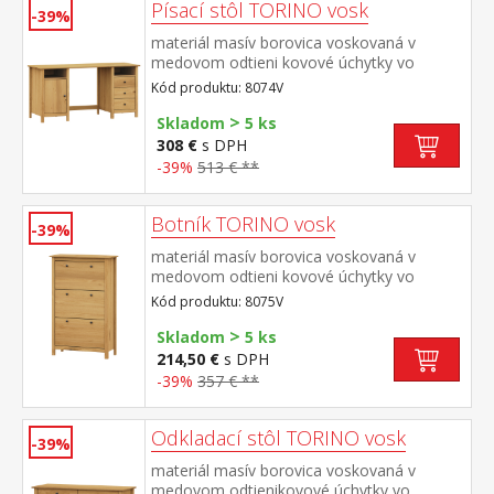
Písací stôl TORINO vosk
-39%
materiál masív borovica voskovaná v
medovom odtieni kovové úchytky vo
farebnom prevedení černená mosadz 2
Kód produktu: 8074V
otvorené police, 1 dvierka a 3 zásuvky s
>
kovovými pojazdmi
Skladom
5 ks
308 €
s DPH
-39%
513 € **
Botník TORINO vosk
-39%
materiál masív borovica voskovaná v
medovom odtieni kovové úchytky vo
farebnom prevedení černená mosadz 3
Kód produktu: 8075V
dvojradové výklopy
>
Skladom
5 ks
214,50 €
s DPH
-39%
357 € **
Odkladací stôl TORINO vosk
-39%
materiál masív borovica voskovaná v
medovom odtienikovové úchytky vo