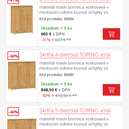
-41%
materiál masív borovica voskovaná v
medovom odtieni kovové úchytky vo
farebnom prevedení černená
Kód produktu: 8089V
mosadz priestor delený v pomere 2:1 širšia
>
časť šatníková tyč a polica, užšia časť 3
Skladom
5 ks
police v spodnej časti 2 zásuvky s kovovými
603 €
s DPH
pojazdmi odporúčaný nadstavec 8189V
-41%
1 027 € **
Skriňa 4-dverová TORINO vosk
-40%
materiál masív borovica voskovaná v
medovom odtieni kovové úchytky vo
farebnom prevedení černená
Kód produktu: 8068V
mosadz priestor delený na polovice v ľavej
>
polovici šatníková tyč a polica na klobúky v
Skladom
5 ks
pravej polovici 3 police v spodnej časti 2
848,50 €
s DPH
zásuvky s kovovými pojazdmi odporúčaný
-40%
1 415,50 € **
nadstavec 8168V
Skriňa 5-dverová TORINO vosk
-40%
materiál masív borovica voskovaná v
medovom odtieni kovové úchytky vo