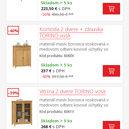
>
200 cm
Skladom
5 ks
223,50 €
s DPH
-50%
450,50 € **
Komoda 2 dvere + zásuvka
-40%
TORINO vosk
materiál masív borovica voskovaná v
medovom odtieni kovové úchytky vo
farebnom prevedení černená mosadz 1
Kód produktu: 8060V
zásuvka s kovovými pojazdmi, 2 plné dvere,
>
1 polica maximálne nosnosti uvedené v
Skladom
5 ks
návode na montáž
237 €
s DPH
-40%
397,50 € **
Vitrína 2 dvere TORINO vosk
-39%
materiál masív borovica voskovaná v
medovom odtieni kovové úchytky vo
farebnom prevedení černená mosadz 2
Kód produktu: 8061V
presklené dvere, 2 police maximálne
>
nosnosti uvedené v návode na montáž
Skladom
5 ks
268 €
s DPH