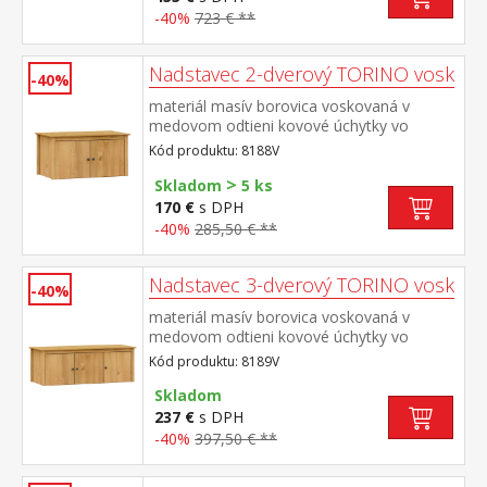
-40%
723 € **
Nadstavec 2-dverový TORINO vosk
-40%
materiál masív borovica voskovaná v
medovom odtieni kovové úchytky vo
farebnom prevedení černená
Kód produktu: 8188V
mosadz nadstavec pre skriňu 8088V
>
Skladom
5 ks
170 €
s DPH
-40%
285,50 € **
Nadstavec 3-dverový TORINO vosk
-40%
materiál masív borovica voskovaná v
medovom odtieni kovové úchytky vo
farebnom prevedení černená
Kód produktu: 8189V
mosadz nadstavec pre skriňu 8089V
Skladom
237 €
s DPH
-40%
397,50 € **