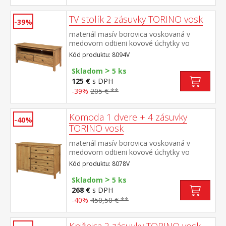
TV stolík 2 zásuvky TORINO vosk
-39%
materiál masív borovica voskovaná v
medovom odtieni kovové úchytky vo
farebnom prevedení černená mosadz 2
Kód produktu: 8094V
zásuvky s kovovými pojazdmi, 1
>
polica maximálne odporúčané zaťaženie
Skladom
5 ks
hornej dosky do 50 kg
125 €
s DPH
-39%
205 € **
Komoda 1 dvere + 4 zásuvky
-40%
TORINO vosk
materiál masív borovica voskovaná v
medovom odtieni kovové úchytky vo
farebnom prevedení černená mosadz 1
Kód produktu: 8078V
dvierka a 4 zásuvky s kovovými pojazdmi
>
Skladom
5 ks
268 €
s DPH
-40%
450,50 € **