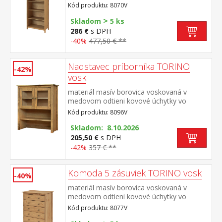
Kód produktu: 8070V
>
Skladom
5 ks
286 €
s DPH
-40%
477,50 € **
Nadstavec príborníka TORINO
-42%
vosk
materiál masív borovica voskovaná v
medovom odtieni kovové úchytky vo
farebnom prevedení černená mosadz 2
Kód produktu: 8096V
presklené dvere, 1 polica nadstavec
príborníka 8095V
Skladom: 8.10.2026
205,50 €
s DPH
-42%
357 € **
Komoda 5 zásuviek TORINO vosk
-40%
materiál masív borovica voskovaná v
medovom odtieni kovové úchytky vo
farebnom prevedení černená mosadz päť
Kód produktu: 8077V
zásuviek s kovovými pojazdmi