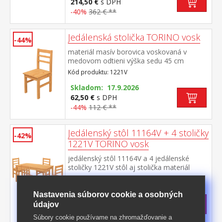
214,50 €
s DPH
-40%
362 € **
Jedálenská stolička TORINO vosk
-44%
materiál masív borovica voskovaná v
medovom odtieni výška sedu 45 cm
Kód produktu: 1221V
Skladom: 17.9.2026
62,50 €
s DPH
-44%
112 € **
Jedálenský stôl 11164V + 4 stoličky
-42%
1221V TORINO vosk
jedálenský stôl 11164V a 4 jedálenské
stoličky 1221V stôl aj stolička materiál
masív borovica voskovaná v medovom
Kód produktu: 4486
odtieni výška sedu stoličky 45 cm rozmer
stola (š/h/v): 150 × 75 × 76 cm rozmer
Skladom: 17.9.2026
Nastavenia súborov cookie a osobných
stoličky (š/h/v): 42 × 46 × 91 cm
446 €
s DPH
údajov
-42%
781,50 € **
Súbory cookie používame na zhromažďovanie a