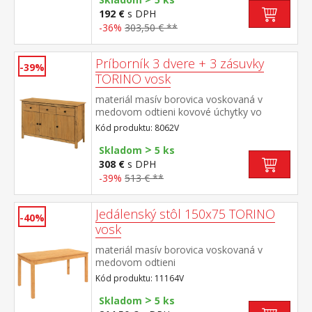
192 €
s DPH
-36%
303,50 € **
Príborník 3 dvere + 3 zásuvky
-39%
TORINO vosk
materiál masív borovica voskovaná v
medovom odtieni kovové úchytky vo
farebnom prevedení černená mosadz 3
Kód produktu: 8062V
dvere, 3 zásuvky s kovovými pojazdmi
>
vhodný doplnok nadstavec TORINO 8063V
Skladom
5 ks
308 €
s DPH
-39%
513 € **
Jedálenský stôl 150x75 TORINO
-40%
vosk
materiál masív borovica voskovaná v
medovom odtieni
Kód produktu: 11164V
>
Skladom
5 ks