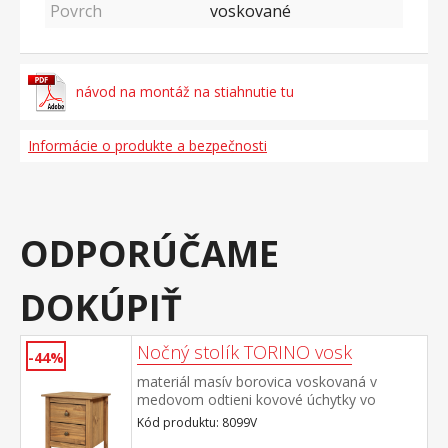
Povrch
voskované
návod na montáž na stiahnutie tu
Informácie o produkte a bezpečnosti
ODPORÚČAME
DOKÚPIŤ
Nočný stolík TORINO vosk
-44%
materiál masív borovica voskovaná v
medovom odtieni kovové úchytky vo
farebnom prevedení černená mosadz 2
Kód produktu: 8099V
zásuvky s kovovými pojazdmi