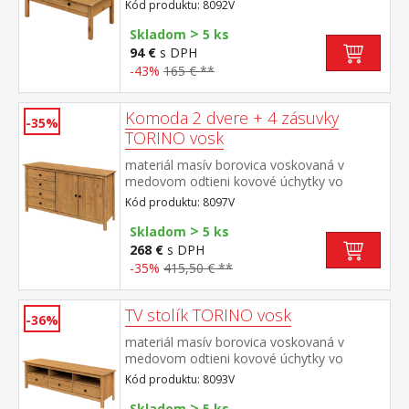
farebnom prevedení černena
Kód produktu: 8092V
mosadz široká zásuvka s kovovými
>
pojazdmi
Skladom
5 ks
94 €
s DPH
-43%
165 € **
Komoda 2 dvere + 4 zásuvky
-35%
TORINO vosk
materiál masív borovica voskovaná v
medovom odtieni kovové úchytky vo
farebnom prevedení černena mosadz 4
Kód produktu: 8097V
zásuvky s kovovými pojazdmi, 2 plné dvere,
>
1 polica
Skladom
5 ks
268 €
s DPH
-35%
415,50 € **
TV stolík TORINO vosk
-36%
materiál masív borovica voskovaná v
medovom odtieni kovové úchytky vo
farebnom prevedení černena mosadz 3
Kód produktu: 8093V
zásuvky s kovovými pojazdmi
>
Skladom
5 ks