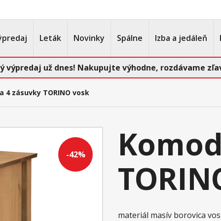
ýpredaj
Leták
Novinky
Spálne
Izba a jedáleň
ý výpredaj už dnes! Nakupujte výhodne, rozdávame zľav
 4 zásuvky TORINO vosk
Komod
-42%
TORIN
materiál masív borovica v