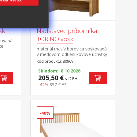
voliť všetko
sk
Nadstavec príborníka
TORINO vosk
kovaná
ce
materiál masív borovica voskovaná
v medovom odtieni kovové úchytky
vo farebnom prevedení černená
Kód produktu: 8096V
mosadz 2 presklené dvere, 1
polica nadstavec príborníka 8095V
Skladom: 8.10.2026
205,50 €
s DPH
-42%
357 € **
-40%