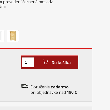
om prevedení černená mosadz
dmi
Do košíka
Doručenie
zadarmo
pri objednávke nad
190 €