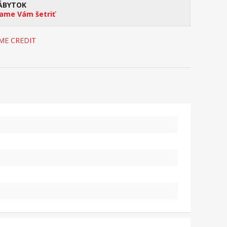
ÁBYTOK
me Vám šetriť
OME CREDIT