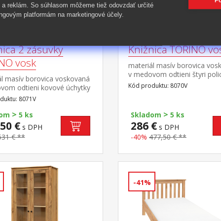
Po
 a reklám. So súhlasom môžeme tiež odovzdať určité
ngovým platformám na marketingové účely.
nica 2 zásuvky
Knižnica TORINO vo
NO vosk
materiál masív borovica vos
v medovom odtieni štyri poli
ál masív borovica voskovaná
Kód produktu: 8070V
vom odtieni kovové úchytky
ebnom prevedení černená
duktu: 8071V
tri police, dve zásuvky s
>
>
mi pojazdmi
dom
5 ks
Skladom
5 ks
50 €
286 €
s DPH
s DPH
531 € **
-40%
477,50 € **
-41%