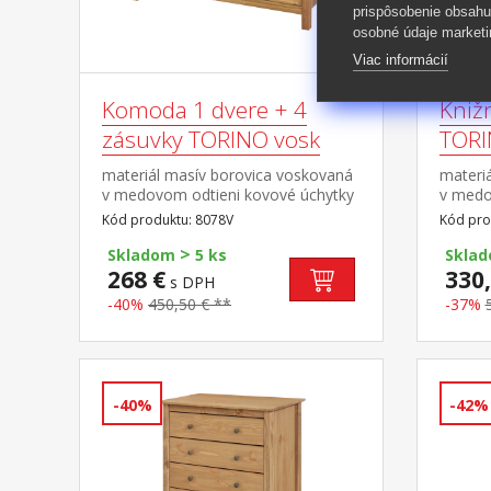
prispôsobenie obsahu
osobné údaje marketi
Viac informácií
Komoda 1 dvere + 4
Kniž
zásuvky TORINO vosk
TORI
materiál masív borovica voskovaná
materi
v medovom odtieni kovové úchytky
v medo
vo farebnom prevedení černená
vo far
Kód produktu: 8078V
Kód pro
mosadz 1 dvierka a 4 zásuvky s
mosadz 
>
kovovými pojazdmi
kovový
Skladom
5 ks
Skla
268 €
330,
s DPH
-40%
450,50 € **
-37%
-40%
-42%