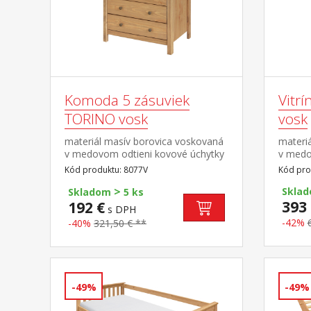
Komoda 5 zásuviek
Vitr
TORINO vosk
vosk
materiál masív borovica voskovaná
materi
v medovom odtieni kovové úchytky
v medo
vo farebnom prevedení černená
vo far
Kód produktu: 8077V
Kód pro
mosadz päť zásuviek s kovovými
mosadz
>
pojazdmi
dvere, 
Sklad
Skladom
5 ks
393 
192 €
s DPH
-42%
-40%
321,50 € **
-49%
-49%