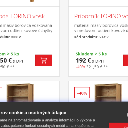
da TORINO vosk
Príborník TORINO v
ál masív borovica voskovaná
materiál masív borovica vos
vom odtieni kovové úchytky
v medovom odtieni kovové ú
ebnom prevedení černená
vo farebnom prevedení čern
duktu: 8091V
Kód produktu: 8095V
 2 menšie a 3 väčšie
mosadz 2 zásuvky s kovový
y s kovovými pojazdmi
pojazdmi, 2 plné dvere, 1
polica vhodný doplnok nadst
>
>
dom
5 ks
Skladom
5 ks
8096V
50 €
192 €
s DPH
s DPH
250 € **
-40%
321,50 € **
-40%
rov cookie a osobných údajov
ame na zhromažďovanie a analýzu informácií o výkone a
 zabezpečenie funkcií sociálnych médií a na zlepšenie a