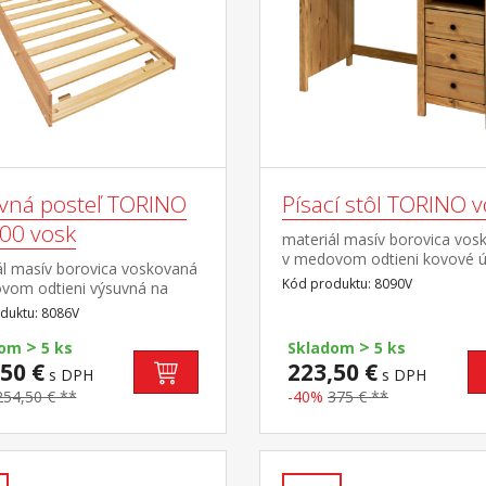
vná posteľ TORINO
Písací stôl TORINO 
00 vosk
materiál masív borovica vos
v medovom odtieni kovové ú
ál masív borovica voskovaná
vo farebnom prevedení čern
Kód produktu: 8090V
vom odtieni výsuvná na
mosadz 3 zásuvky s kovový
ach, cena bez
duktu: 8086V
pojazdmi, 1 polica
a maximálna odporúčaná
>
>
matraca 14 cm odporúčaný
dom
5 ks
Skladom
5 ks
 matraca 90 × 200
50 €
223,50 €
s DPH
s DPH
dná ako výsuvná prístelka k
254,50 € **
-40%
375 € **
ke TORINO 8085V