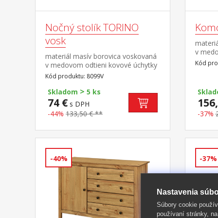
Nočný stolík TORINO
Komo
vosk
materi
v medo
materiál masív borovica voskovaná
vo far
Kód pro
v medovom odtieni kovové úchytky
mosadz
vo farebnom prevedení černená
Kód produktu: 8099V
zásuvk
mosadz 2 zásuvky s kovovými
>
pojazdmi
Skladom
5 ks
Skla
74 €
156,
s DPH
-44%
133,50 € **
-37%
-40%
-37%
Nastavenia súbo
Súbory cookie použív
používaní stránky, na