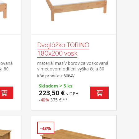
Dvojlôžko TORINO
180x200 vosk
kovaná
materiál masív borovica voskovaná
la 80
v medovom odtieni výška čela 80
 bez
cm, výška sedu 38 cm, cena bez
Kód produktu: 8084V
roštu a matraca minimálna
>
15
odporúčaná výška matraca 15
Skladom
5 ks
aca 90
cm odporúčaný rozmer matraca
223,50 €
s DPH
aná
180 × 200 cm alebo 2 kusy 90 × 200
-40%
375 € **
cm a rošt R4 alebo 2 kusy
R1 odporúčaná nosnosť do 120 kg
na každej polovici postele
-43%