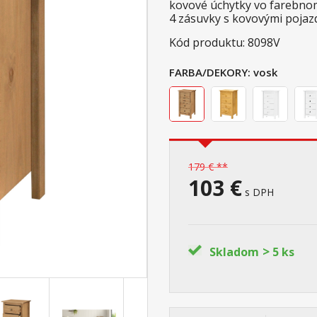
kovové úchytky vo farebn
4 zásuvky s kovovými pojaz
Kód produktu: 8098V
FARBA/DEKORY:
vosk
179 € **
103 €
s DPH
>
Skladom
5 ks