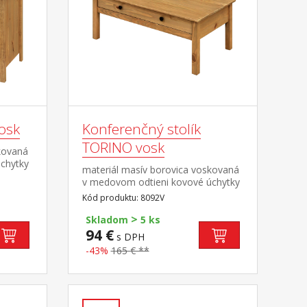
vosk
Konferenčný stolík
TORINO vosk
kovaná
chytky
materiál masív borovica voskovaná
ená
v medovom odtieni kovové úchytky
mi
vo farebnom prevedení černena
Kód produktu: 8092V
mosadz široká zásuvka s kovovými
>
pojazdmi
Skladom
5 ks
94 €
s DPH
-43%
165 € **