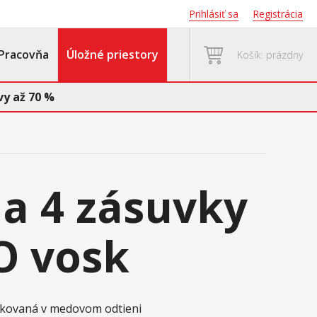
Prihlásiť sa
Registrácia
Pracovňa
Úložné priestory
Košík: prázdny
y až 70 %
a 4 zásuvky
O vosk
oskovaná v medovom odtieni