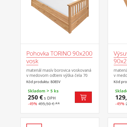
Pohovka TORINO 90x200
Výsu
vosk
90x2
materiál masív borovica voskovaná
materi
v medovom odtieni výška čela 70
v medo
cm, výška sedu 42 cm, cena bez
koliesk
Kód produktu: 8085V
Kód pro
roštu a matraca minimálna
matrac
>
odporúčaná výška matraca 15
výška 
Skladom
5 ks
Skla
cm odporúčaný rozmer matraca 90
rozmer
250 €
129,
s DPH
× 200 cm a rošt R1 k pohovke
cm vho
-49%
495,50 € **
-49%
možno dokúpiť výsuvnú prístelku
pohov
TORINO 8086V alebo 8086VK