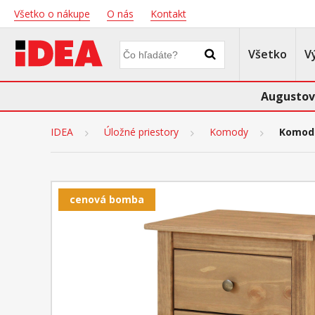
Všetko o nákupe
O nás
Kontakt
Všetko
V
Augustov
IDEA
Úložné priestory
Komody
Komoda
cenová bomba