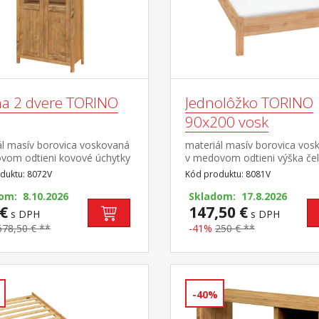
ína 2 dvere TORINO
Jednolôžko TORINO
90x200 vosk
ál masív borovica voskovaná
materiál masív borovica vos
vom odtieni kovové úchytky
v medovom odtieni výška če
ebnom prevedení černená
cm, výška sedu 38 cm, cena
duktu: 8072V
Kód produktu: 8081V
 dvoje čiastočne presklené
roštu a matraca minimálna
štyri police
om: 8.10.2026
odporúčaná výška matraca 
Skladom: 17.8.2026
€
cm odporúčaný rozmer matr
147,50 €
s DPH
s DPH
× 200 cm a rošt R1 odporúč
678,50 € **
-41%
250 € **
nosnosť do 120 kg
-40%