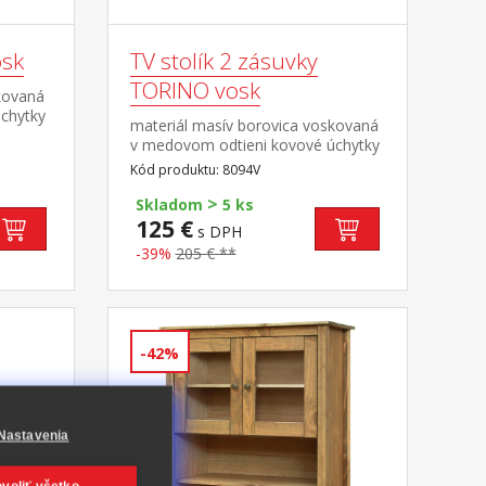
osk
TV stolík 2 zásuvky
TORINO vosk
kovaná
chytky
materiál masív borovica voskovaná
ená
v medovom odtieni kovové úchytky
mi
vo farebnom prevedení černená
Kód produktu: 8094V
mosadz 2 zásuvky s kovovými
avec
>
pojazdmi, 1 polica maximálne
Skladom
5 ks
odporúčané zaťaženie hornej dosky
125 €
s DPH
do 50 kg
-39%
205 € **
-42%
Nastavenia