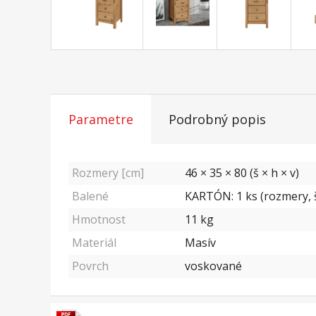
Parametre
Podrobný popis
Rozmery [cm]
46 × 35 × 80 (š × h × v)
Balené
KARTÓN: 1 ks (rozmery, š
Hmotnost
11
kg
Materiál
Masív
Povrch
voskované