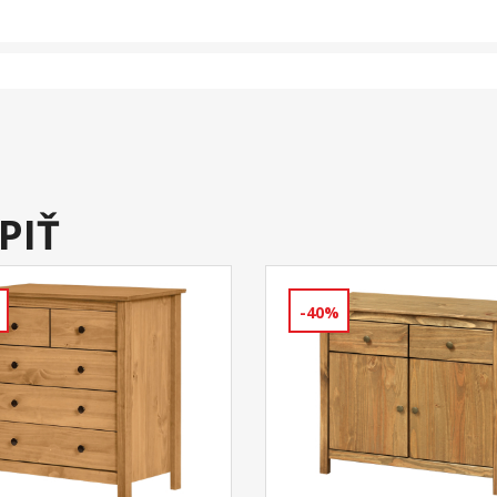
PIŤ
-40%