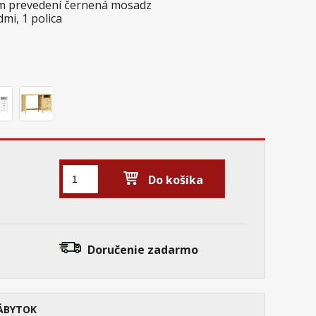
om prevedení černená mosadz
mi, 1 polica
Do košíka
Doručenie
zadarmo
ÁBYTOK