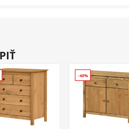
PIŤ
-40%