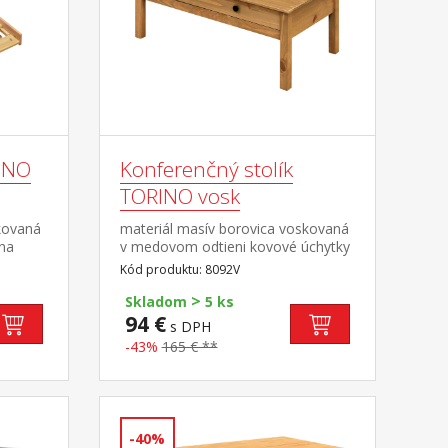
INO
Konferenčný stolík
TORINO vosk
kovaná
materiál masív borovica voskovaná
na
v medovom odtieni kovové úchytky
vo farebnom prevedení černena
Kód produktu: 8092V
čaná
mosadz široká zásuvka s kovovými
>
účaný
pojazdmi
Skladom
5 ks
94 €
s DPH
elka k
-43%
165 € **
-40%