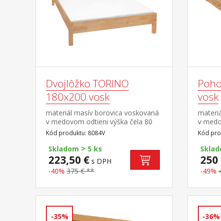
Dvojlôžko TORINO
Poho
180x200 vosk
vosk
materiál masív borovica voskovaná
materi
v medovom odtieni výška čela 80
v medo
cm, výška sedu 38 cm, cena bez
cm, vý
Kód produktu: 8084V
Kód pro
roštu a matraca minimálna
roštu 
>
odporúčaná výška matraca 15
odporú
Skladom
5 ks
Skla
cm odporúčaný rozmer matraca
cm odp
223,50 €
250 
s DPH
180 × 200 cm alebo 2 kusy 90 × 200
× 200 
-40%
375 € **
-49%
cm a rošt R4 alebo 2 kusy
možno 
R1 odporúčaná nosnosť do 120 kg
TORINO
na každej polovici postele
-35%
-36%