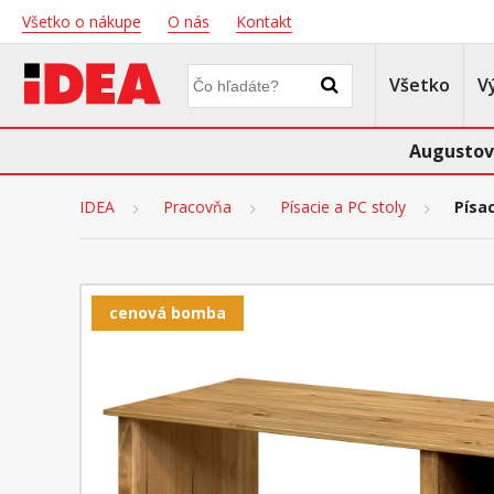
Všetko o nákupe
O nás
Kontakt
Všetko
V
Augustov
IDEA
Pracovňa
Písacie a PC stoly
Písa
cenová bomba