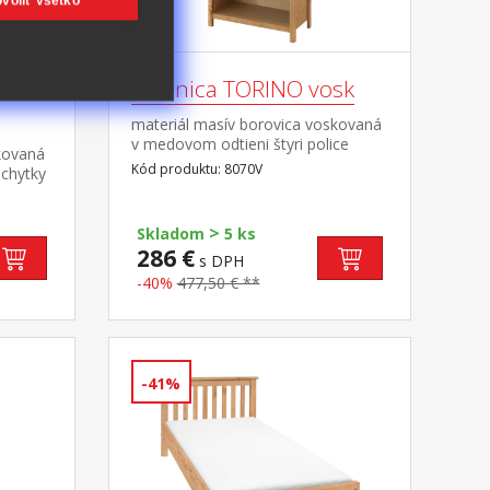
voliť všetko
Knižnica TORINO vosk
materiál masív borovica voskovaná
v medovom odtieni štyri police
kovaná
Kód produktu: 8070V
chytky
ená
mi
>
Skladom
5 ks
286 €
s DPH
-40%
477,50 € **
-41%