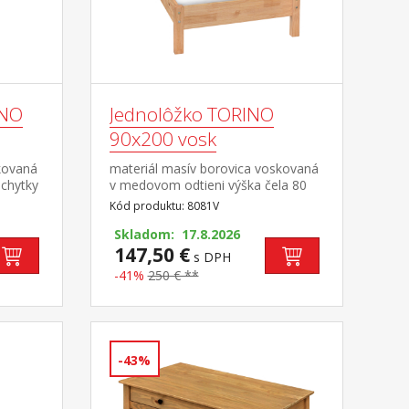
INO
Jednolôžko TORINO
90x200 vosk
kovaná
materiál masív borovica voskovaná
chytky
v medovom odtieni výška čela 80
ená
cm, výška sedu 38 cm, cena bez
Kód produktu: 8081V
sklené
roštu a matraca minimálna
odporúčaná výška matraca 15
Skladom: 17.8.2026
cm odporúčaný rozmer matraca 90
147,50 €
s DPH
× 200 cm a rošt R1 odporúčaná
-41%
250 € **
nosnosť do 120 kg
-43%