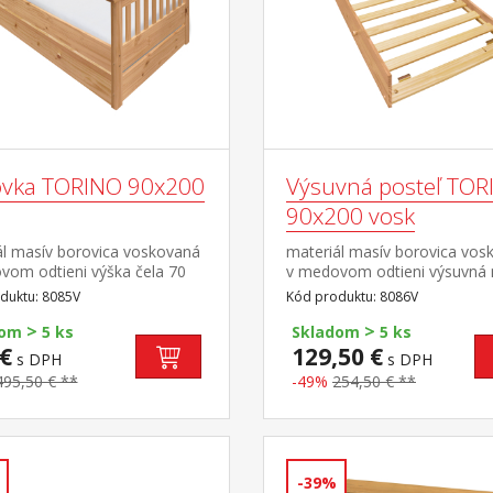
vka TORINO 90x200
Výsuvná posteľ TOR
90x200 vosk
ál masív borovica voskovaná
materiál masív borovica vos
vom odtieni výška čela 70
v medovom odtieni výsuvná 
ška sedu 42 cm, cena bez
kolieskach, cena bez
duktu: 8085V
Kód produktu: 8086V
a matraca minimálna
matraca maximálna odporú
>
>
čaná výška matraca 15
výška matraca 14 cm odpor
dom
5 ks
Skladom
5 ks
orúčaný rozmer matraca 90
rozmer matraca 90 × 200
€
129,50 €
s DPH
s DPH
cm a rošt R1 k pohovke
cm vhodná ako výsuvná príst
495,50 € **
-49%
254,50 € **
dokúpiť výsuvnú prístelku
pohovke TORINO 8085V
 8086V alebo 8086VK
-39%