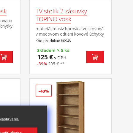
osk
TV stolík 2 zásuvky
TORINO vosk
kovaná
chytky
materiál masív borovica voskovaná
ená
v medovom odtieni kovové úchytky
mi
vo farebnom prevedení černená
Kód produktu: 8094V
mosadz 2 zásuvky s kovovými
avec
>
pojazdmi, 1 polica maximálne
Skladom
5 ks
odporúčané zaťaženie hornej dosky
125 €
s DPH
do 50 kg
-39%
205 € **
-40%
Nastavenia