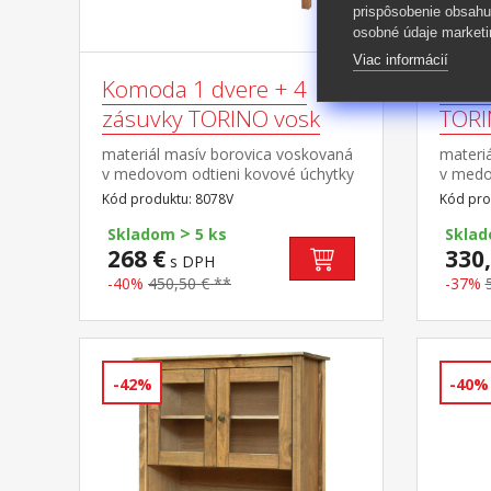
prispôsobenie obsahu
osobné údaje marketi
Viac informácií
Komoda 1 dvere + 4
Kniž
zásuvky TORINO vosk
TORI
materiál masív borovica voskovaná
materi
v medovom odtieni kovové úchytky
v medo
vo farebnom prevedení černená
vo far
Kód produktu: 8078V
Kód pro
mosadz 1 dvierka a 4 zásuvky s
mosadz 
>
kovovými pojazdmi
kovový
Skladom
5 ks
Skla
268 €
330,
s DPH
-40%
450,50 € **
-37%
-42%
-40%