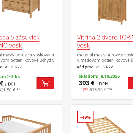
da 5 zásuviek
Vitrína 2 dvere TOR
NO vosk
vosk
ál masív borovica voskovaná
materiál masív borovica vos
vom odtieni kovové úchytky
v medovom odtieni kovové ú
ebnom prevedení černená
vo farebnom prevedení čern
duktu: 8077V
Kód produktu: 8072V
 päť zásuviek s kovovými
mosadz dvoje čiastočne pre
>
mi
dvere, štyri police
Skladom: 8.10.2026
dom
5 ks
393 €
€
s DPH
s DPH
-42%
678,50 € **
321,50 € **
-49%