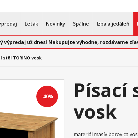
ýpredaj
Leták
Novinky
Spálne
Izba a jedáleň
ý výpredaj už dnes! Nakupujte výhodne, rozdávame zľav
cí stôl TORINO vosk
Písací
-40%
vosk
materiál masív borovica v