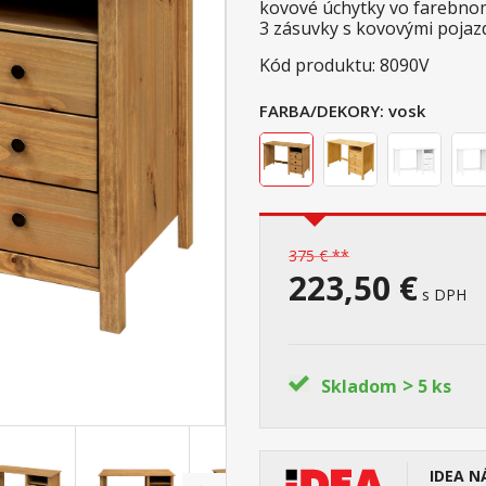
kovové úchytky vo farebn
3 zásuvky s kovovými pojazd
Kód produktu: 8090V
FARBA/DEKORY:
vosk
375 € **
223,50 €
s DPH
>
Skladom
5 ks
IDEA N