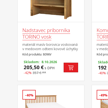
Nadstavec príborníka
Komo
TORINO vosk
TORI
materiál masív borovica voskovaná
materi
v medovom odtieni kovové úchytky
v medo
vo farebnom prevedení černená
vo far
Kód produktu: 8096V
Kód pro
mosadz 2 presklené dvere, 1
mosadz
polica nadstavec príborníka 8095V
Skladom: 8.10.2026
pojazd
Skla
205,50 €
192 
s DPH
-42%
357 € **
-40%
-40%
-49%