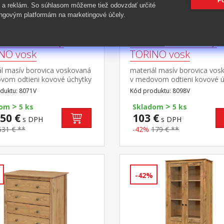
Po
 a reklám. So súhlasom môžeme tiež odovzdať určité
ngovým platformám na marketingové účely.
nica 2 zásuvky
Komoda 4 zásuvky
NO vosk
TORINO vosk
ál masív borovica voskovaná
materiál masív borovica vos
vom odtieni kovové úchytky
v medovom odtieni kovové ú
ebnom prevedení černená
vo farebnom prevedení čern
duktu: 8071V
Kód produktu: 8098V
tri police, dve zásuvky s
mosadz 4 zásuvky s kovový
>
>
mi pojazdmi
pojazdmi
dom
5 ks
Skladom
5 ks
50 €
103 €
s DPH
s DPH
531 € **
-42%
179 € **
-42%