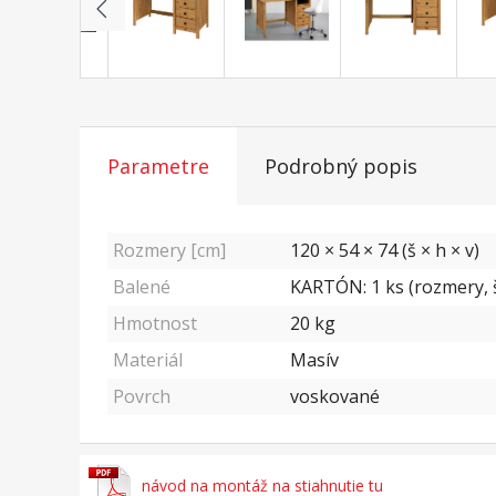
Parametre
Podrobný popis
Rozmery [cm]
120 × 54 × 74 (š × h × v)
Balené
KARTÓN: 1 ks (rozmery, š
Hmotnost
20
kg
Materiál
Masív
Povrch
voskované
návod na montáž na stiahnutie tu