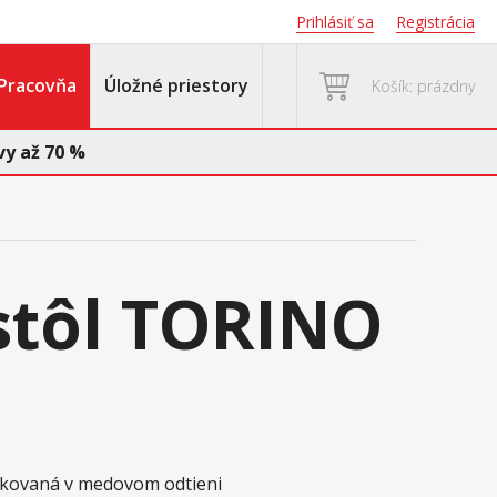
Prihlásiť sa
Registrácia
Pracovňa
Úložné priestory
Košík: prázdny
y až 70 %
 stôl TORINO
oskovaná v medovom odtieni