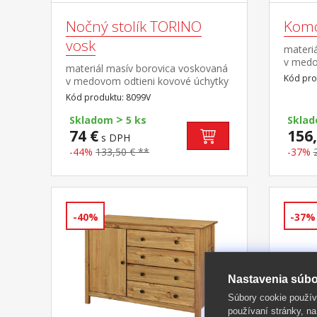
Nočný stolík TORINO
Komo
vosk
materi
v medo
materiál masív borovica voskovaná
vo far
Kód pro
v medovom odtieni kovové úchytky
mosadz
vo farebnom prevedení černená
Kód produktu: 8099V
zásuvk
mosadz 2 zásuvky s kovovými
>
pojazdmi
Skladom
5 ks
Skla
74 €
156,
s DPH
-44%
133,50 € **
-37%
-40%
-37%
Nastavenia súbo
Súbory cookie použív
používaní stránky, na