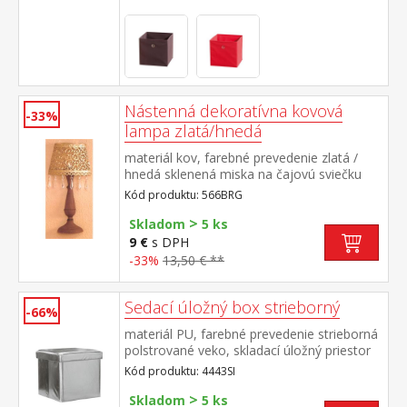
Nástenná dekoratívna kovová
-33%
lampa zlatá/hnedá
materiál kov, farebné prevedenie zlatá /
hnedá sklenená miska na čajovú sviečku
odporúčame použitie elektrickej LED
Kód produktu: 566BRG
čajovej sviečky sviečka nie je súčasťou
>
dodávky
Skladom
5 ks
9 €
s DPH
-33%
13,50 € **
Sedací úložný box strieborný
-66%
materiál PU, farebné prevedenie strieborná
polstrované veko, skladací úložný priestor
(š/h/v) cca 36 × 36 × 34 cm
Kód produktu: 4443SI
>
Skladom
5 ks