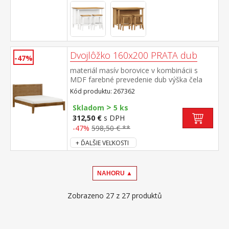
Dvojlôžko 160x200 PRATA dub
-47%
materiál masív borovice v kombinácii s
MDF farebné prevedenie dub výška čela
110 cm, cena bez roštu a
Kód produktu: 267362
matraca odporúčaný rozmer matraca 160 ×
>
200 cm alebo 2 kusy 80 × 200 cm a rošt R2
Skladom
5 ks
312,50 €
s DPH
-47%
598,50 € **
+ ĎALŠIE VEĽKOSTI
NAHORU ▲
Zobrazeno 27 z 27 produktů