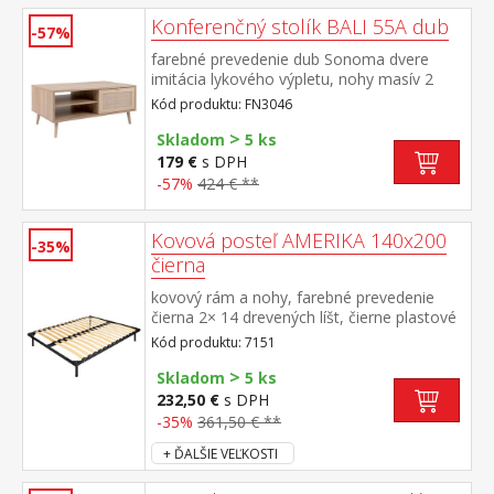
Konferenčný stolík BALI 55A dub
-57%
farebné prevedenie dub Sonoma dvere
imitácia lykového výpletu, nohy masív 2
otvorené police, 1 malé dvierka
Kód produktu: FN3046
>
Skladom
5 ks
179 €
s DPH
-57%
424 € **
Kovová posteľ AMERIKA 140x200
-35%
čierna
kovový rám a nohy, farebné prevedenie
čierna 2× 14 drevených líšt, čierne plastové
spojky odporúčaný rozmer matraca 140 ×
Kód produktu: 7151
200 cm
>
Skladom
5 ks
232,50 €
s DPH
-35%
361,50 € **
+ ĎALŠIE VEĽKOSTI