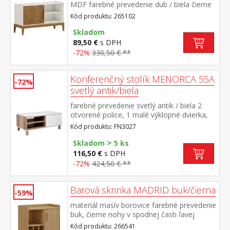
MDF farebné prevedenie dub / biela čierne
kovové úchytky 1 dvierka, 1 polica
Kód produktu: 265102
Skladom
89,50 €
s DPH
-72%
330,50 € **
Konferenčný stolík MENORCA 55A
-72%
svetlý antik/biela
farebné prevedenie svetlý antik / biela 2
otvorené police, 1 malé výklopné dvierka,
kovové úchytky
Kód produktu: FN3027
>
Skladom
5 ks
116,50 €
s DPH
-72%
424,50 € **
Barová skrinka MADRID buk/čierna
-59%
materiál masív borovice farebné prevedenie
buk, čierne nohy v spodnej časti ľavej
strany priestor na uloženie vína pravá časť 1
Kód produktu: 266541