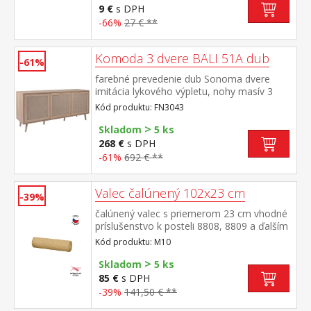
9 €
s DPH
-66%
27 € **
Komoda 3 dvere BALI 51A dub
-61%
farebné prevedenie dub Sonoma dvere
imitácia lykového výpletu, nohy masív 3
dvierka, 3 variabilné police
Kód produktu: FN3043
>
Skladom
5 ks
268 €
s DPH
-61%
692 € **
Valec čalúnený 102x23 cm
-39%
čalúnený valec s priemerom 23 cm vhodné
príslušenstvo k posteli 8808, 8809 a ďalším
Kód produktu: M10
>
Skladom
5 ks
85 €
s DPH
-39%
141,50 € **