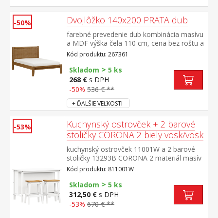
Dvojlôžko 140x200 PRATA dub
-50%
farebné prevedenie dub kombinácia masívu
a MDF výška čela 110 cm, cena bez roštu a
matraca odporúčaný rozmer matraca 140
Kód produktu: 267361
× 200 cm a rošt R3
>
Skladom
5 ks
268 €
s DPH
-50%
536 € **
+ ĎALŠIE VEĽKOSTI
Kuchynský ostrovček + 2 barové
-53%
stoličky CORONA 2 biely vosk/vosk
kuchynský ostrovček 11001W a 2 barové
stoličky 13293B CORONA 2 materiál masív
borovica voskovaná v bielom a medovom
Kód produktu: 811001W
odtieni rozmer ostrovčeka (š/h/v) 126 × 77
>
× 91 cm, 1 polica rozmer barovej stoličky
Skladom
5 ks
(š/h/v) 44 × 30 × 63 cm súčasť zostavy
312,50 €
s DPH
Corona 2
-53%
670 € **