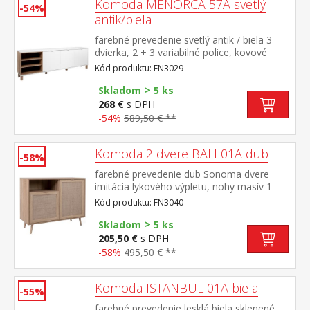
Komoda MENORCA 57A svetlý
-54%
antik/biela
farebné prevedenie svetlý antik / biela 3
dvierka, 2 + 3 variabilné police, kovové
úchytky
Kód produktu: FN3029
>
Skladom
5 ks
268 €
s DPH
-54%
589,50 € **
Komoda 2 dvere BALI 01A dub
-58%
farebné prevedenie dub Sonoma dvere
imitácia lykového výpletu, nohy masív 1
otvorená polica, malé a veľké dvierka v
Kód produktu: FN3040
pravej časti 1 variabilná polica
>
Skladom
5 ks
205,50 €
s DPH
-58%
495,50 € **
Komoda ISTANBUL 01A biela
-55%
farebné prevedenie lesklá biela sklenené