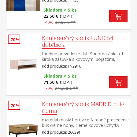
Kód produktu: TT135
stálofarebné, jemné, priedušné, príjemné
>
na dotyk, pre celoročné použitie prateľné
Skladom
5 ks
do 40 °C, odporúčané prať naruby a
22,50 €
s DPH
zapnuté, v prostriedkoch na farebnú
-40%
37,50 € **
bielizeň
Konferenčný stolík LUND 54
-70%
dub/biela
farebné prevedenie dub Sonoma / biela 1
široká zásuvka s kovovými pojazdmi, 1
polica maximálne odporúčané zaťaženie
Kód produktu: FN2916
stolíka je 10 kg maximálne odporúčané
>
zaťaženie zásuvky je 3 kg
Skladom
5 ks
71,50 €
s DPH
-70%
245,50 € **
Konferenčný stolík MADRID buk/
-70%
čierna
materiál masív borovice farebné prevedenie
buk čierne nohy, čierne kovové úchytky 1
otvorená polica, 1 obojstranná zásuvka
Kód produktu: 266391