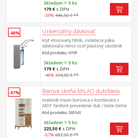
>
Skladom
5 ks
179 €
s DPH
-59%
446,50 € **
Univerzálny dávkovač
-46%
kryt eloxovaný hliník, ovládacia páka
dávkovača nerez oceľ plastový zásobník
1000 ml na tekuté dezinfekčné, umývacie
Kód produktu: HYSP
alebo ošetrujúce prostriedky
>
sterilizovateľný, pre montáž na stenu alebo
Skladom
5 ks
na stojan HYST
179 €
s DPH
-46%
334,50 € **
Barová skriňa MILAO dub/biela
-67%
materiál masív borovica v kombinácii s
MDF farebné prevedenie dub / biela čierne
kovové úchytky 1 dvierka, 2 zásuvky s
Kód produktu: 265541
kovovými pojazdmi 2 police na uloženie
>
vína 2 kovové držiaky na uchytenie pohárov
Skladom
5 ks
na víno 1 presklená zásuvka, 2 police
223,50 €
s DPH
-67%
687,50 € **