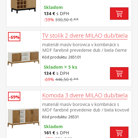
dvierka, 1 policačierne kovové úchytky
Skladom
134 €
s DPH
-59%
330,50 € **
TV stolík 2 dvere MILAO dub/biela
-69%
materiál masív borovica v kombinácii s
MDF farebné prevedenie dub / biela čierne
kovové úchytky 2 dvierka, 1 polica
Kód produktu: 265101
>
Skladom
5 ks
134 €
s DPH
-69%
446,50 € **
Komoda 3 dvere MILAO dub/biela
-69%
materiál masív borovica v kombinácii s
MDF farebné prevedenie dub / biela kovové
čierne úchytky 3 dvierka, 2 police
Kód produktu: 26531
Skladom
161 €
s DPH