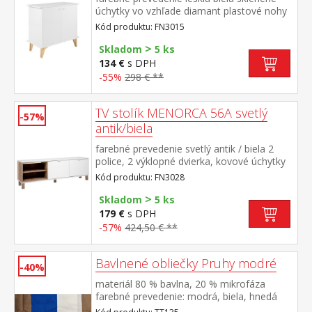
úchytky vo vzhľade diamant plastové nohy
v zlatej farbe, výška nohy 19 cm 2 dvierka,
Kód produktu: FN3015
vnútorný priestor delený na 4 časti
>
maximálne odporúčané zaťaženie 30 kg
Skladom
5 ks
134 €
s DPH
-55%
298 € **
TV stolík MENORCA 56A svetlý
-57%
antik/biela
farebné prevedenie svetlý antik / biela 2
police, 2 výklopné dvierka, kovové úchytky
Kód produktu: FN3028
>
Skladom
5 ks
179 €
s DPH
-57%
424,50 € **
Bavlnené obliečky Pruhy modré
-40%
materiál 80 % bavlna, 20 % mikrofáza
farebné prevedenie: modrá, biela, hnedá
rozmery: 140 × 200 cm + 70 × 90 cm