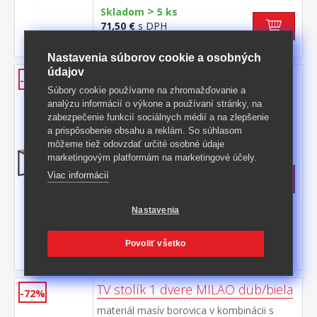
>
Skladom
5 ks
71,50 €
s DPH
-70%
245,50 € **
Nastavenia súborov cookie a osobných
údajov
Konferenčný stolík BARBOSSA 2
-60%
dub
Súbory cookie používame na zhromažďovanie a
analýzu informácií o výkone a používaní stránky, na
horná doska farebné prevedenie dub
zabezpečenie funkcií sociálnych médií a na zlepšenie
Wotan kovová konštrukcia, farebné
a prispôsobenie obsahu a reklám. So súhlasom
prevedenie čierna, štvorcové profily 2 × 2
Kód produktu: IN5002639D
môžeme tiež odovzdať určité osobné údaje
cm
marketingovým platformám na marketingové účely.
>
Skladom
5 ks
Viac informácií
85 €
s DPH
-60%
214 € **
Nastavenia
Povoliť všetko
TV stolík 1 dvere MILAO dub/biela
-72%
materiál masív borovica v kombinácii s