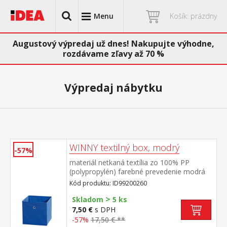
Menu
Košík: prázdny
Augustový výpredaj už dnes! Nakupujte výhodne,
rozdávame zľavy až 70 %
Výpredaj nábytku
WINNY textilný box, modrý
-57%
materiál netkaná textília zo 100% PP
(polypropylén) farebné prevedenie modrá
Kód produktu: ID99200260
>
Skladom
5 ks
7,50 €
s DPH
-57%
17,50 € **