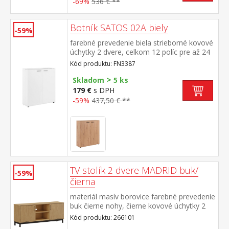
-69%
536 € **
Botník SATOS 02A biely
-59%
farebné prevedenie biela strieborné kovové
úchytky 2 dvere, celkom 12 políc pre až 24
párov topánok
Kód produktu: FN3387
>
Skladom
5 ks
179 €
s DPH
-59%
437,50 € **
TV stolík 2 dvere MADRID buk/
-59%
čierna
materiál masív borovice farebné prevedenie
buk čierne nohy, čierne kovové úchytky 2
police, 2 malé dvierka
Kód produktu: 266101