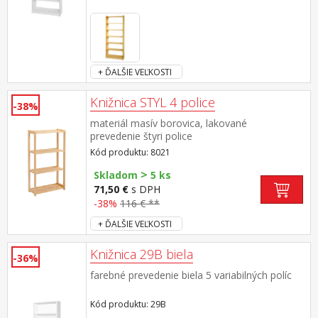
+ ĎALŠIE VEĽKOSTI
Knižnica STYL 4 police
-38%
materiál masív borovica, lakované
prevedenie štyri police
Kód produktu: 8021
>
Skladom
5 ks
71,50 €
s DPH
-38%
116 € **
+ ĎALŠIE VEĽKOSTI
Knižnica 29B biela
-36%
farebné prevedenie biela 5 variabilných políc
Kód produktu: 29B