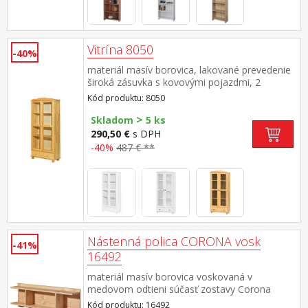
Vitrína 8050
-40%
materiál masív borovica, lakované prevedenie
široká zásuvka s kovovými pojazdmi, 2
presklené dvere 2 variabilné a 1 pevná polica
Kód produktu: 8050
>
Skladom
5 ks
290,50 €
s DPH
-40%
487 € **
Nástenná polica CORONA vosk
-41%
16492
materiál masív borovica voskovaná v
medovom odtieni súčasť zostavy Corona
Kód produktu: 16492