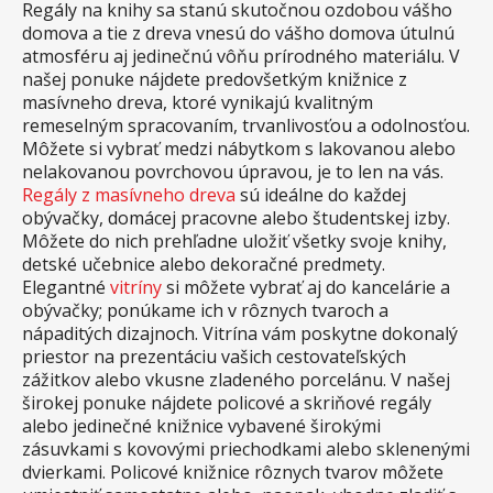
Regály na knihy sa stanú skutočnou ozdobou vášho
domova a tie z dreva vnesú do vášho domova útulnú
atmosféru aj jedinečnú vôňu prírodného materiálu. V
našej ponuke nájdete predovšetkým knižnice z
masívneho dreva, ktoré vynikajú kvalitným
remeselným spracovaním, trvanlivosťou a odolnosťou.
Môžete si vybrať medzi nábytkom s lakovanou alebo
nelakovanou povrchovou úpravou, je to len na vás.
Regály z masívneho dreva
sú ideálne do každej
obývačky, domácej pracovne alebo študentskej izby.
Môžete do nich prehľadne uložiť všetky svoje knihy,
detské učebnice alebo dekoračné predmety.
Elegantné
vitríny
si môžete vybrať aj do kancelárie a
obývačky; ponúkame ich v rôznych tvaroch a
nápaditých dizajnoch. Vitrína vám poskytne dokonalý
priestor na prezentáciu vašich cestovateľských
zážitkov alebo vkusne zladeného porcelánu. V našej
širokej ponuke nájdete policové a skriňové regály
alebo jedinečné knižnice vybavené širokými
zásuvkami s kovovými priechodkami alebo sklenenými
dvierkami. Policové knižnice rôznych tvarov môžete