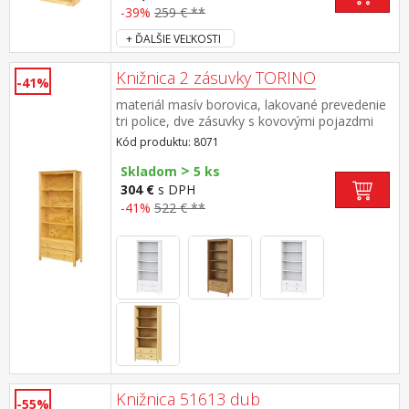
-39%
259 € **
+ ĎALŠIE VEĽKOSTI
Knižnica 2 zásuvky TORINO
-41%
materiál masív borovica, lakované prevedenie
tri police, dve zásuvky s kovovými pojazdmi
Kód produktu: 8071
>
Skladom
5 ks
304 €
s DPH
-41%
522 € **
Knižnica 51613 dub
-55%