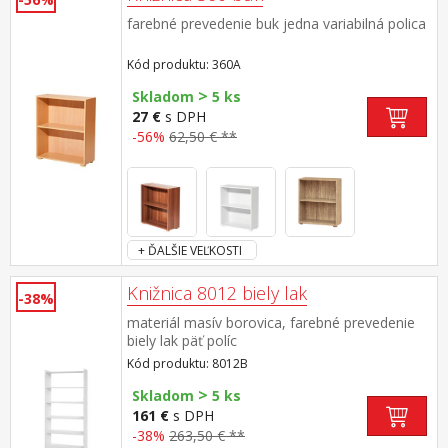
farebné prevedenie buk jedna variabilná polica
Kód produktu: 360A
>
Skladom
5 ks
27 €
s DPH
-56%
62,50 € **
+ ĎALŠIE VEĽKOSTI
Knižnica 8012 biely lak
-38%
materiál masív borovica, farebné prevedenie
biely lak päť políc
Kód produktu: 8012B
>
Skladom
5 ks
161 €
s DPH
-38%
263,50 € **