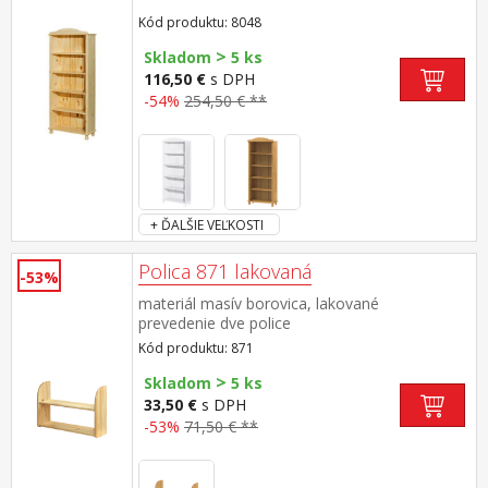
Kód produktu: 8048
>
Skladom
5 ks
116,50 €
s DPH
-54%
254,50 € **
+ ĎALŠIE VEĽKOSTI
Polica 871 lakovaná
-53%
materiál masív borovica, lakované
prevedenie dve police
Kód produktu: 871
>
Skladom
5 ks
33,50 €
s DPH
-53%
71,50 € **