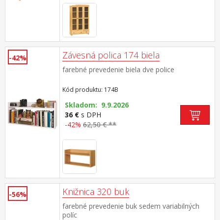
Závesná polica 174 biela
-42%
farebné prevedenie biela dve police
Kód produktu: 174B
Skladom: 9.9.2026
36 €
s DPH
-42%
62,50 € **
Knižnica 320 buk
-56%
farebné prevedenie buk sedem variabilných
políc