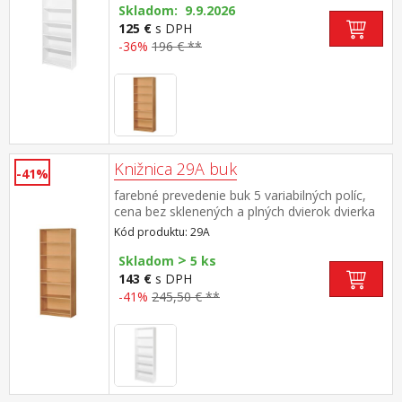
Skladom: 9.9.2026
125 €
s DPH
-36%
196 € **
Knižnica 29A buk
-41%
farebné prevedenie buk 5 variabilných políc,
cena bez sklenených a plných dvierok dvierka
30A možno ku knižnici dokúpiť
Kód produktu: 29A
>
Skladom
5 ks
143 €
s DPH
-41%
245,50 € **