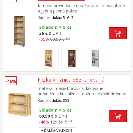
farebné prevedenie dub Sonoma tri variabilné
a jedna pevná polica
Kód produktu: 51613
>
Skladom
5 ks
36 €
s DPH
-55%
80,50 € **
Nízka knižnica 853 lakovaná
-46%
materiál masív borovica, lakované
prevedenie ku knižnici možno dokúpiť drevené
dvierka 855 alebo 855K cena knižnice je bez
Kód produktu: 853
dvierok
>
Skladom
5 ks
69,50 €
s DPH
-46%
129,50 € **
+ ĎALŠIE VEĽKOSTI