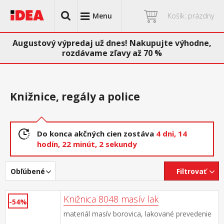
Menu
Košík: prázdny
Augustový výpredaj už dnes! Nakupujte výhodne,
rozdávame zľavy až 70 %
Knižnice, regály a police
Do konca akčných cien zostáva
4 dni,
14
hodín,
22 minút,
1 sekunda
Obľúbené
Filtrovať
Knižnica 8048 masív lak
-54%
materiál masív borovica, lakované prevedenie