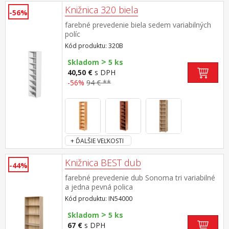
Knižnica 320 biela
-56%
farebné prevedenie biela sedem variabilných
políc
Kód produktu: 320B
>
Skladom
5 ks
40,50 €
s DPH
-56%
94 € **
+ ĎALŠIE VEĽKOSTI
Knižnica BEST dub
-44%
farebné prevedenie dub Sonoma tri variabilné
a jedna pevná polica
Kód produktu: IN54000
>
Skladom
5 ks
67 €
s DPH