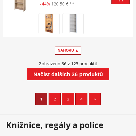
-44%
120,50 € **
NAHORU ▲
Zobrazeno 36 z 125 produktů
Načíst dalších 36 produktů
1
2
3
4
>
Knižnice, regály a police