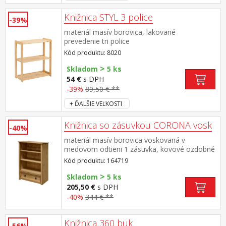
Knižnica STYL 3 police
-39%
materiál masív borovica, lakované
prevedenie tri police
Kód produktu: 8020
>
Skladom
5 ks
54 €
s DPH
-39%
89,50 € **
+ ĎALŠIE VEĽKOSTI
Knižnica so zásuvkou CORONA vosk
-40%
materiál masív borovica voskovaná v
medovom odtieni 1 zásuvka, kovové ozdobné
úchytky súčasť zostavy Corona
Kód produktu: 164719
>
Skladom
5 ks
205,50 €
s DPH
-40%
344 € **
Knižnica 360 buk
-56%