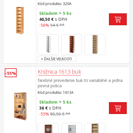
Kód produktu: 320A
>
Skladom
5 ks
40,50 €
s DPH
-56%
94 € **
+ ĎALŠIE VEĽKOSTI
Knižnica 1613 buk
-55%
farebné prevedenie buk tri variabilné a jedna
pevná polica
Kód produktu: 1613A
>
Skladom
5 ks
36 €
s DPH
-55%
80,50 € **