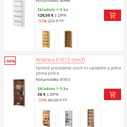
Kód produktu: 8048B
>
Skladom
5 ks
129,50 €
s DPH
-52%
272 € **
Knižnica 61613 orech
-55%
farebné prevedenie orech tri variabilné a jedna
pevná polica
Kód produktu: 61613
>
Skladom
5 ks
36 €
s DPH
-55%
80,50 € **