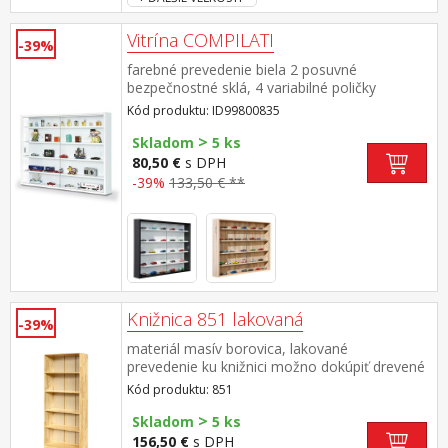
Vitrína COMPILATI
-39%
farebné prevedenie biela 2 posuvné
bezpečnostné sklá, 4 variabilné poličky
Kód produktu: ID99800835
>
Skladom
5 ks
80,50 €
s DPH
-39%
133,50 € **
Knižnica 851 lakovaná
-39%
materiál masív borovica, lakované
prevedenie ku knižnici možno dokúpiť drevené
dvierka 855 alebo 855K cena knižnice je bez
Kód produktu: 851
dvierok
>
Skladom
5 ks
156,50 €
s DPH