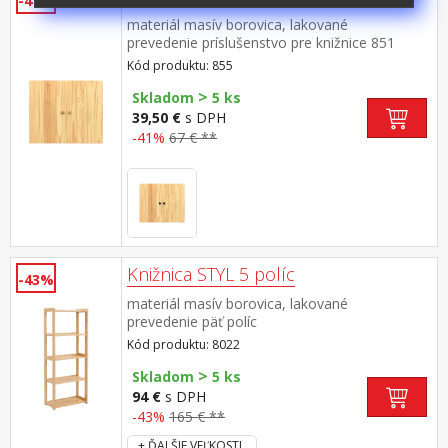
-41%
materiál masív borovica, lakované
prevedenie príslušenstvo pre knižnice 851
alebo 853
Kód produktu: 855
>
Skladom
5 ks
39,50 €
s DPH
-41%
67 € **
Knižnica STYL 5 políc
-43%
materiál masív borovica, lakované
prevedenie päť políc
Kód produktu: 8022
>
Skladom
5 ks
94 €
s DPH
-43%
165 € **
+ ĎALŠIE VEĽKOSTI