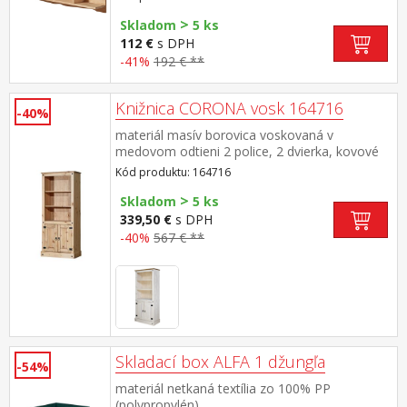
>
Skladom
5 ks
112 €
s DPH
-41%
192 € **
Knižnica CORONA vosk 164716
-40%
materiál masív borovica voskovaná v
medovom odtieni 2 police, 2 dvierka, kovové
ozdobné úchytky súčasť zostavy Corona
Kód produktu: 164716
>
Skladom
5 ks
339,50 €
s DPH
-40%
567 € **
Skladací box ALFA 1 džungľa
-54%
materiál netkaná textília zo 100% PP
(polypropylén)