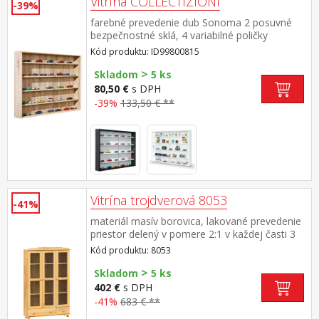
Vitrína COLLECTIZIONI
-39%
farebné prevedenie dub Sonoma 2 posuvné
bezpečnostné sklá, 4 variabilné poličky
Kód produktu: ID99800815
>
Skladom
5 ks
80,50 €
s DPH
-39%
133,50 € **
Vitrína trojdverová 8053
-41%
materiál masív borovica, lakované prevedenie
priestor delený v pomere 2:1 v každej časti 3
police, presklené dvierka v spodnej časti veľká
Kód produktu: 8053
a malá zásuvka s kovovými pojazdmi rozmer
>
väčšej zásuvky (š/h/v) 75,5 × 29,5 × 13
Skladom
5 ks
cm rozmer menšej zásuvky (š/h/v) 34,5 × 29,5
402 €
s DPH
× 13 cm
-41%
683 € **