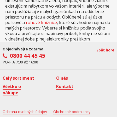
umiestniť samostatne alebo, naopak, vhodne zladiť s
existujúcim nábytkom vo vašom interiéri, ale výborne
nám poslúžia aj v malých garsónkach na oddelenie
priestoru na prácu a oddych. Obľúbené sú aj úzke
policové a
rohové knižnice
, ktoré sú vhodné najmä do
malých priestorov. Vyberte si knižnicu podľa svojho
vkusu a prečítajte si napínavý príbeh; knihy nie sú ani
v dnešnej dobe plnej elektroniky prežitkom.
Objednávajte zdarma
Späť hore
0800 44 45 45
PO-PIA 7:30 až 16:00
Celý sortiment
O nás
Všetko o
Kontakt
nákupe
Ochrana osobných údajov
Obchodné podmienky