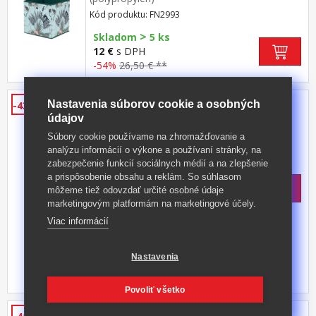
Kód produktu: FN2993
>
Skladom
5 ks
12 €
s DPH
-54%
26,50 € **
Knižnica 8011 lakovaná
Nastavenia súborov cookie a osobných
-43%
údajov
materiál masív borovice, lakované
prevedenie štyri police
Súbory cookie používame na zhromažďovanie a
analýzu informácií o výkone a používaní stránky, na
Kód produktu: 8011
zabezpečenie funkcií sociálnych médií a na zlepšenie
>
Skladom
5 ks
a prispôsobenie obsahu a reklám. So súhlasom
125 €
s DPH
môžeme tiež odovzdať určité osobné údaje
-43%
223 € **
marketingovým platformám na marketingové účely.
Viac informácií
Nastavenia
+ ĎALŠIE VEĽKOSTI
Povoliť všetko
Dvere na knižnicu 855 lakované