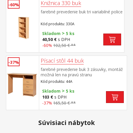
Knižnica 330 buk
-60%
farebné prevedenie buk tri variabilné police
Kód produktu: 330A
>
Skladom
5 ks
40,50 €
s DPH
-60%
102,50 € **
Písací stôl 44 buk
-37%
farebné prevedenie buk 3 zásuvky, montáž
možná len na pravú stranu
Kód produktu: 44A
>
Skladom
5 ks
103 €
s DPH
-37%
165,50 € **
Súvisiaci nábytok