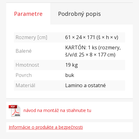
Parametre
Podrobný popis
Rozmery [cm]
61 × 24 × 171 (š × h × v)
KARTÓN: 1 ks (rozmery,
Balené
š/v/d: 25 × 8 × 177 cm)
Hmotnost
19
kg
Povrch
buk
Materiál
Lamino a ostatné
návod na montáž na stiahnutie tu
Informácie o produkte a bezpečnosti