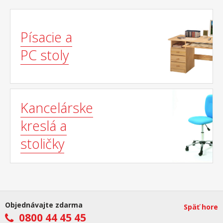
Písacie a
PC stoly
Kancelárske
kreslá a
stoličky
Objednávajte zdarma
Späť hore
0800 44 45 45