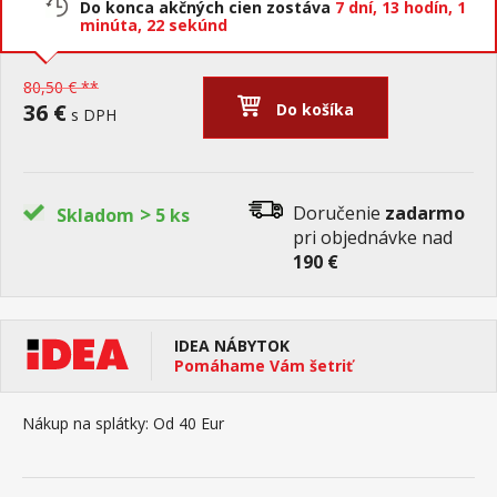
Do konca akčných cien zostáva
7 dní,
13 hodín,
1
minúta,
22 sekúnd
80,50 € **
36 €
Do košíka
s DPH
>
Doručenie
zadarmo
Skladom
5 ks
pri objednávke nad
190 €
IDEA NÁBYTOK
Pomáhame Vám šetriť
Nákup na splátky:
Od 40 Eur