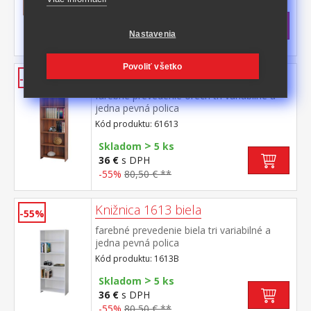
>
Skladom
5 ks
76 €
s DPH
Nastavenia
-39%
125 € **
Povoliť všetko
Knižnica 61613 orech
-55%
farebné prevedenie orech tri variabilné a
jedna pevná polica
Kód produktu: 61613
>
Skladom
5 ks
36 €
s DPH
-55%
80,50 € **
Knižnica 1613 biela
-55%
farebné prevedenie biela tri variabilné a
jedna pevná polica
Kód produktu: 1613B
>
Skladom
5 ks
36 €
s DPH
-55%
80,50 € **