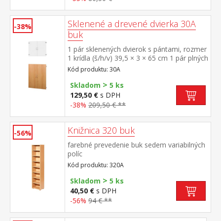
Sklenené a drevené dvierka 30A
-38%
buk
1 pár sklenených dvierok s pántami, rozmer
1 krídla (š/h/v) 39,5 × 3 × 65 cm 1 pár plných
dvierok s pántami, farebné prevedenie buk,
Kód produktu: 30A
rozmer 1 krídla (š/h/v) 40 × 4 × 97
>
cm príslušenstvo pre knižnicu 29A uvedená
Skladom
5 ks
cena je za samotná dvierka s pántami bez
129,50 €
s DPH
knižnice
-38%
209,50 € **
Knižnica 320 buk
-56%
farebné prevedenie buk sedem variabilných
políc
Kód produktu: 320A
>
Skladom
5 ks
40,50 €
s DPH
-56%
94 € **