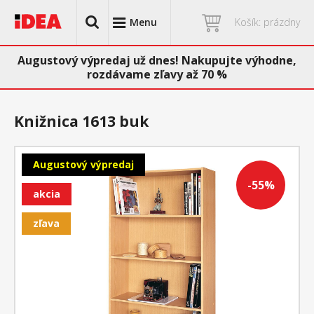
Menu
Košík: prázdny
Augustový výpredaj už dnes! Nakupujte výhodne,
rozdávame zľavy až 70 %
Knižnica 1613 buk
Augustový výpredaj
-55%
akcia
zľava