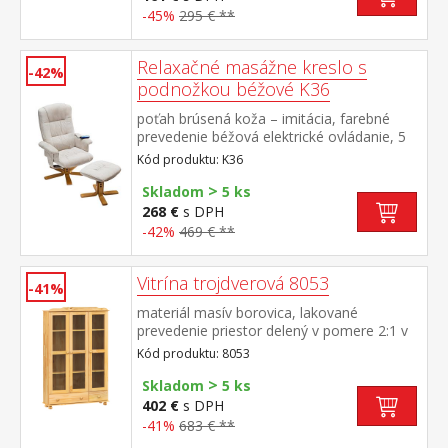
-45%
295 € **
Relaxačné masážne kreslo s
-42%
podnožkou béžové K36
poťah brúsená koža – imitácia, farebné
prevedenie béžová elektrické ovládanie, 5
masážnych programov, 2 stupne intenzity
Kód produktu: K36
nastavenie oblasti masáže (chrbtová alebo
>
bedrová) automatické vypnutie po 15 alebo
Skladom
5 ks
30 minútach otočné, plynulo
268 €
s DPH
polohovateľné, výška sedu 45 cm rozmer
-42%
469 € **
sedáka (š/h) 51 × 51 cm výška operadla 69
cm, výška podnožky 42 cm
Vitrína trojdverová 8053
-41%
materiál masív borovica, lakované
prevedenie priestor delený v pomere 2:1 v
každej časti 3 police, presklené dvierka v
Kód produktu: 8053
spodnej časti veľká a malá zásuvka s
>
kovovými pojazdmi rozmer väčšej zásuvky
Skladom
5 ks
(š/h/v) 75,5 × 29,5 × 13 cm rozmer menšej
402 €
s DPH
zásuvky (š/h/v) 34,5 × 29,5 × 13 cm
-41%
683 € **