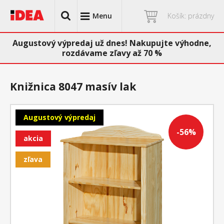
Menu
Košík: prázdny
Augustový výpredaj už dnes! Nakupujte výhodne,
rozdávame zľavy až 70 %
Knižnica 8047 masív lak
Augustový výpredaj
-56%
akcia
zľava