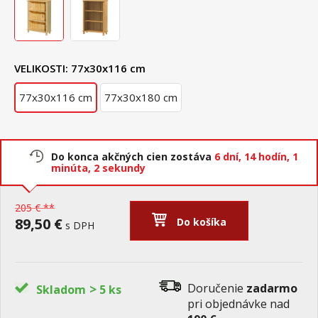
VELIKOSTI:
77x30x116 cm
77x30x116 cm
77x30x180 cm
Do konca akčných cien zostáva
6 dní,
14 hodín,
1
minúta,
1 sekunda
205 € **
89,50 €
Do košíka
s DPH
>
Doručenie
zadarmo
Skladom
5 ks
pri objednávke nad