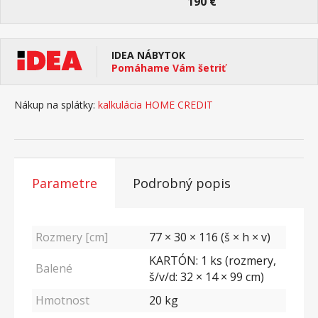
190 €
IDEA NÁBYTOK
Pomáhame Vám šetriť
Nákup na splátky:
kalkulácia HOME CREDIT
Parametre
Podrobný popis
Rozmery [cm]
77 × 30 × 116 (š × h × v)
KARTÓN: 1 ks (rozmery,
Balené
š/v/d: 32 × 14 × 99 cm)
Hmotnost
20
kg