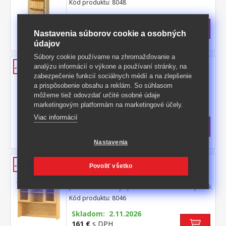
Kód produktu: 8048
>
Skladom
5 ks
116,50 €
s DPH
Nastavenia súborov cookie a osobných
-54%
254,50 € **
údajov
Súbory cookie používame na zhromažďovanie a
Vitrína 8050
analýzu informácií o výkone a používaní stránky, na
-40%
zabezpečenie funkcií sociálnych médií a na zlepšenie
materiál masív borovica, lakované
a prispôsobenie obsahu a reklám. So súhlasom
prevedenie široká zásuvka s kovovými
môžeme tiež odovzdať určité osobné údaje
pojazdmi, 2 presklené dvere 2 variabilné a 1
Kód produktu: 8050
marketingovým platformám na marketingové účely.
pevná polica
>
Skladom
5 ks
Viac informácií
290,50 €
s DPH
-40%
487 € **
Nastavenia
Nadstavec príborníka 8046
-45%
Povoliť všetko
materiál masív borovica, lakované
prevedenie dvoje presklené dvierka doplnok
príborníka 8045
Kód produktu: 8046
Skladom: 2.11.2026
161 €
s DPH