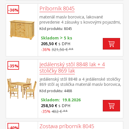
Príborník 8045
-36%
materiál masív borovica, lakované
prevedenie 4 zásuvky s kovovými pojazdmi,
2 skrinky s dvierkami vybavené
Kód produktu: 8045
policou vhodný doplnok nadstavec 8046
>
Skladom
5 ks
205,50 €
s DPH
-36%
321,50 € **
Jedálenský stôl 8848 lak + 4
-35%
stoličky 869 lak
jedálenský stôl 8848 a 4 jedálenské stoličky
869 stôl aj stolička materiál masív borovica,
lakované prevedenie výška sedu stoličky 45
Kód produktu: 4488
cm rozmer stola (š/h/v): 118 × 75 × 73
cm rozmer stoličky (š/h/v): 42 × 42 × 92 cm
Skladom: 19.8.2026
258,50 €
s DPH
-35%
402 € **
Zostava príborník 8045
-40%