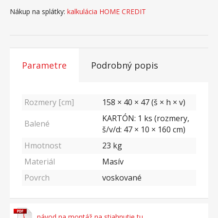
Nákup na splátky:
kalkulácia HOME CREDIT
Parametre
Podrobný popis
Rozmery [cm]
158 × 40 × 47 (š × h × v)
KARTÓN: 1 ks (rozmery,
Balené
š/v/d: 47 × 10 × 160 cm)
Hmotnost
23
kg
Materiál
Masív
Povrch
voskované
návod na montáž na stiahnutie tu