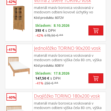
Vitrína 2 dvere TORINO vosk
-42%
materiál masív borovica voskovaná v
medovom odtieni kovové úchytky vo
farebnom prevedení černená mosadz dvoje
Kód produktu: 8072V
čiastočne presklené dvere, štyri police
Skladom: 8.10.2026
393 €
s DPH
-42%
678,50 € **
Jednolôžko TORINO 90x200 vosk
-41%
materiál masív borovica voskovaná v
medovom odtieni výška čela 80 cm, výška
sedu 38 cm, cena bez roštu a
Kód produktu: 8081V
matraca minimálna odporúčaná výška
matraca 15 cm odporúčaný rozmer
Skladom: 17.8.2026
matraca 90 × 200 cm a rošt R1 odporúčaná
147,50 €
s DPH
nosnosť do 120 kg
-41%
250 € **
Dvojlôžko TORINO 180x200 vosk
-40%
materiál masív borovica voskovaná v
medovom odtieni výška čela 80 cm, výška