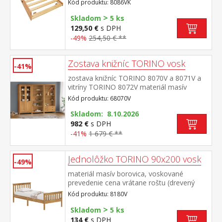
Kód produktu: 8086VK
mosadz výsuvná na kolieskach, cena bez
>
matraca maximálna odporúčaná výška
Skladom
5 ks
matraca 14 cm odporúčaný rozmer
129,50 €
s DPH
matraca 90 × 200 cm vhodná ako výsuvná
-49%
254,50 € **
prístelka k pohovke TORINO 8085V
Zostava knižníc TORINO vosk
-41%
zostava knižníc TORINO 8070V a 8071V a
vitríny TORINO 8072V materiál masív
borovica voskovaná v medovom
Kód produktu: 68070V
odtieni kovové úchytky vo farebnom
prevedení černená mosadz knižnica 8070V:
Skladom: 8.10.2026
štyri police knižnica 8071V: tri police, dve
982 €
s DPH
zásuvky s kovovými pojazdmi vitrína 8072V:
-41%
1 679 € **
dvoje čiastočne presklené dvere, štyri
police rozmer knižnice 8070V (š/h/v) 85 × 37
Jednolôžko TORINO 90x200 vosk
× 190 cm rozmer knižnice 8071V (š/h/v) 85
-49%
× 37 × 190 cm rozmer vitríny 8072V (š/h/v)
materiál masív borovica, voskované
85 × 37 × 190 cm
prevedenie cena vrátane roštu (drevený
latkový) bez matraca odporúčaný rozmer
Kód produktu: 8180V
matraca 90 × 200 cm
>
Skladom
5 ks
134 €
s DPH