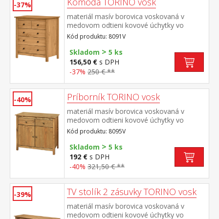
Komoda TORINO vosk
-37%
materiál masív borovica voskovaná v
medovom odtieni kovové úchytky vo
farebnom prevedení černená mosadz 2
Kód produktu: 8091V
menšie a 3 väčšie zásuvky s kovovými
>
pojazdmi
Skladom
5 ks
156,50 €
s DPH
-37%
250 € **
Príborník TORINO vosk
-40%
materiál masív borovica voskovaná v
medovom odtieni kovové úchytky vo
farebnom prevedení černená mosadz 2
Kód produktu: 8095V
zásuvky s kovovými pojazdmi, 2 plné dvere,
>
1 polica vhodný doplnok nadstavec 8096V
Skladom
5 ks
192 €
s DPH
-40%
321,50 € **
TV stolík 2 zásuvky TORINO vosk
-39%
materiál masív borovica voskovaná v
medovom odtieni kovové úchytky vo