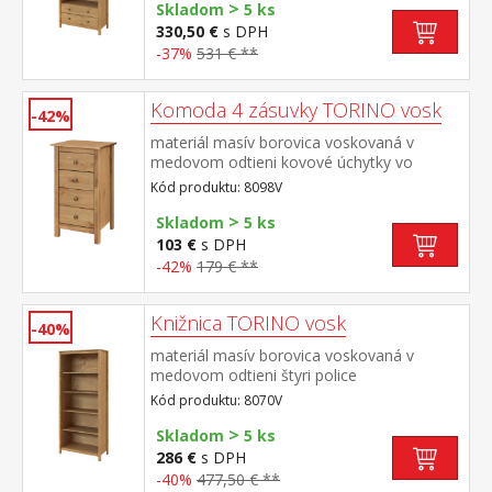
>
Skladom
5 ks
330,50 €
s DPH
-37%
531 € **
Komoda 4 zásuvky TORINO vosk
-42%
materiál masív borovica voskovaná v
medovom odtieni kovové úchytky vo
farebnom prevedení černená mosadz 4
Kód produktu: 8098V
zásuvky s kovovými pojazdmi
>
Skladom
5 ks
103 €
s DPH
-42%
179 € **
Knižnica TORINO vosk
-40%
materiál masív borovica voskovaná v
medovom odtieni štyri police
Kód produktu: 8070V
>
Skladom
5 ks
286 €
s DPH
-40%
477,50 € **