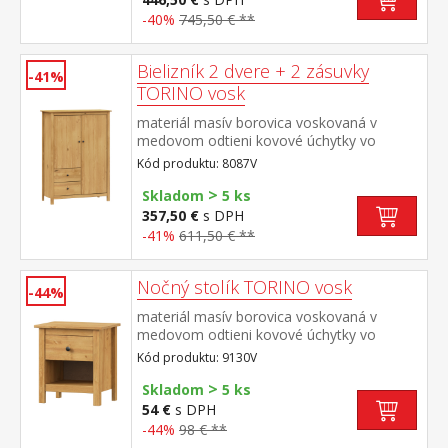
-40%
745,50 € **
Bielizník 2 dvere + 2 zásuvky
-41%
TORINO vosk
materiál masív borovica voskovaná v
medovom odtieni kovové úchytky vo
farebnom prevedení černená mosadz 2
Kód produktu: 8087V
dvierka a 2 zásuvky s kovovými pojazdmi
>
Skladom
5 ks
357,50 €
s DPH
-41%
611,50 € **
Nočný stolík TORINO vosk
-44%
materiál masív borovica voskovaná v
medovom odtieni kovové úchytky vo
farebnom prevedení černená mosadz jedna
Kód produktu: 9130V
zásuvka s kovovými pojazdmi
>
Skladom
5 ks
54 €
s DPH
-44%
98 € **