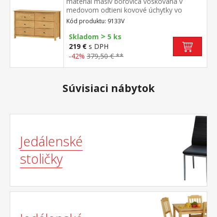
materiál masív borovica voskovaná v
medovom odtieni kovové úchytky vo
farebnom prevedení černená mosadz šesť
Kód produktu: 9133V
zásuviek s kovovými pojazdmi
>
Skladom
5 ks
219 €
s DPH
-42%
379,50 € **
Súvisiaci nábytok
Jedálenské
stoličky