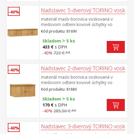
Nadstavec 5-dverový TORINO vosk
-40%
materiál masív borovica voskovaná v
medovom odtieni kovové úchytky vo
farebnom prevedení černená
Kód produktu: 8169V
mosadz nadstavec pre skriňu 8069V
>
Skladom
5 ks
433 €
s DPH
-40%
723 € **
Nadstavec 2-dverový TORINO vosk
-40%
materiál masív borovica voskovaná v
medovom odtieni kovové úchytky vo
farebnom prevedení černená
Kód produktu: 8188V
mosadz nadstavec pre skriňu 8088V
>
Skladom
5 ks
170 €
s DPH
-40%
285,50 € **
Nadstavec 3-dverový TORINO vosk
-40%