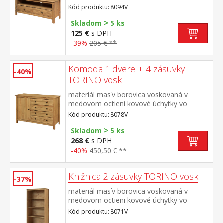
farebnom prevedení černená mosadz 2
Kód produktu: 8094V
zásuvky s kovovými pojazdmi, 1
>
polica maximálne odporúčané zaťaženie
Skladom
5 ks
hornej dosky do 50 kg
125 €
s DPH
-39%
205 € **
Komoda 1 dvere + 4 zásuvky
-40%
TORINO vosk
materiál masív borovica voskovaná v
medovom odtieni kovové úchytky vo
farebnom prevedení černená mosadz 1
Kód produktu: 8078V
dvierka a 4 zásuvky s kovovými pojazdmi
>
Skladom
5 ks
268 €
s DPH
-40%
450,50 € **
Knižnica 2 zásuvky TORINO vosk
-37%
materiál masív borovica voskovaná v
medovom odtieni kovové úchytky vo
farebnom prevedení černená mosadz tri
Kód produktu: 8071V
police, dve zásuvky s kovovými pojazdmi