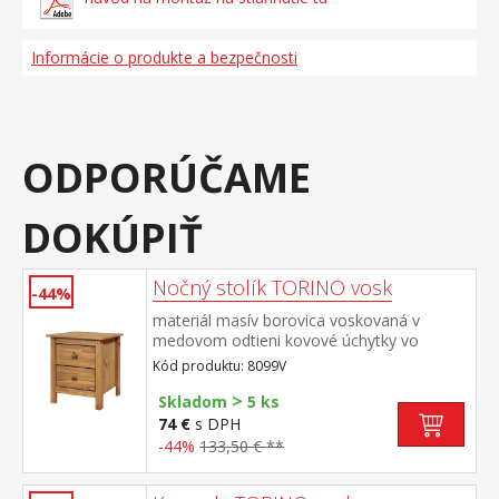
Informácie o produkte a bezpečnosti
ODPORÚČAME
DOKÚPIŤ
Nočný stolík TORINO vosk
-44%
materiál masív borovica voskovaná v
medovom odtieni kovové úchytky vo
farebnom prevedení černená mosadz 2
Kód produktu: 8099V
zásuvky s kovovými pojazdmi
>
Skladom
5 ks
74 €
s DPH
-44%
133,50 € **