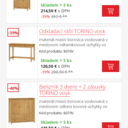
>
Skladom
5 ks
214,50 €
s DPH
-39%
357 € **
Odkladací stôl TORINO vosk
-39%
materiál masív borovica voskovaná v
medovom odtienikovové úchytky vo
farebnom prevedení černená mosadz dve
Kód produktu: 8076V
zásuvky s kovovými pojazdmi
>
Skladom
5 ks
120,50 €
s DPH
-39%
200,50 € **
Bielizník 3 dvere + 2 zásuvky
-40%
TORINO vosk
materiál masív borovica voskovaná v
medovom odtieni kovové úchytky vo
farebnom prevedení černená mosadz 3
Kód produktu: 8079V
dvierka a 2 zásuvky s kovovými pojazdmi
>
Skladom
5 ks
446,50 €
s DPH