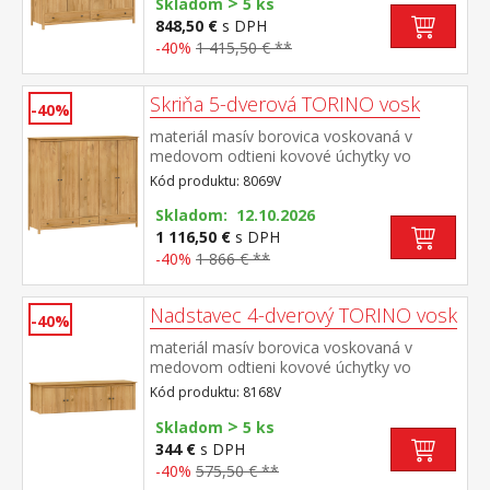
>
polovici šatníková tyč a polica na klobúky v
Skladom
5 ks
pravej polovici 3 police v spodnej časti 2
848,50 €
s DPH
zásuvky s kovovými pojazdmi odporúčaný
-40%
1 415,50 € **
nadstavec 8168V
Skriňa 5-dverová TORINO vosk
-40%
materiál masív borovica voskovaná v
medovom odtieni kovové úchytky vo
farebnom prevedení černená
Kód produktu: 8069V
mosadz priestor delený v pomere 2:1:2 v
ľavej a pravej širšej časti šatníková tyč a
Skladom: 12.10.2026
polica na klobúky v strednej úzkej časti 3
1 116,50 €
s DPH
police v spodnej časti 3 zásuvky s kovovými
-40%
1 866 € **
pojazdmi odporúčaný nadstavec 8169V
Nadstavec 4-dverový TORINO vosk
-40%
materiál masív borovica voskovaná v
medovom odtieni kovové úchytky vo
farebnom prevedení černená
Kód produktu: 8168V
mosadz nadstavec pre skriňu 8068V
>
Skladom
5 ks
344 €
s DPH
-40%
575,50 € **