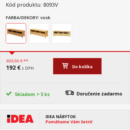
Kód produktu: 8093V
FARBA/DEKORY:
vosk
303,50 € **
192 €
Do košíka
s DPH
>
Doručenie
zadarmo
Skladom
5 ks
IDEA NÁBYTOK
Pomáhame Vám šetriť