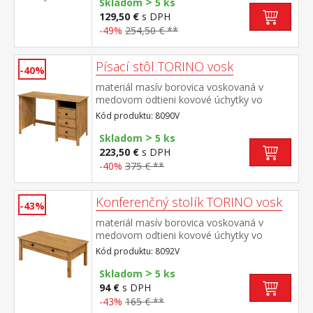
>
matraca 90 × 200 cm vhodná ako výsuvná
Skladom
5 ks
prístelka k pohovke TORINO 8085V
129,50 €
s DPH
-49%
254,50 € **
Písací stôl TORINO vosk
-40%
materiál masív borovica voskovaná v
medovom odtieni kovové úchytky vo
farebnom prevedení černená mosadz 3
Kód produktu: 8090V
zásuvky s kovovými pojazdmi, 1 polica
>
Skladom
5 ks
223,50 €
s DPH
-40%
375 € **
Konferenčný stolík TORINO vosk
-43%
materiál masív borovica voskovaná v
medovom odtieni kovové úchytky vo
farebnom prevedení černena
Kód produktu: 8092V
mosadz široká zásuvka s kovovými
>
pojazdmi
Skladom
5 ks
94 €
s DPH
-43%
165 € **