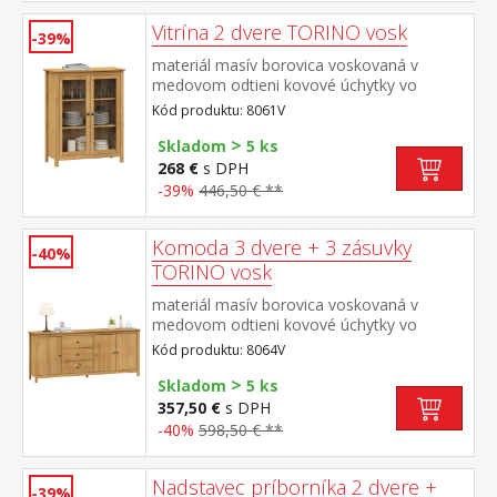
Vitrína 2 dvere TORINO vosk
-39%
materiál masív borovica voskovaná v
medovom odtieni kovové úchytky vo
farebnom prevedení černená mosadz 2
Kód produktu: 8061V
presklené dvere, 2 police maximálne
>
nosnosti uvedené v návode na montáž
Skladom
5 ks
268 €
s DPH
-39%
446,50 € **
Komoda 3 dvere + 3 zásuvky
-40%
TORINO vosk
materiál masív borovica voskovaná v
medovom odtieni kovové úchytky vo
farebnom prevedení černená mosadz 3
Kód produktu: 8064V
zásuvky s kovovými pojazdmi, 3 plné dvere,
>
2 police maximálne nosnosti uvedené v
Skladom
5 ks
návode na montáž
357,50 €
s DPH
-40%
598,50 € **
Nadstavec príborníka 2 dvere +
-39%