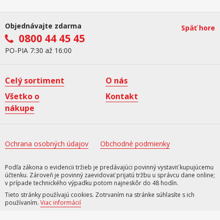
Objednávajte zdarma
Späť hore
0800 44 45 45
PO-PIA 7:30 až 16:00
Celý sortiment
O nás
Všetko o
Kontakt
nákupe
Ochrana osobných údajov
Obchodné podmienky
Podľa zákona o evidencii tržieb je predávajúci povinný vystaviť kupujúcemu
účtenku. Zároveň je povinný zaevidovať prijatú tržbu u správcu dane online;
v prípade technického výpadku potom najneskôr do 48 hodín.
Tieto stránky používajú cookies. Zotrvaním na stránke súhlasíte s ich
používaním.
Viac informácií