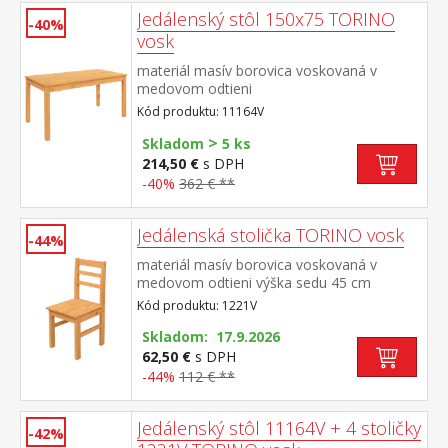
Jedálenský stôl 150x75 TORINO
-40%
vosk
materiál masív borovica voskovaná v
medovom odtieni
Kód produktu: 11164V
>
Skladom
5 ks
214,50 €
s DPH
-40%
362 € **
Jedálenská stolička TORINO vosk
-44%
materiál masív borovica voskovaná v
medovom odtieni výška sedu 45 cm
Kód produktu: 1221V
Skladom: 17.9.2026
62,50 €
s DPH
-44%
112 € **
Jedálenský stôl 11164V + 4 stoličky
-42%