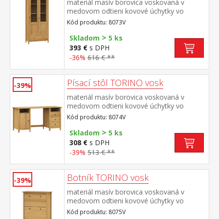
materiál masív borovica voskovaná v
medovom odtieni kovové úchytky vo
farebnom prevedení černená mosadz dvoje
Kód produktu: 8073V
čiastočne presklené dvere, tri police jedna
>
zásuvka s kovovými pojazdmi
Skladom
5 ks
393 €
s DPH
-36%
616 € **
Písací stôl TORINO vosk
-39%
materiál masív borovica voskovaná v
medovom odtieni kovové úchytky vo
farebnom prevedení černená mosadz 2
Kód produktu: 8074V
otvorené police, 1 dvierka a 3 zásuvky s
>
kovovými pojazdmi
Skladom
5 ks
308 €
s DPH
-39%
513 € **
Botník TORINO vosk
-39%
materiál masív borovica voskovaná v
medovom odtieni kovové úchytky vo
farebnom prevedení černená mosadz 3
Kód produktu: 8075V
dvojradové výklopy