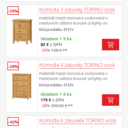
Komoda 3 zásuvky TORINO vosk
-39%
materiál masív borovica voskovaná v
medovom odtieni kovové úchytky vo
farebnom prevedení černená mosadz tri
Kód produktu: 9131V
zásuvky s kovovými pojazdmi
>
Skladom
5 ks
83 €
s DPH
-39%
138 € **
Komoda 4 zásuvky TORINO vosk
-38%
materiál masív borovica voskovaná v
medovom odtieni kovové úchytky vo
farebnom prevedení černená mosadz štyri
Kód produktu: 9132V
zásuvky s kovovými pojazdmi
>
Skladom
5 ks
179 €
s DPH
-38%
290,50 € **
Komoda 6 zásuviek TORINO vosk
-42%