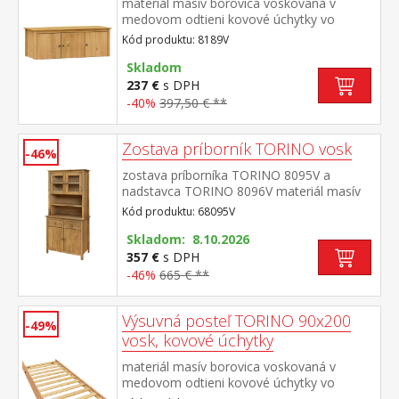
materiál masív borovica voskovaná v
medovom odtieni kovové úchytky vo
farebnom prevedení černená
Kód produktu: 8189V
mosadz nadstavec pre skriňu 8089V
Skladom
237 €
s DPH
-40%
397,50 € **
Zostava príborník TORINO vosk
-46%
zostava príborníka TORINO 8095V a
nadstavca TORINO 8096V materiál masív
borovica voskovaná v medovom
Kód produktu: 68095V
odtieni kovové úchytky vo farebnom
prevedení černená mosadz príborník: 2
Skladom: 8.10.2026
zásuvky s kovovými pojazdmi, 2 plné dvere,
357 €
s DPH
1 polica nadstavec: 2 presklené dvere, 1
-46%
665 € **
polica rozmer príborníka (š/h/v) 90 × 40 ×
80 cm rozmer nadstavca (š/h/v) 90 × 33 ×
Výsuvná posteľ TORINO 90x200
100 cm
-49%
vosk, kovové úchytky
materiál masív borovica voskovaná v
medovom odtieni kovové úchytky vo
farebnom prevedení černená