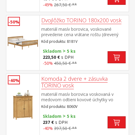
-49%
267,50 € **
Dvojlôžko TORINO 180x200 vosk
-50%
materiál masív borovica, voskované
prevedenie cena vrátane roštu (drevený
latkový) bez matraca odporúčaný rozmer
Kód produktu: 8181V
matraca 180 × 200 cm alebo 2 kusy 90 ×
>
200 cm
Skladom
5 ks
223,50 €
s DPH
-50%
450,50 € **
Komoda 2 dvere + zásuvka
-40%
TORINO vosk
materiál masív borovica voskovaná v
medovom odtieni kovové úchytky vo
farebnom prevedení černená mosadz 1
Kód produktu: 8060V
zásuvka s kovovými pojazdmi, 2 plné dvere,
>
1 polica maximálne nosnosti uvedené v
Skladom
5 ks
návode na montáž
237 €
s DPH
-40%
397,50 € **