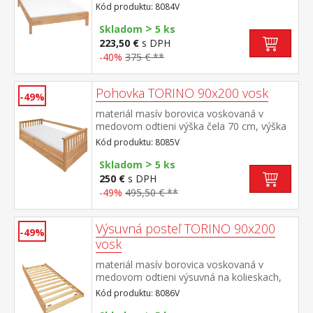
sedu 38 cm, cena bez roštu a
Kód produktu: 8084V
matraca minimálna odporúčaná výška
>
matraca 15 cm odporúčaný rozmer
Skladom
5 ks
matraca 180 × 200 cm alebo 2 kusy 90 ×
223,50 €
s DPH
200 cm a rošt R4 alebo 2 kusy
-40%
375 € **
R1 odporúčaná nosnosť do 120 kg na
každej polovici postele
Pohovka TORINO 90x200 vosk
-49%
materiál masív borovica voskovaná v
medovom odtieni výška čela 70 cm, výška
sedu 42 cm, cena bez roštu a
Kód produktu: 8085V
matraca minimálna odporúčaná výška
>
matraca 15 cm odporúčaný rozmer
Skladom
5 ks
matraca 90 × 200 cm a rošt R1 k pohovke
250 €
s DPH
možno dokúpiť výsuvnú prístelku TORINO
-49%
495,50 € **
8086V alebo 8086VK
Výsuvná posteľ TORINO 90x200
-49%
vosk
materiál masív borovica voskovaná v
medovom odtieni výsuvná na kolieskach,
cena bez matraca maximálna odporúčaná
Kód produktu: 8086V
výška matraca 14 cm odporúčaný rozmer