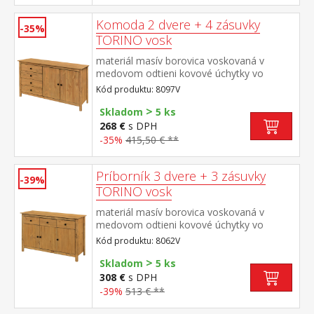
Komoda 2 dvere + 4 zásuvky
-35%
TORINO vosk
materiál masív borovica voskovaná v
medovom odtieni kovové úchytky vo
farebnom prevedení černena mosadz 4
Kód produktu: 8097V
zásuvky s kovovými pojazdmi, 2 plné dvere,
>
1 polica
Skladom
5 ks
268 €
s DPH
-35%
415,50 € **
Príborník 3 dvere + 3 zásuvky
-39%
TORINO vosk
materiál masív borovica voskovaná v
medovom odtieni kovové úchytky vo
farebnom prevedení černená mosadz 3
Kód produktu: 8062V
dvere, 3 zásuvky s kovovými pojazdmi
>
vhodný doplnok nadstavec TORINO 8063V
Skladom
5 ks
308 €
s DPH
-39%
513 € **