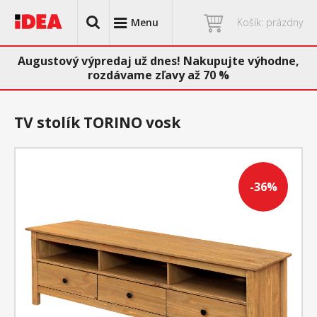
Menu
Košík: prázdny
Augustový výpredaj už dnes! Nakupujte výhodne,
rozdávame zľavy až 70 %
TV stolík TORINO vosk
-36%