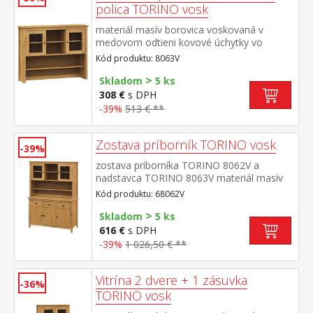
polica TORINO vosk
materiál masív borovica voskovaná v
medovom odtieni kovové úchytky vo
farebnom prevedení černená mosadz dvoje
Kód produktu: 8063V
presklené dvierka doplnok príborníka
>
TORINO 8062V
Skladom
5 ks
308 €
s DPH
-39%
513 € **
Zostava príborník TORINO vosk
-39%
zostava príborníka TORINO 8062V a
nadstavca TORINO 8063V materiál masív
borovice voskovaná v medovom odtieni
Kód produktu: 68062V
kovové úchytky vo farebnom prevedení
>
černená mosadz príborník: 3 dvere, 3
Skladom
5 ks
zásuvky s kovovými pojazdmi nadstavec:
616 €
s DPH
dvoje presklené dvierka rozmer príborníka
-39%
1 026,50 € **
(š/h/v) 129 × 40 × 80 cm rozmer nadstavca
(š/h/v) 129 × 33 × 100 cm
Vitrína 2 dvere + 1 zásuvka
-36%
TORINO vosk