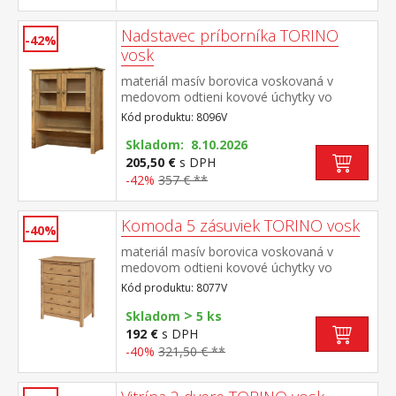
Nadstavec príborníka TORINO
-42%
vosk
materiál masív borovica voskovaná v
medovom odtieni kovové úchytky vo
farebnom prevedení černená mosadz 2
Kód produktu: 8096V
presklené dvere, 1 polica nadstavec
príborníka 8095V
Skladom: 8.10.2026
205,50 €
s DPH
-42%
357 € **
Komoda 5 zásuviek TORINO vosk
-40%
materiál masív borovica voskovaná v
medovom odtieni kovové úchytky vo
farebnom prevedení černená mosadz päť
Kód produktu: 8077V
zásuviek s kovovými pojazdmi
>
Skladom
5 ks
192 €
s DPH
-40%
321,50 € **