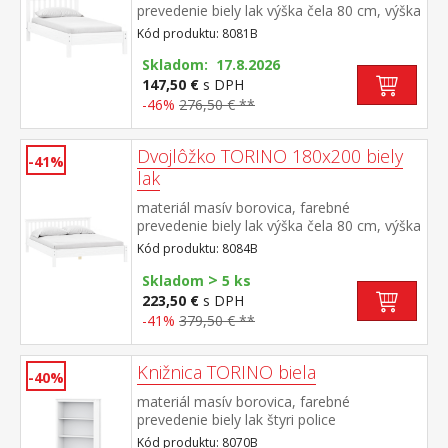
prevedenie biely lak výška čela 80 cm, výška
sedu 38 cm, cena bez roštu a matraca
Kód produktu: 8081B
minimálna odporúčaná výška matraca 15
cm odporúčaný rozmer matraca 90 × 200
Skladom: 17.8.2026
cm a rošt R1 odporúčaná nosnosť do 120
147,50 €
s DPH
kg
-46%
276,50 € **
Dvojlôžko TORINO 180x200 biely
-41%
lak
materiál masív borovica, farebné
prevedenie biely lak výška čela 80 cm, výška
sedu 38 cm, cena bez roštu a
Kód produktu: 8084B
matraca minimálna odporúčaná výška
>
matraca 15 cm odporúčaný rozmer
Skladom
5 ks
matraca 180 × 200 cm alebo 2 kusy 90 ×
223,50 €
s DPH
200 cm a rošt R4 alebo 2 kusy
-41%
379,50 € **
R1 odporúčaná nosnosť do 120 kg na
každej polovici postele
Knižnica TORINO biela
-40%
materiál masív borovica, farebné
prevedenie biely lak štyri police
Kód produktu: 8070B