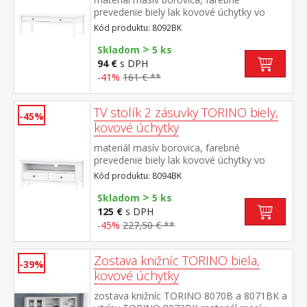
prevedenie biely lak kovové úchytky vo
farebnom prevedení černená
Kód produktu: 8092BK
mosadz široká zásuvka s kovovými
>
pojazdmi
Skladom
5 ks
94 €
s DPH
-41%
161 € **
TV stolík 2 zásuvky TORINO biely,
-45%
kovové úchytky
materiál masív borovica, farebné
prevedenie biely lak kovové úchytky vo
farebnom prevedení černená mosadz 2
Kód produktu: 8094BK
zásuvky s kovovými pojazdmi, 1 polica
>
Skladom
5 ks
125 €
s DPH
-45%
227,50 € **
Zostava knižníc TORINO biela,
-39%
kovové úchytky
zostava knižníc TORINO 8070B a 8071BK a