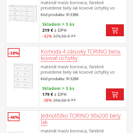
materiál masív borovica, farebné
prevedenie biely lak kovové úchytky vo
farebnom prevedení černená mosadz šesť
Kód produktu: 9133BK
zásuviek s kovovými pojazdmi rozmer
>
zásuvky (š/h/v) 52 × 33 × 19 cm
Skladom
5 ks
219 €
s DPH
-42%
379,50 € **
Komoda 4 zásuvky TORINO biela,
-38%
kovové úchytky
materiál masív borovica, farebné
prevedenie biely lak kovové úchytky vo
farebnom prevedení černená mosadz štyri
Kód produktu: 9132BK
zásuvky s kovovými pojazdmi
>
Skladom
5 ks
179 €
s DPH
-38%
290,50 € **
Jednolôžko TORINO 90x200 biely
-46%
lak
materiál masív borovica, farebné