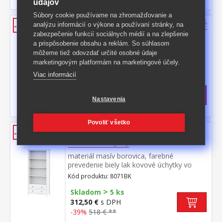
údajov
Súbory cookie používame na zhromažďovanie a
Nočný stolík TORINO biely, kovové
analýzu informácií o výkone a používaní stránky, na
-44%
úchytky
zabezpečenie funkcií sociálnych médií a na zlepšenie
a prispôsobenie obsahu a reklám. So súhlasom
materiál masív borovica, farebné
môžeme tiež odovzdať určité osobné údaje
prevedenie biely lak kovové úchytky vo
marketingovým platformám na marketingové účely.
farebnom prevedení černená mosadz jedna
Kód produktu: 9130BK
Viac informácií
zásuvka s kovovými pojazdmi
>
Skladom
5 ks
54 €
s DPH
Nastavenia
-44%
98 € **
Povoliť všetko
Knižnica 2 zásuvky TORINO biela,
-39%
kovové úchytky
materiál masív borovica, farebné
prevedenie biely lak kovové úchytky vo
farebnom prevedení černená mosadz tri
Kód produktu: 8071BK
police, dve zásuvky s kovovými pojazdmi
>
Skladom
5 ks
312,50 €
s DPH
-39%
518 € **