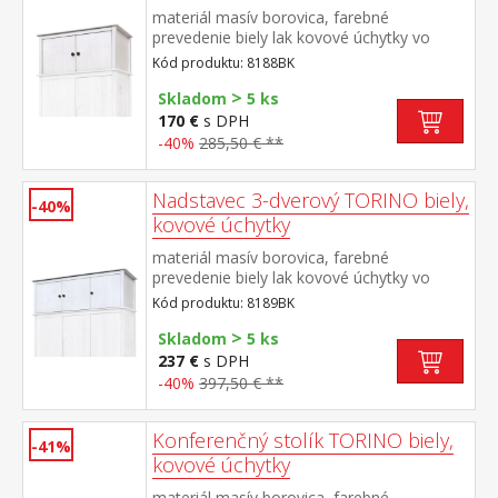
materiál masív borovica, farebné
prevedenie biely lak kovové úchytky vo
farebnom prevedení černená
Kód produktu: 8188BK
mosadz nadstavec pre skriňu 8088BK
>
Skladom
5 ks
170 €
s DPH
-40%
285,50 € **
Nadstavec 3-dverový TORINO biely,
-40%
kovové úchytky
materiál masív borovica, farebné
prevedenie biely lak kovové úchytky vo
farebnom prevedení černená
Kód produktu: 8189BK
mosadz nadstavec pre skriňu 8089BK
>
Skladom
5 ks
237 €
s DPH
-40%
397,50 € **
Konferenčný stolík TORINO biely,
-41%
kovové úchytky
materiál masív borovica, farebné