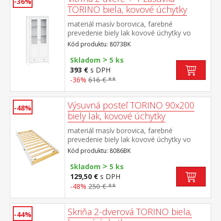
-36%
TORINO biela, kovové úchytky
materiál masív borovica, farebné
prevedenie biely lak kovové úchytky vo
farebnom prevedení černená mosadz dvoje
Kód produktu: 8073BK
čiastočne presklené dvere, tri police jedna
>
zásuvka s kovovými pojazdmi
Skladom
5 ks
393 €
s DPH
-36%
616 € **
Výsuvná posteľ TORINO 90x200
-48%
biely lak, kovové úchytky
materiál masív borovica, farebné
prevedenie biely lak kovové úchytky vo
farebnom prevedení černená
Kód produktu: 8086BK
mosadz výsuvná na kolieskach, cena bez
>
matraca maximálna odporúčaná výška
Skladom
5 ks
matraca 14 cm odporúčaný rozmer
129,50 €
s DPH
matraca 90 × 200 cm vhodná ako výsuvná
-48%
250 € **
prístelka k pohovke TORINO 8085B
Skriňa 2-dverová TORINO biela,
-44%