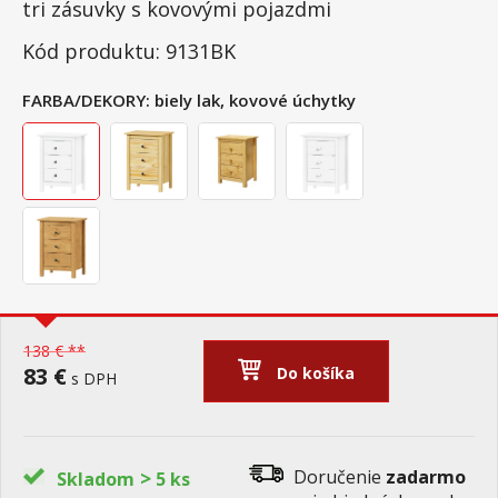
tri zásuvky s kovovými pojazdmi
Kód produktu: 9131BK
FARBA/DEKORY:
biely lak, kovové úchytky
138 € **
83 €
Do košíka
s DPH
>
Doručenie
zadarmo
Skladom
5 ks