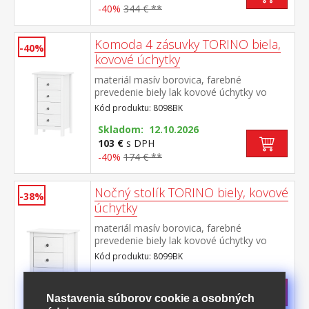
-40%
344 € **
Komoda 4 zásuvky TORINO biela,
-40%
kovové úchytky
materiál masív borovica, farebné
prevedenie biely lak kovové úchytky vo
farebnom prevedení černená mosadz 4
Kód produktu: 8098BK
zásuvky s kovovými pojazdmi
Skladom: 12.10.2026
103 €
s DPH
-40%
174 € **
Nočný stolík TORINO biely, kovové
-38%
úchytky
materiál masív borovica, farebné
prevedenie biely lak kovové úchytky vo
farebnom prevedení černená mosadz 2
Kód produktu: 8099BK
zásuvky s kovovými pojazdmi
>
Skladom
5 ks
74 €
s DPH
Nastavenia súborov cookie a osobných
-38%
120,50 € **