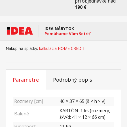
pri objednávke nad
190 €
IDEA NÁBYTOK
Pomáhame Vám šetriť
Nákup na splátky:
kalkulácia HOME CREDIT
Parametre
Podrobný popis
Rozmery [cm]
46 × 37 × 65 (š × h × v)
KARTÓN: 1 ks (rozmery,
Balené
š/v/d: 41 × 12 × 66 cm)
Hmotnost
11
kg