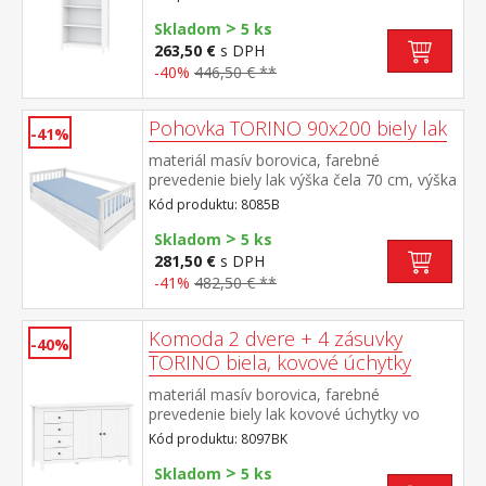
>
Skladom
5 ks
263,50 €
s DPH
-40%
446,50 € **
Pohovka TORINO 90x200 biely lak
-41%
materiál masív borovica, farebné
prevedenie biely lak výška čela 70 cm, výška
sedu 42 cm, cena bez roštu a
Kód produktu: 8085B
matraca minimálna odporúčaná výška
>
matraca 15 cm odporúčaný rozmer
Skladom
5 ks
matraca 90 × 200 cm a rošt R1 k pohovke
281,50 €
s DPH
možno dokúpiť výsuvnú prístelku TORINO
-41%
482,50 € **
8086B alebo 8086BK
Komoda 2 dvere + 4 zásuvky
-40%
TORINO biela, kovové úchytky
materiál masív borovica, farebné
prevedenie biely lak kovové úchytky vo
farebnom prevedení černená mosadz 4
Kód produktu: 8097BK
zásuvky s kovovými pojazdmi, 2 plné dvere,
>
1 polica
Skladom
5 ks