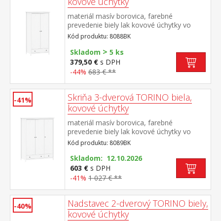
kovové úchytky
materiál masív borovica, farebné
prevedenie biely lak kovové úchytky vo
farebnom prevedení černená
Kód produktu: 8088BK
mosadz šatníková skriňa vybavená
>
šatníková tyčou a policou v spodnej časti
Skladom
5 ks
zásuvka s kovovými pojazdmi vnútro skrine
379,50 €
s DPH
v prevedení číry alebo biely lak odporúčaný
-44%
683 € **
nadstavec 8188BK
Skriňa 3-dverová TORINO biela,
-41%
kovové úchytky
materiál masív borovica, farebné
prevedenie biely lak kovové úchytky vo
farebnom prevedení černená
Kód produktu: 8089BK
mosadz priestor delený v pomere 2:1 širšia
časť šatníková tyč a polica, užšia časť 3
Skladom: 12.10.2026
police v spodnej časti 2 zásuvky s kovovými
603 €
s DPH
pojazdmi odporúčaný nadstavec 8189BK
-41%
1 027 € **
Nadstavec 2-dverový TORINO biely,
-40%
kovové úchytky