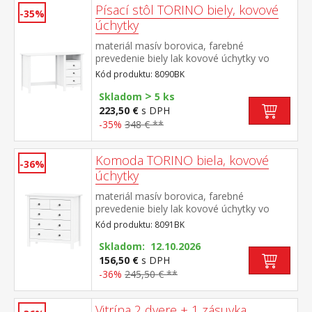
Písací stôl TORINO biely, kovové
-35%
úchytky
materiál masív borovica, farebné
prevedenie biely lak kovové úchytky vo
farebnom prevedení černená mosadz 3
Kód produktu: 8090BK
zásuvky s kovovými pojazdmi, 1 polica
>
Skladom
5 ks
223,50 €
s DPH
-35%
348 € **
Komoda TORINO biela, kovové
-36%
úchytky
materiál masív borovica, farebné
prevedenie biely lak kovové úchytky vo
farebnom prevedení černená mosadz 2
Kód produktu: 8091BK
menšie a 3 väčšie zásuvky s kovovými
pojazdmi
Skladom: 12.10.2026
156,50 €
s DPH
-36%
245,50 € **
Vitrína 2 dvere + 1 zásuvka