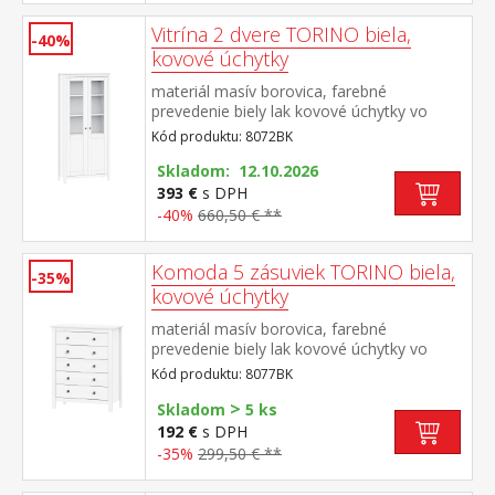
Vitrína 2 dvere TORINO biela,
-40%
kovové úchytky
materiál masív borovica, farebné
prevedenie biely lak kovové úchytky vo
farebnom prevedení černená mosadz dvoje
Kód produktu: 8072BK
čiastočne presklené dvere, štyri police
Skladom: 12.10.2026
393 €
s DPH
-40%
660,50 € **
Komoda 5 zásuviek TORINO biela,
-35%
kovové úchytky
materiál masív borovica, farebné
prevedenie biely lak kovové úchytky vo
farebnom prevedení černená mosadz päť
Kód produktu: 8077BK
zásuviek s kovovými pojazdmi
>
Skladom
5 ks
192 €
s DPH
-35%
299,50 € **