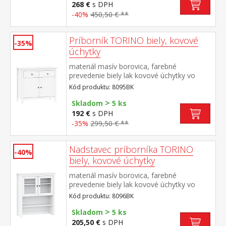
268 €
s DPH
-40%
450,50 € **
Príborník TORINO biely, kovové
-35%
úchytky
materiál masív borovica, farebné
prevedenie biely lak kovové úchytky vo
farebnom prevedení černená mosadz 2
Kód produktu: 8095BK
zásuvky s kovovými pojazdmi, 2 plné dvere,
>
1 polica vhodný doplnok nadstavec 8096BK
Skladom
5 ks
192 €
s DPH
-35%
299,50 € **
Nadstavec príborníka TORINO
-40%
biely, kovové úchytky
materiál masív borovica, farebné
prevedenie biely lak kovové úchytky vo
farebnom prevedení černená mosadz 2
Kód produktu: 8096BK
presklené dvere, 1 polica nadstavec
>
príborníka 8095BK
Skladom
5 ks
205,50 €
s DPH