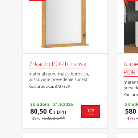
Zrkadlo PORTO vosk
Kúpe
PORT
materiál rámu masív borovica,
voskované prevedenie súčasť
materiá
zostavy PORTO vosk
Kód produktu: 372732V
prevede
vysoke
Kód pro
skrink
Skladom: 21.9.2026
skrink
Sklad
80,50 €
zrkadl
580 
s DPH
skrinky
-39%
133,50 € **
-47%
cm rozm
42 × 25
(š/h/v)
skrinky