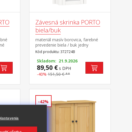
ORTO
Závesná skrinka PORTO
biela/buk
ebné
materiál masív borovica, farebné
ené
prevedenie biela / buk jedny
presklené dvierka, za nimi jedna
Kód produktu: 372724B
uvedené
polica maximálne nosnosti uvedené
zostavy
v návode na montáž súčasť zostavy
Skladom: 21.9.2026
PORTO biela/buk
89,50 €
s DPH
-40%
151,50 € **
-42%
Nastavenia