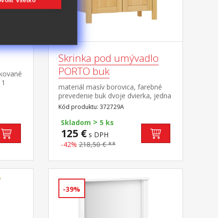
voliť všetko
Skrinka pod umývadlo
PORTO buk
skované
 1
materiál masív borovica, farebné
prevedenie buk dvoje dvierka, jedna
i
polica maximálne nosnosti uvedené
Kód produktu: 372729A
v návode na montáž súčasť zostavy
TO
>
PORTO buk
Skladom
5 ks
125 €
s DPH
-42%
218,50 € **
-39%