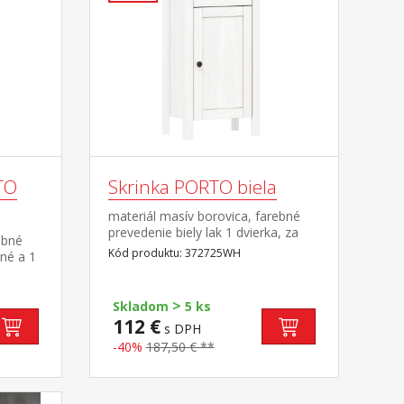
TO
Skrinka PORTO biela
materiál masív borovica, farebné
prevedenie biely lak 1 dvierka, za
ebné
nimi 1 polica, 1 zásuvka s kovovými
Kód produktu: 372725WH
ené a 1
pojazdmi maximálne nosnosti
lica 2
uvedené v návode na montáž
súčasť zostavy PORTO biela
>
i
Skladom
5 ks
ž
112 €
s DPH
-40%
187,50 € **