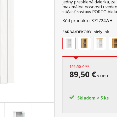
jedny presklená dvierka, za 
maximálne nosnosti uveden
súčasť zostavy PORTO biela
Kód produktu: 372724WH
FARBA/DEKORY:
biely lak
151,50 € **
89,50 €
s DPH
>
Skladom
5 ks