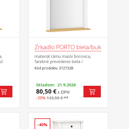
Zrkadlo PORTO biela/buk
a,
materiál rámu masív borovica,
sť
farebné prevedenie biela /
buk súčasť zostavy PORTO
Kód produktu: 372732B
biela/buk
Skladom: 21.9.2026
80,50 €
s DPH
-39%
133,50 € **
-40%