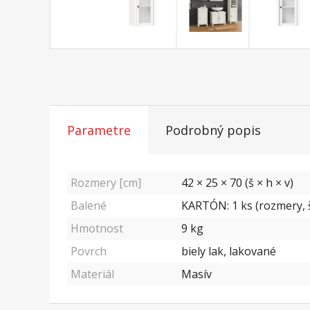
Parametre
Podrobný popis
Rozmery [cm]
42 × 25 × 70 (š × h × v)
Balené
KARTÓN: 1 ks (rozmery, š
Hmotnost
9
kg
Povrch
biely lak, lakované
Materiál
Masív