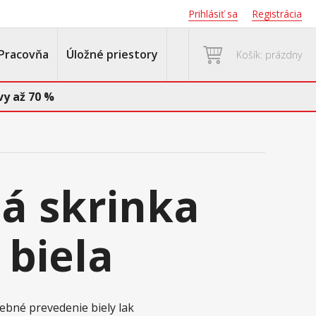
Prihlásiť sa
Registrácia
Pracovňa
Úložné priestory
Košík: prázdny
y až 70 %
á skrinka
biela
rebné prevedenie biely lak