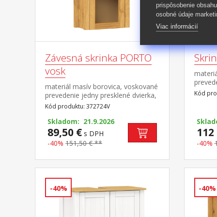
prispôsobenie obsahu
osobné údaje marketi
Viac informácií
Závesná skrinka PORTO
Skri
vosk
materiá
prevede
materiál masív borovica, voskované
nimi 1 
Kód pro
prevedenie jedny presklené dvierka,
pojazd
za nimi jedna polica maximálne
Kód produktu: 372724V
uveden
nosnosti uvedené v návode na
montáž
montáž súčasť zostavy PORTO
Skladom: 21.9.2026
Sklad
biela/b
vosk
89,50 €
112 
s DPH
-40%
151,50 € **
-40%
-40%
-40%