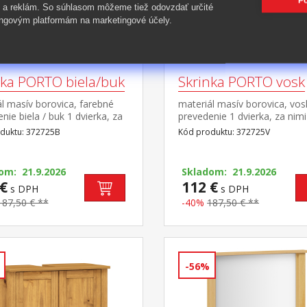
Po
 a reklám. So súhlasom môžeme tiež odovzdať určité
ngovým platformám na marketingové účely.
nka PORTO biela/buk
Skrinka PORTO vosk
l masív borovica, farebné
materiál masív borovica, vo
nie biela / buk 1 dvierka, za
prevedenie 1 dvierka, za nimi
polica, 1 zásuvka s kovovými
polica, 1 zásuvka s kovovými
duktu: 372725B
Kód produktu: 372725V
mi maximálne nosnosti
pojazdmi maximálne nosnost
é v návode na
uvedené v návode na
 súčasť zostavy PORTO
montáž súčasť zostavy POR
om: 21.9.2026
Skladom: 21.9.2026
uk
vosk
€
112 €
s DPH
s DPH
187,50 € **
-40%
187,50 € **
-56%