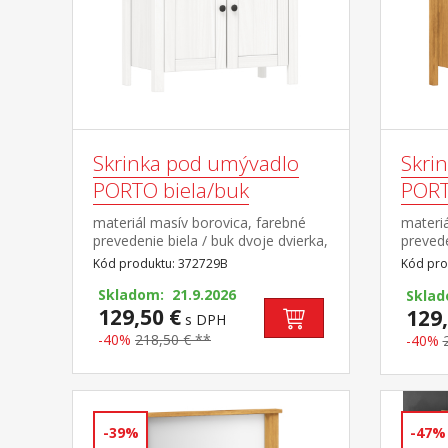
Skrinka pod umývadlo
Skri
PORTO biela/buk
PORT
materiál masív borovica, farebné
materi
prevedenie biela / buk dvoje dvierka,
prevede
jedna polica maximálne nosnosti
polica
Kód produktu: 372729B
Kód pro
uvedené v návode na
v návo
montáž súčasť zostavy PORTO
Skladom: 21.9.2026
PORTO
Skla
biela/buk
129,50 €
129,
s DPH
-40%
218,50 € **
-40%
-39%
-47%