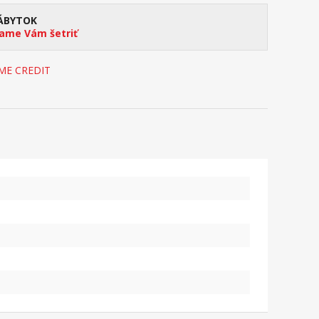
ÁBYTOK
me Vám šetriť
OME CREDIT