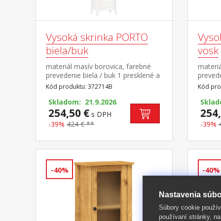
Vysoká skrinka PORTO
Vyso
biela/buk
vosk
materiál masív borovica, farebné
materi
prevedenie biela / buk 1 presklené a
prevede
1 plné dvierka, za každými 1 polica 2
dvierka
Kód produktu: 372714B
Kód pro
niky, 1 zásuvka s kovovými
1 zásu
pojazdmi maximálne nosnosti
Skladom: 21.9.2026
pojazd
Sklad
uvedené v návode na
254,50 €
uveden
254,
s DPH
montáž súčasť zostavy PORTO
montáž
-39%
424 € **
-39%
biela/buk
vosk
-40%
-40%
Nastavenia súbo
Súbory cookie použív
používaní stránky, na