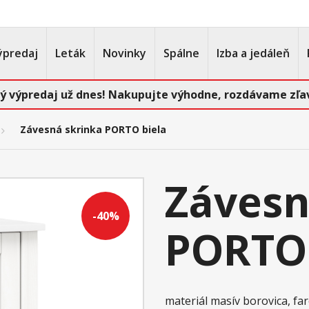
ýpredaj
Leták
Novinky
Spálne
Izba a jedáleň
ý výpredaj už dnes! Nakupujte výhodne, rozdávame zľav
Závesná skrinka PORTO biela
Závesn
-40%
PORTO 
materiál masív borovica, fa