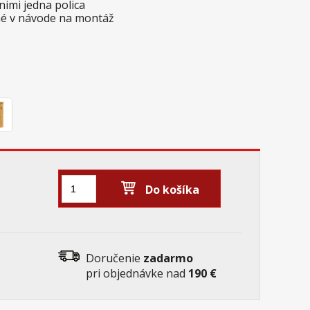
nimi jedna polica
é v návode na montáž
Do košíka
Doručenie
zadarmo
pri objednávke nad
190 €