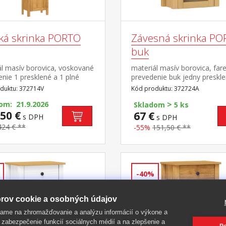
ká skrinka PORTO
Závesná skrinka P
buk
ál masív borovica, voskované
materiál masív borovica, far
nie 1 presklené a 1 plné
prevedenie buk jedny preskl
, za každými 1 polica 2 niky,
dvierka, za nimi jedna
duktu: 372714V
Kód produktu: 372724A
vka s kovovými
polica maximálne nosnosti 
>
mi maximálne nosnosti
om: 21.9.2026
v návode na montáž súčasť 
Skladom
5 ks
é v návode na
50 €
PORTO buk
67 €
s DPH
s DPH
 súčasť zostavy PORTO
424 € **
-55%
151,50 € **
-40%
rov cookie a osobných údajov
ame na zhromažďovanie a analýzu informácií o výkone a
 zabezpečenie funkcií sociálnych médií a na zlepšenie a