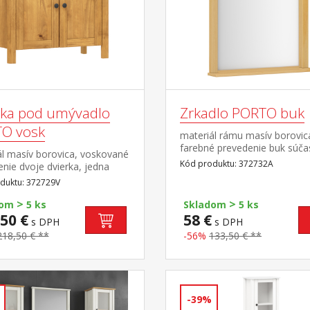
nka pod umývadlo
Zrkadlo PORTO buk
O vosk
materiál rámu masív borovic
farebné prevedenie buk súča
ál masív borovica, voskované
zostavy PORTO buk
Kód produktu: 372732A
nie dvoje dvierka, jedna
 maximálne nosnosti uvedené
duktu: 372729V
de na montáž súčasť zostavy
>
>
 vosk
dom
5 ks
Skladom
5 ks
50 €
58 €
s DPH
s DPH
218,50 € **
-56%
133,50 € **
-39%