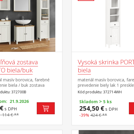
ľňová zostava
Vysoká skrinka POR
O biela/buk
biela
l masív borovica, farebné
materiál masív borovica, far
nie biela / buk zostava
prevedenie biely lak 1 preskl
j skrinky 372714B, závesnej
plné dvierka, za každými 1 po
duktu: 372700B
Kód produktu: 372714WH
y 372724B, skrinky 372725B,
niky, 1 zásuvka s kovovými
>
y pod umývadlo 372729B a
om: 21.9.2026
pojazdmi maximálne nosnost
Skladom
5 ks
a 372732B rozmer vysokej
€
uvedené v návode na montá
254,50 €
s DPH
s DPH
 (š/h/v) 42 × 30 × 190
súčasť zostavy PORTO biela
1 114 € **
-39%
424 € **
er závesnej skrinky (š/h/v)
 × 70 cm rozmer skrinky
 42 × 30 × 80 cm rozmer
 pod umývadlo (š/h/v) 60 ×