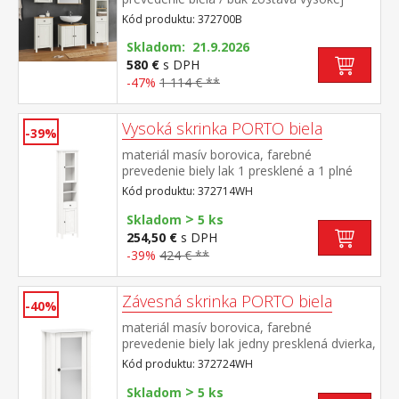
skrinky 372714B, závesnej skrinky 372724B,
Kód produktu: 372700B
skrinky 372725B, skrinky pod umývadlo
372729B a zrkadla 372732B rozmer
Skladom: 21.9.2026
vysokej skrinky (š/h/v) 42 × 30 × 190
580 €
s DPH
cm rozmer závesnej skrinky (š/h/v) 42 × 25
-47%
1 114 € **
× 70 cm rozmer skrinky (š/h/v) 42 × 30 × 80
cm rozmer skrinky pod umývadlo (š/h/v) 60
Vysoká skrinka PORTO biela
× 35 × 67 cm rozmer zrkadla (š/h/v) 67 × 12
-39%
× 78 cm
materiál masív borovica, farebné
prevedenie biely lak 1 presklené a 1 plné
dvierka, za každými 1 polica 2 niky, 1
Kód produktu: 372714WH
zásuvka s kovovými pojazdmi maximálne
>
nosnosti uvedené v návode na montáž
Skladom
5 ks
súčasť zostavy PORTO biela
254,50 €
s DPH
-39%
424 € **
Závesná skrinka PORTO biela
-40%
materiál masív borovica, farebné
prevedenie biely lak jedny presklená dvierka,
za nimi jedna polica maximálne nosnosti
Kód produktu: 372724WH
uvedené v návode na montáž súčasť
>
zostavy PORTO biela
Skladom
5 ks