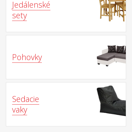
Jedálenské
sety
Pohovky
Sedacie
vaky