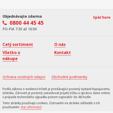
Objednávajte zdarma
Späť hore
0800 44 45 45
PO-PIA 7:30 až 16:00
Celý sortiment
O nás
Všetko o
Kontakt
nákupe
Ochrana osobných údajov
Obchodné podmienky
Podľa zákona o evidencii tržieb je predávajúci povinný vystaviť kupujúcemu
účtenku. Zároveň je povinný zaevidovať prijatú tržbu u správcu dane online;
v prípade technického výpadku potom najneskôr do 48 hodín.
Tieto stránky používajú cookies. Zotrvaním na stránke súhlasíte s ich
používaním.
Viac informácií