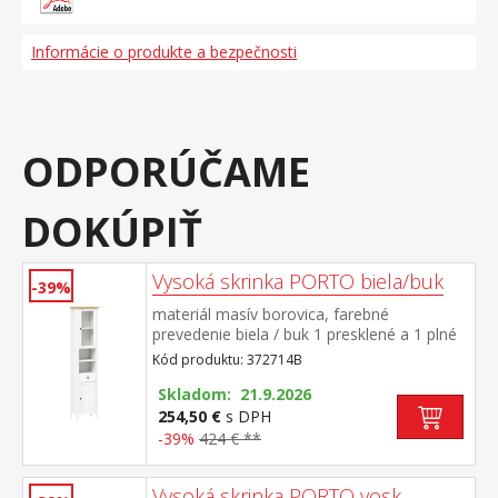
Informácie o produkte a bezpečnosti
ODPORÚČAME
DOKÚPIŤ
Vysoká skrinka PORTO biela/buk
-39%
materiál masív borovica, farebné
prevedenie biela / buk 1 presklené a 1 plné
dvierka, za každými 1 polica 2 niky, 1
Kód produktu: 372714B
zásuvka s kovovými pojazdmi maximálne
nosnosti uvedené v návode na
Skladom: 21.9.2026
montáž súčasť zostavy PORTO biela/buk
254,50 €
s DPH
-39%
424 € **
Vysoká skrinka PORTO vosk