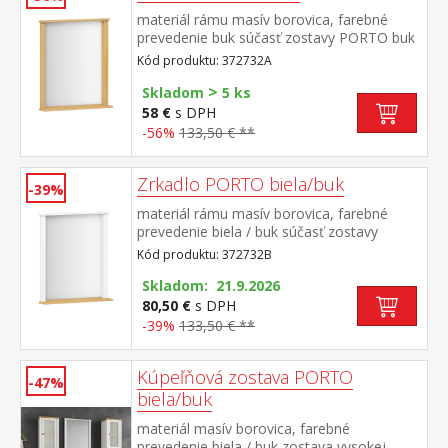
materiál rámu masív borovica, farebné
prevedenie buk súčasť zostavy PORTO buk
Kód produktu: 372732A
>
Skladom
5 ks
58 €
s DPH
-56%
133,50 € **
Zrkadlo PORTO biela/buk
-39%
materiál rámu masív borovica, farebné
prevedenie biela / buk súčasť zostavy
PORTO biela/buk
Kód produktu: 372732B
Skladom: 21.9.2026
80,50 €
s DPH
-39%
133,50 € **
Kúpeľňová zostava PORTO
-47%
biela/buk
materiál masív borovica, farebné
prevedenie biela / buk zostava vysokej