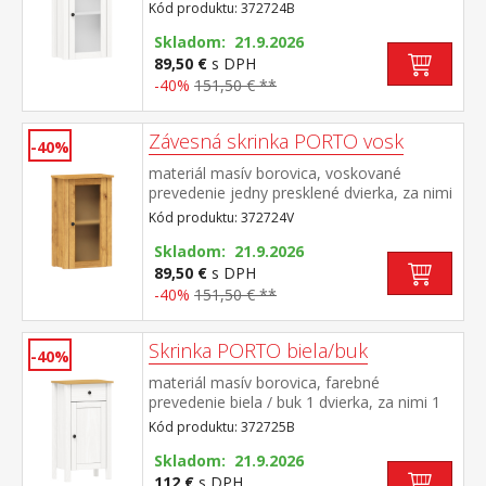
dvierka, za nimi jedna polica maximálne
Kód produktu: 372724B
nosnosti uvedené v návode na
montáž súčasť zostavy PORTO biela/buk
Skladom: 21.9.2026
89,50 €
s DPH
-40%
151,50 € **
Závesná skrinka PORTO vosk
-40%
materiál masív borovica, voskované
prevedenie jedny presklené dvierka, za nimi
jedna polica maximálne nosnosti uvedené v
Kód produktu: 372724V
návode na montáž súčasť zostavy PORTO
vosk
Skladom: 21.9.2026
89,50 €
s DPH
-40%
151,50 € **
Skrinka PORTO biela/buk
-40%
materiál masív borovica, farebné
prevedenie biela / buk 1 dvierka, za nimi 1
polica, 1 zásuvka s kovovými
Kód produktu: 372725B
pojazdmi maximálne nosnosti uvedené v
návode na montáž súčasť zostavy PORTO
Skladom: 21.9.2026
biela/buk
112 €
s DPH