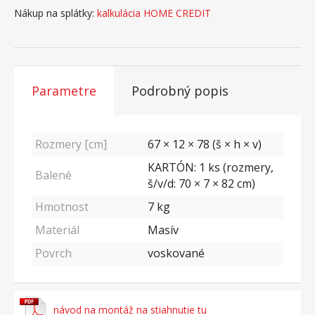
Nákup na splátky:
kalkulácia HOME CREDIT
Parametre
Podrobný popis
Rozmery [cm]
67 × 12 × 78 (š × h × v)
KARTÓN: 1 ks (rozmery,
Balené
š/v/d: 70 × 7 × 82 cm)
Hmotnost
7
kg
Materiál
Masív
Povrch
voskované
návod na montáž na stiahnutie tu