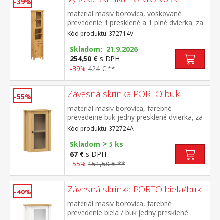
-39%
materiál masív borovica, voskované
prevedenie 1 presklené a 1 plné dvierka, za
každými 1 polica 2 niky, 1 zásuvka s
Kód produktu: 372714V
kovovými pojazdmi maximálne nosnosti
uvedené v návode na montáž súčasť
Skladom: 21.9.2026
zostavy PORTO vosk
254,50 €
s DPH
-39%
424 € **
Závesná skrinka PORTO buk
-55%
materiál masív borovica, farebné
prevedenie buk jedny presklené dvierka, za
nimi jedna polica maximálne nosnosti
Kód produktu: 372724A
uvedené v návode na montáž súčasť
>
zostavy PORTO buk
Skladom
5 ks
67 €
s DPH
-55%
151,50 € **
Závesná skrinka PORTO biela/buk
-40%
materiál masív borovica, farebné
prevedenie biela / buk jedny presklené