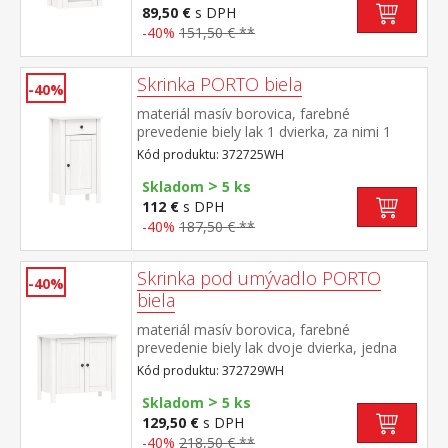
89,50 €
s DPH
-40%
151,50 € **
Skrinka PORTO biela
-40%
materiál masív borovica, farebné
prevedenie biely lak 1 dvierka, za nimi 1
polica, 1 zásuvka s kovovými pojazdmi
Kód produktu: 372725WH
maximálne nosnosti uvedené v návode na
>
montáž súčasť zostavy PORTO biela
Skladom
5 ks
112 €
s DPH
-40%
187,50 € **
Skrinka pod umývadlo PORTO
-40%
biela
materiál masív borovica, farebné
prevedenie biely lak dvoje dvierka, jedna
polica maximálne nosnosti uvedené v
Kód produktu: 372729WH
návode na montáž súčasť zostavy PORTO
>
biela
Skladom
5 ks
129,50 €
s DPH
-40%
218,50 € **