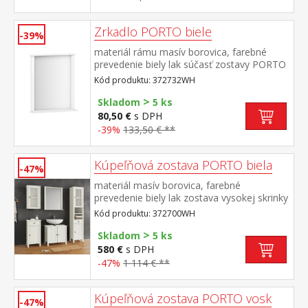
Zrkadlo PORTO biele
-39%
materiál rámu masív borovica, farebné
prevedenie biely lak súčasť zostavy PORTO
biela
Kód produktu: 372732WH
>
Skladom
5 ks
80,50 €
s DPH
-39%
133,50 € **
Kúpeľňová zostava PORTO biela
-47%
materiál masív borovica, farebné
prevedenie biely lak zostava vysokej skrinky
372714WH, závesnej skrinky 372724WH,
Kód produktu: 372700WH
skrinky 372725WH, skrinky pod umývadlo
>
372729WH a zrkadla 372732WH rozmer
Skladom
5 ks
vysokej skrinky (š/h/v) 42 × 30 × 190 cm
580 €
s DPH
rozmer závesnej skrinky (š/h/v) 42 × 25 × 70
-47%
1 114 € **
cm rozmer skrinky (š/h/v) 42 × 30 × 80 cm
rozmer skrinky pod umývadlo (š/h/v) 60 ×
35 × 67 cm rozmer zrkadla (š/h/v) 67 × 12 ×
Kúpeľňová zostava PORTO vosk
-47%