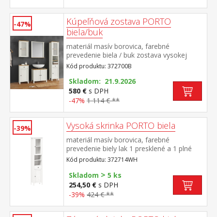
Kúpeľňová zostava PORTO
-47%
biela/buk
materiál masív borovica, farebné
prevedenie biela / buk zostava vysokej
skrinky 372714B, závesnej skrinky 372724B,
Kód produktu: 372700B
skrinky 372725B, skrinky pod umývadlo
372729B a zrkadla 372732B rozmer
Skladom: 21.9.2026
vysokej skrinky (š/h/v) 42 × 30 × 190
580 €
s DPH
cm rozmer závesnej skrinky (š/h/v) 42 × 25
-47%
1 114 € **
× 70 cm rozmer skrinky (š/h/v) 42 × 30 × 80
cm rozmer skrinky pod umývadlo (š/h/v) 60
Vysoká skrinka PORTO biela
× 35 × 67 cm rozmer zrkadla (š/h/v) 67 × 12
-39%
× 78 cm
materiál masív borovica, farebné
prevedenie biely lak 1 presklené a 1 plné
dvierka, za každými 1 polica 2 niky, 1
Kód produktu: 372714WH
zásuvka s kovovými pojazdmi maximálne
>
nosnosti uvedené v návode na montáž
Skladom
5 ks
súčasť zostavy PORTO biela
254,50 €
s DPH
-39%
424 € **