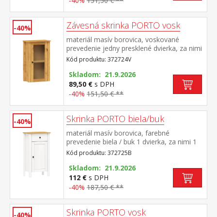
-40%
151,50 € **
Závesná skrinka PORTO vosk
-40%
materiál masív borovica, voskované
prevedenie jedny presklené dvierka, za nimi
jedna polica maximálne nosnosti uvedené v
Kód produktu: 372724V
návode na montáž súčasť zostavy PORTO
vosk
Skladom: 21.9.2026
89,50 €
s DPH
-40%
151,50 € **
Skrinka PORTO biela/buk
-40%
materiál masív borovica, farebné
prevedenie biela / buk 1 dvierka, za nimi 1
polica, 1 zásuvka s kovovými
Kód produktu: 372725B
pojazdmi maximálne nosnosti uvedené v
návode na montáž súčasť zostavy PORTO
Skladom: 21.9.2026
biela/buk
112 €
s DPH
-40%
187,50 € **
Skrinka PORTO vosk
-40%