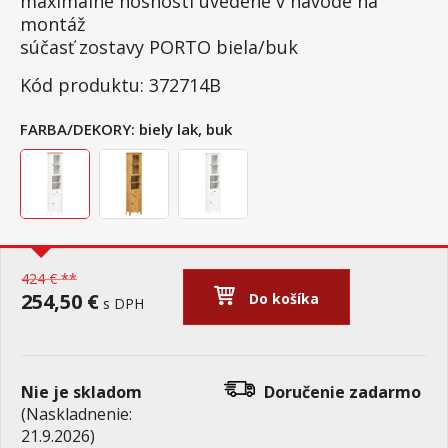
maximálne nosnosti uvedené v návode na
montáž
súčasť zostavy PORTO biela/buk
Kód produktu: 372714B
FARBA/DEKORY:
biely lak, buk
424 € **
254,50 €
Do košíka
s DPH
Nie je skladom
Doručenie
zadarmo
(Naskladnenie:
21.9.2026)