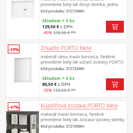
prevedenie biely lak dvoje dvierka, jedna
polica maximálne nosnosti uvedené v
Kód produktu: 372729WH
návode na montáž súčasť zostavy PORTO
>
biela
Skladom
5 ks
129,50 €
s DPH
-40%
218,50 € **
Zrkadlo PORTO biele
-39%
materiál rámu masív borovica, farebné
prevedenie biely lak súčasť zostavy PORTO
biela
Kód produktu: 372732WH
>
Skladom
5 ks
80,50 €
s DPH
-39%
133,50 € **
Kúpeľňová zostava PORTO biela
-47%
materiál masív borovica, farebné
prevedenie biely lak zostava vysokej skrinky
372714WH, závesnej skrinky 372724WH,
Kód produktu: 372700WH
skrinky 372725WH, skrinky pod umývadlo