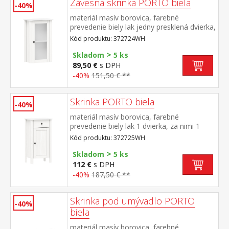
Závesná skrinka PORTO biela
-40%
materiál masív borovica, farebné
prevedenie biely lak jedny presklená dvierka,
za nimi jedna polica maximálne nosnosti
Kód produktu: 372724WH
uvedené v návode na montáž súčasť
>
zostavy PORTO biela
Skladom
5 ks
89,50 €
s DPH
-40%
151,50 € **
Skrinka PORTO biela
-40%
materiál masív borovica, farebné
prevedenie biely lak 1 dvierka, za nimi 1
polica, 1 zásuvka s kovovými pojazdmi
Kód produktu: 372725WH
maximálne nosnosti uvedené v návode na
>
montáž súčasť zostavy PORTO biela
Skladom
5 ks
112 €
s DPH
-40%
187,50 € **
Skrinka pod umývadlo PORTO
-40%
biela
materiál masív borovica, farebné