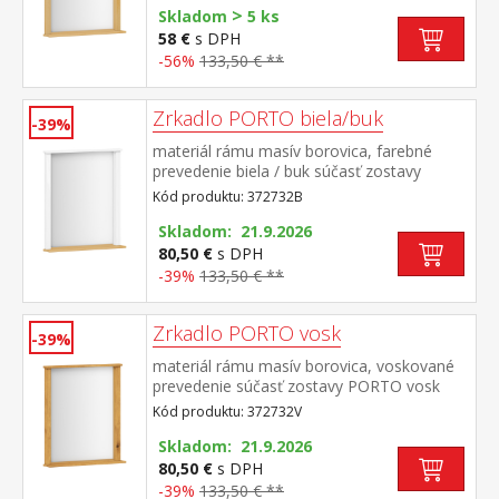
>
Skladom
5 ks
58 €
s DPH
-56%
133,50 € **
Zrkadlo PORTO biela/buk
-39%
materiál rámu masív borovica, farebné
prevedenie biela / buk súčasť zostavy
PORTO biela/buk
Kód produktu: 372732B
Skladom: 21.9.2026
80,50 €
s DPH
-39%
133,50 € **
Zrkadlo PORTO vosk
-39%
materiál rámu masív borovica, voskované
prevedenie súčasť zostavy PORTO vosk
Kód produktu: 372732V
Skladom: 21.9.2026
80,50 €
s DPH
-39%
133,50 € **