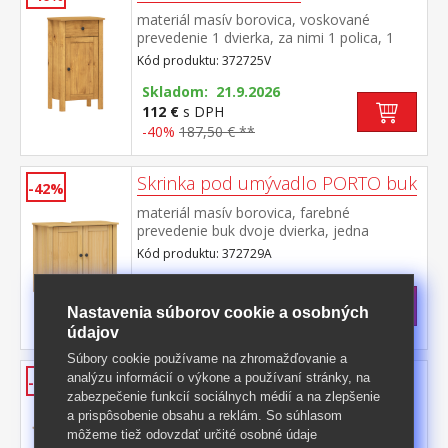
materiál masív borovica, voskované
prevedenie 1 dvierka, za nimi 1 polica, 1
zásuvka s kovovými pojazdmi maximálne
Kód produktu: 372725V
nosnosti uvedené v návode na
montáž súčasť zostavy PORTO vosk
Skladom: 21.9.2026
112 €
s DPH
-40%
187,50 € **
Skrinka pod umývadlo PORTO buk
-42%
materiál masív borovica, farebné
prevedenie buk dvoje dvierka, jedna
polica maximálne nosnosti uvedené v
Kód produktu: 372729A
návode na montáž súčasť zostavy PORTO
>
buk
Skladom
5 ks
125 €
s DPH
Nastavenia súborov cookie a osobných
-42%
218,50 € **
údajov
Súbory cookie používame na zhromažďovanie a
Skrinka pod umývadlo PORTO
analýzu informácií o výkone a používaní stránky, na
-40%
biela/buk
zabezpečenie funkcií sociálnych médií a na zlepšenie
a prispôsobenie obsahu a reklám. So súhlasom
materiál masív borovica, farebné
môžeme tiež odovzdať určité osobné údaje
prevedenie biela / buk dvoje dvierka, jedna