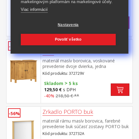
marketingovým platformám na marketingové účely.
polica maximálne nosnosti uvedené v
Kód produktu: 372729B
Viac informácií
návode na montáž súčasť zostavy PORTO
biela/buk
Skladom: 21.9.2026
129,50 €
s DPH
Nastavenia
-40%
218,50 € **
Povoliť všetko
Skrinka pod umývadlo PORTO
-40%
vosk
materiál masív borovica, voskované
prevedenie dvoje dvierka, jedna
polica maximálne nosnosti uvedené v
Kód produktu: 372729V
návode na montáž súčasť zostavy PORTO
>
vosk
Skladom
5 ks
129,50 €
s DPH
-40%
218,50 € **
Zrkadlo PORTO buk
-56%
materiál rámu masív borovica, farebné
prevedenie buk súčasť zostavy PORTO buk
Kód produktu: 372732A