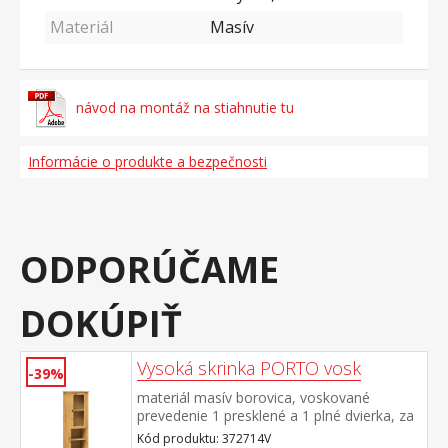
Materiál
Masív
návod na montáž na stiahnutie tu
Informácie o produkte a bezpečnosti
ODPORÚČAME
DOKÚPIŤ
Vysoká skrinka PORTO vosk
-39%
materiál masív borovica, voskované
prevedenie 1 presklené a 1 plné dvierka, za
každými 1 polica 2 niky, 1 zásuvka s
Kód produktu: 372714V