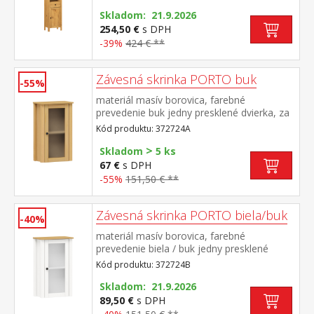
kovovými pojazdmi maximálne nosnosti
uvedené v návode na montáž súčasť
Skladom: 21.9.2026
zostavy PORTO vosk
254,50 €
s DPH
-39%
424 € **
Závesná skrinka PORTO buk
-55%
materiál masív borovica, farebné
prevedenie buk jedny presklené dvierka, za
nimi jedna polica maximálne nosnosti
Kód produktu: 372724A
uvedené v návode na montáž súčasť
>
zostavy PORTO buk
Skladom
5 ks
67 €
s DPH
-55%
151,50 € **
Závesná skrinka PORTO biela/buk
-40%
materiál masív borovica, farebné
prevedenie biela / buk jedny presklené
dvierka, za nimi jedna polica maximálne
Kód produktu: 372724B
nosnosti uvedené v návode na
montáž súčasť zostavy PORTO biela/buk
Skladom: 21.9.2026
89,50 €
s DPH