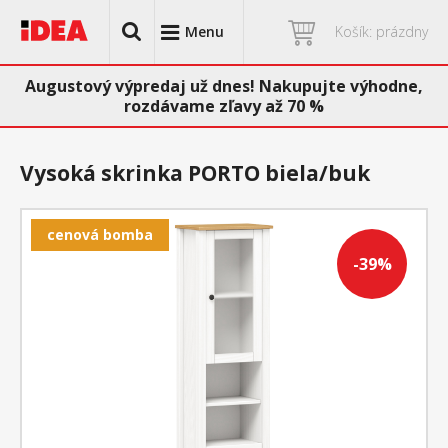
Menu
Košík: prázdny
Augustový výpredaj už dnes! Nakupujte výhodne,
rozdávame zľavy až 70 %
Vysoká skrinka PORTO biela/buk
cenová bomba
-39%