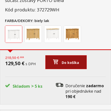
súčasť zostavy PORTO biela
Kód produktu: 372729WH
FARBA/DEKORY:
biely lak
218,50 € **
129,50 €
Do košíka
s DPH
>
Doručenie
zadarmo
Skladom
5 ks
pri objednávke nad
190 €