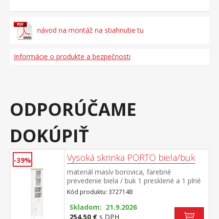
návod na montáž na stiahnutie tu
Informácie o produkte a bezpečnosti
ODPORÚČAME
DOKÚPIŤ
Vysoká skrinka PORTO biela/buk
-39%
materiál masív borovica, farebné
prevedenie biela / buk 1 presklené a 1 plné
dvierka, za každými 1 polica 2 niky, 1
Kód produktu: 372714B
zásuvka s kovovými pojazdmi maximálne
nosnosti uvedené v návode na
Skladom: 21.9.2026
montáž súčasť zostavy PORTO biela/buk
254,50 €
s DPH