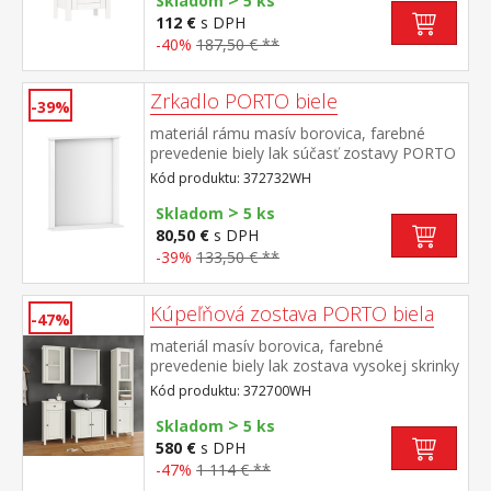
>
Skladom
5 ks
112 €
s DPH
-40%
187,50 € **
Zrkadlo PORTO biele
-39%
materiál rámu masív borovica, farebné
prevedenie biely lak súčasť zostavy PORTO
biela
Kód produktu: 372732WH
>
Skladom
5 ks
80,50 €
s DPH
-39%
133,50 € **
Kúpeľňová zostava PORTO biela
-47%
materiál masív borovica, farebné
prevedenie biely lak zostava vysokej skrinky
372714WH, závesnej skrinky 372724WH,
Kód produktu: 372700WH
skrinky 372725WH, skrinky pod umývadlo
>
372729WH a zrkadla 372732WH rozmer
Skladom
5 ks
vysokej skrinky (š/h/v) 42 × 30 × 190 cm
580 €
s DPH
rozmer závesnej skrinky (š/h/v) 42 × 25 × 70
-47%
1 114 € **
cm rozmer skrinky (š/h/v) 42 × 30 × 80 cm