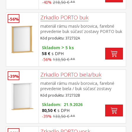
-40%
218,50 € **
Zrkadlo PORTO buk
-56%
materiál rámu masív borovica, farebné
prevedenie buk súčasť zostavy PORTO buk
Kód produktu: 372732A
>
Skladom
5 ks
58 €
s DPH
-56%
133,50 € **
Zrkadlo PORTO biela/buk
-39%
materiál rámu masív borovica, farebné
prevedenie biela / buk súčasť zostavy
PORTO biela/buk
Kód produktu: 372732B
Skladom: 21.9.2026
80,50 €
s DPH
-39%
133,50 € **
Zrkadlo PORTO vosk