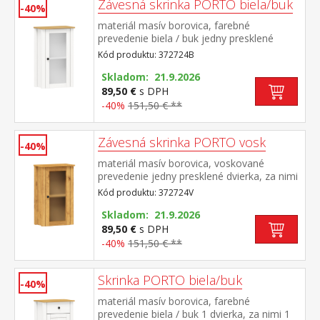
Závesná skrinka PORTO biela/buk
-40%
materiál masív borovica, farebné
prevedenie biela / buk jedny presklené
dvierka, za nimi jedna polica maximálne
Kód produktu: 372724B
nosnosti uvedené v návode na
montáž súčasť zostavy PORTO biela/buk
Skladom: 21.9.2026
89,50 €
s DPH
-40%
151,50 € **
Závesná skrinka PORTO vosk
-40%
materiál masív borovica, voskované
prevedenie jedny presklené dvierka, za nimi
jedna polica maximálne nosnosti uvedené v
Kód produktu: 372724V
návode na montáž súčasť zostavy PORTO
vosk
Skladom: 21.9.2026
89,50 €
s DPH
-40%
151,50 € **
Skrinka PORTO biela/buk
-40%
materiál masív borovica, farebné
prevedenie biela / buk 1 dvierka, za nimi 1