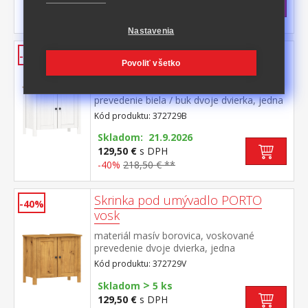
125 €
s DPH
-42%
218,50 € **
Nastavenia
Skrinka pod umývadlo PORTO
-40%
Povoliť všetko
biela/buk
materiál masív borovica, farebné
prevedenie biela / buk dvoje dvierka, jedna
polica maximálne nosnosti uvedené v
Kód produktu: 372729B
návode na montáž súčasť zostavy PORTO
biela/buk
Skladom: 21.9.2026
129,50 €
s DPH
-40%
218,50 € **
Skrinka pod umývadlo PORTO
-40%
vosk
materiál masív borovica, voskované
prevedenie dvoje dvierka, jedna
polica maximálne nosnosti uvedené v
Kód produktu: 372729V
návode na montáž súčasť zostavy PORTO
>
vosk
Skladom
5 ks
129,50 €
s DPH