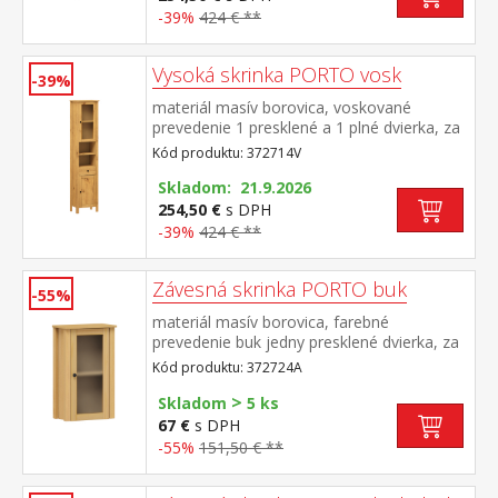
-39%
424 € **
Vysoká skrinka PORTO vosk
-39%
materiál masív borovica, voskované
prevedenie 1 presklené a 1 plné dvierka, za
každými 1 polica 2 niky, 1 zásuvka s
Kód produktu: 372714V
kovovými pojazdmi maximálne nosnosti
uvedené v návode na montáž súčasť
Skladom: 21.9.2026
zostavy PORTO vosk
254,50 €
s DPH
-39%
424 € **
Závesná skrinka PORTO buk
-55%
materiál masív borovica, farebné
prevedenie buk jedny presklené dvierka, za
nimi jedna polica maximálne nosnosti
Kód produktu: 372724A
uvedené v návode na montáž súčasť
>
zostavy PORTO buk
Skladom
5 ks
67 €
s DPH
-55%
151,50 € **