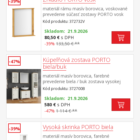
-39%
materiál rámu masív borovica, voskované
prevedenie súčasť zostavy PORTO vosk
Kód produktu: 372732V
Skladom: 21.9.2026
80,50 €
s DPH
-39%
133,50 € **
Kúpeľňová zostava PORTO
-47%
biela/buk
materiál masív borovica, farebné
prevedenie biela / buk zostava vysokej
skrinky 372714B, závesnej skrinky 372724B,
Kód produktu: 372700B
skrinky 372725B, skrinky pod umývadlo
372729B a zrkadla 372732B rozmer
Skladom: 21.9.2026
vysokej skrinky (š/h/v) 42 × 30 × 190
580 €
s DPH
cm rozmer závesnej skrinky (š/h/v) 42 × 25
-47%
1 114 € **
× 70 cm rozmer skrinky (š/h/v) 42 × 30 × 80
cm rozmer skrinky pod umývadlo (š/h/v) 60
Vysoká skrinka PORTO biela
× 35 × 67 cm rozmer zrkadla (š/h/v) 67 × 12
-39%
× 78 cm
materiál masív borovica, farebné