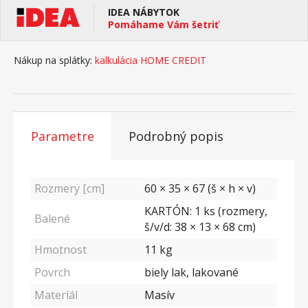
IDEA NÁBYTOK
Pomáhame Vám šetriť
Nákup na splátky:
kalkulácia HOME CREDIT
Parametre
Podrobný popis
Rozmery [cm]
60 × 35 × 67 (š × h × v)
KARTÓN: 1 ks (rozmery,
Balené
š/v/d: 38 × 13 × 68 cm)
Hmotnost
11
kg
Povrch
biely lak, lakované
Materiál
Masív