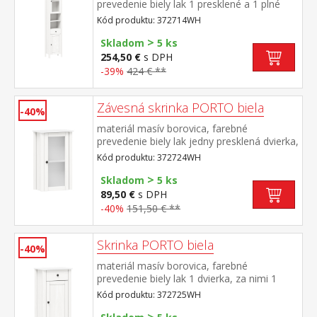
prevedenie biely lak 1 presklené a 1 plné
dvierka, za každými 1 polica 2 niky, 1
Kód produktu: 372714WH
zásuvka s kovovými pojazdmi maximálne
>
nosnosti uvedené v návode na montáž
Skladom
5 ks
súčasť zostavy PORTO biela
254,50 €
s DPH
-39%
424 € **
Závesná skrinka PORTO biela
-40%
materiál masív borovica, farebné
prevedenie biely lak jedny presklená dvierka,
za nimi jedna polica maximálne nosnosti
Kód produktu: 372724WH
uvedené v návode na montáž súčasť
>
zostavy PORTO biela
Skladom
5 ks
89,50 €
s DPH
-40%
151,50 € **
Skrinka PORTO biela
-40%
materiál masív borovica, farebné
prevedenie biely lak 1 dvierka, za nimi 1
polica, 1 zásuvka s kovovými pojazdmi
Kód produktu: 372725WH
maximálne nosnosti uvedené v návode na
montáž súčasť zostavy PORTO biela