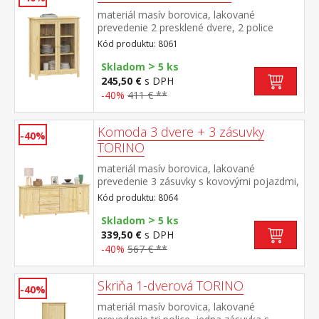
materiál masív borovica, lakované
prevedenie 2 presklené dvere, 2 police
maximálne nosnosti uvedené v návode na
Kód produktu: 8061
montáž
>
Skladom
5 ks
245,50 €
s DPH
-40%
411 € **
Komoda 3 dvere + 3 zásuvky
-40%
TORINO
materiál masív borovica, lakované
prevedenie 3 zásuvky s kovovými pojazdmi,
3 plné dvere, 2 police maximálne nosnosti
Kód produktu: 8064
uvedené v návode na montáž
>
Skladom
5 ks
339,50 €
s DPH
-40%
567 € **
Skriňa 1-dverová TORINO
-40%
materiál masív borovica, lakované