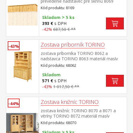
prevedenie nadstavec pre skriňu 8069
Kód produktu: 8169
>
Skladom
5 ks
393 €
s DPH
-42%
687,50 € **
Zostava príborník TORINO
-43%
zostava príborníka TORINO 8062 a
nadstavca TORINO 8063 materiál masív
borovica, lakované prevedenie príborník: 3
Kód produktu: 68062
dvere, 3 zásuvky s kovovými
pojazdmi nadstavec: dvoje presklené
Skladom
dvierka rozmer príborníka (š/h/v) 129 × 40 ×
571 €
s DPH
80 cm rozmer nadstavca (š/h/v) 129 × 33 ×
-43%
1 017,50 € **
100 cm
Zostava knižníc TORINO
-44%
zostava knižníc TORINO 8070 a 8071 a
vitríny TORINO 8072 materiál masív
borovica, lakované prevedenie knižnica
Kód produktu: 68070
8070: štyri police knižnica 8071: tri police,
>
dve zásuvky s kovovými pojazdmi vitrína
Skladom
5 ks