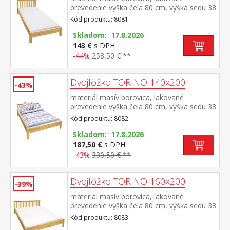
prevedenie výška čela 80 cm, výška sedu 38
cm, cena bez roštu a matraca minimálna
Kód produktu: 8081
odporúčaná výška matraca 15 cm
odporúčaný rozmer matraca 90 × 200 cm a
Skladom: 17.8.2026
rošt R1 odporúčaná nosnosť do 120 kg
143 €
s DPH
-44%
258,50 € **
Dvojlôžko TORINO 140x200
-43%
materiál masív borovica, lakované
prevedenie výška čela 80 cm, výška sedu 38
cm, cena bez roštu a matraca minimálna
Kód produktu: 8082
odporúčaná výška matraca 15 cm
odporúčaný rozmer matraca 140 × 200 cm
Skladom: 17.8.2026
a rošt R3 odporúčaná nosnosť do 120 kg
187,50 €
s DPH
na každej polovici postele
-43%
330,50 € **
Dvojlôžko TORINO 160x200
-39%
materiál masív borovica, lakované
prevedenie výška čela 80 cm, výška sedu 38
cm, cena bez roštu a matraca minimálna
Kód produktu: 8083
odporúčaná výška matraca 15 cm