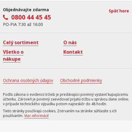
Objednávajte zdarma
Späť hore
0800 44 45 45
PO-PIA 7:30 až 16:00
Celý sortiment
O nás
Všetko o
Kontakt
nákupe
Ochrana osobných údajov
Obchodné podmienky
Podľa zákona o evidencii tržieb je predávajúci povinný vystaviť kupujúcemu
účtenku. Zároveň je povinný zaevidovať prijatú tržbu u správcu dane online;
v prípade technického výpadku potom najneskôr do 48 hodín.
Tieto stránky používajú cookies. Zotrvaním na stránke súhlasíte s ich
používaním.
Viac informácií