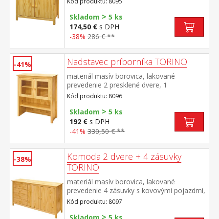
Kód produktu: 8095
nadstavec 8096
>
Skladom
5 ks
174,50 €
s DPH
-38%
286 € **
Nadstavec príborníka TORINO
-41%
materiál masív borovica, lakované
prevedenie 2 presklené dvere, 1
polica nadstavec príborníka 8095
Kód produktu: 8096
>
Skladom
5 ks
192 €
s DPH
-41%
330,50 € **
Komoda 2 dvere + 4 zásuvky
-38%
TORINO
materiál masív borovica, lakované
prevedenie 4 zásuvky s kovovými pojazdmi,
2 plné dvere, 1 polica
Kód produktu: 8097
>
Skladom
5 ks