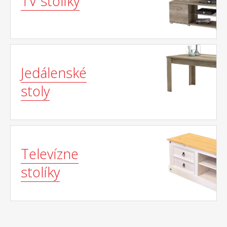
TV stolíky
Jedálenské
stoly
Televízne
stolíky