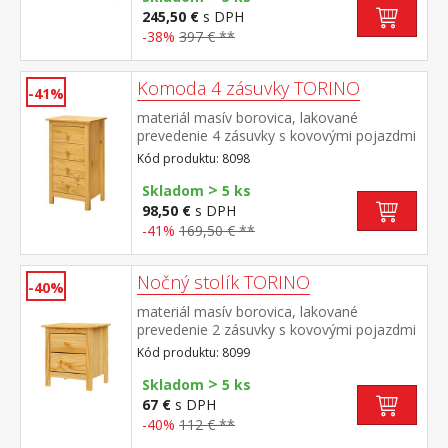
245,50 €
s DPH
-38%
397 € **
Komoda 4 zásuvky TORINO
-41%
materiál masív borovica, lakované
prevedenie 4 zásuvky s kovovými pojazdmi
Kód produktu: 8098
>
Skladom
5 ks
98,50 €
s DPH
-41%
169,50 € **
Nočný stolík TORINO
-40%
materiál masív borovica, lakované
prevedenie 2 zásuvky s kovovými pojazdmi
Kód produktu: 8099
>
Skladom
5 ks
67 €
s DPH
-40%
112 € **