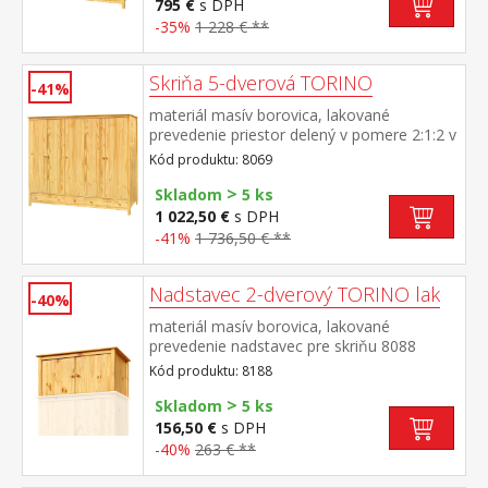
pojazdmi odporúčaný nadstavec 8168
795 €
s DPH
-35%
1 228 € **
Skriňa 5-dverová TORINO
-41%
materiál masív borovica, lakované
prevedenie priestor delený v pomere 2:1:2 v
ľavej a pravej širšej časti šatníková tyč a
Kód produktu: 8069
polica na klobúky v strednej úzkej časti 3
>
police v spodnej časti 3 zásuvky s kovovými
Skladom
5 ks
pojazdmi odporúčaný nadstavec 8169
1 022,50 €
s DPH
-41%
1 736,50 € **
Nadstavec 2-dverový TORINO lak
-40%
materiál masív borovica, lakované
prevedenie nadstavec pre skriňu 8088
Kód produktu: 8188
>
Skladom
5 ks
156,50 €
s DPH
-40%
263 € **