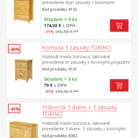
prevedenie štyri zásuvky s kovovými
pojazdmi
Kód produktu: 9132
>
Skladom
5 ks
174,50 €
s DPH
-39%
290,50 € **
Komoda 3 zásuvky TORINO
-40%
materiál masív borovica, lakované
prevedenie tri zásuvky s kovovými pojazdmi
Kód produktu: 9131
>
Skladom
5 ks
79 €
s DPH
-40%
133,50 € **
Príborník 3 dvere + 3 zásuvky
-43%
TORINO
materiál masív borovica, lakované
prevedenie 3 dvere, 3 zásuvky s kovovými
pojazdmi vhodný doplnok nadstavec
Kód produktu: 8062