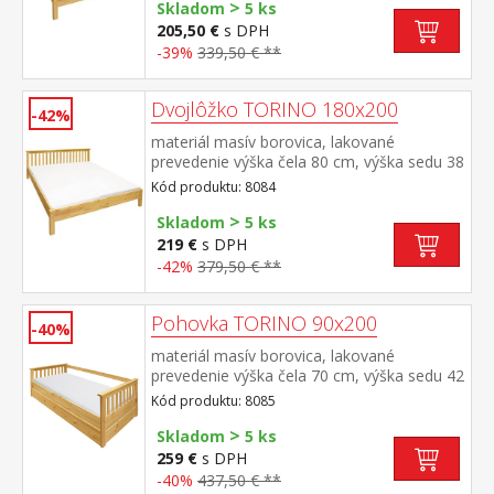
>
odporúčaný rozmer matraca 160 × 200 cm
Skladom
5 ks
alebo 2 kusy 80 × 200 cm a rošt R2
205,50 €
s DPH
odporúčaná nosnosť do 120 kg na každej
-39%
339,50 € **
polovici postele
Dvojlôžko TORINO 180x200
-42%
materiál masív borovica, lakované
prevedenie výška čela 80 cm, výška sedu 38
cm, cena bez roštu a matraca minimálna
Kód produktu: 8084
odporúčaná výška matraca 15
>
cm odporúčaný rozmer matraca 180 × 200
Skladom
5 ks
cm alebo 2 kusy 90 × 200 cm a rošt R4
219 €
s DPH
alebo 2 kusy R1 odporúčaná nosnosť do
-42%
379,50 € **
120 kg na každej polovici postele
Pohovka TORINO 90x200
-40%
materiál masív borovica, lakované
prevedenie výška čela 70 cm, výška sedu 42
cm, cena bez roštu a matraca minimálna
Kód produktu: 8085
odporúčaná výška matraca 15
>
cm odporúčaný rozmer matraca 90 × 200
Skladom
5 ks
cm a rošt R1 k pohovke možné dokúpiť
259 €
s DPH
výsuvnú prístelku TORINO 8086 alebo
-40%
437,50 € **