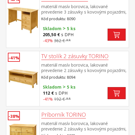
materiál masív borovica, lakované
prevedenie 3 zásuvky s kovovými pojazdmi,
1 polica výsuv nie je súčasťou dodávky k
Kód produktu: 8090
stolu je možné dokúpiť výsuvnú dosku na
>
klávesnicu 8840
Skladom
5 ks
205,50 €
s DPH
-43%
362 € **
TV stolík 2 zásuvky TORINO
-41%
materiál masív borovica, lakované
prevedenie 2 zásuvky s kovovými pojazdmi,
1 polica
Kód produktu: 8094
>
Skladom
5 ks
112 €
s DPH
-41%
192 € **
Príborník TORINO
-38%
materiál masív borovica, lakované
prevedenie 2 zásuvky s kovovými pojazdmi,
2 plné dvere, 1 polica vhodný doplnok