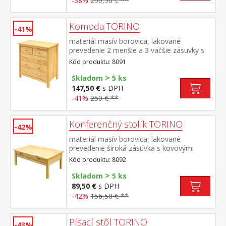
-38%
290,50 € **
Komoda TORINO
-41%
materiál masív borovica, lakované
prevedenie 2 menšie a 3 väčšie zásuvky s
kovovými pojazdmi
Kód produktu: 8091
>
Skladom
5 ks
147,50 €
s DPH
-41%
250 € **
Konferenčný stolík TORINO
-42%
materiál masív borovica, lakované
prevedenie široká zásuvka s kovovými
pojazdmi
Kód produktu: 8092
>
Skladom
5 ks
89,50 €
s DPH
-42%
156,50 € **
Písací stôl TORINO
-43%