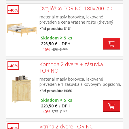
Dvojlôžko TORINO 180x200 lak
-46%
materiál masív borovica, lakované
prevedenie cena vrátane roštu (drevený
latkový) bez matraca odporúčaný rozmer
Kód produktu: 8181
matraca 180 × 200 cm alebo 2 kusy 90 ×
>
200 cm
Skladom
5 ks
223,50 €
s DPH
-46%
420 € **
Komoda 2 dvere + zásuvka
-40%
TORINO
materiál masív borovica, lakované
prevedenie 1 zásuvka s kovovými pojazdmi,
2 plné dvere, 1 polica maximálne nosnosti
Kód produktu: 8060
uvedené v návode na montáž
>
Skladom
5 ks
223,50 €
s DPH
-40%
375 € **
Vitrína 2 dvere TORINO
-40%