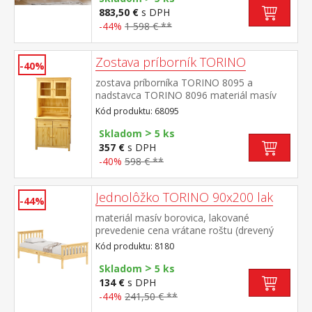
8072: dvoje čiastočne presklené dvere, štyri
883,50 €
s DPH
police rozmer knižnice 8070 (š/h/v) 85 × 37
-44%
1 598 € **
× 190 cm rozmer knižnice 8071 (š/h/v) 85 ×
37 × 190 cm rozmer vitríny 8072 (š/h/v) 85
× 37 × 190 cm
Zostava príborník TORINO
-40%
zostava príborníka TORINO 8095 a
nadstavca TORINO 8096 materiál masív
borovica, lakované prevedenie príborník: 2
Kód produktu: 68095
zásuvky s kovovými pojazdmi, 2 plné dvere,
>
1 polica nadstavec: 2 presklené dvere, 1
Skladom
5 ks
polica rozmer príborníka (š/h/v) 90 × 40 ×
357 €
s DPH
80 cm rozmer nadstavca (š/h/v) 90 × 33 ×
-40%
598 € **
100 cm
Jednolôžko TORINO 90x200 lak
-44%
materiál masív borovica, lakované
prevedenie cena vrátane roštu (drevený
latkový) bez matraca odporúčaný rozmer
Kód produktu: 8180
matraca 90 × 200 cm
>
Skladom
5 ks
134 €
s DPH
-44%
241,50 € **