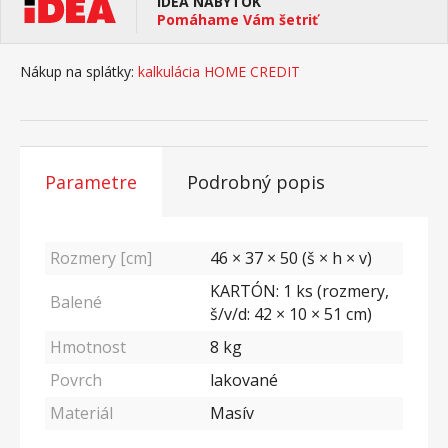
IDEA NÁBYTOK
Pomáhame Vám šetriť
Nákup na splátky:
kalkulácia HOME CREDIT
Parametre
Podrobný popis
Rozmery [cm]
46 × 37 × 50 (š × h × v)
KARTÓN: 1 ks (rozmery,
Balené
š/v/d: 42 × 10 × 51 cm)
Hmotnost
8
kg
Povrch
lakované
Materiál
Masív