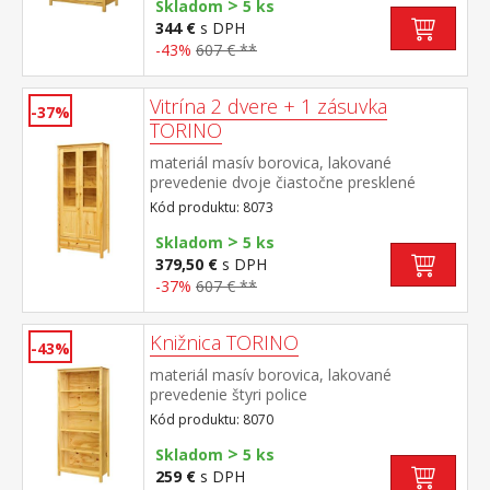
>
Skladom
5 ks
344 €
s DPH
-43%
607 € **
Vitrína 2 dvere + 1 zásuvka
-37%
TORINO
materiál masív borovica, lakované
prevedenie dvoje čiastočne presklené
dvere, tri police jedna zásuvka s kovovými
Kód produktu: 8073
pojazdmi
>
Skladom
5 ks
379,50 €
s DPH
-37%
607 € **
Knižnica TORINO
-43%
materiál masív borovica, lakované
prevedenie štyri police
Kód produktu: 8070
>
Skladom
5 ks
259 €
s DPH