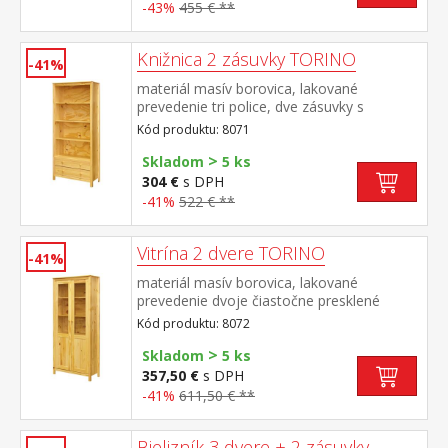
-43%
455 € **
Knižnica 2 zásuvky TORINO
-41%
materiál masív borovica, lakované
prevedenie tri police, dve zásuvky s
kovovými pojazdmi
Kód produktu: 8071
>
Skladom
5 ks
304 €
s DPH
-41%
522 € **
Vitrína 2 dvere TORINO
-41%
materiál masív borovica, lakované
prevedenie dvoje čiastočne presklené
dvere, štyri police
Kód produktu: 8072
>
Skladom
5 ks
357,50 €
s DPH
-41%
611,50 € **
Bielizník 3 dvere + 2 zásuvky