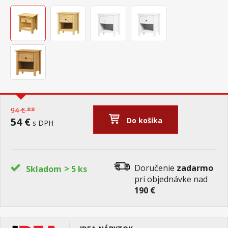
94 € **
54 €
Do košíka
s DPH
>
Doručenie
zadarmo
Skladom
5 ks
pri objednávke nad
190 €