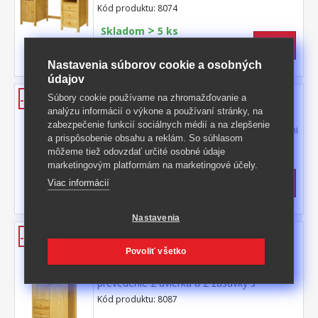
zásuvky s kovovými pojazdmi výsuv nie je
Kód produktu: 8074
súčasťou dodávky k stolu je možné dokúpiť
>
výsuvnú dosku na klávesnicu 8840
Skladom
5 ks
286 €
s DPH
-41%
491 € **
Nastavenia súborov cookie a osobných
údajov
Komoda 5 zásuviek TORINO
Súbory cookie používame na zhromažďovanie a
-38%
analýzu informácií o výkone a používaní stránky, na
materiál masív borovica, lakované
zabezpečenie funkcií sociálnych médií a na zlepšenie
prevedenie 5 zásuviek s kovovými pojazdmi
a prispôsobenie obsahu a reklám. So súhlasom
Kód produktu: 8077
môžeme tiež odovzdať určité osobné údaje
marketingovým platformám na marketingové účely.
>
Skladom
5 ks
174,50 €
s DPH
Viac informácií
-38%
286 € **
Nastavenia
Bielizník 2 dvere + 2 zásuvky
-43%
TORINO
Povoliť všetko
materiál masív borovica, lakované
prevedenie 2 dvierka a 2 zásuvky s
kovovými pojazdmi
Kód produktu: 8087