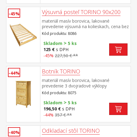
8086K
Výsuvná posteľ TORINO 90x200
-45%
materiál masív borovica, lakované
prevedenie výsuvná na kolieskach, cena bez
matraca maximálna odporúčaná výška
Kód produktu: 8086
matraca 14 cm odporúčaný rozmer
>
matraca 90 × 200 cm vhodná ako výsuvná
Skladom
5 ks
prísteľka k pohovke TORINO 8085 alebo k
125 €
s DPH
jednolôžku JANA ID30400225
-45%
227,50 € **
Botník TORINO
-44%
materiál masív borovica, lakované
prevedenie 3 dvojradové výklopy
Kód produktu: 8075
>
Skladom
5 ks
196,50 €
s DPH
-44%
357 € **
Odkladací stôl TORINO
-40%