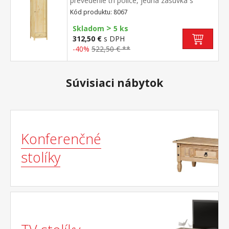
prevedenie tri police, jedna zásuvka s
kovovými pojazdmi montáž dverí možná na
Kód produktu: 8067
pravú aj ľavú stranu
>
Skladom
5 ks
312,50 €
s DPH
-40%
522,50 € **
Súvisiaci nábytok
Konferenčné
stolíky