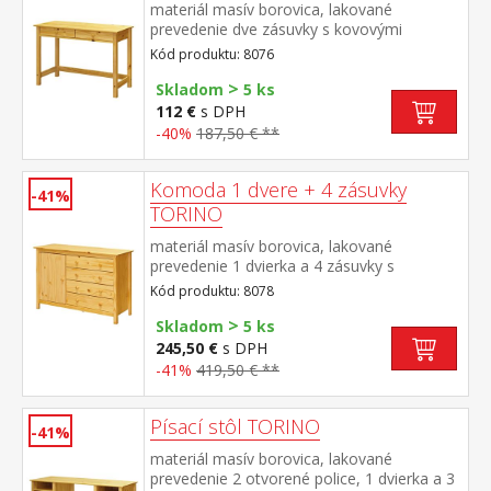
materiál masív borovica, lakované
prevedenie dve zásuvky s kovovými
pojazdmi
Kód produktu: 8076
>
Skladom
5 ks
112 €
s DPH
-40%
187,50 € **
Komoda 1 dvere + 4 zásuvky
-41%
TORINO
materiál masív borovica, lakované
prevedenie 1 dvierka a 4 zásuvky s
kovovými pojazdmi
Kód produktu: 8078
>
Skladom
5 ks
245,50 €
s DPH
-41%
419,50 € **
Písací stôl TORINO
-41%
materiál masív borovica, lakované
prevedenie 2 otvorené police, 1 dvierka a 3