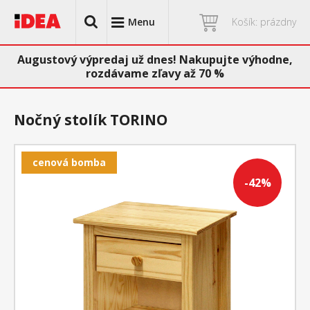
Menu
Košík: prázdny
Augustový výpredaj už dnes! Nakupujte výhodne,
rozdávame zľavy až 70 %
Nočný stolík TORINO
cenová bomba
-42%