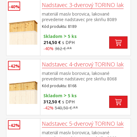
Nadstavec 3-dverový TORINO lak
-40%
materiál masív borovica, lakované
prevedenie nadstavec pre skriňu 8089
Kód produktu: 8189
>
Skladom
5 ks
214,50 €
s DPH
-40%
362 € **
Nadstavec 4-dverový TORINO lak
-42%
materiál masív borovica, lakované
prevedenie nadstavec pre skriňu 8068
Kód produktu: 8168
>
Skladom
5 ks
312,50 €
s DPH
-42%
540,50 € **
Nadstavec 5-dverový TORINO lak
-42%
materiál masív borovica, lakované