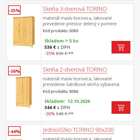
Skriňa 3-dverová TORINO
-35%
materiál masív borovica, lakované
prevedenie priestor delený v pomere
2:1 širšia časť šatníková tyč a polica, užšia
Kód produktu: 8089
časť 3 police v spodnej časti 2 zásuvky s
>
kovovými pojazdmi odporúčaný nadstavec
Skladom
5 ks
8189
536 €
s DPH
-35%
830 € **
Skriňa 2-dverová TORINO
-36%
materiál masív borovica, lakované
prevedenie šatníková skriňa vybavená
šatníkovou tyčou a policou v spodnej časti
Kód produktu: 8088
zásuvka s kovovými pojazdmi odporúčaný
nadstavec 8188
Skladom: 12.10.2026
344 €
s DPH
-36%
540 € **
Jednolôžko TORINO 90x200
-44%
materiál masív borovica, lakované