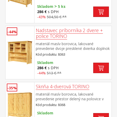
TORINO 8063
>
Skladom
5 ks
286 €
s DPH
-43%
504,50 € **
Nadstavec príborníka 2 dvere +
-44%
police TORINO
materiál masív borovica, lakované
prevedenie dvoje presklené dvierka doplnok
príborníka TORINO 8062
Kód produktu: 8063
Skladom
286 €
s DPH
-44%
513 € **
Skriňa 4-dverová TORINO
-35%
materiál masív borovica, lakované
prevedenie priestor delený na polovice v
ľavej polovici šatníková tyč a polica na
Kód produktu: 8068
klobúky v pravej polovici 3 police v spodnej
časti 2 zásuvky s kovovými
Skladom