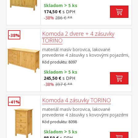
>
Skladom
5 ks
174,50 €
s DPH
-38%
286 € **
Komoda 2 dvere + 4 zásuvky
-38%
TORINO
materiál masív borovica, lakované
prevedenie 4 zásuvky s kovovými pojazdmi,
2 plné dvere, 1 polica
Kód produktu: 8097
>
Skladom
5 ks
245,50 €
s DPH
-38%
397 € **
Komoda 4 zásuvky TORINO
-41%
materiál masív borovica, lakované
prevedenie 4 zásuvky s kovovými pojazdmi
Kód produktu: 8098
>
Skladom
5 ks
98,50 €
s DPH