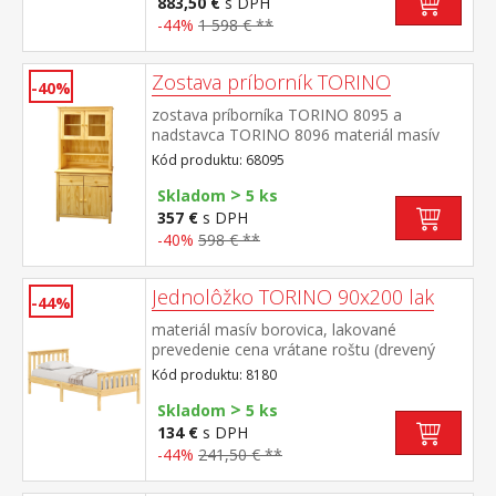
883,50 €
s DPH
police rozmer knižnice 8070 (š/h/v) 85 × 37
-44%
1 598 € **
× 190 cm rozmer knižnice 8071 (š/h/v) 85 ×
37 × 190 cm rozmer vitríny 8072 (š/h/v) 85
× 37 × 190 cm
Zostava príborník TORINO
-40%
zostava príborníka TORINO 8095 a
nadstavca TORINO 8096 materiál masív
borovica, lakované prevedenie príborník: 2
Kód produktu: 68095
zásuvky s kovovými pojazdmi, 2 plné dvere,
>
1 polica nadstavec: 2 presklené dvere, 1
Skladom
5 ks
polica rozmer príborníka (š/h/v) 90 × 40 ×
357 €
s DPH
80 cm rozmer nadstavca (š/h/v) 90 × 33 ×
-40%
598 € **
100 cm
Jednolôžko TORINO 90x200 lak
-44%
materiál masív borovica, lakované
prevedenie cena vrátane roštu (drevený
latkový) bez matraca odporúčaný rozmer
Kód produktu: 8180
matraca 90 × 200 cm
>
Skladom
5 ks
134 €
s DPH
-44%
241,50 € **