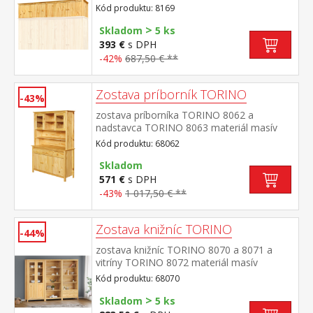
Kód produktu: 8169
>
Skladom
5 ks
393 €
s DPH
-42%
687,50 € **
Zostava príborník TORINO
-43%
zostava príborníka TORINO 8062 a
nadstavca TORINO 8063 materiál masív
borovica, lakované prevedenie príborník: 3
Kód produktu: 68062
dvere, 3 zásuvky s kovovými
pojazdmi nadstavec: dvoje presklené
Skladom
dvierka rozmer príborníka (š/h/v) 129 × 40 ×
571 €
s DPH
80 cm rozmer nadstavca (š/h/v) 129 × 33 ×
-43%
1 017,50 € **
100 cm
Zostava knižníc TORINO
-44%
zostava knižníc TORINO 8070 a 8071 a
vitríny TORINO 8072 materiál masív
borovica, lakované prevedenie knižnica
Kód produktu: 68070
8070: štyri police knižnica 8071: tri police,
>
dve zásuvky s kovovými pojazdmi vitrína
Skladom
5 ks
8072: dvoje čiastočne presklené dvere, štyri