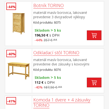
Botník TORINO
-44%
materiál masív borovica, lakované
prevedenie 3 dvojradové výklopy
Kód produktu: 8075
>
Skladom
5 ks
196,50 €
s DPH
-44%
357 € **
Odkladací stôl TORINO
-40%
materiál masív borovica, lakované
prevedenie dve zásuvky s kovovými
pojazdmi
Kód produktu: 8076
>
Skladom
5 ks
112 €
s DPH
-40%
187,50 € **
Komoda 1 dvere + 4 zásuvky
-41%
TORINO