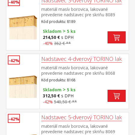
Nadstavec 3-dverový TORINO lak
-40%
materiál masív borovica, lakované
prevedenie nadstavec pre skriňu 8089
Kód produktu: 8189
>
Skladom
5 ks
214,50 €
s DPH
-40%
362 € **
Nadstavec 4-dverový TORINO lak
-42%
materiál masív borovica, lakované
prevedenie nadstavec pre skriňu 8068
Kód produktu: 8168
>
Skladom
5 ks
312,50 €
s DPH
-42%
540,50 € **
Nadstavec 5-dverový TORINO lak
-42%
materiál masív borovica, lakované
prevedenie nadstavec pre skriňu 8069