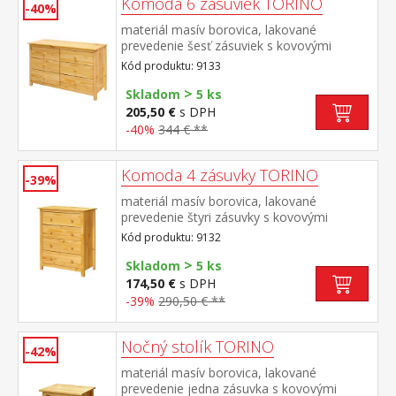
Komoda 6 zásuviek TORINO
-40%
materiál masív borovica, lakované
prevedenie šesť zásuviek s kovovými
pojazdmi
Kód produktu: 9133
>
Skladom
5 ks
205,50 €
s DPH
-40%
344 € **
Komoda 4 zásuvky TORINO
-39%
materiál masív borovica, lakované
prevedenie štyri zásuvky s kovovými
pojazdmi
Kód produktu: 9132
>
Skladom
5 ks
174,50 €
s DPH
-39%
290,50 € **
Nočný stolík TORINO
-42%
materiál masív borovica, lakované
prevedenie jedna zásuvka s kovovými