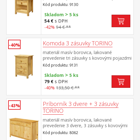
pojazdmi
Kód produktu: 9130
>
Skladom
5 ks
54 €
s DPH
-42%
94 € **
Komoda 3 zásuvky TORINO
-40%
materiál masív borovica, lakované
prevedenie tri zásuvky s kovovými pojazdmi
Kód produktu: 9131
>
Skladom
5 ks
79 €
s DPH
-40%
133,50 € **
Príborník 3 dvere + 3 zásuvky
-43%
TORINO
materiál masív borovica, lakované
prevedenie 3 dvere, 3 zásuvky s kovovými
pojazdmi vhodný doplnok nadstavec
Kód produktu: 8062
TORINO 8063