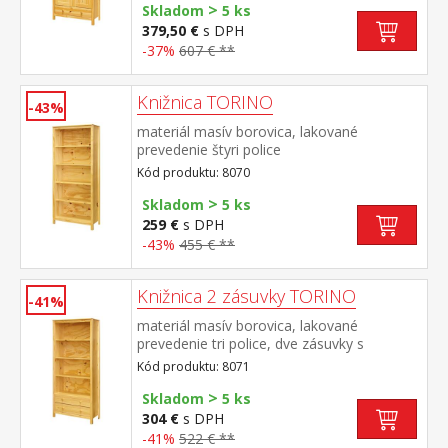
>
Skladom
5 ks
379,50 €
s DPH
-37%
607 € **
Knižnica TORINO
-43%
materiál masív borovica, lakované
prevedenie štyri police
Kód produktu: 8070
>
Skladom
5 ks
259 €
s DPH
-43%
455 € **
Knižnica 2 zásuvky TORINO
-41%
materiál masív borovica, lakované
prevedenie tri police, dve zásuvky s
kovovými pojazdmi
Kód produktu: 8071
>
Skladom
5 ks
304 €
s DPH
-41%
522 € **