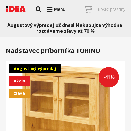
Menu
Košík: prázdny
Augustový výpredaj už dnes! Nakupujte výhodne,
rozdávame zľavy až 70 %
Nadstavec príborníka TORINO
Augustový výpredaj
-41%
akcia
zľava