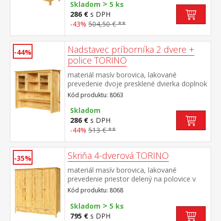
>
Skladom
5 ks
286 €
s DPH
-43%
504,50 € **
Nadstavec príborníka 2 dvere +
-44%
police TORINO
materiál masív borovica, lakované
prevedenie dvoje presklené dvierka doplnok
príborníka TORINO 8062
Kód produktu: 8063
Skladom
286 €
s DPH
-44%
513 € **
Skriňa 4-dverová TORINO
-35%
materiál masív borovica, lakované
prevedenie priestor delený na polovice v
ľavej polovici šatníková tyč a polica na
Kód produktu: 8068
klobúky v pravej polovici 3 police v spodnej
>
časti 2 zásuvky s kovovými
Skladom
5 ks
pojazdmi odporúčaný nadstavec 8168
795 €
s DPH