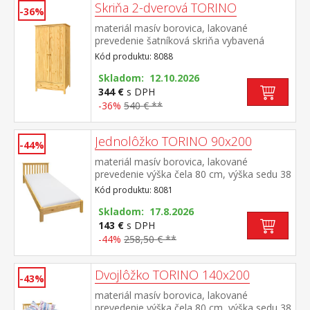
Skriňa 2-dverová TORINO
-36%
materiál masív borovica, lakované
prevedenie šatníková skriňa vybavená
šatníkovou tyčou a policou v spodnej časti
Kód produktu: 8088
zásuvka s kovovými pojazdmi odporúčaný
nadstavec 8188
Skladom: 12.10.2026
344 €
s DPH
-36%
540 € **
Jednolôžko TORINO 90x200
-44%
materiál masív borovica, lakované
prevedenie výška čela 80 cm, výška sedu 38
cm, cena bez roštu a matraca minimálna
Kód produktu: 8081
odporúčaná výška matraca 15 cm
odporúčaný rozmer matraca 90 × 200 cm a
Skladom: 17.8.2026
rošt R1 odporúčaná nosnosť do 120 kg
143 €
s DPH
-44%
258,50 € **
Dvojlôžko TORINO 140x200
-43%
materiál masív borovica, lakované
prevedenie výška čela 80 cm, výška sedu 38