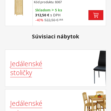
kovovými pojazdmi montáž dverí možná na
Kód produktu: 8067
pravú aj ľavú stranu
>
Skladom
5 ks
312,50 €
s DPH
-40%
522,50 € **
Súvisiaci nábytok
Jedálenské
stoličky
Jedálenské