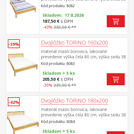
cm, cena bez roštu a matraca minimálna
Kód produktu: 8082
odporúčaná výška matraca 15 cm
odporúčaný rozmer matraca 140 × 200 cm
Skladom: 17.8.2026
a rošt R3 odporúčaná nosnosť do 120 kg
187,50 €
s DPH
na každej polovici postele
-43%
330,50 € **
Dvojlôžko TORINO 160x200
-39%
materiál masív borovica, lakované
prevedenie výška čela 80 cm, výška sedu 38
cm, cena bez roštu a matraca minimálna
Kód produktu: 8083
odporúčaná výška matraca 15 cm
>
odporúčaný rozmer matraca 160 × 200 cm
Skladom
5 ks
alebo 2 kusy 80 × 200 cm a rošt R2
205,50 €
s DPH
odporúčaná nosnosť do 120 kg na každej
-39%
339,50 € **
polovici postele
Dvojlôžko TORINO 180x200
-42%
materiál masív borovica, lakované
prevedenie výška čela 80 cm, výška sedu 38
cm, cena bez roštu a matraca minimálna
Kód produktu: 8084
odporúčaná výška matraca 15
>
cm odporúčaný rozmer matraca 180 × 200
Skladom
5 ks