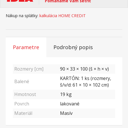
Pomáhame Vám šetriť
Nákup na splátky:
kalkulácia HOME CREDIT
Parametre
Podrobný popis
Rozmery [cm]
90 × 33 × 100 (š × h × v)
KARTÓN: 1 ks (rozmery,
Balené
š/v/d: 61 × 10 × 102 cm)
Hmotnost
19
kg
Povrch
lakované
Materiál
Masív