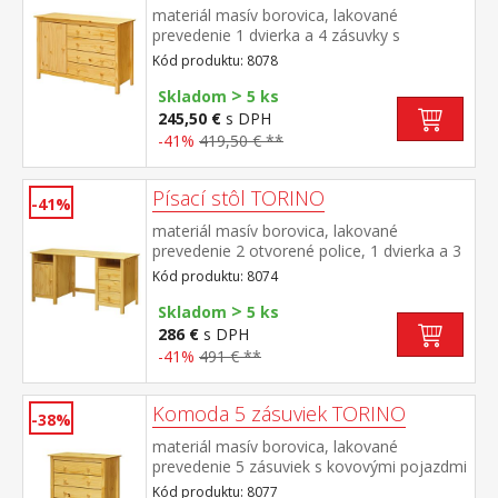
materiál masív borovica, lakované
prevedenie 1 dvierka a 4 zásuvky s
kovovými pojazdmi
Kód produktu: 8078
>
Skladom
5 ks
245,50 €
s DPH
-41%
419,50 € **
Písací stôl TORINO
-41%
materiál masív borovica, lakované
prevedenie 2 otvorené police, 1 dvierka a 3
zásuvky s kovovými pojazdmi výsuv nie je
Kód produktu: 8074
súčasťou dodávky k stolu je možné dokúpiť
>
výsuvnú dosku na klávesnicu 8840
Skladom
5 ks
286 €
s DPH
-41%
491 € **
Komoda 5 zásuviek TORINO
-38%
materiál masív borovica, lakované
prevedenie 5 zásuviek s kovovými pojazdmi
Kód produktu: 8077