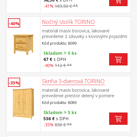
-41%
169,50 € **
Nočný stolík TORINO
-40%
materiál masív borovica, lakované
prevedenie 2 zásuvky s kovovými pojazdmi
Kód produktu: 8099
>
Skladom
5 ks
67 €
s DPH
-40%
112 € **
Skriňa 3-dverová TORINO
-35%
materiál masív borovica, lakované
prevedenie priestor delený v pomere
2:1 širšia časť šatníková tyč a polica, užšia
Kód produktu: 8089
časť 3 police v spodnej časti 2 zásuvky s
>
kovovými pojazdmi odporúčaný nadstavec
Skladom
5 ks
8189
536 €
s DPH
-35%
830 € **