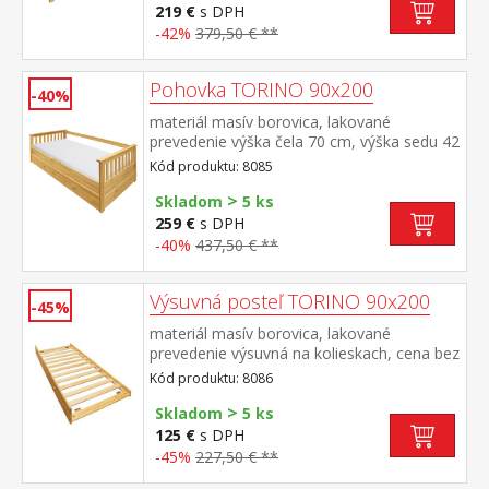
cm alebo 2 kusy 90 × 200 cm a rošt R4
219 €
s DPH
alebo 2 kusy R1 odporúčaná nosnosť do
-42%
379,50 € **
120 kg na každej polovici postele
Pohovka TORINO 90x200
-40%
materiál masív borovica, lakované
prevedenie výška čela 70 cm, výška sedu 42
cm, cena bez roštu a matraca minimálna
Kód produktu: 8085
odporúčaná výška matraca 15
>
cm odporúčaný rozmer matraca 90 × 200
Skladom
5 ks
cm a rošt R1 k pohovke možné dokúpiť
259 €
s DPH
výsuvnú prístelku TORINO 8086 alebo
-40%
437,50 € **
8086K
Výsuvná posteľ TORINO 90x200
-45%
materiál masív borovica, lakované
prevedenie výsuvná na kolieskach, cena bez
matraca maximálna odporúčaná výška
Kód produktu: 8086
matraca 14 cm odporúčaný rozmer
>
matraca 90 × 200 cm vhodná ako výsuvná
Skladom
5 ks
prísteľka k pohovke TORINO 8085 alebo k
125 €
s DPH
jednolôžku JANA ID30400225
-45%
227,50 € **