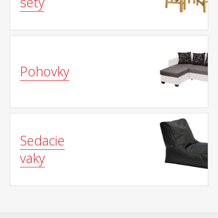
sety
Pohovky
Sedacie
vaky