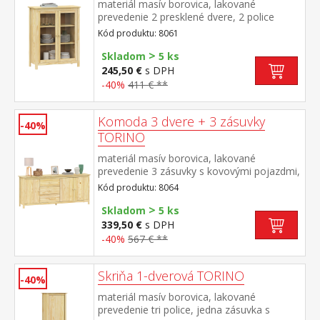
materiál masív borovica, lakované
prevedenie 2 presklené dvere, 2 police
maximálne nosnosti uvedené v návode na
Kód produktu: 8061
montáž
>
Skladom
5 ks
245,50 €
s DPH
-40%
411 € **
Komoda 3 dvere + 3 zásuvky
-40%
TORINO
materiál masív borovica, lakované
prevedenie 3 zásuvky s kovovými pojazdmi,
3 plné dvere, 2 police maximálne nosnosti
Kód produktu: 8064
uvedené v návode na montáž
>
Skladom
5 ks
339,50 €
s DPH
-40%
567 € **
Skriňa 1-dverová TORINO
-40%
materiál masív borovica, lakované
prevedenie tri police, jedna zásuvka s