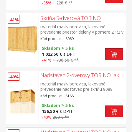
-35%
1 228 € **
Skriňa 5-dverová TORINO
-41%
materiál masív borovica, lakované
prevedenie priestor delený v pomere 2:1:2 v
ľavej a pravej širšej časti šatníková tyč a
Kód produktu: 8069
polica na klobúky v strednej úzkej časti 3
>
police v spodnej časti 3 zásuvky s kovovými
Skladom
5 ks
pojazdmi odporúčaný nadstavec 8169
1 022,50 €
s DPH
-41%
1 736,50 € **
Nadstavec 2-dverový TORINO lak
-40%
materiál masív borovica, lakované
prevedenie nadstavec pre skriňu 8088
Kód produktu: 8188
>
Skladom
5 ks
156,50 €
s DPH
-40%
263 € **