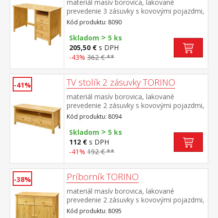
materiál masív borovica, lakované
prevedenie 3 zásuvky s kovovými pojazdmi,
1 polica výsuv nie je súčasťou dodávky k
Kód produktu: 8090
stolu je možné dokúpiť výsuvnú dosku na
>
klávesnicu 8840
Skladom
5 ks
205,50 €
s DPH
-43%
362 € **
TV stolík 2 zásuvky TORINO
-41%
materiál masív borovica, lakované
prevedenie 2 zásuvky s kovovými pojazdmi,
1 polica
Kód produktu: 8094
>
Skladom
5 ks
112 €
s DPH
-41%
192 € **
Príborník TORINO
-38%
materiál masív borovica, lakované
prevedenie 2 zásuvky s kovovými pojazdmi,
2 plné dvere, 1 polica vhodný doplnok
Kód produktu: 8095
nadstavec 8096