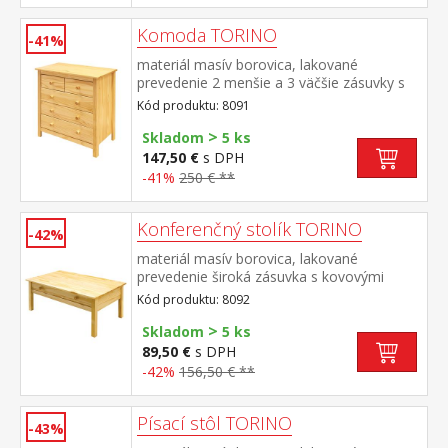
Komoda TORINO
-41%
materiál masív borovica, lakované
prevedenie 2 menšie a 3 väčšie zásuvky s
kovovými pojazdmi
Kód produktu: 8091
>
Skladom
5 ks
147,50 €
s DPH
-41%
250 € **
Konferenčný stolík TORINO
-42%
materiál masív borovica, lakované
prevedenie široká zásuvka s kovovými
pojazdmi
Kód produktu: 8092
>
Skladom
5 ks
89,50 €
s DPH
-42%
156,50 € **
Písací stôl TORINO
-43%