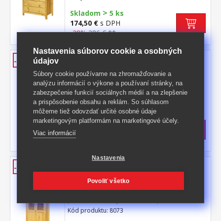
>
Skladom
5 ks
174,50 €
s DPH
-38%
286 € **
Nastavenia súborov cookie a osobných
Bielizník 2 dvere + 2 zásuvky
-43%
údajov
TORINO
Súbory cookie používame na zhromažďovanie a
materiál masív borovica, lakované
analýzu informácií o výkone a používaní stránky, na
prevedenie 2 dvierka a 2 zásuvky s
zabezpečenie funkcií sociálnych médií a na zlepšenie
kovovými pojazdmi
a prispôsobenie obsahu a reklám. So súhlasom
Kód produktu: 8087
môžeme tiež odovzdať určité osobné údaje
>
Skladom
5 ks
marketingovým platformám na marketingové účely.
344 €
s DPH
Viac informácií
-43%
607 € **
Nastavenia
Vitrína 2 dvere + 1 zásuvka
-37%
TORINO
Povoliť všetko
materiál masív borovica, lakované
prevedenie dvoje čiastočne presklené
dvere, tri police jedna zásuvka s kovovými
Kód produktu: 8073
pojazdmi