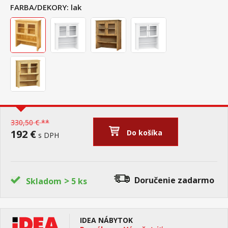
FARBA/DEKORY:
lak
330,50 € **
192 €
Do košíka
s DPH
>
Doručenie
zadarmo
Skladom
5 ks
IDEA NÁBYTOK