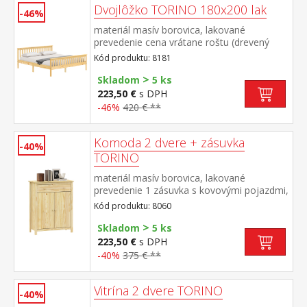
Dvojlôžko TORINO 180x200 lak
-46%
materiál masív borovica, lakované
prevedenie cena vrátane roštu (drevený
latkový) bez matraca odporúčaný rozmer
Kód produktu: 8181
matraca 180 × 200 cm alebo 2 kusy 90 ×
>
200 cm
Skladom
5 ks
223,50 €
s DPH
-46%
420 € **
Komoda 2 dvere + zásuvka
-40%
TORINO
materiál masív borovica, lakované
prevedenie 1 zásuvka s kovovými pojazdmi,
2 plné dvere, 1 polica maximálne nosnosti
Kód produktu: 8060
uvedené v návode na montáž
>
Skladom
5 ks
223,50 €
s DPH
-40%
375 € **
Vitrína 2 dvere TORINO
-40%