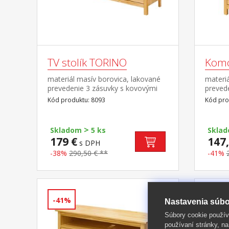
TV stolík TORINO
Kom
materiál masív borovica, lakované
materiá
prevedenie 3 zásuvky s kovovými
prevede
pojazdmi
zásuvk
Kód produktu: 8093
Kód pro
>
Skladom
5 ks
Skla
179 €
147,
s DPH
-38%
290,50 € **
-41%
-41%
-38%
Nastavenia súbo
Súbory cookie použív
používaní stránky, na