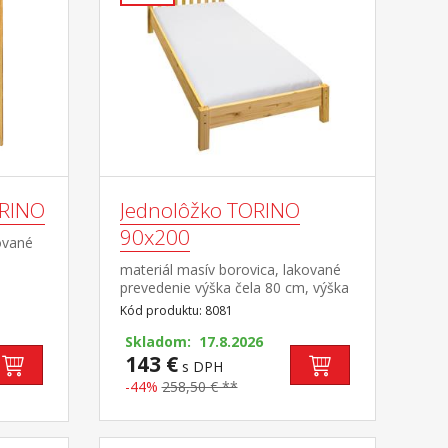
ORINO
Jednolôžko TORINO
90x200
ované
materiál masív borovica, lakované
ová tyč
prevedenie výška čela 80 cm, výška
sedu 38 cm, cena bez roštu a
Kód produktu: 8081
ovovými
matraca minimálna odporúčaná
avec
výška matraca 15 cm odporúčaný
Skladom: 17.8.2026
rozmer matraca 90 × 200 cm a rošt
143 €
s DPH
R1 odporúčaná nosnosť do 120 kg
-44%
258,50 € **