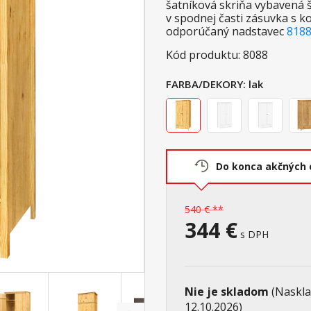
šatníková skriňa vybavená 
v spodnej časti zásuvka s 
odporúčaný nadstavec
818
Kód produktu: 8088
FARBA/DEKORY:
lak
Do konca akčných 
540 € **
344 €
s DPH
Nie je skladom
(Naskla
12.10.2026)