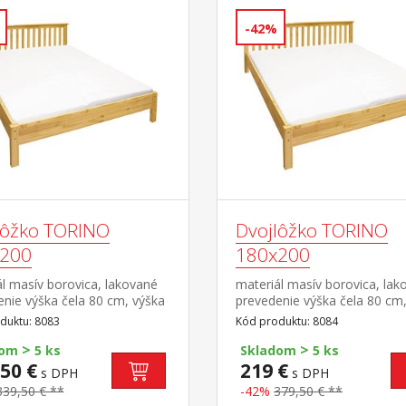
-42%
lôžko TORINO
Dvojlôžko TORINO
200
180x200
l masív borovica, lakované
materiál masív borovica, lak
nie výška čela 80 cm, výška
prevedenie výška čela 80 cm
8 cm, cena bez roštu a
sedu 38 cm, cena bez roštu 
duktu: 8083
Kód produktu: 8084
a minimálna odporúčaná
matraca minimálna odporúč
>
>
matraca 15 cm odporúčaný
výška matraca 15 cm odpor
dom
5 ks
Skladom
5 ks
 matraca 160 × 200 cm
rozmer matraca 180 × 200 
50 €
219 €
s DPH
s DPH
 kusy 80 × 200 cm a rošt R2
alebo 2 kusy 90 × 200 cm a r
339,50 € **
-42%
379,50 € **
čaná nosnosť do 120 kg na
alebo 2 kusy R1 odporúčaná