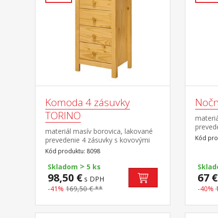
Komoda 4 zásuvky
Nočn
TORINO
materiá
preved
materiál masív borovica, lakované
pojazd
Kód pro
prevedenie 4 zásuvky s kovovými
pojazdmi
Kód produktu: 8098
>
Skladom
5 ks
Skla
98,50 €
67 €
s DPH
-41%
169,50 € **
-40%