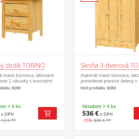
ý stolík TORINO
Skriňa 3-dverová T
l masív borovica, lakované
materiál masív borovica, lak
enie 2 zásuvky s kovovými
prevedenie priestor delený v
mi
pomere 2:1 širšia časť šatník
duktu: 8099
Kód produktu: 8089
a polica, užšia časť 3 police v
spodnej časti 2 zásuvky s k
pojazdmi odporúčaný nadst
>
>
dom
5 ks
Skladom
5 ks
8189
536 €
s DPH
s DPH
112 € **
-35%
830 € **