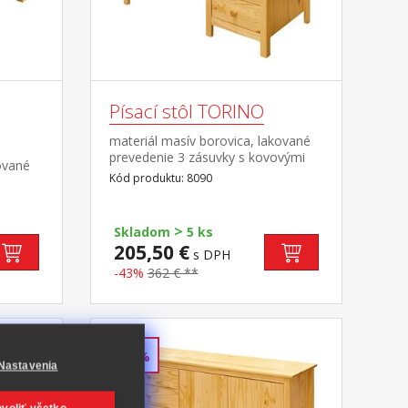
Písací stôl TORINO
materiál masív borovica, lakované
prevedenie 3 zásuvky s kovovými
ované
pojazdmi, 1 polica výsuv nie je
Kód produktu: 8090
súčasťou dodávky k stolu je možné
dokúpiť výsuvnú dosku na
klávesnicu 8840
>
Skladom
5 ks
205,50 €
s DPH
-43%
362 € **
-38%
Nastavenia