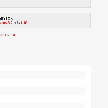
ÁBYTOK
me Vám šetriť
OME CREDIT