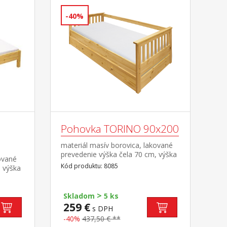
-40%
Pohovka TORINO 90x200
materiál masív borovica, lakované
prevedenie výška čela 70 cm, výška
ované
sedu 42 cm, cena bez roštu a
Kód produktu: 8085
, výška
matraca minimálna odporúčaná
a
výška matraca 15 cm odporúčaný
aná
rozmer matraca 90 × 200 cm a rošt
>
účaný
Skladom
5 ks
R1 k pohovke možné dokúpiť
cm
259 €
s DPH
výsuvnú prístelku TORINO 8086
ošt R4
alebo 8086K
-40%
437,50 € **