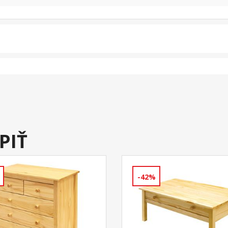
PIŤ
-42%