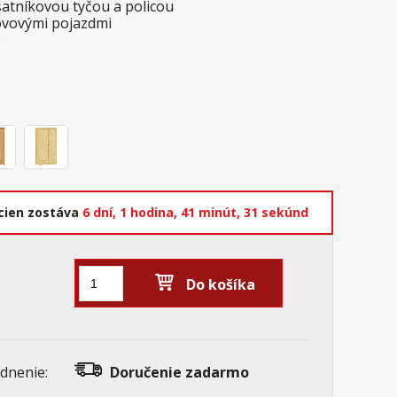
šatníkovou tyčou a policou
kovovými pojazdmi
8
cien zostáva
6 dní,
1 hodina,
41 minút,
30 sekúnd
Do košíka
dnenie:
Doručenie
zadarmo