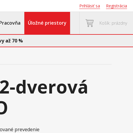
Prihlásiť sa
Registrácia
Pracovňa
Úložné priestory
Košík: prázdny
y až 70 %
 2-dverová
O
akované prevedenie