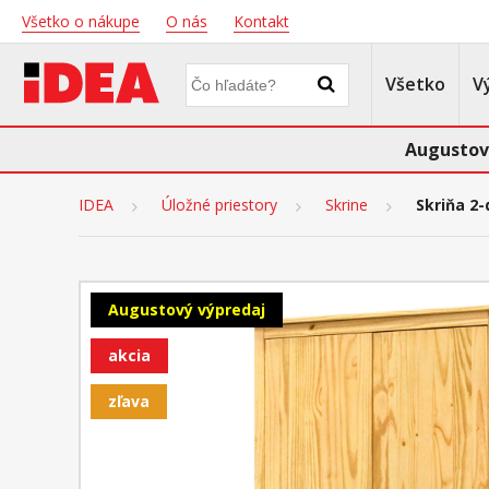
Všetko o nákupe
O nás
Kontakt
Všetko
V
Augustov
IDEA
Úložné priestory
Skrine
Skriňa 2
Augustový výpredaj
akcia
zľava