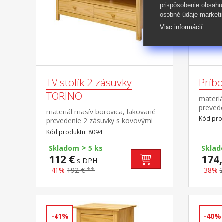
prispôsobenie obsahu
osobné údaje marketi
Viac informácií
TV stolík 2 zásuvky
Príb
TORINO
materiá
preved
materiál masív borovica, lakované
pojazdm
Kód pro
prevedenie 2 zásuvky s kovovými
polica
pojazdmi, 1 polica
Kód produktu: 8094
8096
>
Skladom
5 ks
Skla
112 €
174,
s DPH
-41%
192 € **
-38%
-41%
-40%