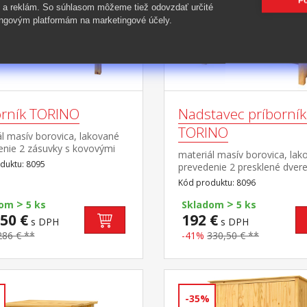
Po
 a reklám. So súhlasom môžeme tiež odovzdať určité
ngovým platformám na marketingové účely.
orník TORINO
Nadstavec príborní
TORINO
l masív borovica, lakované
enie 2 zásuvky s kovovými
materiál masív borovica, lak
i, 2 plné dvere, 1
duktu: 8095
prevedenie 2 presklené dvere
 vhodný doplnok nadstavec
polica nadstavec príborníka 
Kód produktu: 8096
>
>
dom
5 ks
Skladom
5 ks
50 €
192 €
s DPH
s DPH
286 € **
-41%
330,50 € **
-35%