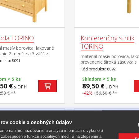
oda TORINO
Konferenčný stolík
TORINO
l masív borovica, lakované
nie 2 menšie a 3 väčšie
materiál masív borovica, lak
y s kovovými pojazdmi
duktu: 8091
prevedenie široká zásuvka s
kovovými pojazdmi
Kód produktu: 8092
>
>
dom
5 ks
Skladom
5 ks
50 €
89,50 €
s DPH
s DPH
250 € **
-42%
156,50 € **
-41%
rov cookie a osobných údajov
ame na zhromažďovanie a analýzu informácií o výkone a
 zabezpečenie funkcií sociálnych médií a na zlepšenie a