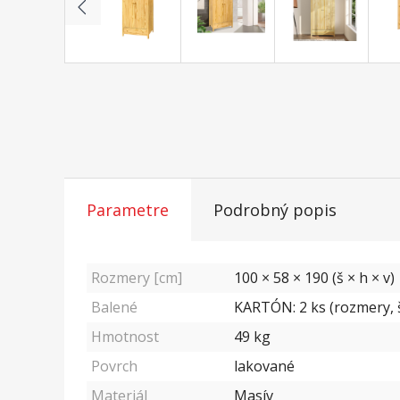
Parametre
Podrobný popis
Rozmery [cm]
100 × 58 × 190 (š × h × v)
Balené
KARTÓN: 2 ks (rozmery, š/
Hmotnost
49
kg
Povrch
lakované
Materiál
Masív