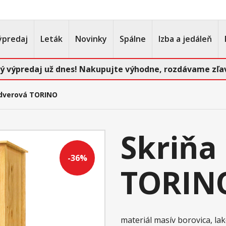
ýpredaj
Leták
Novinky
Spálne
Izba a jedáleň
ý výpredaj už dnes! Nakupujte výhodne, rozdávame zľav
-dverová TORINO
Skriňa
-36%
TORIN
materiál masív borovica, l