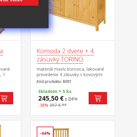
voliť všetko
ka
Komoda 2 dvere + 4
zásuvky TORINO
ované
materiál masív borovica, lakované
, 1
prevedenie 4 zásuvky s kovovými
8095
pojazdmi, 2 plné dvere, 1 polica
Kód produktu: 8097
>
Skladom
5 ks
245,50 €
s DPH
-38%
397 € **
-44%