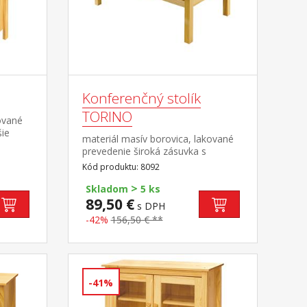
Konferenčný stolík
TORINO
ované
šie
materiál masív borovica, lakované
i
prevedenie široká zásuvka s
kovovými pojazdmi
Kód produktu: 8092
>
Skladom
5 ks
89,50 €
s DPH
-42%
156,50 € **
-41%