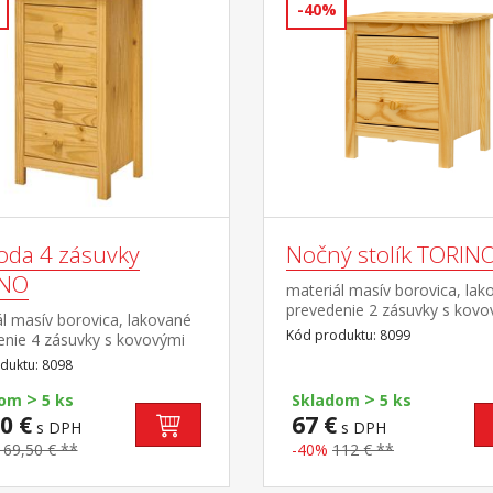
-40%
da 4 zásuvky
Nočný stolík TORIN
INO
materiál masív borovica, lak
prevedenie 2 zásuvky s kovo
l masív borovica, lakované
pojazdmi
Kód produktu: 8099
enie 4 zásuvky s kovovými
mi
duktu: 8098
>
>
dom
5 ks
Skladom
5 ks
0 €
67 €
s DPH
s DPH
169,50 € **
-40%
112 € **