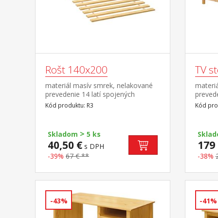
Rošt 140x200
TV s
materiál masív smrek, nelakované
materiá
prevedenie 14 latí spojených
preved
textilným tkalúnom
pojazd
Kód produktu: R3
Kód pro
>
Skladom
5 ks
Skla
40,50 €
179 
s DPH
-39%
67 € **
-38%
-43%
-41%