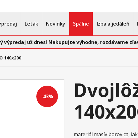
ýpredaj
Leták
Novinky
Spálne
Izba a jedáleň
ý výpredaj už dnes! Nakupujte výhodne, rozdávame zľav
O 140x200
Dvojlô
-43%
140x20
materiál masív borovica, l