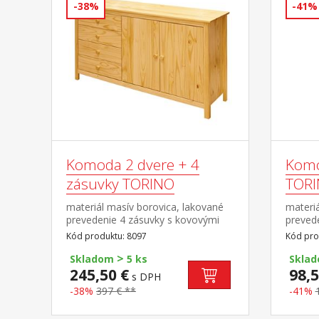
-38%
-41%
Komoda 2 dvere + 4
Komo
zásuvky TORINO
TOR
materiál masív borovica, lakované
materiá
prevedenie 4 zásuvky s kovovými
preved
pojazdmi, 2 plné dvere, 1 polica
pojazd
Kód produktu: 8097
Kód pro
>
Skladom
5 ks
Skla
245,50 €
98,5
s DPH
-38%
397 € **
-41%