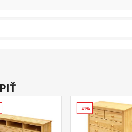
PIŤ
-41%