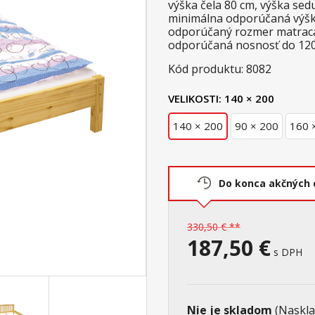
výška čela 80 cm, výška sed
minimálna odporúčaná výšk
odporúčaný rozmer matraca
odporúčaná nosnosť do 120 
Kód produktu: 8082
VELIKOSTI:
140 × 200
140 × 200
90 × 200
160 
Do konca akčných 
330,50 € **
187,50 €
s DPH
Nie je skladom
(Naskla