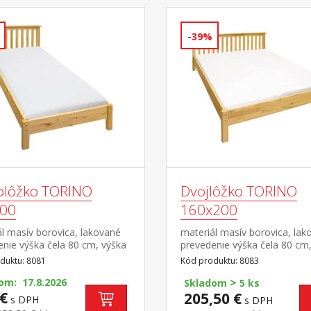
-39%
olôžko TORINO
Dvojlôžko TORINO
00
160x200
l masív borovica, lakované
materiál masív borovica, lak
nie výška čela 80 cm, výška
prevedenie výška čela 80 cm
8 cm, cena bez roštu a
sedu 38 cm, cena bez roštu 
duktu: 8081
Kód produktu: 8083
a minimálna odporúčaná
matraca minimálna odporúč
>
matraca 15 cm odporúčaný
om: 17.8.2026
výška matraca 15 cm odpor
Skladom
5 ks
 matraca 90 × 200 cm a rošt
€
rozmer matraca 160 × 200 
205,50 €
s DPH
s DPH
orúčaná nosnosť do 120 kg
alebo 2 kusy 80 × 200 cm a r