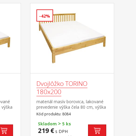
-42%
Dvojlôžko TORINO
180x200
ované
materiál masív borovica, lakované
, výška
prevedenie výška čela 80 cm, výška
a
sedu 38 cm, cena bez roštu a
Kód produktu: 8084
aná
matraca minimálna odporúčaná
>
účaný
výška matraca 15 cm odporúčaný
Skladom
5 ks
cm
rozmer matraca 180 × 200 cm
219 €
s DPH
ošt R2
alebo 2 kusy 90 × 200 cm a rošt R4