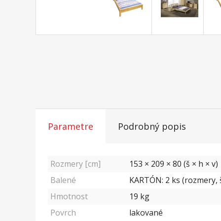
Parametre
Podrobný popis
Rozmery [cm]
153 × 209 × 80 (š × h × v)
Balené
KARTÓN: 2 ks (rozmery, š/
Hmotnost
19
kg
Povrch
lakované