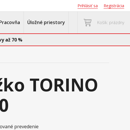
Prihlásiť sa
Registrácia
Pracovňa
Úložné priestory
Košík: prázdny
y až 70 %
žko TORINO
0
akované prevedenie