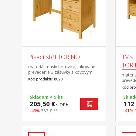
Písací stôl TORINO
TV st
TOR
materiál masív borovica, lakované
prevedenie 3 zásuvky s kovovými
materiá
pojazdmi, 1 polica výsuv nie je
Kód produktu: 8090
preved
súčasťou dodávky k stolu je možné
pojazdm
Kód pro
dokúpiť výsuvnú dosku na
klávesnicu 8840
>
Skladom
5 ks
Skla
205,50 €
112 
s DPH
-43%
362 € **
-41%