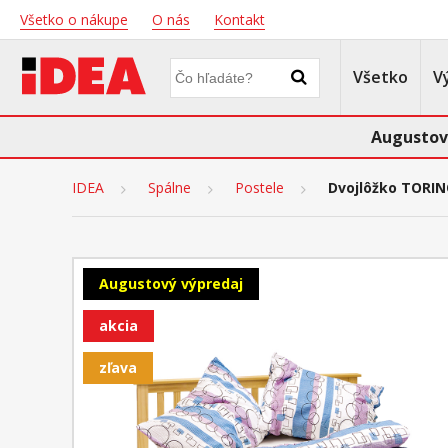
Všetko o nákupe
O nás
Kontakt
Všetko
V
Augustov
IDEA
Spálne
Postele
Dvojlôžko TORIN
Augustový výpredaj
akcia
zľava