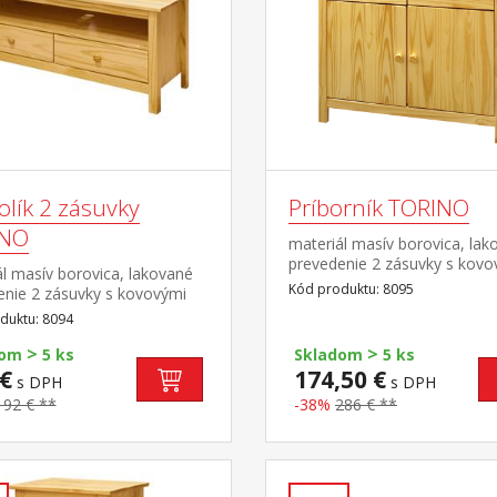
olík 2 zásuvky
Príborník TORINO
INO
materiál masív borovica, lak
prevedenie 2 zásuvky s kovo
l masív borovica, lakované
pojazdmi, 2 plné dvere, 1
Kód produktu: 8095
enie 2 zásuvky s kovovými
polica vhodný doplnok nadst
i, 1 polica
duktu: 8094
8096
>
>
dom
5 ks
Skladom
5 ks
€
174,50 €
s DPH
s DPH
192 € **
-38%
286 € **