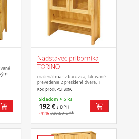
Nadstavec príborníka
TORINO
ované
vými
materiál masív borovica, lakované
prevedenie 2 presklené dvere, 1
avec
polica nadstavec príborníka 8095
Kód produktu: 8096
>
Skladom
5 ks
192 €
s DPH
-41%
330,50 € **