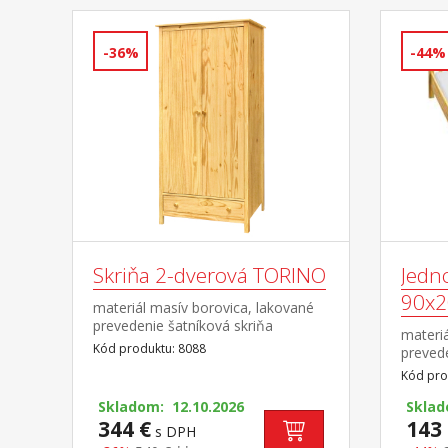
-36%
-44%
Skriňa 2-dverová TORINO
Jedn
90x2
materiál masív borovica, lakované
prevedenie šatníková skriňa
materiá
vybavená šatníkovou tyčou a
Kód produktu: 8088
prevede
policou v spodnej časti zásuvka s
sedu 3
Kód pro
kovovými pojazdmi odporúčaný
matrac
nadstavec 8188
Skladom: 12.10.2026
výška 
Sklad
344 €
rozmer
143 
s DPH
R1 odp