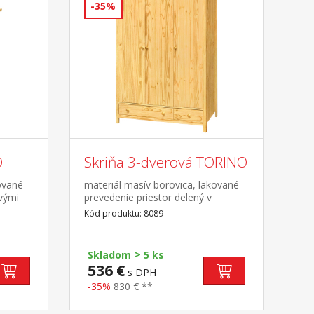
-35%
O
Skriňa 3-dverová TORINO
ované
materiál masív borovica, lakované
vými
prevedenie priestor delený v
pomere 2:1 širšia časť šatníková tyč
Kód produktu: 8089
a polica, užšia časť 3 police v
spodnej časti 2 zásuvky s kovovými
pojazdmi odporúčaný nadstavec
>
Skladom
5 ks
8189
536 €
s DPH
-35%
830 € **