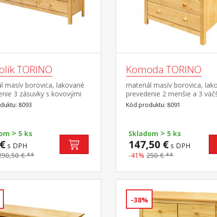
tolík TORINO
Komoda TORINO
l masív borovica, lakované
materiál masív borovica, lak
enie 3 zásuvky s kovovými
prevedenie 2 menšie a 3 väč
mi
zásuvky s kovovými pojazdm
duktu: 8093
Kód produktu: 8091
>
>
dom
5 ks
Skladom
5 ks
€
147,50 €
s DPH
s DPH
290,50 € **
-41%
250 € **
-38%