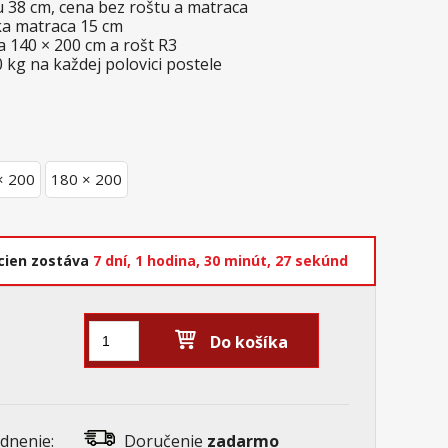
u 38 cm, cena bez roštu a matraca
a matraca 15 cm
 140 × 200 cm a rošt R3
kg na každej polovici postele
× 200
180 × 200
cien zostáva
7 dní,
1 hodina,
30 minút,
26 sekúnd
Do košíka
dnenie:
Doručenie
zadarmo