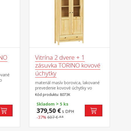
INO
Vitrína 2 dvere + 1
zásuvka TORINO kovové
úchytky
ované
vo
materiál masív borovica, lakované
prevedenie kovové úchytky vo
sklené
farebnom prevedení černená
Kód produktu: 8073K
mosadz dvoje čiastočne presklené
>
dvere, tri police jedna zásuvka s
Skladom
5 ks
kovovými pojazdmi
379,50 €
s DPH
-37%
607 € **