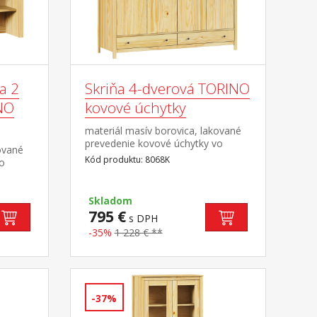
a 2
Skriňa 4-dverová TORINO
INO
kovové úchytky
materiál masív borovica, lakované
prevedenie kovové úchytky vo
ované
farebnom prevedení černená
Kód produktu: 8068K
vo
mosadz priestor delený na
polovice v ľavej polovici šatníková
tyč a polica na klobúky v pravej
TORINO
Skladom
polovici 3 police v spodnej časti 2
795 €
s DPH
zásuvky s kovovými
pojazdmi odporúčaný nadstavec
-35%
1 228 € **
8168K
-37%