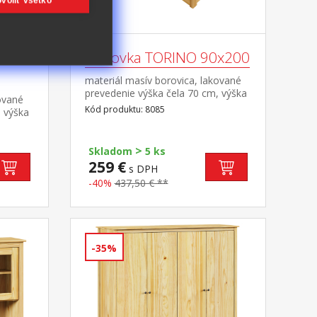
voliť všetko
Pohovka TORINO 90x200
materiál masív borovica, lakované
prevedenie výška čela 70 cm, výška
ované
sedu 42 cm, cena bez roštu a
Kód produktu: 8085
, výška
matraca minimálna odporúčaná
a
výška matraca 15 cm odporúčaný
aná
rozmer matraca 90 × 200 cm a rošt
>
účaný
Skladom
5 ks
R1 k pohovke možné dokúpiť
cm
259 €
s DPH
výsuvnú prístelku TORINO 8086
ošt R4
alebo 8086K
-40%
437,50 € **
-35%