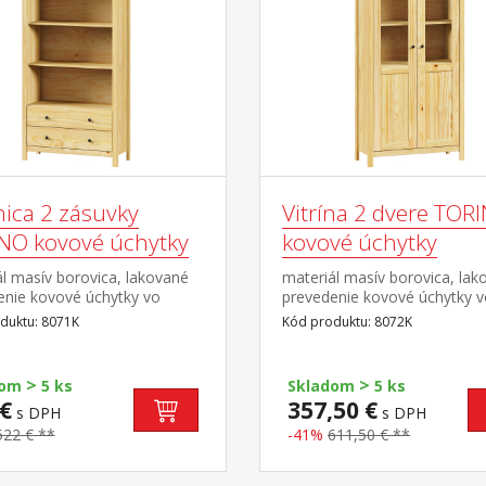
nica 2 zásuvky
Vitrína 2 dvere TOR
NO kovové úchytky
kovové úchytky
l masív borovica, lakované
materiál masív borovica, lak
enie kovové úchytky vo
prevedenie kovové úchytky 
om prevedení černená
farebnom prevedení černená
duktu: 8071K
Kód produktu: 8072K
tri police, dve zásuvky s
mosadz dvoje čiastočne pre
mi pojazdmi
dvere, štyri police
>
>
dom
5 ks
Skladom
5 ks
€
357,50 €
s DPH
s DPH
522 € **
-41%
611,50 € **