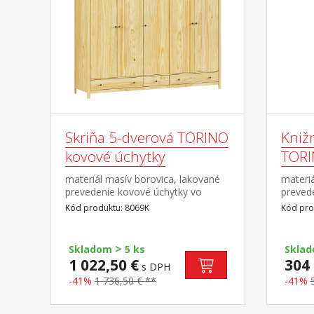
Skriňa 5-dverová TORINO
Kniž
kovové úchytky
TORI
materiál masív borovica, lakované
materiá
prevedenie kovové úchytky vo
preved
farebnom prevedení černená
farebn
Kód produktu: 8069K
Kód pro
mosadz priestor delený v pomere
mosadz 
2:1:2 v ľavej a pravej širšej časti
kovový
šatníková tyč a polica na klobúky v
>
Skladom
5 ks
Skla
strednej úzkej časti 3 police v
1 022,50 €
304 
s DPH
spodnej časti 3 zásuvky s kovovými
pojazdmi odporúčaný nadstavec
-41%
1 736,50 € **
-41%
8169K