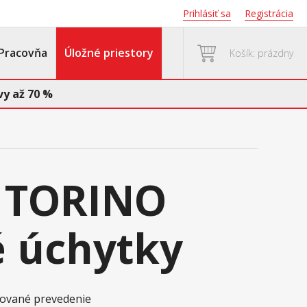
Prihlásiť sa
Registrácia
Pracovňa
Úložné priestory
Košík: prázdny
y až 70 %
 TORINO
 úchytky
akované prevedenie