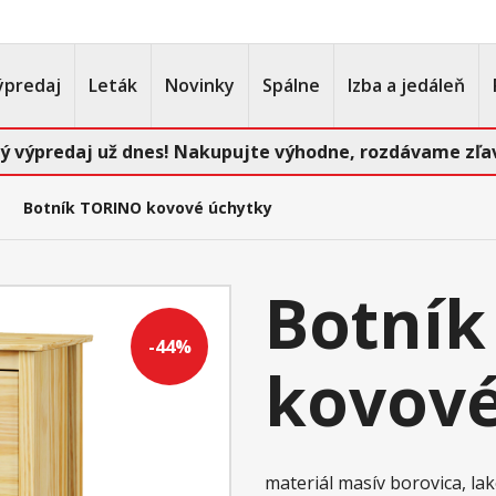
ýpredaj
Leták
Novinky
Spálne
Izba a jedáleň
ý výpredaj už dnes! Nakupujte výhodne, rozdávame zľav
Botník TORINO kovové úchytky
Botník
-44%
kovové
materiál masív borovica, l