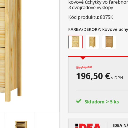
kovové úchytky vo farebn
3 dvojradové výklopy
Kód produktu: 8075K
FARBA/DEKORY:
kovové úchy
357 € **
196,50 €
s DPH
>
Skladom
5 ks
IDEA N