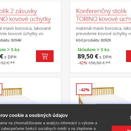
olík 2 zásuvky
Konferenčný stolík
NO kovové úchytky
TORINO kovové úch
l masív borovica, lakované
materiál masív borovica, lak
enie kovové úchytky vo
prevedenie kovové úchytky 
om prevedení černená
farebnom prevedení černená
duktu: 8094K
Kód produktu: 8092K
z
mosadz široká zásuvka s ko
>
>
vky s kovovými pojazdmi, 1
dom
5 ks
Skladom
5 ks
€
89,50 €
s DPH
s DPH
192 € **
-42%
156,50 € **
-42%
rov cookie a osobných údajov
ame na zhromažďovanie a analýzu informácií o výkone a
 zabezpečenie funkcií sociálnych médií a na zlepšenie a