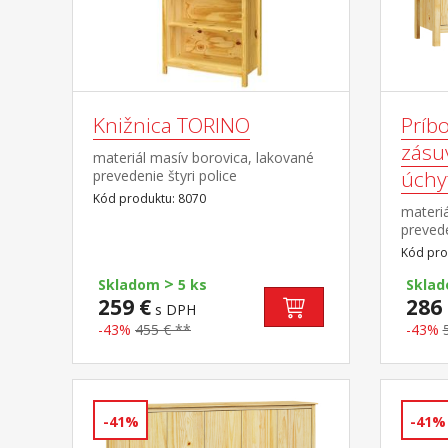
Knižnica TORINO
Príbo
zásu
materiál masív borovica, lakované
úchy
prevedenie štyri police
Kód produktu: 8070
materiá
preved
farebn
Kód pro
mosadz
>
kovový
Skladom
5 ks
Skla
nadsta
259 €
286 
s DPH
-43%
455 € **
-43%
-41%
-41%