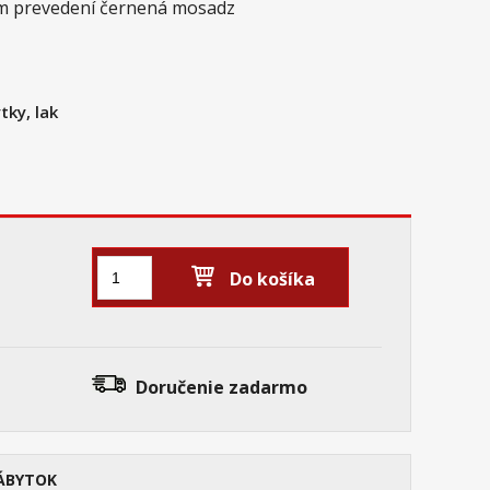
om prevedení černená mosadz
tky, lak
Do košíka
Doručenie
zadarmo
ÁBYTOK