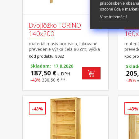
prispôsobenie obsahu
osobné údaje marketi
Viac informácií
Dvojlôžko TORINO
Dvoj
140x200
160x
materiál masív borovica, lakované
materiá
prevedenie výška čela 80 cm, výška
prevede
sedu 38 cm, cena bez roštu a
sedu 3
Kód produktu: 8082
Kód pro
matraca minimálna odporúčaná
matrac
výška matraca 15 cm odporúčaný
Skladom: 17.8.2026
výška 
Skla
rozmer matraca 140 × 200 cm a
187,50 €
rozmer
205,
s DPH
rošt R3 odporúčaná nosnosť do 120
alebo 2
-43%
330,50 € **
-39%
kg na každej polovici postele
odporú
každej 
-43%
-43%