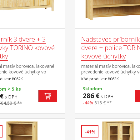
rník 3 dvere + 3
Nadstavec príborník
vky TORINO kovové
dvere + police TOR
tky
kovové úchytky
l masív borovica, lakované
materiál masív borovica, lak
enie kovové úchytky vo
prevedenie kovové úchytky 
om prevedení černená
farebnom prevedení černená
duktu: 8062K
Kód produktu: 8063K
 3 dvere, 3 zásuvky s
mosadz dvoje presklené
>
mi pojazdmi vhodný doplnok
dvierka doplnok príborníka 
Skladom
dom
5 ks
vec TORINO 8063K
8062K
286 €
€
s DPH
s DPH
-44%
513 € **
504,50 € **
-41%