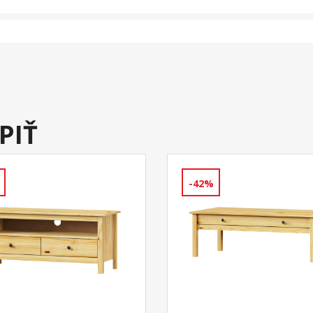
PIŤ
-42%