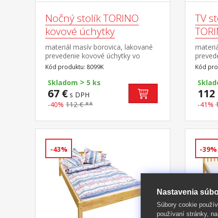
Nočný stolík TORINO
TV st
kovové úchytky
TORI
materiál masív borovica, lakované
materiá
prevedenie kovové úchytky vo
preved
farebnom prevedení černená
farebn
Kód produktu: 8099K
Kód pro
mosadz 2 zásuvky s kovovými pojazdmi
mosad
>
2 zásu
Skladom
5 ks
Skla
polica
67 €
112 
s DPH
-40%
112 € **
-41%
-43%
-39%
Nastavenia súbo
Súbory cookie použív
používaní stránky, na