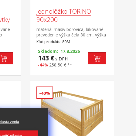
Jednolôžko TORINO
ytky
90x200
ované
materiál masív borovica, lakované
vo
prevedenie výška čela 80 cm, výška
sedu 38 cm, cena bez roštu a
Kód produktu: 8081
vovými pojazdmi
matraca minimálna odporúčaná
výška matraca 15 cm odporúčaný
Skladom: 17.8.2026
rozmer matraca 90 × 200 cm a rošt
143 €
s DPH
R1 odporúčaná nosnosť do 120 kg
-44%
258,50 € **
-40%
Nastavenia