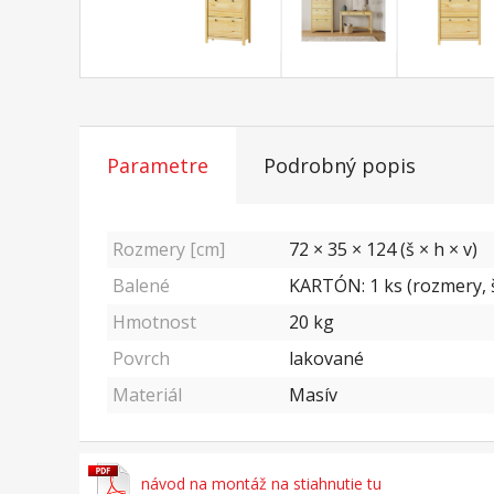
Parametre
Podrobný popis
Rozmery [cm]
72 × 35 × 124 (š × h × v)
Balené
KARTÓN: 1 ks (rozmery, š
Hmotnost
20
kg
Povrch
lakované
Materiál
Masív
návod na montáž na stiahnutie tu