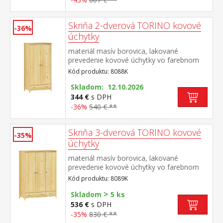
Skriňa 2-dverová TORINO kovové
-36%
úchytky
materiál masív borovica, lakované
prevedenie kovové úchytky vo farebnom
prevedení černená mosadz šatníková skriňa
Kód produktu: 8088K
vybavená šatníkovou tyčou a policou v
spodnej časti zásuvka s kovovými
Skladom: 12.10.2026
pojazdmi odporúčaný nadstavec 8188K
344 €
s DPH
-36%
540 € **
Skriňa 3-dverová TORINO kovové
-35%
úchytky
materiál masív borovica, lakované
prevedenie kovové úchytky vo farebnom
prevedení černená mosadz priestor delený
Kód produktu: 8089K
v pomere 2:1 širšia časť šatníková tyč a
>
polica, užšia časť 3 police v spodnej časti 2
Skladom
5 ks
zásuvky s kovovými pojazdmi odporúčaný
536 €
s DPH
nadstavec 8189K
-35%
830 € **