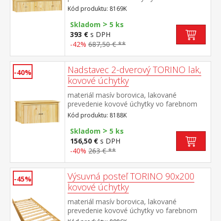
prevedení černená mosadz nadstavec pre
Kód produktu: 8169K
skriňu 8069K
>
Skladom
5 ks
393 €
s DPH
-42%
687,50 € **
Nadstavec 2-dverový TORINO lak,
-40%
kovové úchytky
materiál masív borovica, lakované
prevedenie kovové úchytky vo farebnom
prevedení černená mosadz nadstavec pre
Kód produktu: 8188K
skriňu 8088K
>
Skladom
5 ks
156,50 €
s DPH
-40%
263 € **
Výsuvná posteľ TORINO 90x200
-45%
kovové úchytky
materiál masív borovica, lakované
prevedenie kovové úchytky vo farebnom
prevedení černená mosadz výsuvná na