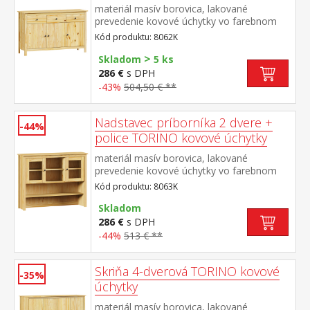
materiál masív borovica, lakované
prevedenie kovové úchytky vo farebnom
prevedení černená mosadz 3 dvere, 3
Kód produktu: 8062K
zásuvky s kovovými pojazdmi vhodný
>
doplnok nadstavec TORINO 8063K
Skladom
5 ks
286 €
s DPH
-43%
504,50 € **
Nadstavec príborníka 2 dvere +
-44%
police TORINO kovové úchytky
materiál masív borovica, lakované
prevedenie kovové úchytky vo farebnom
prevedení černená mosadz dvoje presklené
Kód produktu: 8063K
dvierka doplnok príborníka TORINO 8062K
Skladom
286 €
s DPH
-44%
513 € **
Skriňa 4-dverová TORINO kovové
-35%
úchytky
materiál masív borovica, lakované