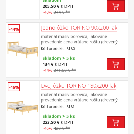
Skladom
205,50 €
s DPH
-40%
344 € **
Jednolôžko TORINO 90x200 lak
-44%
materiál masív borovica, lakované
prevedenie cena vrátane roštu (drevený
latkový) bez matraca odporúčaný rozmer
Kód produktu: 8180
matraca 90 × 200 cm
>
Skladom
5 ks
134 €
s DPH
-44%
241,50 € **
Dvojlôžko TORINO 180x200 lak
-46%
materiál masív borovica, lakované
prevedenie cena vrátane roštu (drevený
latkový) bez matraca odporúčaný rozmer
Kód produktu: 8181
matraca 180 × 200 cm alebo 2 kusy 90 ×
>
200 cm
Skladom
5 ks
223,50 €
s DPH
-46%
420 € **