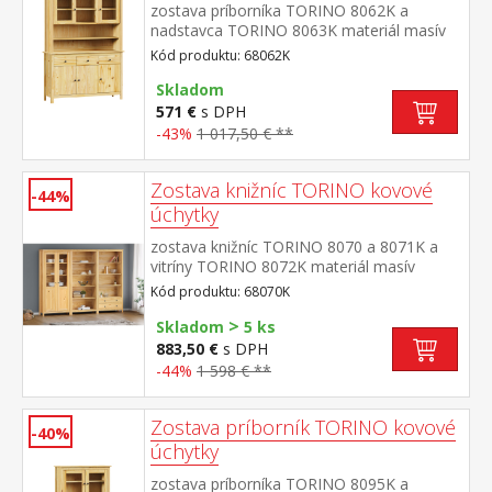
zostava príborníka TORINO 8062K a
nadstavca TORINO 8063K materiál masív
borovica, lakované prevedenie kovové
Kód produktu: 68062K
úchytky vo farebnom prevedení černená
mosadz príborník: 3 dvere, 3 zásuvky s
Skladom
kovovými pojazdmi nadstavec: dvoje
571 €
s DPH
presklené dvierka rozmer príborníka (š/h/v)
-43%
1 017,50 € **
129 × 40 × 80 cm rozmer nadstavca (š/h/v)
129 × 33 × 100 cm
Zostava knižníc TORINO kovové
-44%
úchytky
zostava knižníc TORINO 8070 a 8071K a
vitríny TORINO 8072K materiál masív
borovica, lakované prevedenie kovové
Kód produktu: 68070K
úchytky vo farebnom prevedení černená
>
mosadz knižnica 8070: štyri police knižnica
Skladom
5 ks
8071K: tri police, dve zásuvky s kovovými
883,50 €
s DPH
pojazdmi vitrína 8072K: dvoje čiastočne
-44%
1 598 € **
presklené dvere, štyri police rozmer knižnice
8070 (š/h/v) 85 × 37 × 190 cm rozmer
knižnice 8071K (š/h/v) 85 × 37 × 190
Zostava príborník TORINO kovové
-40%
cm rozmer vitríny 8072K (š/h/v) 85 × 37 ×
úchytky
190 cm
zostava príborníka TORINO 8095K a