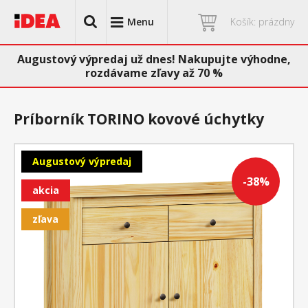
Menu
Košík: prázdny
Augustový výpredaj už dnes! Nakupujte výhodne,
rozdávame zľavy až 70 %
Príborník TORINO kovové úchytky
Augustový výpredaj
-38%
akcia
zľava