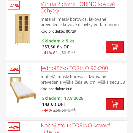
Vitrína 2 dvere TORINO kovové
-41%
úchytky
materiál masív borovica, lakované
prevedenie kovové úchytky vo farebnom
prevedení černená mosadz dvoje čiastočne
Kód produktu: 8072K
presklené dvere, štyri police
>
Skladom
5 ks
357,50 €
s DPH
-41%
611,50 € **
Jednolôžko TORINO 90x200
-44%
materiál masív borovica, lakované
prevedenie výška čela 80 cm, výška sedu 38
cm, cena bez roštu a matraca minimálna
Kód produktu: 8081
odporúčaná výška matraca 15 cm
odporúčaný rozmer matraca 90 × 200 cm a
Skladom: 17.8.2026
rošt R1 odporúčaná nosnosť do 120 kg
143 €
s DPH
-44%
258,50 € **
Nočný stolík TORINO kovové
-42%
úchytky