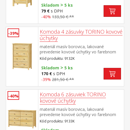
>
Skladom
5 ks
79 €
s DPH
-40%
133,50 € **
Komoda 4 zásuvky TORINO kovové
-39%
úchytky
materiál masív borovica, lakované
prevedenie kovové úchytky vo farebnom
prevedení černená mosadz štyri zásuvky s
Kód produktu: 9132K
kovovými pojazdmi
>
Skladom
5 ks
170 €
s DPH
-39%
281,50 € **
Komoda 6 zásuviek TORINO
-40%
kovové úchytky
materiál masív borovica, lakované
prevedenie kovové úchytky vo farebnom
prevedení černená mosadz šesť zásuviek s
Kód produktu: 9133K
kovovými pojazdmi