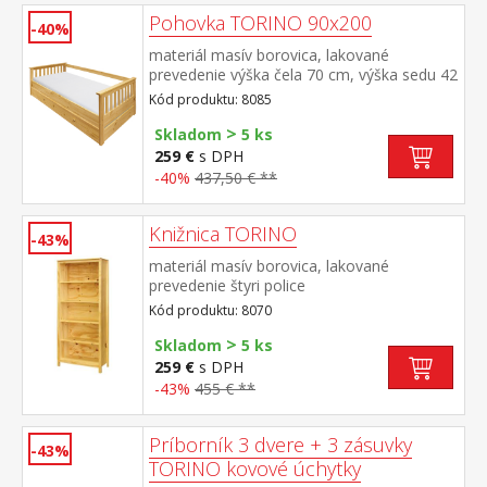
Pohovka TORINO 90x200
-40%
materiál masív borovica, lakované
prevedenie výška čela 70 cm, výška sedu 42
cm, cena bez roštu a matraca minimálna
Kód produktu: 8085
odporúčaná výška matraca 15
>
cm odporúčaný rozmer matraca 90 × 200
Skladom
5 ks
cm a rošt R1 k pohovke možné dokúpiť
259 €
s DPH
výsuvnú prístelku TORINO 8086 alebo
-40%
437,50 € **
8086K
Knižnica TORINO
-43%
materiál masív borovica, lakované
prevedenie štyri police
Kód produktu: 8070
>
Skladom
5 ks
259 €
s DPH
-43%
455 € **
Príborník 3 dvere + 3 zásuvky
-43%
TORINO kovové úchytky