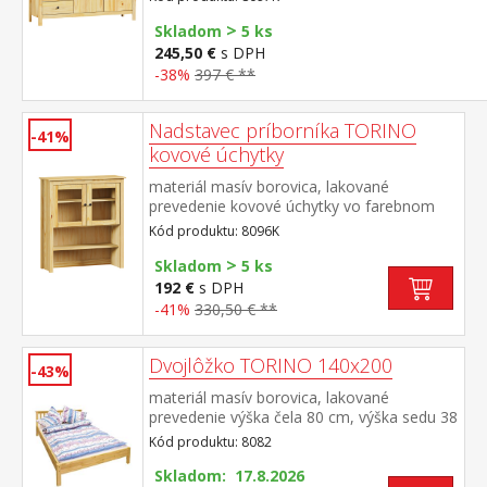
>
Skladom
5 ks
245,50 €
s DPH
-38%
397 € **
Nadstavec príborníka TORINO
-41%
kovové úchytky
materiál masív borovica, lakované
prevedenie kovové úchytky vo farebnom
prevedení černená mosadz 2 presklené
Kód produktu: 8096K
dvere, 1 polica nadstavec príborníka 8095K
>
Skladom
5 ks
192 €
s DPH
-41%
330,50 € **
Dvojlôžko TORINO 140x200
-43%
materiál masív borovica, lakované
prevedenie výška čela 80 cm, výška sedu 38
cm, cena bez roštu a matraca minimálna
Kód produktu: 8082
odporúčaná výška matraca 15 cm
odporúčaný rozmer matraca 140 × 200 cm
Skladom: 17.8.2026