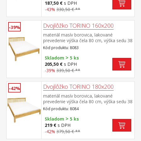
a rošt R3 odporúčaná nosnosť do 120 kg
187,50 €
s DPH
na každej polovici postele
-43%
330,50 € **
Dvojlôžko TORINO 160x200
-39%
materiál masív borovica, lakované
prevedenie výška čela 80 cm, výška sedu 38
cm, cena bez roštu a matraca minimálna
Kód produktu: 8083
odporúčaná výška matraca 15 cm
>
odporúčaný rozmer matraca 160 × 200 cm
Skladom
5 ks
alebo 2 kusy 80 × 200 cm a rošt R2
205,50 €
s DPH
odporúčaná nosnosť do 120 kg na každej
-39%
339,50 € **
polovici postele
Dvojlôžko TORINO 180x200
-42%
materiál masív borovica, lakované
prevedenie výška čela 80 cm, výška sedu 38
cm, cena bez roštu a matraca minimálna
Kód produktu: 8084
odporúčaná výška matraca 15
>
cm odporúčaný rozmer matraca 180 × 200
Skladom
5 ks
cm alebo 2 kusy 90 × 200 cm a rošt R4
219 €
s DPH
alebo 2 kusy R1 odporúčaná nosnosť do
-42%
379,50 € **
120 kg na každej polovici postele