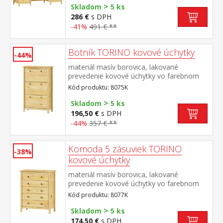
>
pojazdmi výsuv nie je súčasťou dodávky k
Skladom
5 ks
stolu je možné dokúpiť výsuvnú dosku na
286 €
s DPH
klávesnicu 8840
-41%
491 € **
Botník TORINO kovové úchytky
-44%
materiál masív borovica, lakované
prevedenie kovové úchytky vo farebnom
prevedení černená mosadz 3 dvojradové
Kód produktu: 8075K
výklopy
>
Skladom
5 ks
196,50 €
s DPH
-44%
357 € **
Komoda 5 zásuviek TORINO
-38%
kovové úchytky
materiál masív borovica, lakované
prevedenie kovové úchytky vo farebnom
prevedení černená mosadz 5 zásuviek s
Kód produktu: 8077K
kovovými pojazdmi
>
Skladom
5 ks
174,50 €
s DPH