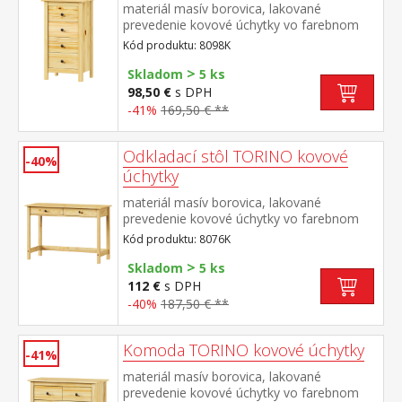
materiál masív borovica, lakované
prevedenie kovové úchytky vo farebnom
prevedení černená
Kód produktu: 8098K
mosadz 4 zásuvky s kovovými pojazdmi
>
Skladom
5 ks
98,50 €
s DPH
-41%
169,50 € **
Odkladací stôl TORINO kovové
-40%
úchytky
materiál masív borovica, lakované
prevedenie kovové úchytky vo farebnom
prevedení černená mosadz dve zásuvky s
Kód produktu: 8076K
kovovými pojazdmi
>
Skladom
5 ks
112 €
s DPH
-40%
187,50 € **
Komoda TORINO kovové úchytky
-41%
materiál masív borovica, lakované
prevedenie kovové úchytky vo farebnom