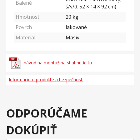
Balené
š/v/d: 52 × 14 × 92 cm)
Hmotnost
20
kg
Povrch
lakované
Materiál
Masív
návod na montáž na stiahnutie tu
Informácie o produkte a bezpečnosti
ODPORÚČAME
DOKÚPIŤ