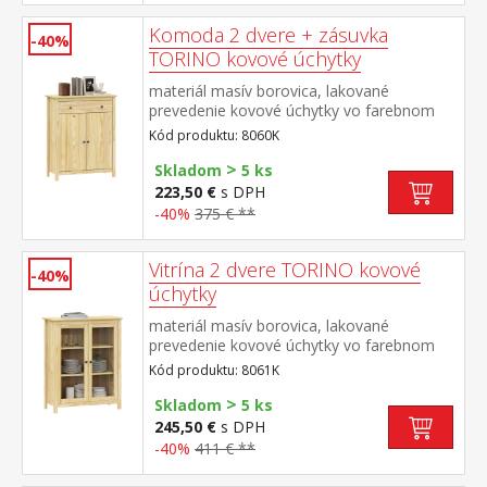
Komoda 2 dvere + zásuvka
-40%
TORINO kovové úchytky
materiál masív borovica, lakované
prevedenie kovové úchytky vo farebnom
prevedení černená mosadz 1 zásuvka s
Kód produktu: 8060K
kovovými pojazdmi, 2 dvere, 1 polica
>
maximálne nosnosti uvedené v návode na
Skladom
5 ks
montáž
223,50 €
s DPH
-40%
375 € **
Vitrína 2 dvere TORINO kovové
-40%
úchytky
materiál masív borovica, lakované
prevedenie kovové úchytky vo farebnom
prevedení černená mosadz 2 presklené
Kód produktu: 8061K
dvere, 2 police maximálne nosnosti
>
uvedené v návode na montáž
Skladom
5 ks
245,50 €
s DPH
-40%
411 € **