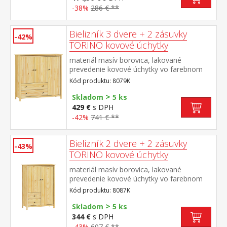
-38%
286 € **
Bielizník 3 dvere + 2 zásuvky
-42%
TORINO kovové úchytky
materiál masív borovica, lakované
prevedenie kovové úchytky vo farebnom
prevedení černená mosadz 3 dvierka a 2
Kód produktu: 8079K
zásuvky s kovovými pojazdmi
>
Skladom
5 ks
429 €
s DPH
-42%
741 € **
Bielizník 2 dvere + 2 zásuvky
-43%
TORINO kovové úchytky
materiál masív borovica, lakované
prevedenie kovové úchytky vo farebnom
prevedení černená mosadz 2 dvierka a 2
Kód produktu: 8087K
zásuvky s kovovými pojazdmi
>
Skladom
5 ks
344 €
s DPH
-43%
607 € **