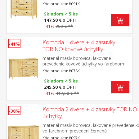
prevedení černená mosadz 2 menšie a 3
Kód produktu: 8091K
väčšie zásuvky s kovovými pojazdmi
>
Skladom
5 ks
147,50 €
s DPH
-41%
250 € **
Komoda 1 dvere + 4 zásuvky
-41%
TORINO kovové úchytky
materiál masív borovica, lakované
prevedenie kovové úchytky vo farebnom
prevedení černená mosadz 1 dvierka a 4
Kód produktu: 8078K
zásuvky s kovovými pojazdmi
>
Skladom
5 ks
245,50 €
s DPH
-41%
419,50 € **
Komoda 2 dvere + 4 zásuvky TORINO
-38%
úchytky
materiál masív borovica, lakované prevedenie 
vo farebnom prevedení černená
mosadz 4 zásuvky s kovovými pojazdmi, 2 plné d
Kód produktu: 8097K