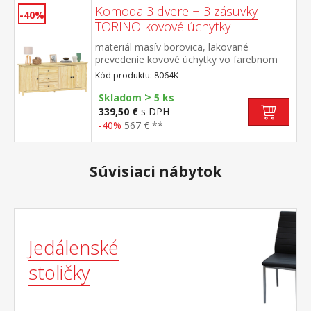
Komoda 3 dvere + 3 zásuvky
-40%
TORINO kovové úchytky
materiál masív borovica, lakované
prevedenie kovové úchytky vo farebnom
prevedení černená mosadz 3 zásuvky s
Kód produktu: 8064K
kovovými pojazdmi, 3 plné dvere, 2 police
>
maximálne nosnosti uvedené v návode na
Skladom
5 ks
montáž
339,50 €
s DPH
-40%
567 € **
Súvisiaci nábytok
Jedálenské
stoličky