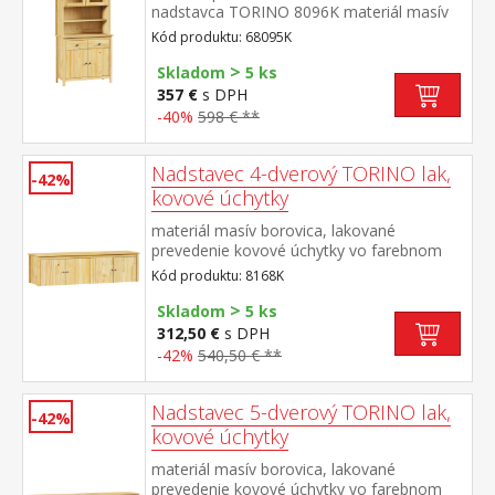
nadstavca TORINO 8096K materiál masív
borovica, lakované prevedenie kovové
Kód produktu: 68095K
úchytky vo farebnom prevedení černená
>
mosadz príborník: 2 zásuvky s kovovými
Skladom
5 ks
pojazdmi, 2 plné dvere, 1 polica nadstavec:
357 €
s DPH
2 presklené dvere, 1 polica rozmer
-40%
598 € **
príborníka (š/h/v) 90 × 40 × 80 cm rozmer
nadstavca (š/h/v) 90 × 33 × 100 cm
Nadstavec 4-dverový TORINO lak,
-42%
kovové úchytky
materiál masív borovica, lakované
prevedenie kovové úchytky vo farebnom
prevedení černená mosadz nadstavec pre
Kód produktu: 8168K
skriňu 8068K
>
Skladom
5 ks
312,50 €
s DPH
-42%
540,50 € **
Nadstavec 5-dverový TORINO lak,
-42%
kovové úchytky
materiál masív borovica, lakované
prevedenie kovové úchytky vo farebnom