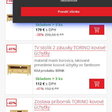
-38%
materiál masív borovica, lakované
prevedenie kovové úchytky vo farebnom
Povoliť všetko
prevedení černená
Kód produktu: 8093K
mosadz 3 zásuvky s kovovými pojazdmi
>
Skladom
5 ks
179 €
s DPH
-38%
290,50 € **
TV stolík 2 zásuvky TORINO kovové
-41%
úchytky
materiál masív borovica, lakované
prevedenie kovové úchytky vo farebnom
prevedení černená mosadz
Kód produktu: 8094K
2 zásuvky s kovovými pojazdmi, 1 polica
>
Skladom
5 ks
112 €
s DPH
-41%
192 € **
Zostava príborník TORINO kovové
-43%
úchytky