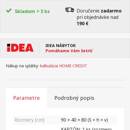
>
Doručenie
zadarmo
Skladom
5 ks
pri objednávke nad
190 €
IDEA NÁBYTOK
Pomáhame Vám šetriť
Nákup na splátky:
kalkulácia HOME CREDIT
Parametre
Podrobný popis
Rozmery [cm]
90 × 40 × 80 (š × h × v)
KARTÓN: 1 ks (rozmery,