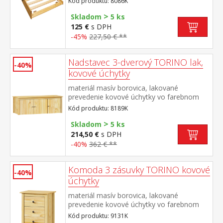
Kód produktu: 8086K
kolieskach, cena bez matraca maximálna
>
odporúčaná výška matraca 14
Skladom
5 ks
cm odporúčaný rozmer matraca 90 × 200
125 €
s DPH
cm vhodná ako výsuvná prístelka k pohovke
-45%
227,50 € **
TORINO 8085 alebo k jednolôžku JANA
ID30400225
Nadstavec 3-dverový TORINO lak,
-40%
kovové úchytky
materiál masív borovica, lakované
prevedenie kovové úchytky vo farebnom
prevedení černená mosadz nadstavec pre
Kód produktu: 8189K
skriňu 8089K
>
Skladom
5 ks
214,50 €
s DPH
-40%
362 € **
Komoda 3 zásuvky TORINO kovové
-40%
úchytky
materiál masív borovica, lakované
prevedenie kovové úchytky vo farebnom
prevedení černená mosadz tri zásuvky s
Kód produktu: 9131K
kovovými pojazdmi