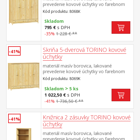
prevedenie kovové úchytky vo farebnom
prevedení černená mosadz priestor delený
Kód produktu: 8068K
na polovice v ľavej polovici šatníková tyč a
polica na klobúky v pravej polovici 3 police v
Skladom
spodnej časti 2 zásuvky s kovovými
795 €
s DPH
pojazdmi odporúčaný nadstavec 8168K
-35%
1 228 € **
Skriňa 5-dverová TORINO kovové
-41%
úchytky
materiál masív borovica, lakované
prevedenie kovové úchytky vo farebnom
prevedení černená mosadz priestor delený
Kód produktu: 8069K
v pomere 2:1:2 v ľavej a pravej širšej časti
>
šatníková tyč a polica na klobúky v strednej
Skladom
5 ks
úzkej časti 3 police v spodnej časti 3
1 022,50 €
s DPH
zásuvky s kovovými pojazdmi odporúčaný
-41%
1 736,50 € **
nadstavec 8169K
Knižnica 2 zásuvky TORINO kovové
-41%
úchytky
materiál masív borovica, lakované
prevedenie kovové úchytky vo farebnom