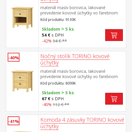
materiál masív borovica, lakované
prevedenie kovové úchytky vo farebnom
prevedení černená mosadz jedna zásuvka s
Kód produktu: 9130K
kovovými pojazdmi
>
Skladom
5 ks
54 €
s DPH
-42%
94 € **
Nočný stolík TORINO kovové
-40%
úchytky
materiál masív borovica, lakované
prevedenie kovové úchytky vo farebnom
prevedení černená
Kód produktu: 8099K
mosadz 2 zásuvky s kovovými pojazdmi
>
Skladom
5 ks
67 €
s DPH
-40%
112 € **
Komoda 4 zásuvky TORINO kovové
-41%
úchytky