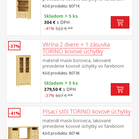
prevedení černená mosadz tri police, dve
Kód produktu: 8071K
zásuvky s kovovými pojazdmi
>
Skladom
5 ks
304 €
s DPH
-41%
522 € **
Vitrína 2 dvere + 1 zásuvka
-37%
TORINO kovové úchytky
materiál masív borovica, lakované
prevedenie kovové úchytky vo farebnom
prevedení černená mosadz dvoje čiastočne
Kód produktu: 8073K
presklené dvere, tri police jedna zásuvka s
>
kovovými pojazdmi
Skladom
5 ks
379,50 €
s DPH
-37%
607 € **
Písací stôl TORINO kovové úchytky
-41%
materiál masív borovica, lakované
prevedenie kovové úchytky vo farebnom
prevedení černená mosadz 2 otvorené
Kód produktu: 8074K
police, 1 dvierka a 3 zásuvky s kovovými