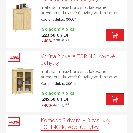
materiál masív borovica, lakované
prevedenie kovové úchytky vo farebnom
prevedení černená mosadz 1 zásuvka s
Kód produktu: 8060K
kovovými pojazdmi, 2 dvere, 1 polica
>
maximálne nosnosti uvedené v návode na
Skladom
5 ks
montáž
223,50 €
s DPH
-40%
375 € **
Vitrína 2 dvere TORINO kovové
-40%
úchytky
materiál masív borovica, lakované
prevedenie kovové úchytky vo farebnom
prevedení černená mosadz 2 presklené
Kód produktu: 8061K
dvere, 2 police maximálne nosnosti
>
uvedené v návode na montáž
Skladom
5 ks
245,50 €
s DPH
-40%
411 € **
Komoda 3 dvere + 3 zásuvky
-40%
TORINO kovové úchytky