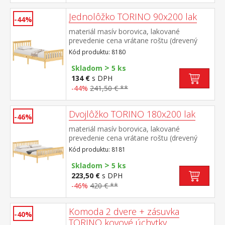
Jednolôžko TORINO 90x200 lak
-44%
materiál masív borovica, lakované
prevedenie cena vrátane roštu (drevený
latkový) bez matraca odporúčaný rozmer
Kód produktu: 8180
matraca 90 × 200 cm
>
Skladom
5 ks
134 €
s DPH
-44%
241,50 € **
Dvojlôžko TORINO 180x200 lak
-46%
materiál masív borovica, lakované
prevedenie cena vrátane roštu (drevený
latkový) bez matraca odporúčaný rozmer
Kód produktu: 8181
matraca 180 × 200 cm alebo 2 kusy 90 ×
>
200 cm
Skladom
5 ks
223,50 €
s DPH
-46%
420 € **
Komoda 2 dvere + zásuvka
-40%
TORINO kovové úchytky