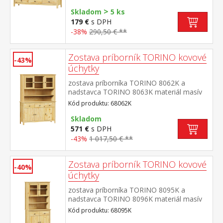
mosadz 3 zásuvky s kovovými pojazdmi
>
Skladom
5 ks
179 €
s DPH
-38%
290,50 € **
Zostava príborník TORINO kovové
-43%
úchytky
zostava príborníka TORINO 8062K a
nadstavca TORINO 8063K materiál masív
borovica, lakované prevedenie kovové
Kód produktu: 68062K
úchytky vo farebnom prevedení černená
mosadz príborník: 3 dvere, 3 zásuvky s
Skladom
kovovými pojazdmi nadstavec: dvoje
571 €
s DPH
presklené dvierka rozmer príborníka (š/h/v)
-43%
1 017,50 € **
129 × 40 × 80 cm rozmer nadstavca (š/h/v)
129 × 33 × 100 cm
Zostava príborník TORINO kovové
-40%
úchytky
zostava príborníka TORINO 8095K a
nadstavca TORINO 8096K materiál masív
borovica, lakované prevedenie kovové
Kód produktu: 68095K
úchytky vo farebnom prevedení černená