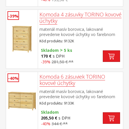
Komoda 4 zásuvky TORINO kovové
-39%
úchytky
materiál masív borovica, lakované
prevedenie kovové úchytky vo farebnom
prevedení černená mosadz štyri zásuvky s
Kód produktu: 9132K
kovovými pojazdmi
>
Skladom
5 ks
170 €
s DPH
-39%
281,50 € **
Komoda 6 zásuviek TORINO
-40%
kovové úchytky
materiál masív borovica, lakované
prevedenie kovové úchytky vo farebnom
prevedení černená mosadz šesť zásuviek s
Kód produktu: 9133K
kovovými pojazdmi
Skladom
205,50 €
s DPH
-40%
344 € **