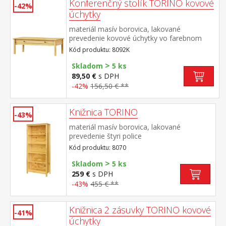
Konferenčný stolík TORINO kovové
-42%
úchytky
materiál masív borovica, lakované
prevedenie kovové úchytky vo farebnom
prevedení černená
Kód produktu: 8092K
mosadz široká zásuvka s kovovými pojazdmi
>
Skladom
5 ks
89,50 €
s DPH
-42%
156,50 € **
Knižnica TORINO
-43%
materiál masív borovica, lakované
prevedenie štyri police
Kód produktu: 8070
>
Skladom
5 ks
259 €
s DPH
-43%
455 € **
Knižnica 2 zásuvky TORINO kovové
-41%
úchytky