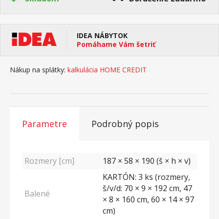
IDEA NÁBYTOK
Pomáhame Vám šetriť
Nákup na splátky:
kalkulácia HOME CREDIT
Parametre
Podrobný popis
Rozmery [cm]
187 × 58 × 190 (š × h × v)
KARTÓN: 3 ks (rozmery,
š/v/d: 70 × 9 × 192 cm, 47
Balené
× 8 × 160 cm, 60 × 14 × 97
cm)