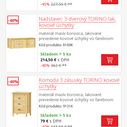
cm vhodná ako výsuvná prístelka k pohovke
-45%
227,50 € **
TORINO 8085 alebo k jednolôžku JANA
ID30400225
Nadstavec 3-dverový TORINO lak,
-40%
kovové úchytky
materiál masív borovica, lakované
prevedenie kovové úchytky vo farebnom
prevedení černená mosadz nadstavec pre
Kód produktu: 8189K
skriňu 8089K
>
Skladom
5 ks
214,50 €
s DPH
-40%
362 € **
Komoda 3 zásuvky TORINO kovové
-40%
úchytky
materiál masív borovica, lakované
prevedenie kovové úchytky vo farebnom
prevedení černená mosadz tri zásuvky s
Kód produktu: 9131K
kovovými pojazdmi
>
Skladom
5 ks
79 €
s DPH
-40%
133,50 € **