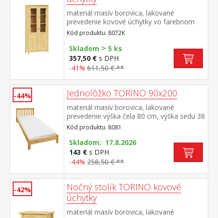
materiál masív borovica, lakované
prevedenie kovové úchytky vo farebnom
prevedení černená mosadz dvoje čiastočne
Kód produktu: 8072K
presklené dvere, štyri police
>
Skladom
5 ks
357,50 €
s DPH
-41%
611,50 € **
Jednolôžko TORINO 90x200
-44%
materiál masív borovica, lakované
prevedenie výška čela 80 cm, výška sedu 38
cm, cena bez roštu a matraca minimálna
Kód produktu: 8081
odporúčaná výška matraca 15 cm
odporúčaný rozmer matraca 90 × 200 cm a
Skladom: 17.8.2026
rošt R1 odporúčaná nosnosť do 120 kg
143 €
s DPH
-44%
258,50 € **
Nočný stolík TORINO kovové
-42%
úchytky
materiál masív borovica, lakované