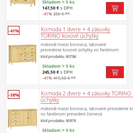
>
Skladom
5 ks
147,50 €
s DPH
-41%
250 € **
Komoda 1 dvere + 4 zásuvky
-41%
TORINO kovové úchytky
materiál masív borovica, lakované
prevedenie kovové úchytky vo farebnom
prevedení černená mosadz 1 dvierka a 4
Kód produktu: 8078K
zásuvky s kovovými pojazdmi
>
Skladom
5 ks
245,50 €
s DPH
-41%
419,50 € **
Komoda 2 dvere + 4 zásuvky TORINO
-38%
úchytky
materiál masív borovica, lakované prevedenie 
vo farebnom prevedení černená
mosadz 4 zásuvky s kovovými pojazdmi, 2 plné d
Kód produktu: 8097K
>
Skladom
5 ks