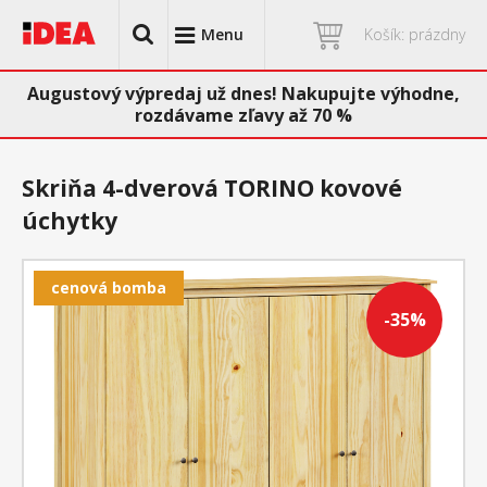
Menu
Košík: prázdny
Augustový výpredaj už dnes! Nakupujte výhodne,
rozdávame zľavy až 70 %
Skriňa 4-dverová TORINO kovové
úchytky
cenová bomba
-35%