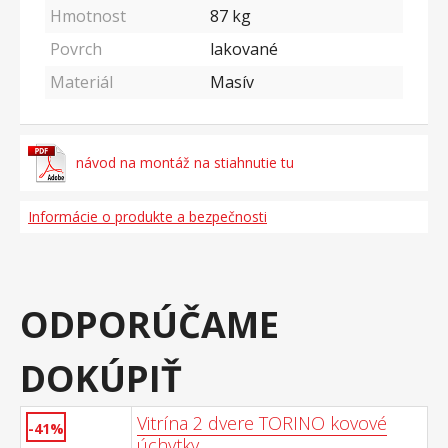
Hmotnost
87
kg
Povrch
lakované
Materiál
Masív
návod na montáž na stiahnutie tu
Informácie o produkte a bezpečnosti
ODPORÚČAME
DOKÚPIŤ
Vitrína 2 dvere TORINO kovové
-41%
úchytky