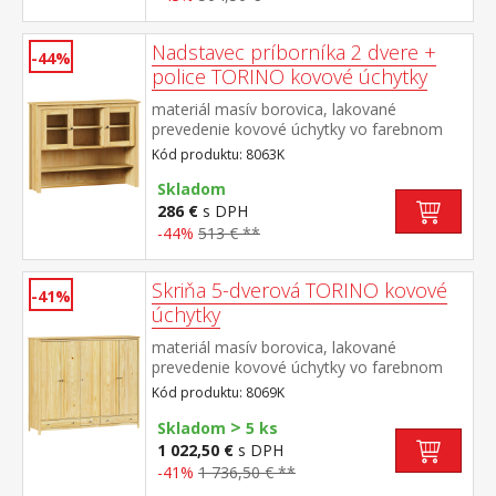
Nadstavec príborníka 2 dvere +
-44%
police TORINO kovové úchytky
materiál masív borovica, lakované
prevedenie kovové úchytky vo farebnom
prevedení černená mosadz dvoje presklené
Kód produktu: 8063K
dvierka doplnok príborníka TORINO 8062K
Skladom
286 €
s DPH
-44%
513 € **
Skriňa 5-dverová TORINO kovové
-41%
úchytky
materiál masív borovica, lakované
prevedenie kovové úchytky vo farebnom
prevedení černená mosadz priestor delený
Kód produktu: 8069K
v pomere 2:1:2 v ľavej a pravej širšej časti
>
šatníková tyč a polica na klobúky v strednej
Skladom
5 ks
úzkej časti 3 police v spodnej časti 3
1 022,50 €
s DPH
zásuvky s kovovými pojazdmi odporúčaný
-41%
1 736,50 € **
nadstavec 8169K