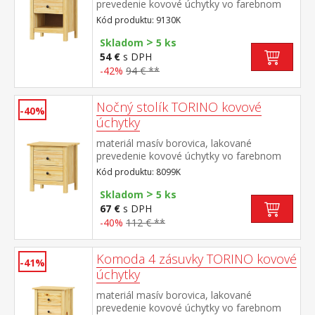
prevedenie kovové úchytky vo farebnom
prevedení černená mosadz jedna zásuvka s
Kód produktu: 9130K
kovovými pojazdmi
>
Skladom
5 ks
54 €
s DPH
-42%
94 € **
Nočný stolík TORINO kovové
-40%
úchytky
materiál masív borovica, lakované
prevedenie kovové úchytky vo farebnom
prevedení černená
Kód produktu: 8099K
mosadz 2 zásuvky s kovovými pojazdmi
>
Skladom
5 ks
67 €
s DPH
-40%
112 € **
Komoda 4 zásuvky TORINO kovové
-41%
úchytky
materiál masív borovica, lakované
prevedenie kovové úchytky vo farebnom