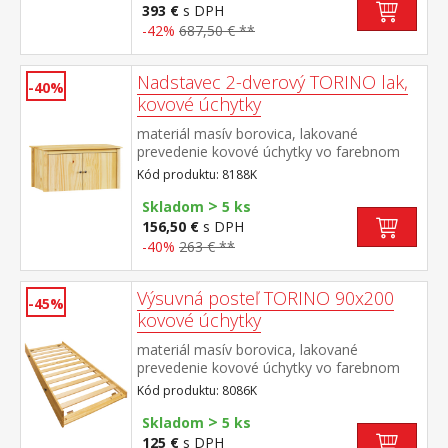
393 €
s DPH
-42%
687,50 € **
Nadstavec 2-dverový TORINO lak,
-40%
kovové úchytky
materiál masív borovica, lakované
prevedenie kovové úchytky vo farebnom
prevedení černená mosadz nadstavec pre
Kód produktu: 8188K
skriňu 8088K
>
Skladom
5 ks
156,50 €
s DPH
-40%
263 € **
Výsuvná posteľ TORINO 90x200
-45%
kovové úchytky
materiál masív borovica, lakované
prevedenie kovové úchytky vo farebnom
prevedení černená mosadz výsuvná na
Kód produktu: 8086K
kolieskach, cena bez matraca maximálna
>
odporúčaná výška matraca 14
Skladom
5 ks
cm odporúčaný rozmer matraca 90 × 200
125 €
s DPH