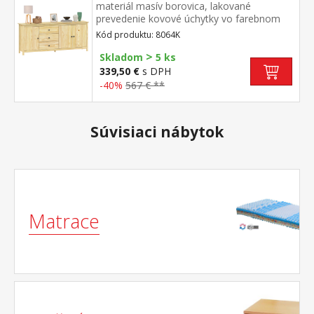
materiál masív borovica, lakované
prevedenie kovové úchytky vo farebnom
prevedení černená mosadz 3 zásuvky s
Kód produktu: 8064K
kovovými pojazdmi, 3 plné dvere, 2 police
>
maximálne nosnosti uvedené v návode na
Skladom
5 ks
montáž
339,50 €
s DPH
-40%
567 € **
Súvisiaci nábytok
Matrace