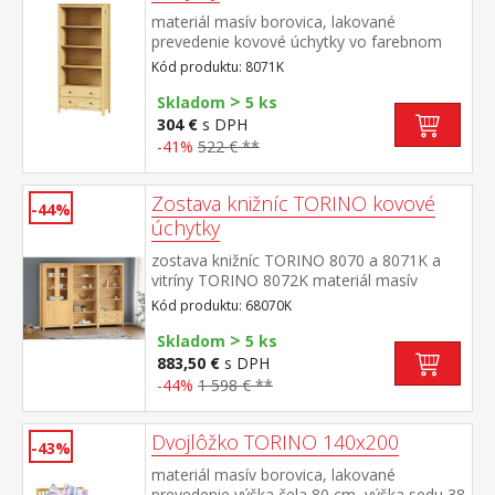
materiál masív borovica, lakované
prevedenie kovové úchytky vo farebnom
prevedení černená mosadz tri police, dve
Kód produktu: 8071K
zásuvky s kovovými pojazdmi
>
Skladom
5 ks
304 €
s DPH
-41%
522 € **
Zostava knižníc TORINO kovové
-44%
úchytky
zostava knižníc TORINO 8070 a 8071K a
vitríny TORINO 8072K materiál masív
borovica, lakované prevedenie kovové
Kód produktu: 68070K
úchytky vo farebnom prevedení černená
>
mosadz knižnica 8070: štyri police knižnica
Skladom
5 ks
8071K: tri police, dve zásuvky s kovovými
883,50 €
s DPH
pojazdmi vitrína 8072K: dvoje čiastočne
-44%
1 598 € **
presklené dvere, štyri police rozmer knižnice
8070 (š/h/v) 85 × 37 × 190 cm rozmer
knižnice 8071K (š/h/v) 85 × 37 × 190
Dvojlôžko TORINO 140x200
-43%
cm rozmer vitríny 8072K (š/h/v) 85 × 37 ×
materiál masív borovica, lakované
190 cm
prevedenie výška čela 80 cm, výška sedu 38