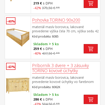
cm alebo 2 kusy 90 × 200 cm a rošt R4
219 €
s DPH
alebo 2 kusy R1 odporúčaná nosnosť do
-42%
379,50 € **
120 kg na každej polovici postele
Pohovka TORINO 90x200
-40%
materiál masív borovica, lakované
prevedenie výška čela 70 cm, výška sedu 42
cm, cena bez roštu a matraca minimálna
Kód produktu: 8085
odporúčaná výška matraca 15
>
cm odporúčaný rozmer matraca 90 × 200
Skladom
5 ks
cm a rošt R1 k pohovke možné dokúpiť
259 €
s DPH
výsuvnú prístelku TORINO 8086 alebo
-40%
437,50 € **
8086K
Príborník 3 dvere + 3 zásuvky
-43%
TORINO kovové úchytky
materiál masív borovica, lakované
prevedenie kovové úchytky vo farebnom
prevedení černená mosadz 3 dvere, 3
Kód produktu: 8062K
zásuvky s kovovými pojazdmi vhodný
>
doplnok nadstavec TORINO 8063K
Skladom
5 ks
286 €
s DPH
-43%
504,50 € **