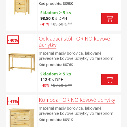
prevedení černená
Kód produktu: 8098K
mosadz 4 zásuvky s kovovými pojazdmi
>
Skladom
5 ks
98,50 €
s DPH
-41%
169,50 € **
Odkladací stôl TORINO kovové
-40%
úchytky
materiál masív borovica, lakované
prevedenie kovové úchytky vo farebnom
prevedení černená mosadz dve zásuvky s
Kód produktu: 8076K
kovovými pojazdmi
>
Skladom
5 ks
112 €
s DPH
-40%
187,50 € **
Komoda TORINO kovové úchytky
-41%
materiál masív borovica, lakované
prevedenie kovové úchytky vo farebnom
prevedení černená mosadz 2 menšie a 3
Kód produktu: 8091K
väčšie zásuvky s kovovými pojazdmi