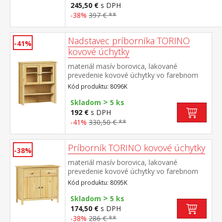
245,50 €
s DPH
-38%
397 € **
Nadstavec príborníka TORINO
-41%
kovové úchytky
materiál masív borovica, lakované
prevedenie kovové úchytky vo farebnom
prevedení černená mosadz 2 presklené
Kód produktu: 8096K
dvere, 1 polica nadstavec príborníka 8095K
>
Skladom
5 ks
192 €
s DPH
-41%
330,50 € **
Príborník TORINO kovové úchytky
-38%
materiál masív borovica, lakované
prevedenie kovové úchytky vo farebnom
prevedení černená mosadz 2 zásuvky s
Kód produktu: 8095K
kovovými pojazdmi, 2 plné dvere, 1
>
polica vhodný doplnok nadstavec 8096K
Skladom
5 ks
174,50 €
s DPH
-38%
286 € **