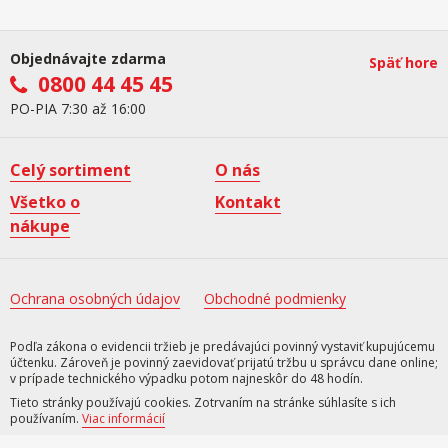
Objednávajte zdarma
Späť hore
0800 44 45 45
PO-PIA 7:30 až 16:00
Celý sortiment
O nás
Všetko o
Kontakt
nákupe
Ochrana osobných údajov
Obchodné podmienky
Podľa zákona o evidencii tržieb je predávajúci povinný vystaviť kupujúcemu
účtenku. Zároveň je povinný zaevidovať prijatú tržbu u správcu dane online;
v prípade technického výpadku potom najneskôr do 48 hodín.
Tieto stránky používajú cookies. Zotrvaním na stránke súhlasíte s ich
používaním.
Viac informácií