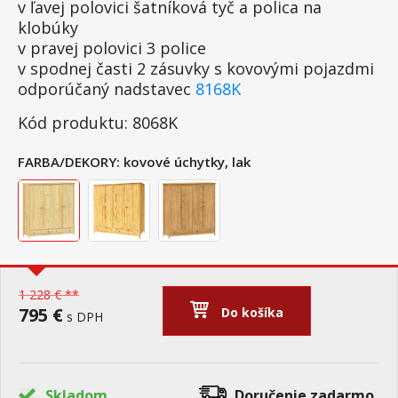
v ľavej polovici šatníková tyč a polica na
klobúky
v pravej polovici 3 police
v spodnej časti 2 zásuvky s kovovými pojazdmi
odporúčaný nadstavec
8168K
Kód produktu: 8068K
FARBA/DEKORY:
kovové úchytky, lak
1 228 € **
795 €
Do košíka
s DPH
Skladom
Doručenie
zadarmo