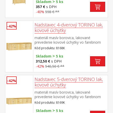
>
mosadz príborník: 2 zásuvky s kovovými
Skladom
5 ks
pojazdmi, 2 plné dvere, 1 polica nadstavec:
357 €
s DPH
2 presklené dvere, 1 polica rozmer
-40%
598 € **
príborníka (š/h/v) 90 × 40 × 80 cm rozmer
nadstavca (š/h/v) 90 × 33 × 100 cm
Nadstavec 4-dverový TORINO lak,
-42%
kovové úchytky
materiál masív borovica, lakované
prevedenie kovové úchytky vo farebnom
prevedení černená mosadz nadstavec pre
Kód produktu: 8168K
skriňu 8068K
>
Skladom
5 ks
312,50 €
s DPH
-42%
540,50 € **
Nadstavec 5-dverový TORINO lak,
-42%
kovové úchytky
materiál masív borovica, lakované
prevedenie kovové úchytky vo farebnom
prevedení černená mosadz nadstavec pre
Kód produktu: 8169K
skriňu 8069K
>
Skladom
5 ks