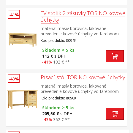
TV stolík 2 zásuvky TORINO kovové
-41%
úchytky
materiál masív borovica, lakované
prevedenie kovové úchytky vo farebnom
prevedení černená mosadz
Kód produktu: 8094K
2 zásuvky s kovovými pojazdmi, 1 polica
>
Skladom
5 ks
112 €
s DPH
-41%
192 € **
Písací stôl TORINO kovové úchytky
-43%
materiál masív borovica, lakované
prevedenie kovové úchytky vo farebnom
prevedení černená mosadz 3 zásuvky s
Kód produktu: 8090K
kovovými pojazdmi, 1 polica výsuv nie je
>
súčasťou dodávky k stolu je možné dokúpiť
Skladom
5 ks
výsuvnú dosku na klávesnicu 8840
205,50 €
s DPH
-43%
362 € **