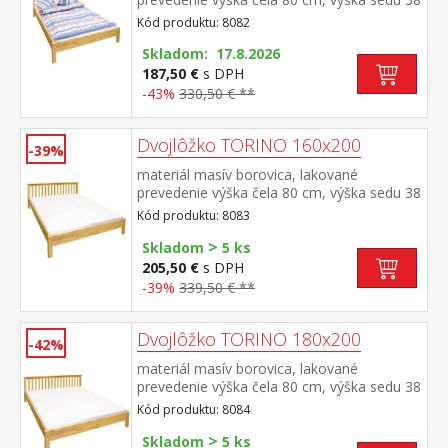
cm, cena bez roštu a matraca minimálna
Kód produktu: 8082
odporúčaná výška matraca 15 cm
odporúčaný rozmer matraca 140 × 200 cm
Skladom: 17.8.2026
a rošt R3 odporúčaná nosnosť do 120 kg
187,50 €
s DPH
na každej polovici postele
-43%
330,50 € **
Dvojlôžko TORINO 160x200
-39%
materiál masív borovica, lakované
prevedenie výška čela 80 cm, výška sedu 38
cm, cena bez roštu a matraca minimálna
Kód produktu: 8083
odporúčaná výška matraca 15 cm
>
odporúčaný rozmer matraca 160 × 200 cm
Skladom
5 ks
alebo 2 kusy 80 × 200 cm a rošt R2
205,50 €
s DPH
odporúčaná nosnosť do 120 kg na každej
-39%
339,50 € **
polovici postele
Dvojlôžko TORINO 180x200
-42%
materiál masív borovica, lakované
prevedenie výška čela 80 cm, výška sedu 38
cm, cena bez roštu a matraca minimálna
Kód produktu: 8084
odporúčaná výška matraca 15
>
cm odporúčaný rozmer matraca 180 × 200
Skladom
5 ks