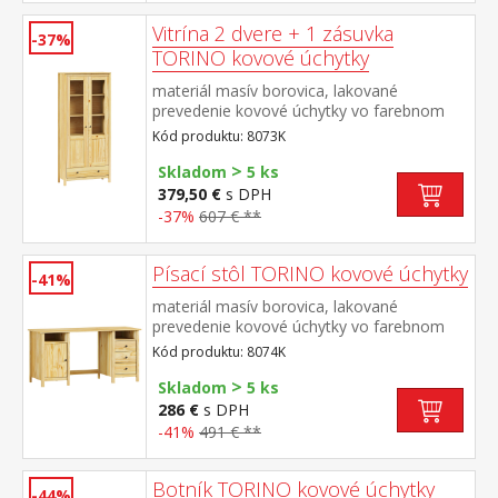
Vitrína 2 dvere + 1 zásuvka
-37%
TORINO kovové úchytky
materiál masív borovica, lakované
prevedenie kovové úchytky vo farebnom
prevedení černená mosadz dvoje čiastočne
Kód produktu: 8073K
presklené dvere, tri police jedna zásuvka s
>
kovovými pojazdmi
Skladom
5 ks
379,50 €
s DPH
-37%
607 € **
Písací stôl TORINO kovové úchytky
-41%
materiál masív borovica, lakované
prevedenie kovové úchytky vo farebnom
prevedení černená mosadz 2 otvorené
Kód produktu: 8074K
police, 1 dvierka a 3 zásuvky s kovovými
>
pojazdmi výsuv nie je súčasťou dodávky k
Skladom
5 ks
stolu je možné dokúpiť výsuvnú dosku na
286 €
s DPH
klávesnicu 8840
-41%
491 € **
Botník TORINO kovové úchytky
-44%