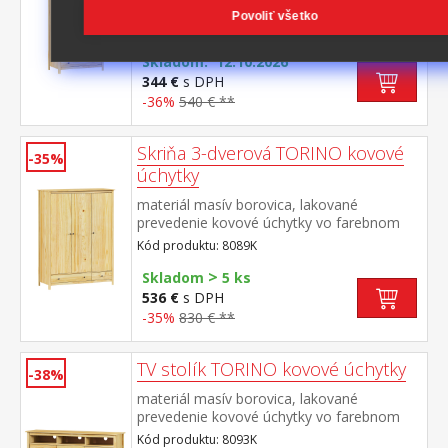
prevedenie kovové úchytky vo farebnom
Povoliť všetko
prevedení černená mosadz šatníková skriňa
Kód produktu: 8088K
vybavená šatníkovou tyčou a policou v
spodnej časti zásuvka s kovovými
Skladom: 12.10.2026
pojazdmi odporúčaný nadstavec 8188K
344 €
s DPH
-36%
540 € **
Skriňa 3-dverová TORINO kovové
-35%
úchytky
materiál masív borovica, lakované
prevedenie kovové úchytky vo farebnom
prevedení černená mosadz priestor delený
Kód produktu: 8089K
v pomere 2:1 širšia časť šatníková tyč a
>
polica, užšia časť 3 police v spodnej časti 2
Skladom
5 ks
zásuvky s kovovými pojazdmi odporúčaný
536 €
s DPH
nadstavec 8189K
-35%
830 € **
TV stolík TORINO kovové úchytky
-38%
materiál masív borovica, lakované
prevedenie kovové úchytky vo farebnom
prevedení černená
Kód produktu: 8093K