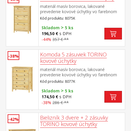
materiál masív borovica, lakované
prevedenie kovové úchytky vo farebnom
prevedení černená mosadz 3 dvojradové
Kód produktu: 8075K
výklopy
>
Skladom
5 ks
196,50 €
s DPH
-44%
357 € **
Komoda 5 zásuviek TORINO
-38%
kovové úchytky
materiál masív borovica, lakované
prevedenie kovové úchytky vo farebnom
prevedení černená mosadz 5 zásuviek s
Kód produktu: 8077K
kovovými pojazdmi
>
Skladom
5 ks
174,50 €
s DPH
-38%
286 € **
Bielizník 3 dvere + 2 zásuvky
-42%
TORINO kovové úchytky