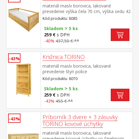
materiál masív borovica, lakované
prevedenie výška čela 70 cm, výška sedu 42
cm, cena bez roštu a matraca minimálna
Kód produktu: 8085
odporúčaná výška matraca 15
>
cm odporúčaný rozmer matraca 90 × 200
Skladom
5 ks
cm a rošt R1 k pohovke možné dokúpiť
259 €
s DPH
výsuvnú prístelku TORINO 8086 alebo
-40%
437,50 € **
8086K
Knižnica TORINO
-43%
materiál masív borovica, lakované
prevedenie štyri police
Kód produktu: 8070
>
Skladom
5 ks
259 €
s DPH
-43%
455 € **
Príborník 3 dvere + 3 zásuvky
-43%
TORINO kovové úchytky
materiál masív borovica, lakované
prevedenie kovové úchytky vo farebnom