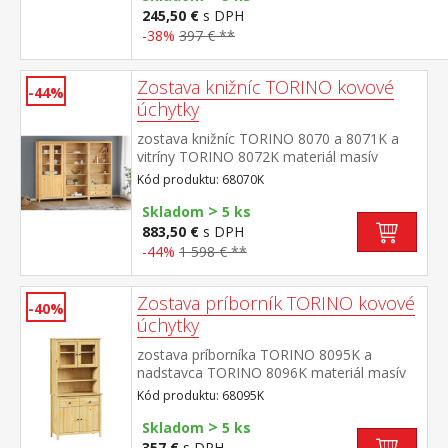
245,50 €
s DPH
-38%
397 € **
Zostava knižníc TORINO kovové
-44%
úchytky
zostava knižníc TORINO 8070 a 8071K a
vitríny TORINO 8072K materiál masív
borovica, lakované prevedenie kovové
Kód produktu: 68070K
úchytky vo farebnom prevedení černená
>
mosadz knižnica 8070: štyri police knižnica
Skladom
5 ks
8071K: tri police, dve zásuvky s kovovými
883,50 €
s DPH
pojazdmi vitrína 8072K: dvoje čiastočne
-44%
1 598 € **
presklené dvere, štyri police rozmer knižnice
8070 (š/h/v) 85 × 37 × 190 cm rozmer
knižnice 8071K (š/h/v) 85 × 37 × 190
Zostava príborník TORINO kovové
-40%
cm rozmer vitríny 8072K (š/h/v) 85 × 37 ×
úchytky
190 cm
zostava príborníka TORINO 8095K a
nadstavca TORINO 8096K materiál masív
borovica, lakované prevedenie kovové
Kód produktu: 68095K
úchytky vo farebnom prevedení černená
>
mosadz príborník: 2 zásuvky s kovovými
Skladom
5 ks
pojazdmi, 2 plné dvere, 1 polica nadstavec:
357 €
s DPH