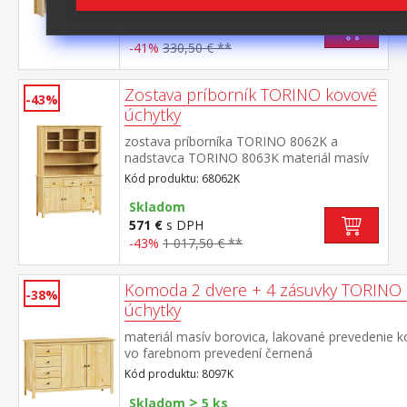
>
Skladom
5 ks
192 €
s DPH
-41%
330,50 € **
Zostava príborník TORINO kovové
-43%
úchytky
zostava príborníka TORINO 8062K a
nadstavca TORINO 8063K materiál masív
borovica, lakované prevedenie kovové
Kód produktu: 68062K
úchytky vo farebnom prevedení černená
mosadz príborník: 3 dvere, 3 zásuvky s
Skladom
kovovými pojazdmi nadstavec: dvoje
571 €
s DPH
presklené dvierka rozmer príborníka (š/h/v)
-43%
1 017,50 € **
129 × 40 × 80 cm rozmer nadstavca (š/h/v)
129 × 33 × 100 cm
Komoda 2 dvere + 4 zásuvky TORINO
-38%
úchytky
materiál masív borovica, lakované prevedenie 
vo farebnom prevedení černená
mosadz 4 zásuvky s kovovými pojazdmi, 2 plné d
Kód produktu: 8097K
>
Skladom
5 ks