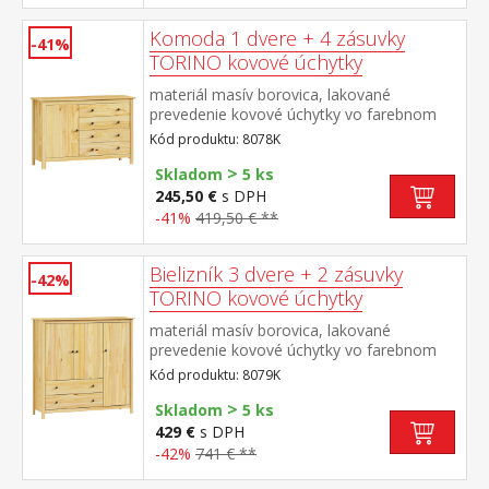
Komoda 1 dvere + 4 zásuvky
-41%
TORINO kovové úchytky
materiál masív borovica, lakované
prevedenie kovové úchytky vo farebnom
prevedení černená mosadz 1 dvierka a 4
Kód produktu: 8078K
zásuvky s kovovými pojazdmi
>
Skladom
5 ks
245,50 €
s DPH
-41%
419,50 € **
Bielizník 3 dvere + 2 zásuvky
-42%
TORINO kovové úchytky
materiál masív borovica, lakované
prevedenie kovové úchytky vo farebnom
prevedení černená mosadz 3 dvierka a 2
Kód produktu: 8079K
zásuvky s kovovými pojazdmi
>
Skladom
5 ks
429 €
s DPH
-42%
741 € **