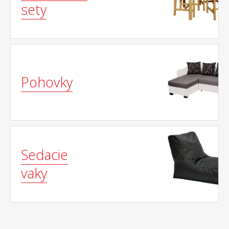
sety
Pohovky
Sedacie
vaky