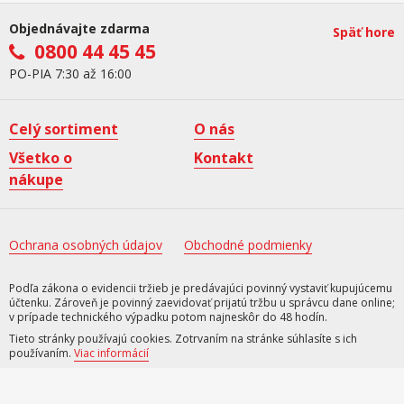
Objednávajte zdarma
Späť hore
0800 44 45 45
PO-PIA 7:30 až 16:00
Celý sortiment
O nás
Všetko o
Kontakt
nákupe
Ochrana osobných údajov
Obchodné podmienky
Podľa zákona o evidencii tržieb je predávajúci povinný vystaviť kupujúcemu
účtenku. Zároveň je povinný zaevidovať prijatú tržbu u správcu dane online;
v prípade technického výpadku potom najneskôr do 48 hodín.
Tieto stránky používajú cookies. Zotrvaním na stránke súhlasíte s ich
používaním.
Viac informácií