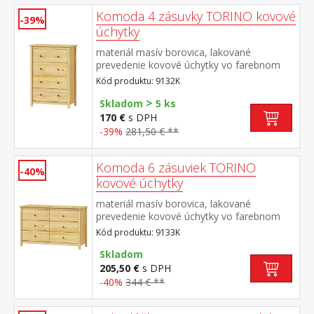
Komoda 4 zásuvky TORINO kovové
-39%
úchytky
materiál masív borovica, lakované
prevedenie kovové úchytky vo farebnom
prevedení černená mosadz štyri zásuvky s
Kód produktu: 9132K
kovovými pojazdmi
>
Skladom
5 ks
170 €
s DPH
-39%
281,50 € **
Komoda 6 zásuviek TORINO
-40%
kovové úchytky
materiál masív borovica, lakované
prevedenie kovové úchytky vo farebnom
prevedení černená mosadz šesť zásuviek s
Kód produktu: 9133K
kovovými pojazdmi
Skladom
205,50 €
s DPH
-40%
344 € **