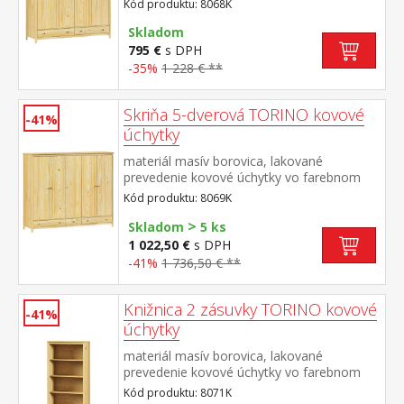
Kód produktu: 8068K
na polovice v ľavej polovici šatníková tyč a
polica na klobúky v pravej polovici 3 police v
Skladom
spodnej časti 2 zásuvky s kovovými
795 €
s DPH
pojazdmi odporúčaný nadstavec 8168K
-35%
1 228 € **
Skriňa 5-dverová TORINO kovové
-41%
úchytky
materiál masív borovica, lakované
prevedenie kovové úchytky vo farebnom
prevedení černená mosadz priestor delený
Kód produktu: 8069K
v pomere 2:1:2 v ľavej a pravej širšej časti
>
šatníková tyč a polica na klobúky v strednej
Skladom
5 ks
úzkej časti 3 police v spodnej časti 3
1 022,50 €
s DPH
zásuvky s kovovými pojazdmi odporúčaný
-41%
1 736,50 € **
nadstavec 8169K
Knižnica 2 zásuvky TORINO kovové
-41%
úchytky
materiál masív borovica, lakované
prevedenie kovové úchytky vo farebnom
prevedení černená mosadz tri police, dve
Kód produktu: 8071K