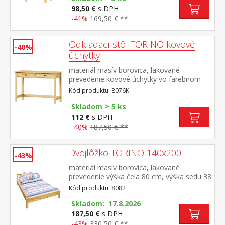
98,50 €
s DPH
-41%
169,50 € **
Odkladací stôl TORINO kovové
-40%
úchytky
materiál masív borovica, lakované
prevedenie kovové úchytky vo farebnom
prevedení černená mosadz dve zásuvky s
Kód produktu: 8076K
kovovými pojazdmi
>
Skladom
5 ks
112 €
s DPH
-40%
187,50 € **
Dvojlôžko TORINO 140x200
-43%
materiál masív borovica, lakované
prevedenie výška čela 80 cm, výška sedu 38
cm, cena bez roštu a matraca minimálna
Kód produktu: 8082
odporúčaná výška matraca 15 cm
odporúčaný rozmer matraca 140 × 200 cm
Skladom: 17.8.2026
a rošt R3 odporúčaná nosnosť do 120 kg
187,50 €
s DPH
na každej polovici postele
-43%
330,50 € **