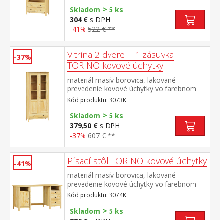
zásuvky s kovovými pojazdmi
>
Skladom
5 ks
304 €
s DPH
-41%
522 € **
Vitrína 2 dvere + 1 zásuvka
-37%
TORINO kovové úchytky
materiál masív borovica, lakované
prevedenie kovové úchytky vo farebnom
prevedení černená mosadz dvoje čiastočne
Kód produktu: 8073K
presklené dvere, tri police jedna zásuvka s
>
kovovými pojazdmi
Skladom
5 ks
379,50 €
s DPH
-37%
607 € **
Písací stôl TORINO kovové úchytky
-41%
materiál masív borovica, lakované
prevedenie kovové úchytky vo farebnom
prevedení černená mosadz 2 otvorené
Kód produktu: 8074K
police, 1 dvierka a 3 zásuvky s kovovými
>
pojazdmi výsuv nie je súčasťou dodávky k
Skladom
5 ks
stolu je možné dokúpiť výsuvnú dosku na