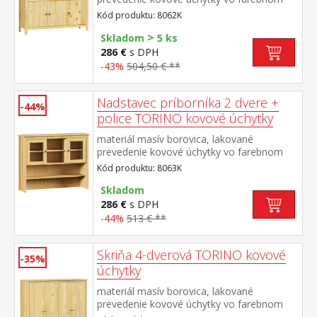
prevedení černená mosadz 3 dvere, 3
Kód produktu: 8062K
zásuvky s kovovými pojazdmi vhodný
>
doplnok nadstavec TORINO 8063K
Skladom
5 ks
286 €
s DPH
-43%
504,50 € **
Nadstavec príborníka 2 dvere +
-44%
police TORINO kovové úchytky
materiál masív borovica, lakované
prevedenie kovové úchytky vo farebnom
prevedení černená mosadz dvoje presklené
Kód produktu: 8063K
dvierka doplnok príborníka TORINO 8062K
Skladom
286 €
s DPH
-44%
513 € **
Skriňa 4-dverová TORINO kovové
-35%
úchytky
materiál masív borovica, lakované
prevedenie kovové úchytky vo farebnom
prevedení černená mosadz priestor delený