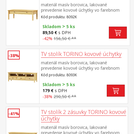
materiál masív borovica, lakované
prevedenie kovové úchytky vo farebnom
prevedení černená
Kód produktu: 8092K
mosadz široká zásuvka s kovovými pojazdmi
>
Skladom
5 ks
89,50 €
s DPH
-42%
156,50 € **
TV stolík TORINO kovové úchytky
-38%
materiál masív borovica, lakované
prevedenie kovové úchytky vo farebnom
prevedení černená
Kód produktu: 8093K
mosadz 3 zásuvky s kovovými pojazdmi
>
Skladom
5 ks
179 €
s DPH
-38%
290,50 € **
TV stolík 2 zásuvky TORINO kovové
-41%
úchytky
materiál masív borovica, lakované
prevedenie kovové úchytky vo farebnom