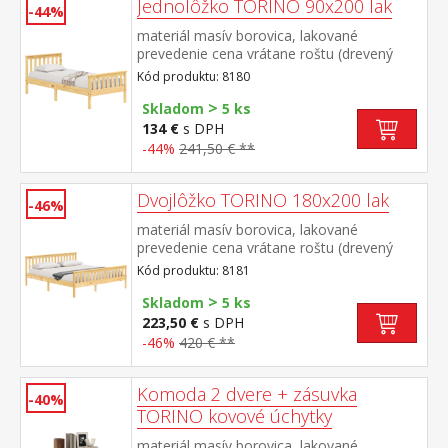
Jednolôžko TORINO 90x200 lak
-44%
materiál masív borovica, lakované
prevedenie cena vrátane roštu (drevený
latkový) bez matraca odporúčaný rozmer
Kód produktu: 8180
matraca 90 × 200 cm
>
Skladom
5 ks
134 €
s DPH
-44%
241,50 € **
Dvojlôžko TORINO 180x200 lak
-46%
materiál masív borovica, lakované
prevedenie cena vrátane roštu (drevený
latkový) bez matraca odporúčaný rozmer
Kód produktu: 8181
matraca 180 × 200 cm alebo 2 kusy 90 ×
>
200 cm
Skladom
5 ks
223,50 €
s DPH
-46%
420 € **
Komoda 2 dvere + zásuvka
-40%
TORINO kovové úchytky
materiál masív borovica, lakované