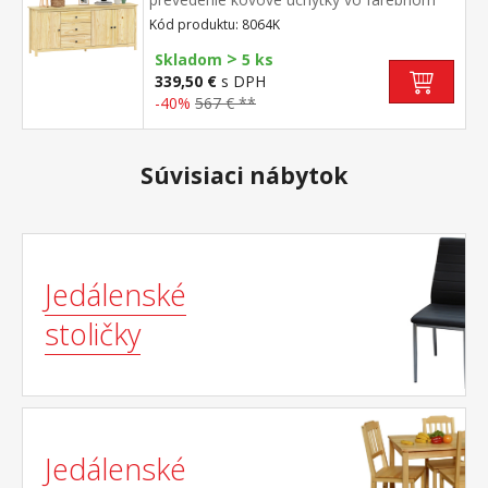
prevedení černená mosadz 3 zásuvky s
Kód produktu: 8064K
kovovými pojazdmi, 3 plné dvere, 2 police
>
maximálne nosnosti uvedené v návode na
Skladom
5 ks
montáž
339,50 €
s DPH
-40%
567 € **
Súvisiaci nábytok
Jedálenské
stoličky
Jedálenské