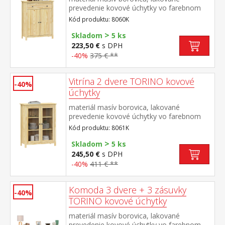
prevedenie kovové úchytky vo farebnom
prevedení černená mosadz 1 zásuvka s
Kód produktu: 8060K
kovovými pojazdmi, 2 dvere, 1 polica
>
maximálne nosnosti uvedené v návode na
Skladom
5 ks
montáž
223,50 €
s DPH
-40%
375 € **
Vitrína 2 dvere TORINO kovové
-40%
úchytky
materiál masív borovica, lakované
prevedenie kovové úchytky vo farebnom
prevedení černená mosadz 2 presklené
Kód produktu: 8061K
dvere, 2 police maximálne nosnosti
>
uvedené v návode na montáž
Skladom
5 ks
245,50 €
s DPH
-40%
411 € **
Komoda 3 dvere + 3 zásuvky
-40%
TORINO kovové úchytky
materiál masív borovica, lakované
prevedenie kovové úchytky vo farebnom