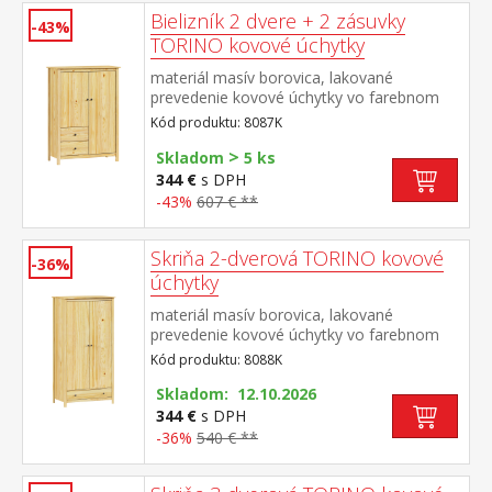
Bielizník 2 dvere + 2 zásuvky
-43%
TORINO kovové úchytky
materiál masív borovica, lakované
prevedenie kovové úchytky vo farebnom
prevedení černená mosadz 2 dvierka a 2
Kód produktu: 8087K
zásuvky s kovovými pojazdmi
>
Skladom
5 ks
344 €
s DPH
-43%
607 € **
Skriňa 2-dverová TORINO kovové
-36%
úchytky
materiál masív borovica, lakované
prevedenie kovové úchytky vo farebnom
prevedení černená mosadz šatníková skriňa
Kód produktu: 8088K
vybavená šatníkovou tyčou a policou v
spodnej časti zásuvka s kovovými
Skladom: 12.10.2026
pojazdmi odporúčaný nadstavec 8188K
344 €
s DPH
-36%
540 € **