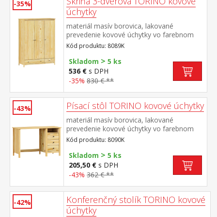
Skriňa 3-dverová TORINO kovové
-35%
úchytky
materiál masív borovica, lakované
prevedenie kovové úchytky vo farebnom
prevedení černená mosadz priestor delený
Kód produktu: 8089K
v pomere 2:1 širšia časť šatníková tyč a
>
polica, užšia časť 3 police v spodnej časti 2
Skladom
5 ks
zásuvky s kovovými pojazdmi odporúčaný
536 €
s DPH
nadstavec 8189K
-35%
830 € **
Písací stôl TORINO kovové úchytky
-43%
materiál masív borovica, lakované
prevedenie kovové úchytky vo farebnom
prevedení černená mosadz 3 zásuvky s
Kód produktu: 8090K
kovovými pojazdmi, 1 polica výsuv nie je
>
súčasťou dodávky k stolu je možné dokúpiť
Skladom
5 ks
výsuvnú dosku na klávesnicu 8840
205,50 €
s DPH
-43%
362 € **
Konferenčný stolík TORINO kovové
-42%
úchytky