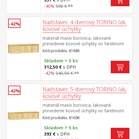
2 presklené dvere, 1 polica rozmer
-40%
598 € **
príborníka (š/h/v) 90 × 40 × 80 cm rozmer
nadstavca (š/h/v) 90 × 33 × 100 cm
Nadstavec 4-dverový TORINO lak,
-42%
kovové úchytky
materiál masív borovica, lakované
prevedenie kovové úchytky vo farebnom
prevedení černená mosadz nadstavec pre
Kód produktu: 8168K
skriňu 8068K
>
Skladom
5 ks
312,50 €
s DPH
-42%
540,50 € **
Nadstavec 5-dverový TORINO lak,
-42%
kovové úchytky
materiál masív borovica, lakované
prevedenie kovové úchytky vo farebnom
prevedení černená mosadz nadstavec pre
Kód produktu: 8169K
skriňu 8069K
>
Skladom
5 ks
393 €
s DPH