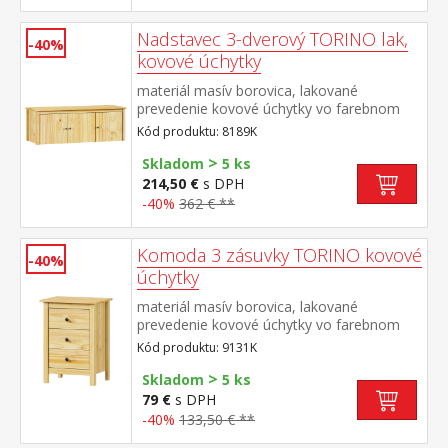
TORINO 8085 alebo k jednolôžku JANA
ID30400225
Nadstavec 3-dverový TORINO lak,
-40%
kovové úchytky
materiál masív borovica, lakované
prevedenie kovové úchytky vo farebnom
prevedení černená mosadz nadstavec pre
Kód produktu: 8189K
skriňu 8089K
>
Skladom
5 ks
214,50 €
s DPH
-40%
362 € **
Komoda 3 zásuvky TORINO kovové
-40%
úchytky
materiál masív borovica, lakované
prevedenie kovové úchytky vo farebnom
prevedení černená mosadz tri zásuvky s
Kód produktu: 9131K
kovovými pojazdmi
>
Skladom
5 ks
79 €
s DPH
-40%
133,50 € **