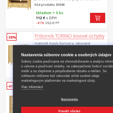
prevedení černená mosadz
Kód produktu: 8094K
2 zásuvky s kovovými pojazdmi, 1 polica
>
Skladom
5 ks
112 €
s DPH
-41%
192 € **
Príborník TORINO kovové úchytky
-38%
materiál masív borovica, lakované
prevedenie kovové úchytky vo farebnom
prevedení černená mosadz 2 zásuvky s
Kód produktu: 8095K
Nastavenia súborov cookie a osobných údajov
kovovými pojazdmi, 2 plné dvere, 1
>
polica vhodný doplnok nadstavec 8096K
Skladom
5 ks
Súbory cookie používame na zhromažďovanie a analýzu infor
o výkone a používaní stránky, na zabezpečenie funkcií sociál
174,50 €
s DPH
médií a na zlepšenie a prispôsobenie obsahu a reklám. So
-38%
286 € **
súhlasom môžeme tiež odovzdať určité osobné údaje
marketingovým platformám na marketingové účely.
Nadstavec príborníka TORINO
-41%
Viac informácií
kovové úchytky
materiál masív borovica, lakované
Nastavenia
prevedenie kovové úchytky vo farebnom
prevedení černená mosadz 2 presklené
Kód produktu: 8096K
dvere, 1 polica nadstavec príborníka 8095K
Povoliť všetko