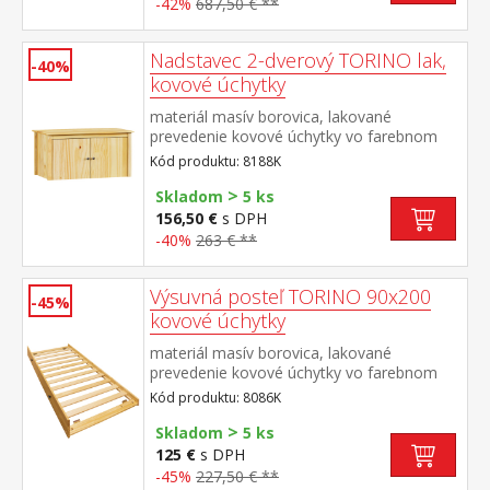
-42%
687,50 € **
Nadstavec 2-dverový TORINO lak,
-40%
kovové úchytky
materiál masív borovica, lakované
prevedenie kovové úchytky vo farebnom
prevedení černená mosadz nadstavec pre
Kód produktu: 8188K
skriňu 8088K
>
Skladom
5 ks
156,50 €
s DPH
-40%
263 € **
Výsuvná posteľ TORINO 90x200
-45%
kovové úchytky
materiál masív borovica, lakované
prevedenie kovové úchytky vo farebnom
prevedení černená mosadz výsuvná na
Kód produktu: 8086K
kolieskach, cena bez matraca maximálna
>
odporúčaná výška matraca 14
Skladom
5 ks
cm odporúčaný rozmer matraca 90 × 200
125 €
s DPH
cm vhodná ako výsuvná prístelka k pohovke
-45%
227,50 € **