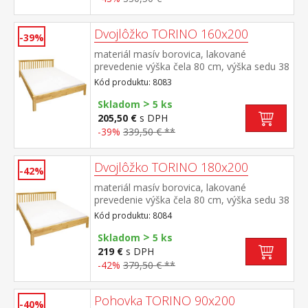
Dvojlôžko TORINO 160x200
-39%
materiál masív borovica, lakované
prevedenie výška čela 80 cm, výška sedu 38
cm, cena bez roštu a matraca minimálna
Kód produktu: 8083
odporúčaná výška matraca 15 cm
>
odporúčaný rozmer matraca 160 × 200 cm
Skladom
5 ks
alebo 2 kusy 80 × 200 cm a rošt R2
205,50 €
s DPH
odporúčaná nosnosť do 120 kg na každej
-39%
339,50 € **
polovici postele
Dvojlôžko TORINO 180x200
-42%
materiál masív borovica, lakované
prevedenie výška čela 80 cm, výška sedu 38
cm, cena bez roštu a matraca minimálna
Kód produktu: 8084
odporúčaná výška matraca 15
>
cm odporúčaný rozmer matraca 180 × 200
Skladom
5 ks
cm alebo 2 kusy 90 × 200 cm a rošt R4
219 €
s DPH
alebo 2 kusy R1 odporúčaná nosnosť do
-42%
379,50 € **
120 kg na každej polovici postele
Pohovka TORINO 90x200
-40%