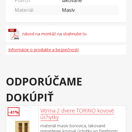
Povrch
lakované
Materiál
Masív
návod na montáž na stiahnutie tu
Informácie o produkte a bezpečnosti
ODPORÚČAME
DOKÚPIŤ
Vitrína 2 dvere TORINO kovové
-41%
úchytky
materiál masív borovica, lakované
prevedenie kovové úchytky vo farebnom