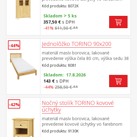
prevedení černená mosadz dvoje čiastočne
Kód produktu: 8072K
presklené dvere, štyri police
>
Skladom
5 ks
357,50 €
s DPH
-41%
611,50 € **
Jednolôžko TORINO 90x200
-44%
materiál masív borovica, lakované
prevedenie výška čela 80 cm, výška sedu 38
cm, cena bez roštu a matraca minimálna
Kód produktu: 8081
odporúčaná výška matraca 15 cm
odporúčaný rozmer matraca 90 × 200 cm a
Skladom: 17.8.2026
rošt R1 odporúčaná nosnosť do 120 kg
143 €
s DPH
-44%
258,50 € **
Nočný stolík TORINO kovové
-42%
úchytky
materiál masív borovica, lakované
prevedenie kovové úchytky vo farebnom
prevedení černená mosadz jedna zásuvka s
Kód produktu: 9130K
kovovými pojazdmi