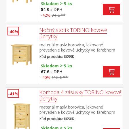
>
Skladom
5 ks
54 €
s DPH
-42%
94 € **
Nočný stolík TORINO kovové
-40%
úchytky
materiál masív borovica, lakované
prevedenie kovové úchytky vo farebnom
prevedení černená
Kód produktu: 8099K
mosadz 2 zásuvky s kovovými pojazdmi
>
Skladom
5 ks
67 €
s DPH
-40%
112 € **
Komoda 4 zásuvky TORINO kovové
-41%
úchytky
materiál masív borovica, lakované
prevedenie kovové úchytky vo farebnom
prevedení černená
Kód produktu: 8098K
mosadz 4 zásuvky s kovovými pojazdmi
>
Skladom
5 ks