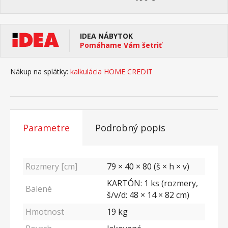
IDEA NÁBYTOK
Pomáhame Vám šetriť
Nákup na splátky:
kalkulácia HOME CREDIT
Parametre
Podrobný popis
Rozmery [cm]
79 × 40 × 80 (š × h × v)
KARTÓN: 1 ks (rozmery,
Balené
š/v/d: 48 × 14 × 82 cm)
Hmotnost
19
kg