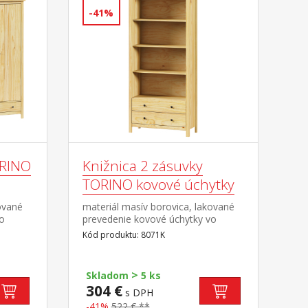
-41%
ORINO
Knižnica 2 zásuvky
TORINO kovové úchytky
ované
materiál masív borovica, lakované
vo
prevedenie kovové úchytky vo
farebnom prevedení černená
Kód produktu: 8071K
omere
mosadz tri police, dve zásuvky s
sti
kovovými pojazdmi
búky v
>
Skladom
5 ks
v
304 €
s DPH
ovovými
avec
-41%
522 € **