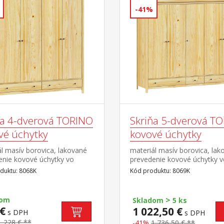
-41%
ňa 4-dverová TORINO
Skriňa 5-dverová T
vé úchytky
kovové úchytky
l masív borovica, lakované
materiál masív borovica, lak
enie kovové úchytky vo
prevedenie kovové úchytky 
om prevedení černená
farebnom prevedení černená
duktu: 8068K
Kód produktu: 8069K
 priestor delený na
mosadz priestor delený v p
e v ľavej polovici šatníková
2:1:2 v ľavej a pravej širšej ča
olica na klobúky v pravej
šatníková tyč a polica na klo
>
dom
Skladom
5 ks
i 3 police v spodnej časti 2
strednej úzkej časti 3 police 
€
1 022,50 €
s DPH
s DPH
y s kovovými
spodnej časti 3 zásuvky s k
mi odporúčaný nadstavec
1 228 € **
pojazdmi odporúčaný nadst
-41%
1 736,50 € **