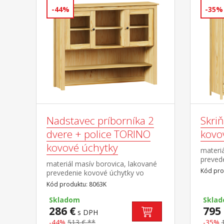
-44%
-35%
Nadstavec príborníka 2
Skri
dvere + police TORINO
kovo
kovové úchytky
materiá
preved
materiál masív borovica, lakované
farebn
Kód pro
prevedenie kovové úchytky vo
mosadz
farebnom prevedení černená
Kód produktu: 8063K
polovic
mosadz dvoje presklené
tyč a p
dvierka doplnok príborníka TORINO
Skladom
Skla
polovic
8062K
286 €
795 
s DPH
zásuvk
-44%
513 € **
pojazd
-35%