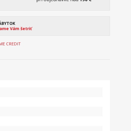
ÁBYTOK
me Vám šetriť
OME CREDIT