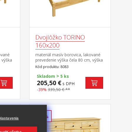
Dvojlôžko TORINO
160x200
ované
materiál masív borovica, lakované
, výška
prevedenie výška čela 80 cm, výška
a
sedu 38 cm, cena bez roštu a
Kód produktu: 8083
aná
matraca minimálna odporúčaná
>
účaný
výška matraca 15 cm odporúčaný
Skladom
5 ks
m a
rozmer matraca 160 × 200 cm
205,50 €
s DPH
 do 120
alebo 2 kusy 80 × 200 cm a rošt R2
-39%
339,50 € **
odporúčaná nosnosť do 120 kg na
každej polovici postele
-43%
Nastavenia