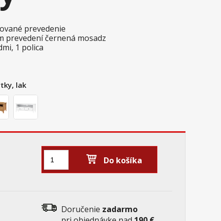
akované prevedenie
m prevedení černená mosadz
mi, 1 polica
tky, lak
Do košíka
Doručenie
zadarmo
pri objednávke nad
190 €