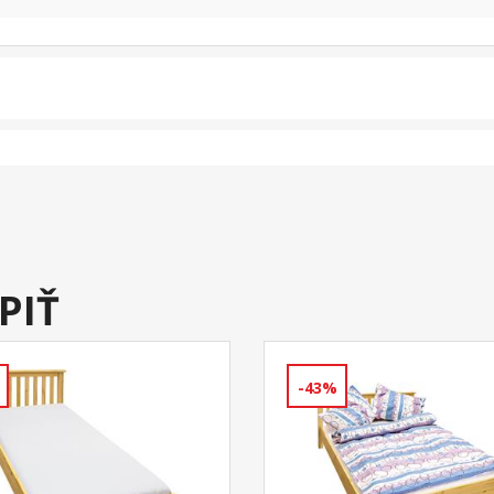
PIŤ
-43%