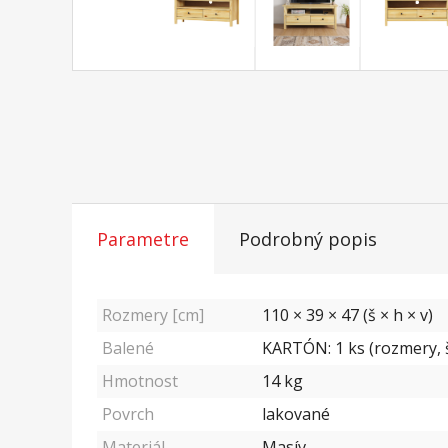
Parametre
Podrobný popis
Rozmery [cm]
110 × 39 × 47 (š × h × v)
Balené
KARTÓN: 1 ks (rozmery, š
Hmotnost
14
kg
Povrch
lakované
Materiál
Masív