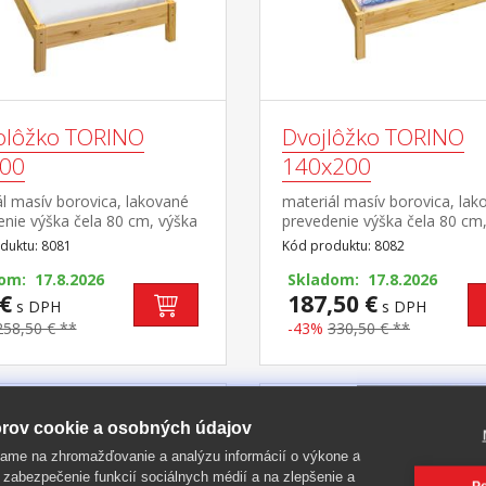
olôžko TORINO
Dvojlôžko TORINO
00
140x200
l masív borovica, lakované
materiál masív borovica, lak
nie výška čela 80 cm, výška
prevedenie výška čela 80 cm
8 cm, cena bez roštu a
sedu 38 cm, cena bez roštu 
duktu: 8081
Kód produktu: 8082
a minimálna odporúčaná
matraca minimálna odporúč
matraca 15 cm odporúčaný
om: 17.8.2026
výška matraca 15 cm odpor
Skladom: 17.8.2026
 matraca 90 × 200 cm a rošt
€
rozmer matraca 140 × 200 c
187,50 €
s DPH
s DPH
orúčaná nosnosť do 120 kg
rošt R3 odporúčaná nosnosť
258,50 € **
-43%
330,50 € **
kg na každej polovici postele
rov cookie a osobných údajov
-43%
ame na zhromažďovanie a analýzu informácií o výkone a
 zabezpečenie funkcií sociálnych médií a na zlepšenie a