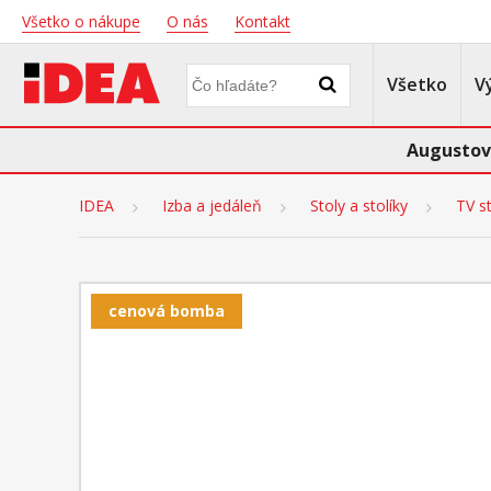
Všetko o nákupe
O nás
Kontakt
Všetko
V
Augustov
IDEA
Izba a jedáleň
Stoly a stolíky
TV st
cenová bomba