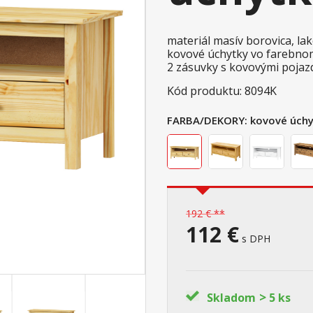
materiál masív borovica, l
kovové úchytky vo farebno
2 zásuvky s kovovými pojazd
Kód produktu: 8094K
FARBA/DEKORY:
kovové úchy
192 € **
112 €
s DPH
>
Skladom
5 ks