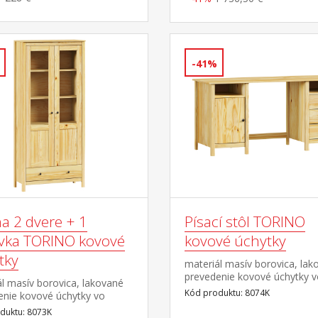
8169K
-41%
na 2 dvere + 1
Písací stôl TORINO
vka TORINO kovové
kovové úchytky
tky
materiál masív borovica, lak
prevedenie kovové úchytky 
l masív borovica, lakované
farebnom prevedení černená
Kód produktu: 8074K
enie kovové úchytky vo
mosadz 2 otvorené police, 1 
om prevedení černená
duktu: 8073K
a 3 zásuvky s kovovými