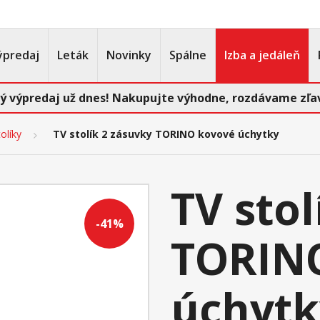
ýpredaj
Leták
Novinky
Spálne
Izba a jedáleň
ý výpredaj už dnes! Nakupujte výhodne, rozdávame zľav
olíky
TV stolík 2 zásuvky TORINO kovové úchytky
TV stol
-41%
TORIN
úchytk