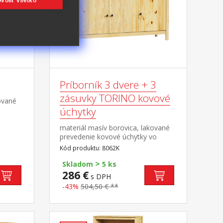
voliť všetko
Príborník 3 dvere + 3
zásuvky TORINO kovové
ované
úchytky
materiál masív borovica, lakované
prevedenie kovové úchytky vo
farebnom prevedení černená
Kód produktu: 8062K
mosadz 3 dvere, 3 zásuvky s
>
kovovými pojazdmi vhodný doplnok
Skladom
5 ks
nadstavec TORINO 8063K
286 €
s DPH
-43%
504,50 € **