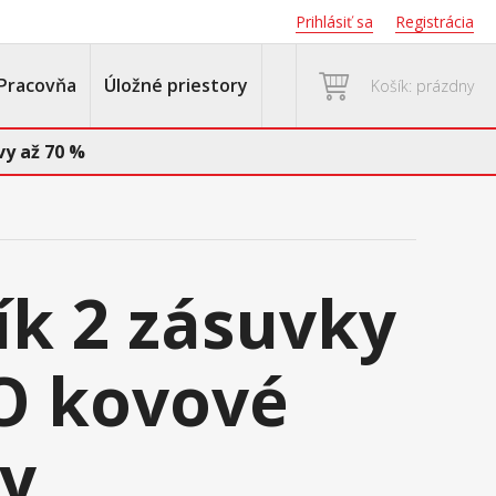
Prihlásiť sa
Registrácia
Pracovňa
Úložné priestory
Košík: prázdny
y až 70 %
ík 2 zásuvky
O kovové
y