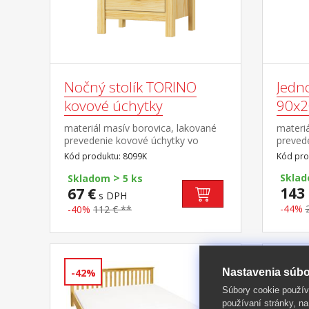
Nočný stolík TORINO
Jedn
kovové úchytky
90x2
materiál masív borovica, lakované
materiá
prevedenie kovové úchytky vo
prevede
farebnom prevedení černená
sedu 3
Kód produktu: 8099K
Kód pro
mosadz 2 zásuvky s kovovými pojazdmi
matrac
>
výška 
Sklad
Skladom
5 ks
rozmer
143 
67 €
s DPH
R1 odp
-44%
-40%
112 € **
Nastavenia súbo
-42%
-40%
Súbory cookie použív
používaní stránky, na