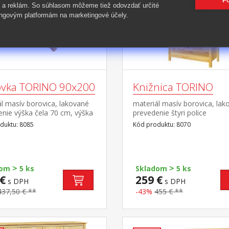
Po
 a reklám. So súhlasom môžeme tiež odovzdať určité
ngovým platformám na marketingové účely.
vka TORINO 90x200
Knižnica TORINO
l masív borovica, lakované
materiál masív borovica, lak
nie výška čela 70 cm, výška
prevedenie štyri police
2 cm, cena bez roštu a
duktu: 8085
Kód produktu: 8070
a minimálna odporúčaná
matraca 15 cm odporúčaný
 matraca 90 × 200 cm a rošt
ohovke možné dokúpiť
>
>
ú prístelku TORINO 8086
dom
5 ks
Skladom
5 ks
8086K
€
259 €
s DPH
s DPH
437,50 € **
-43%
455 € **