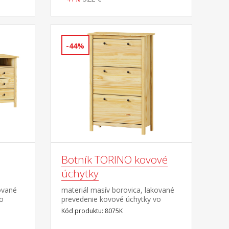
-44%
Botník TORINO kovové
úchytky
ované
materiál masív borovica, lakované
vo
prevedenie kovové úchytky vo
farebnom prevedení černená
Kód produktu: 8075K
dvierka
mosadz 3 dvojradové výklopy