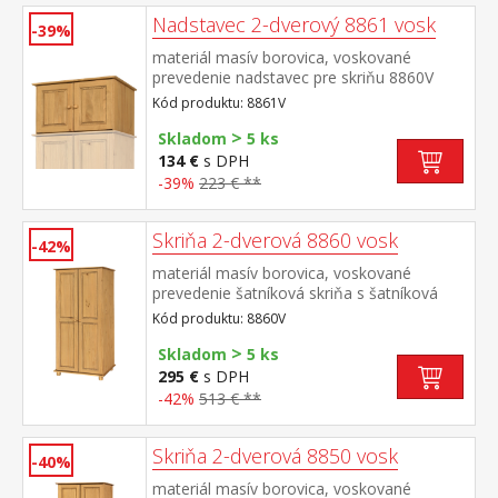
Nadstavec 2-dverový 8861 vosk
-39%
materiál masív borovica, voskované
prevedenie nadstavec pre skriňu 8860V
alebo 8850V
Kód produktu: 8861V
>
Skladom
5 ks
134 €
s DPH
-39%
223 € **
Skriňa 2-dverová 8860 vosk
-42%
materiál masív borovica, voskované
prevedenie šatníková skriňa s šatníková
tyčou a policou na klobúky odporúčaný
Kód produktu: 8860V
nadstavec 8861V
>
Skladom
5 ks
295 €
s DPH
-42%
513 € **
Skriňa 2-dverová 8850 vosk
-40%
materiál masív borovica, voskované