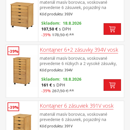
materiál masív borovica, voskované
prevedenie 6 zásuviek, pojazdný na
kolieskach
Kód produktu: 393V
Skladom: 18.8.2026
107,50 €
s DPH
-39%
178,50 € **
Kontajner 6+2 zásuvky 394V vosk
-39%
materiál masív borovica, voskované
prevedenie 6 nízkych a 2 vysoké zásuvky,
pojazdný na kolieskach
Kód produktu: 394V
Skladom: 18.8.2026
161 €
s DPH
-39%
267,50 € **
Kontajner 6 zásuviek 391V vosk
-39%
materiál masív borovica, voskované
prevedenie 6 zásuviek, pojazdný na
kolieskach
Kód produktu: 391V