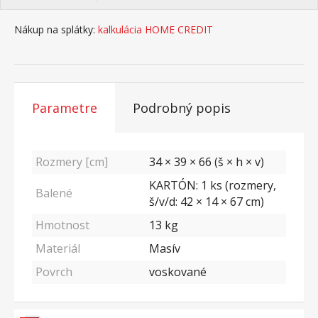
Nákup na splátky:
kalkulácia HOME CREDIT
Parametre
Podrobný popis
Rozmery [cm]
34 × 39 × 66 (š × h × v)
KARTÓN: 1 ks (rozmery,
Balené
š/v/d: 42 × 14 × 67 cm)
Hmotnost
13
kg
Materiál
Masív
Povrch
voskované