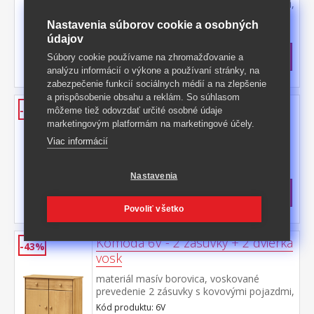
prevedenie 3 zásuvky s kovovými pojazdmi,
hĺbka zásuvky 27,5 cm
Kód produktu: 2V
Nastavenia súborov cookie a osobných
údajov
>
Skladom
5 ks
80,50 €
s DPH
Súbory cookie používame na zhromažďovanie a
-41%
138,50 € **
analýzu informácií o výkone a používaní stránky, na
zabezpečenie funkcií sociálnych médií a na zlepšenie
a prispôsobenie obsahu a reklám. So súhlasom
Komoda 3V - 6 zásuviek vosk
-47%
môžeme tiež odovzdať určité osobné údaje
marketingovým platformám na marketingové účely.
materiál masív borovica, voskované
prevedenie 6 zásuviek s kovovými
Viac informácií
pojazdmi, hĺbka zásuvky 27,5 cm
Kód produktu: 3V
>
Nastavenia
Skladom
5 ks
134 €
s DPH
-47%
254,50 € **
Povoliť všetko
Komoda 6V - 2 zásuvky + 2 dvierka
-43%
vosk
materiál masív borovica, voskované
prevedenie 2 zásuvky s kovovými pojazdmi,
skrinka s dvierkami a variabilnou policou,
Kód produktu: 6V