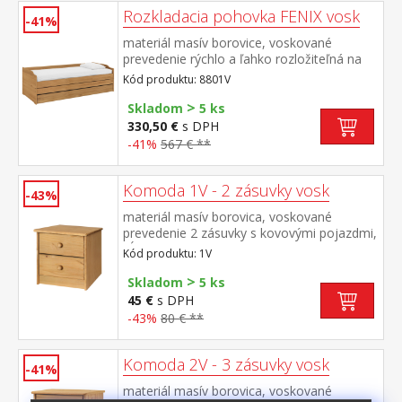
Rozkladacia pohovka FENIX vosk
-41%
materiál masív borovice, voskované
prevedenie rýchlo a ľahko rozložiteľná na
dve alebo tri lôžka dva latkové rošty sú
Kód produktu: 8801V
súčasťou dodávky matrace nie sú v cene,
>
odporúčaný rozmer matracov 90 × 200
Skladom
5 ks
cm do rozloženej pohovky Fenix je možné
330,50 €
s DPH
použiť ľubovoľne vysoký matrac, v prípade
-41%
567 € **
zloženia postele odporúčame použiť do
prídavných lôžok matraca do výšky 11 cm
Komoda 1V - 2 zásuvky vosk
-43%
materiál masív borovica, voskované
prevedenie 2 zásuvky s kovovými pojazdmi,
hĺbka zásuvky 27,5 cm
Kód produktu: 1V
>
Skladom
5 ks
45 €
s DPH
-43%
80 € **
Komoda 2V - 3 zásuvky vosk
-41%
materiál masív borovica, voskované