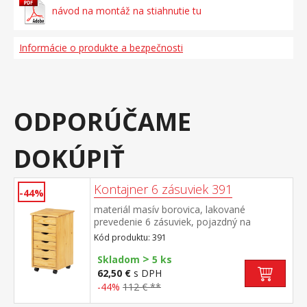
návod na montáž na stiahnutie tu
Informácie o produkte a bezpečnosti
ODPORÚČAME
DOKÚPIŤ
Kontajner 6 zásuviek 391
-44%
materiál masív borovica, lakované
prevedenie 6 zásuviek, pojazdný na
kolieskach vnútorný rozmer zásuvky (š/h/v)
Kód produktu: 391
26,7 × 32,5 × 6 cm
>
Skladom
5 ks
62,50 €
s DPH
-44%
112 € **