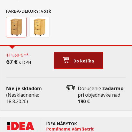
FARBA/DEKORY:
vosk
111,50 € **
67 €
Do košíka
s DPH
Nie je skladom
Doručenie
zadarmo
(Naskladnenie:
pri objednávke nad
18.8.2026)
190 €
IDEA NÁBYTOK
Pomáhame Vám šetriť