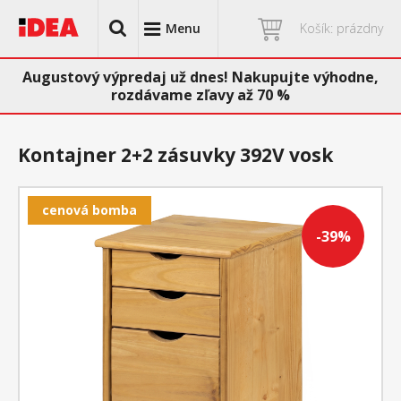
Menu
Košík: prázdny
Augustový výpredaj už dnes! Nakupujte výhodne,
rozdávame zľavy až 70 %
Kontajner 2+2 zásuvky 392V vosk
cenová bomba
-39%