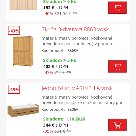
>
Skladom
5 ks
192 €
s DPH
-40%
321,50 € **
Skriňa 3-dverová 8863 vosk
-43%
materiál masív borovica, voskované
prevedenie priestor delený v pomere
2:1 širšia časť šatníková tyč a polica, užšia
Kód produktu: 8863V
časť 3 variabilné police odporúčaný
>
nadstavec 8864V
Skladom
5 ks
402 €
s DPH
-43%
714 € **
Jednolôžko MARINELLA vosk
-35%
materiál masív borovica, voskované
prevedenie praktické úložné priestory pod
posteľou (3 zásuvky) v cene cena vrátane
Kód produktu: 8806V
roštu (drevený latkový), matrac nie je v
cene odporúčaný rozmer matraca 90 × 200
Skladom: 1.10.2026
cm (M2, M5, M9, M12, M24, M26) výsuv
344 €
s DPH
možno využiť ako úložný priestor alebo ako
-35%
531 € **
prístelku odporúčaná výška matraca pre