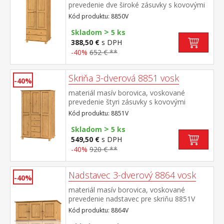
prevedenie dve široké zásuvky s kovovými
pojazdmi v hornej časti šatníková tyč a 3
Kód produktu: 8850V
police odporúčaný nadstavec 8861V
>
Skladom
5 ks
388,50 €
s DPH
-40%
652 € **
Skriňa 3-dverová 8851 vosk
-40%
materiál masív borovica, voskované
prevedenie štyri zásuvky s kovovými
pojazdmi v ľavej časti dve šatníkové tyče, v
Kód produktu: 8851V
strednej časti 1 polica a v pravej časti 3
>
police odporúčaný nadstavec 8864V
Skladom
5 ks
549,50 €
s DPH
-40%
920 € **
Nadstavec 3-dverový 8864 vosk
-40%
materiál masív borovica, voskované
prevedenie nadstavec pre skriňu 8851V
alebo 8863V
Kód produktu: 8864V