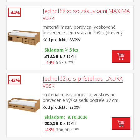
prístelku 10 cm
Jednolôžko so zásuvkami MAXIMA
-44%
vosk
materiál masív borovica, voskované
prevedenie cena vrátane roštu (drevený
latkový), matrac nie je v cene odporúčaný
Kód produktu: 8809V
rozmer matraca 90 × 200 cm (M2, M5, M9,
>
M12, M24, M26) praktické úložné priestory
Skladom
5 ks
pod posteľou (5 zásuviek) v cene
312,50 €
s DPH
-44%
567 € **
Jednolôžko s prístelkou LAURA
-43%
vosk
materiál masív borovica, voskované
prevedenie výška sedu postele 37 cm
drevené latkové rošty sú v cene, matrace
Kód produktu: 8808V
nie sú v cene výsuv možno využiť ako
úložný priestor alebo ako prístelku
Skladom: 8.10.2026
odporúčaná výška matraca pre prístelku 10
205,50 €
s DPH
cm odporúčaný rozmer matracov 90 × 200
-43%
366,50 € **
cm