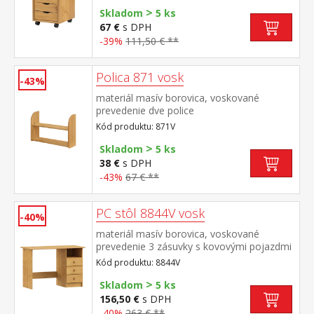
>
Skladom
5 ks
67 €
s DPH
-39%
111,50 € **
Polica 871 vosk
-43%
materiál masív borovica, voskované
prevedenie dve police
Kód produktu: 871V
>
Skladom
5 ks
38 €
s DPH
-43%
67 € **
PC stôl 8844V vosk
-40%
materiál masív borovica, voskované
prevedenie 3 zásuvky s kovovými pojazdmi
(montáž možná iba na pravú stranu)
Kód produktu: 8844V
rozmer zásuvky (š/h/v) 27,9 × 30,7 × 10,5
>
cm bez výsuvu pre klávesnicu
Skladom
5 ks
156,50 €
s DPH
-40%
263 € **