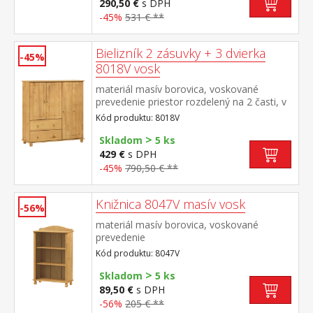
290,50 €
s DPH
-45%
531 € **
Bielizník 2 zásuvky + 3 dvierka
-45%
8018V vosk
materiál masív borovica, voskované
prevedenie priestor rozdelený na 2 časti, v
užšej časti 1 dvierka a 2 variabilné police v
Kód produktu: 8018V
širšej časti 2 dvierka s 1 variabilnou policou,
>
2 zásuvky s kovovými pojazdmi
Skladom
5 ks
429 €
s DPH
-45%
790,50 € **
Knižnica 8047V masív vosk
-56%
materiál masív borovica, voskované
prevedenie
Kód produktu: 8047V
>
Skladom
5 ks
89,50 €
s DPH
-56%
205 € **