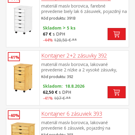
materiál masív borovica, farebné
prevedenie biely lak 6 zásuviek, pojazdný na
kolieskach vnútorný rozmer zásuvky (š/h/v)
Kód produktu: 391B
26,7 × 32,5 × 6 cm
>
Skladom
5 ks
67 €
s DPH
-44%
120,50 € **
Kontajner 2+2 zásuvky 392
-41%
materiál masív borovica, lakované
prevedenie 2 nízke a 2 vysoké zásuvky,
pojazdný na kolieskach
Kód produktu: 392
Skladom: 18.8.2026
62,50 €
s DPH
-41%
107 € **
Kontajner 6 zásuviek 393
-40%
materiál masív borovica, lakované
prevedenie 6 zásuviek, pojazdný na
kolieskach
Kód produktu: 393