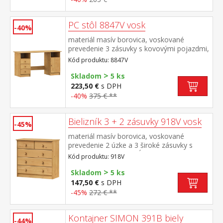
PC stôl 8847V vosk
-40%
materiál masív borovica, voskované
prevedenie 3 zásuvky s kovovými pojazdmi,
skrinka s dvierkami rozmer zásuvky (š/h/v)
Kód produktu: 8847V
27,9 × 30,7 × 10,6 cm bez výsuvu pre
>
klávesnicu
Skladom
5 ks
223,50 €
s DPH
-40%
375 € **
Bielizník 3 + 2 zásuvky 918V vosk
-45%
materiál masív borovica, voskované
prevedenie 2 úzke a 3 široké zásuvky s
kovovými pojazdmi, hĺbka zásuvky 32,5 cm
Kód produktu: 918V
>
Skladom
5 ks
147,50 €
s DPH
-45%
272 € **
Kontajner SIMON 391B biely
-44%