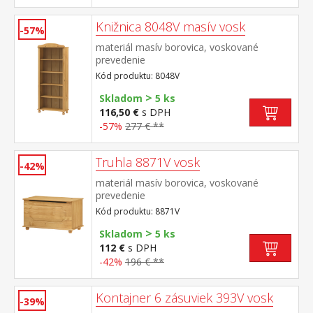
Knižnica 8048V masív vosk
-57%
materiál masív borovica, voskované
prevedenie
Kód produktu: 8048V
>
Skladom
5 ks
116,50 €
s DPH
-57%
277 € **
Truhla 8871V vosk
-42%
materiál masív borovica, voskované
prevedenie
Kód produktu: 8871V
>
Skladom
5 ks
112 €
s DPH
-42%
196 € **
Kontajner 6 zásuviek 393V vosk
-39%