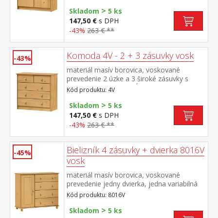
hĺbka zásuvky 27,5 cm
>
Skladom
5 ks
147,50 €
s DPH
-43%
263 € **
Komoda 4V - 2 + 3 zásuvky vosk
-43%
materiál masív borovica, voskované
prevedenie 2 úzke a 3 široké zásuvky s
kovovými pojazdmi, hĺbka zásuvky 27,5 cm
Kód produktu: 4V
>
Skladom
5 ks
147,50 €
s DPH
-43%
263 € **
Bielizník 4 zásuvky + dvierka 8016V
-45%
vosk
materiál masív borovica, voskované
prevedenie jedny dvierka, jedna variabilná
polica 4 široké zásuvky s kovovými
Kód produktu: 8016V
pojazdmi, hĺbka zásuvky 33,5 cm
>
Skladom
5 ks