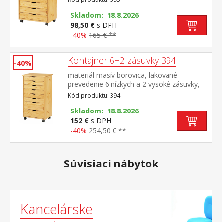
Skladom: 18.8.2026
98,50 €
s DPH
-40%
165 € **
Kontajner 6+2 zásuvky 394
-40%
materiál masív borovica, lakované
prevedenie 6 nízkych a 2 vysoké zásuvky,
pojazdný na kolieskach
Kód produktu: 394
Skladom: 18.8.2026
152 €
s DPH
-40%
254,50 € **
Súvisiaci nábytok
Kancelárske