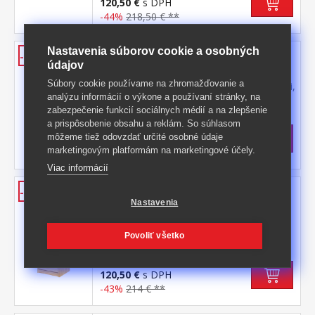
120,50 €
s DPH
-44%
218,50 € **
Nastavenia súborov cookie a osobných
Komoda 2
-36%
údajov
materiál masív borovica, lakované
Súbory cookie používame na zhromažďovanie a
prevedenie 3 zásuvky s kovovými pojazdmi,
analýzu informácií o výkone a používaní stránky, na
hĺbka zásuvky 27,5 cm
Kód produktu: 2
zabezpečenie funkcií sociálnych médií a na zlepšenie
a prispôsobenie obsahu a reklám. So súhlasom
Skladom: 10.8.2026
môžeme tiež odovzdať určité osobné údaje
79 €
s DPH
marketingovým platformám na marketingové účely.
-36%
125 € **
Viac informácií
Komoda 3
-43%
Nastavenia
materiál masív borovica, lakované
prevedenie 6 zásuviek s kovovými
pojazdmi, hĺbka zásuvky 27,5 cm
Povoliť všetko
Kód produktu: 3A
>
Skladom
5 ks
120,50 €
s DPH
-43%
214 € **