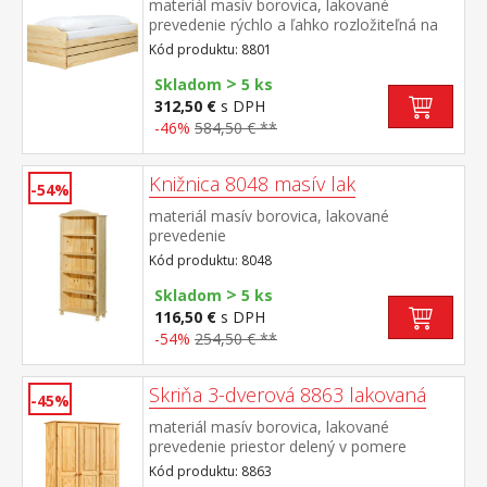
materiál masív borovica, lakované
prevedenie rýchlo a ľahko rozložiteľná na
dve alebo tri lôžka dva latkové rošty sú
Kód produktu: 8801
súčasťou dodávky matrace nie sú v cene,
>
odporúčaný rozmer matracov 90 × 200
Skladom
5 ks
cm do rozloženej pohovky Fenix je možno
312,50 €
s DPH
použiť ľubovoľne vysoké matrace, v prípade
-46%
584,50 € **
zloženia postele odporúčame použiť do
prídavných lôžok matrace do výšky 11 cm
Knižnica 8048 masív lak
-54%
materiál masív borovica, lakované
prevedenie
Kód produktu: 8048
>
Skladom
5 ks
116,50 €
s DPH
-54%
254,50 € **
Skriňa 3-dverová 8863 lakovaná
-45%
materiál masív borovica, lakované
prevedenie priestor delený v pomere
2:1 širšia časť šatníková tyč a polica, užšia
Kód produktu: 8863
časť 3 variabilné police odporúčaný