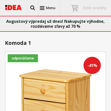
Menu
Košík: prázdny
Augustový výpredaj už dnes! Nakupujte výhodne,
rozdávame zľavy až 70 %
Komoda 1
odporúčame
-41%