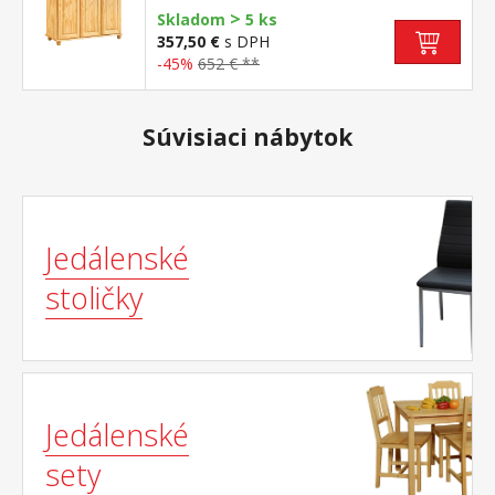
>
nadstavec 8864
Skladom
5 ks
357,50 €
s DPH
-45%
652 € **
Súvisiaci nábytok
Jedálenské
stoličky
Jedálenské
sety