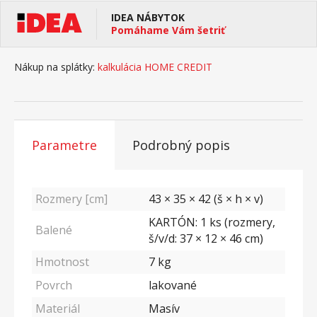
IDEA NÁBYTOK
Pomáhame Vám šetriť
Nákup na splátky:
kalkulácia HOME CREDIT
Parametre
Podrobný popis
Rozmery [cm]
43 × 35 × 42 (š × h × v)
KARTÓN: 1 ks (rozmery,
Balené
š/v/d: 37 × 12 × 46 cm)
Hmotnost
7
kg
Povrch
lakované
Materiál
Masív