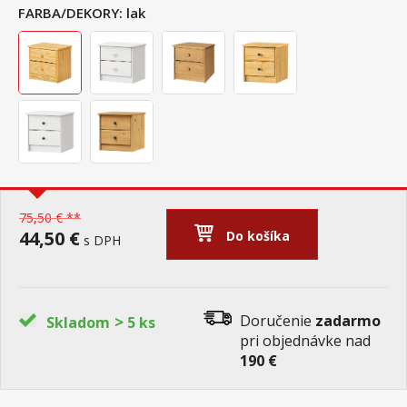
FARBA/DEKORY:
lak
75,50 € **
44,50 €
Do košíka
s DPH
>
Doručenie
zadarmo
Skladom
5 ks
pri objednávke nad
190 €