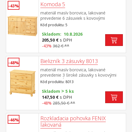
Komoda 5
-43%
materiál masív borovica, lakované
prevedenie 6 zásuviek s kovovými
pojazdmi, skrinka s dvierkami a variabilnou
Kód produktu: 5
policou hĺbka zásuvky 27,5 cm
Skladom: 10.8.2026
205,50 €
s DPH
-43%
362 € **
Bielizník 3 zásuvky 8013
-48%
materiál masív borovica, lakované
prevedenie 3 široké zásuvky s kovovými
pojazdmi, hĺbka zásuvky 33,5 cm
Kód produktu: 8013
>
Skladom
5 ks
147,50 €
s DPH
-48%
285,50 € **
Rozkladacia pohovka FENIX
-46%
lakovaná