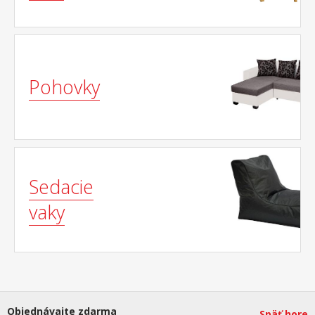
Pohovky
Sedacie
vaky
Objednávajte zdarma
Späť hore