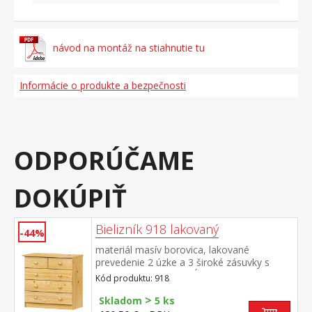
návod na montáž na stiahnutie tu
Informácie o produkte a bezpečnosti
ODPORÚČAME
DOKÚPIŤ
Bielizník 918 lakovaný
-44%
materiál masív borovica, lakované
prevedenie 2 úzke a 3 široké zásuvky s
kovovými pojazdmi, hĺbka zásuvky 32,5 cm
Kód produktu: 918
>
Skladom
5 ks