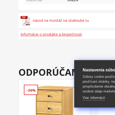
návod na montáž na stiahnutie tu
Informácie o produkte a bezpečnosti
ODPORÚČAME DOKÚ
Nastavenia súbo
Súbory cookie použív
používaní stránky, na
prispôsobenie obsahu
-36%
-43%
osobné údaje marketi
Viac informácií