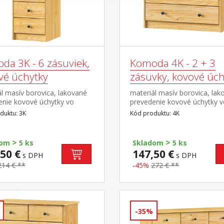
da 3K - 6 zásuviek,
Komoda 4K - 2 + 3
vé úchytky
zásuvky, kovové úch
l masív borovica, lakované
materiál masív borovica, lak
enie kovové úchytky vo
prevedenie kovové úchytky 
om prevedení černená
farebnom prevedení černená
duktu: 3K
Kód produktu: 4K
 6 zásuviek s kovovými
mosadz 2 úzke a 3 široké zá
mi, hĺbka zásuvky 27,5 cm
kovovými pojazdmi, hĺbka z
27,5 cm
>
>
dom
5 ks
Skladom
5 ks
50 €
147,50 €
s DPH
s DPH
214 € **
-45%
272 € **
-35%