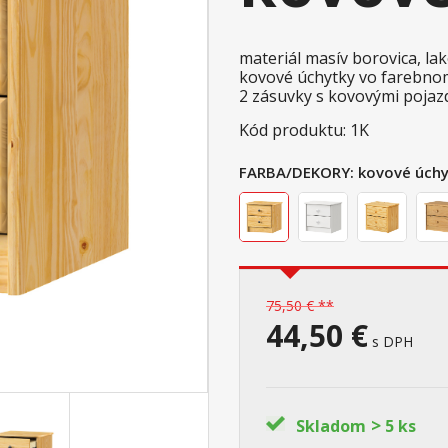
materiál masív borovica, l
kovové úchytky vo farebno
2 zásuvky s kovovými pojaz
Kód produktu: 1K
FARBA/DEKORY:
kovové úchy
75,50 € **
44,50 €
s DPH
>
Skladom
5 ks