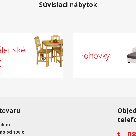
Súvisiaci nábytok
álenské
Pohovky
y
tovaru
Obje
telef
adom
mo od 190 €
08