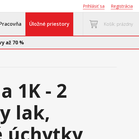
Prihlásiť sa
Registrácia
Pracovňa
Úložné priestory
Košík: prázdny
y až 70 %
 1K - 2
y lak,
 úchytky