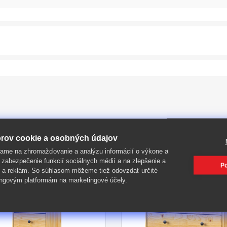
PIŤ
rov cookie a osobných údajov
ame na zhromažďovanie a analýzu informácií o výkone a
 zabezpečenie funkcií sociálnych médií a na zlepšenie a
Po
 a reklám. So súhlasom môžeme tiež odovzdať určité
-45%
ngovým platformám na marketingové účely.