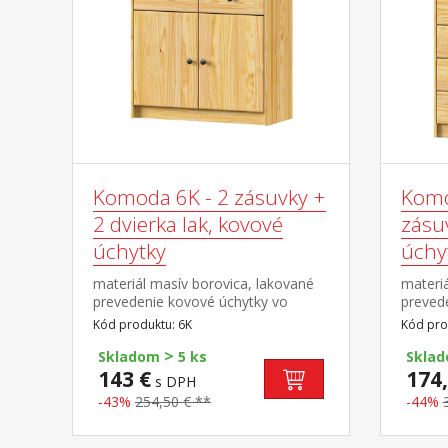
Komoda 6K - 2 zásuvky +
Komo
2 dvierka lak, kovové
zásuv
úchytky
úchy
materiál masív borovica, lakované
materiá
prevedenie kovové úchytky vo
preved
farebnom prevedení černená
farebn
Kód produktu: 6K
Kód pro
mosadz 2 zásuvky s kovovými
mosadz
>
pojazdmi, skrinka s dvierkami a
kovový
Skladom
5 ks
Skla
variabilnou policou hĺbka zásuvky
143 €
174,
s DPH
27,5 cm
-43%
254,50 € **
-44%