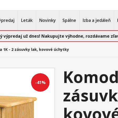
ýpredaj
Leták
Novinky
Spálne
Izba a jedáleň
ý výpredaj už dnes! Nakupujte výhodne, rozdávame zľav
 1K - 2 zásuvky lak, kovové úchytky
Komoda
-41%
zásuvk
kovové