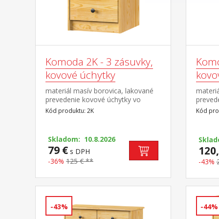
Komoda 2K - 3 zásuvky,
Komo
kovové úchytky
kovo
materiál masív borovica, lakované
materiá
prevedenie kovové úchytky vo
preved
farebnom prevedení černená
farebn
Kód produktu: 2K
Kód pro
mosadz 3 zásuvky s kovovými
mosadz
pojazdmi, hĺbka zásuvky 27,5 cm
pojazd
Skladom: 10.8.2026
Skla
79 €
120,
s DPH
-36%
125 € **
-43%
-43%
-44%