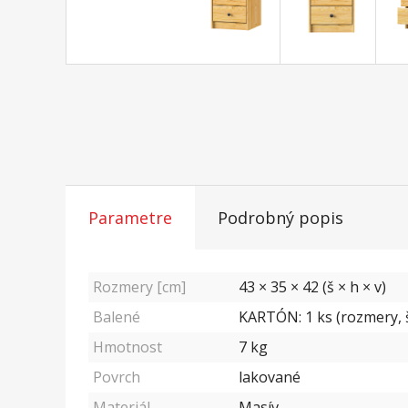
Parametre
Podrobný popis
Rozmery [cm]
43 × 35 × 42 (š × h × v)
Balené
KARTÓN: 1 ks (rozmery, š
Hmotnost
7
kg
Povrch
lakované
Materiál
Masív