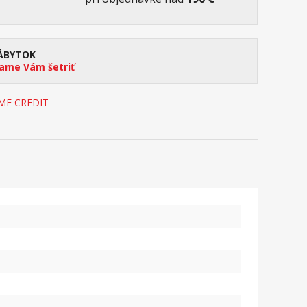
ÁBYTOK
me Vám šetriť
OME CREDIT