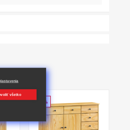
Nastavenia
voliť všetko
-43%