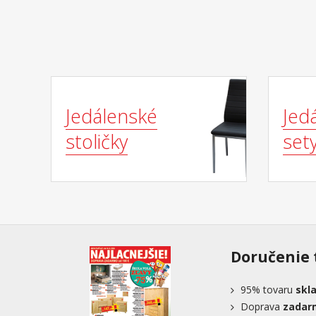
Jedálenské
Jed
stoličky
set
Doručenie 
95%
tovaru
skl
Doprava
zadar