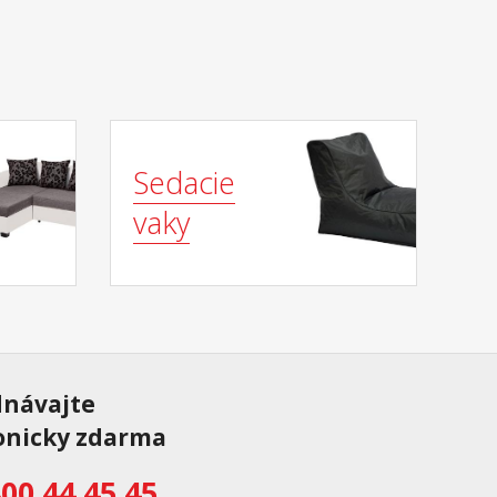
Sedacie
vaky
dnávajte
onicky zdarma
00 44 45 45