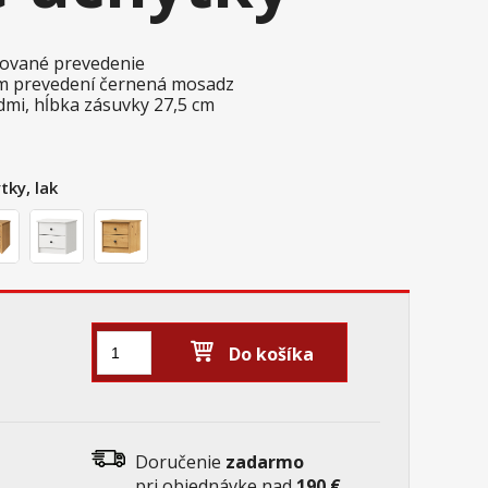
akované prevedenie
m prevedení černená mosadz
dmi, hĺbka zásuvky 27,5 cm
tky, lak
Do košíka
Doručenie
zadarmo
pri objednávke nad
190 €