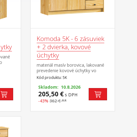
Komoda 5K - 6 zásuviek
ytky
+ 2 dvierka, kovové
úchytky
ované
vo
materiál masív borovica, lakované
prevedenie kovové úchytky vo
suvky s
farebnom prevedení černená
Kód produktu: 5K
ásuvky
mosadz 6 zásuviek s kovovými
pojazdmi, skrinka s dvierkami a
Skladom: 10.8.2026
variabilnou policou hĺbka zásuvky
205,50 €
s DPH
27,5 cm
-43%
362 € **