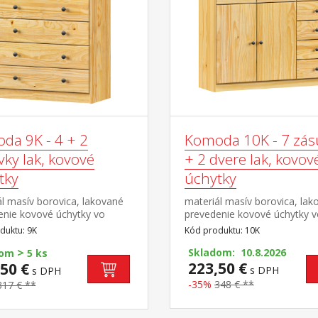
da 9K - 4 + 2
Komoda 10K - 7 zás
ky lak, kovové
+ 2 dvere lak, kovov
tky
úchytky
l masív borovica, lakované
materiál masív borovica, lak
enie kovové úchytky vo
prevedenie kovové úchytky 
om prevedení černená
farebnom prevedení černená
duktu: 9K
Kód produktu: 10K
 2 úzke a 4 široké zásuvky s
mosadz 7 zásuviek s kovový
>
mi pojazdmi
pojazdmi 2 dvierka, 1 variabi
Skladom: 10.8.2026
dom
5 ks
polica
223,50 €
50 €
s DPH
s DPH
-35%
348 € **
317 € **