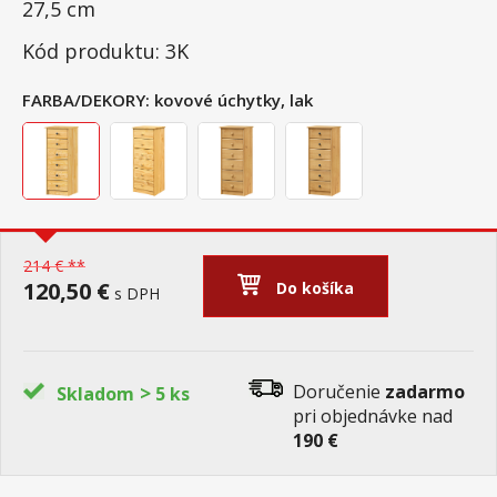
27,5 cm
Kód produktu: 3K
FARBA/DEKORY:
kovové úchytky, lak
214 € **
120,50 €
Do košíka
s DPH
>
Doručenie
zadarmo
Skladom
5 ks
pri objednávke nad
190 €