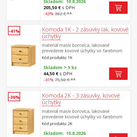
variabilnou policou hĺbka zásuvky 27,5 cm
Skladom: 10.8.2026
205,50 €
s DPH
-43%
362 € **
Komoda 1K - 2 zásuvky lak, kovové
-41%
úchytky
materiál masív borovica, lakované
prevedenie kovové úchytky vo farebnom
prevedení černená mosadz 2 zásuvky s
Kód produktu: 1K
kovovými pojazdmi, hĺbka zásuvky 27,5 cm
>
Skladom
5 ks
44,50 €
s DPH
-41%
75,50 € **
Komoda 2K - 3 zásuvky, kovové
-36%
úchytky
materiál masív borovica, lakované
prevedenie kovové úchytky vo farebnom
prevedení černená mosadz 3 zásuvky s
Kód produktu: 2K
kovovými pojazdmi, hĺbka zásuvky 27,5 cm
Skladom: 10.8.2026