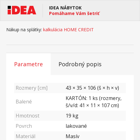
IDEA NÁBYTOK
Pomáhame Vám šetriť
Nákup na splátky:
kalkulácia HOME CREDIT
Parametre
Podrobný popis
Rozmery [cm]
43 × 35 × 106 (š × h × v)
KARTÓN: 1 ks (rozmery,
Balené
š/v/d: 41 × 11 × 107 cm)
Hmotnost
19
kg
Povrch
lakované
Materiál
Masív