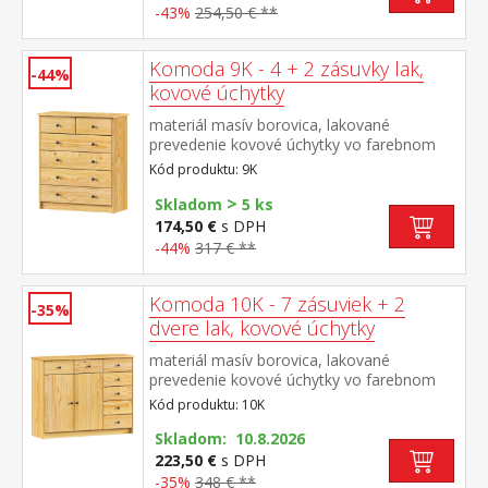
-43%
254,50 € **
Komoda 9K - 4 + 2 zásuvky lak,
-44%
kovové úchytky
materiál masív borovica, lakované
prevedenie kovové úchytky vo farebnom
prevedení černená mosadz 2 úzke a 4
Kód produktu: 9K
široké zásuvky s kovovými pojazdmi
>
Skladom
5 ks
174,50 €
s DPH
-44%
317 € **
Komoda 10K - 7 zásuviek + 2
-35%
dvere lak, kovové úchytky
materiál masív borovica, lakované
prevedenie kovové úchytky vo farebnom
prevedení černená mosadz 7 zásuviek s
Kód produktu: 10K
kovovými pojazdmi 2 dvierka, 1 variabilná
polica
Skladom: 10.8.2026
223,50 €
s DPH
-35%
348 € **