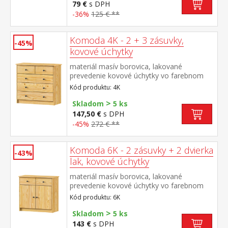
79 €
s DPH
-36%
125 € **
Komoda 4K - 2 + 3 zásuvky,
-45%
kovové úchytky
materiál masív borovica, lakované
prevedenie kovové úchytky vo farebnom
prevedení černená mosadz 2 úzke a 3
Kód produktu: 4K
široké zásuvky s kovovými pojazdmi, hĺbka
>
zásuvky 27,5 cm
Skladom
5 ks
147,50 €
s DPH
-45%
272 € **
Komoda 6K - 2 zásuvky + 2 dvierka
-43%
lak, kovové úchytky
materiál masív borovica, lakované
prevedenie kovové úchytky vo farebnom
prevedení černená mosadz 2 zásuvky s
Kód produktu: 6K
kovovými pojazdmi, skrinka s dvierkami a
>
variabilnou policou hĺbka zásuvky 27,5 cm
Skladom
5 ks
143 €
s DPH