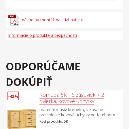
návod na montáž na stiahnutie tu
Informácie o produkte a bezpečnosti
ODPORÚČAME
DOKÚPIŤ
Komoda 5K - 6 zásuviek + 2
-43%
dvierka, kovové úchytky
materiál masív borovica, lakované
prevedenie kovové úchytky vo farebnom
prevedení černená mosadz 6 zásuviek s
Kód produktu: 5K
kovovými pojazdmi, skrinka s dvierkami a