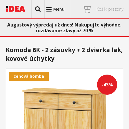
Menu
Košík: prázdny
Augustový výpredaj už dnes! Nakupujte výhodne,
rozdávame zľavy až 70 %
Komoda 6K - 2 zásuvky + 2 dvierka lak,
kovové úchytky
cenová bomba
-43%