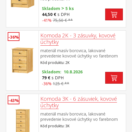
kovovými pojazdmi, hĺbka zásuvky 27,5 cm
>
Skladom
5 ks
44,50 €
s DPH
-41%
75,50 € **
Komoda 2K - 3 zásuvky, kovové
-36%
úchytky
materiál masív borovica, lakované
prevedenie kovové úchytky vo farebnom
prevedení černená mosadz 3 zásuvky s
Kód produktu: 2K
kovovými pojazdmi, hĺbka zásuvky 27,5 cm
Skladom: 10.8.2026
79 €
s DPH
-36%
125 € **
Komoda 3K - 6 zásuviek, kovové
-43%
úchytky
materiál masív borovica, lakované
prevedenie kovové úchytky vo farebnom
prevedení černená mosadz 6 zásuviek s
Kód produktu: 3K
kovovými pojazdmi, hĺbka zásuvky 27,5 cm