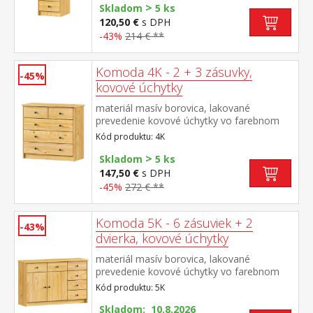
>
Skladom
5 ks
120,50 €
s DPH
-43%
214 € **
Komoda 4K - 2 + 3 zásuvky,
-45%
kovové úchytky
materiál masív borovica, lakované
prevedenie kovové úchytky vo farebnom
prevedení černená mosadz 2 úzke a 3
Kód produktu: 4K
široké zásuvky s kovovými pojazdmi, hĺbka
>
zásuvky 27,5 cm
Skladom
5 ks
147,50 €
s DPH
-45%
272 € **
Komoda 5K - 6 zásuviek + 2
-43%
dvierka, kovové úchytky
materiál masív borovica, lakované
prevedenie kovové úchytky vo farebnom
prevedení černená mosadz 6 zásuviek s
Kód produktu: 5K
kovovými pojazdmi, skrinka s dvierkami a
variabilnou policou hĺbka zásuvky 27,5 cm
Skladom: 10.8.2026