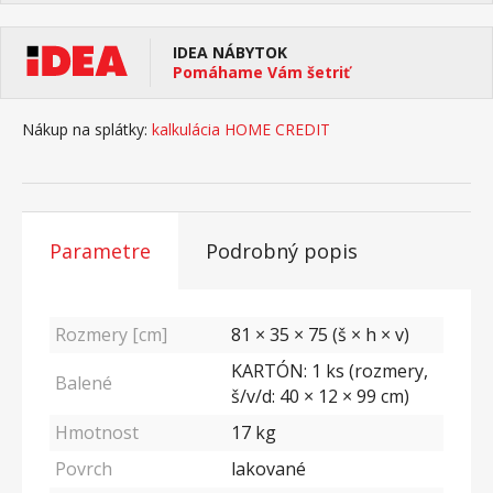
IDEA NÁBYTOK
Pomáhame Vám šetriť
Nákup na splátky:
kalkulácia HOME CREDIT
Parametre
Podrobný popis
Rozmery [cm]
81 × 35 × 75 (š × h × v)
KARTÓN: 1 ks (rozmery,
Balené
š/v/d: 40 × 12 × 99 cm)
Hmotnost
17
kg
Povrch
lakované