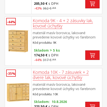
205,50 €
s DPH
-43%
362 € **
Komoda 9K - 4 + 2 zásuvky lak,
-44%
kovové úchytky
materiál masív borovica, lakované
prevedenie kovové úchytky vo farebnom
prevedení černená mosadz 2 úzke a 4
Kód produktu: 9K
široké zásuvky s kovovými pojazdmi
>
Skladom
5 ks
174,50 €
s DPH
-44%
317 € **
Komoda 10K - 7 zásuviek + 2
-35%
dvere lak, kovové úchytky
materiál masív borovica, lakované
prevedenie kovové úchytky vo farebnom
prevedení černená mosadz 7 zásuviek s
Kód produktu: 10K
kovovými pojazdmi 2 dvierka, 1 variabilná
polica
Skladom: 10.8.2026
223,50 €
s DPH