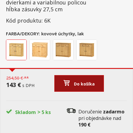
dvierkami a variabilnou policou
hĺbka zásuvky 27,5 cm
Kód produktu: 6K
FARBA/DEKORY:
kovové úchytky, lak
254,50 € **
143 €
Do košíka
s DPH
>
Doručenie
zadarmo
Skladom
5 ks
pri objednávke nad
190 €