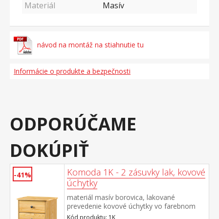
Materiál
Masív
návod na montáž na stiahnutie tu
Informácie o produkte a bezpečnosti
ODPORÚČAME
DOKÚPIŤ
Komoda 1K - 2 zásuvky lak, kovové
-41%
úchytky
materiál masív borovica, lakované
prevedenie kovové úchytky vo farebnom
prevedení černená mosadz 2 zásuvky s
Kód produktu: 1K