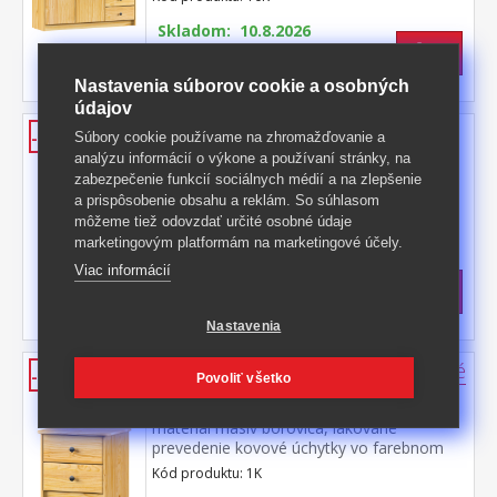
kovovými pojazdmi 2 dvierka, 1 variabilná
polica
Skladom: 10.8.2026
223,50 €
s DPH
-35%
348 € **
Nastavenia súborov cookie a osobných
údajov
Komoda 2K - 3 zásuvky, kovové
-36%
Súbory cookie používame na zhromažďovanie a
úchytky
analýzu informácií o výkone a používaní stránky, na
zabezpečenie funkcií sociálnych médií a na zlepšenie
materiál masív borovica, lakované
a prispôsobenie obsahu a reklám. So súhlasom
prevedenie kovové úchytky vo farebnom
môžeme tiež odovzdať určité osobné údaje
prevedení černená mosadz 3 zásuvky s
Kód produktu: 2K
marketingovým platformám na marketingové účely.
kovovými pojazdmi, hĺbka zásuvky 27,5 cm
Skladom: 10.8.2026
Viac informácií
79 €
s DPH
-36%
125 € **
Nastavenia
Komoda 1K - 2 zásuvky lak, kovové
-41%
Povoliť všetko
úchytky
materiál masív borovica, lakované
prevedenie kovové úchytky vo farebnom
prevedení černená mosadz 2 zásuvky s
Kód produktu: 1K
kovovými pojazdmi, hĺbka zásuvky 27,5 cm