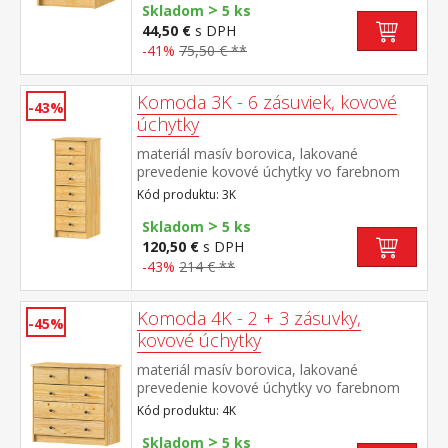
>
Skladom
5 ks
44,50 €
s DPH
-41%
75,50 € **
Komoda 3K - 6 zásuviek, kovové
-43%
úchytky
materiál masív borovica, lakované
prevedenie kovové úchytky vo farebnom
prevedení černená mosadz 6 zásuviek s
Kód produktu: 3K
kovovými pojazdmi, hĺbka zásuvky 27,5 cm
>
Skladom
5 ks
120,50 €
s DPH
-43%
214 € **
Komoda 4K - 2 + 3 zásuvky,
-45%
kovové úchytky
materiál masív borovica, lakované
prevedenie kovové úchytky vo farebnom
prevedení černená mosadz 2 úzke a 3
Kód produktu: 4K
široké zásuvky s kovovými pojazdmi, hĺbka
>
zásuvky 27,5 cm
Skladom
5 ks