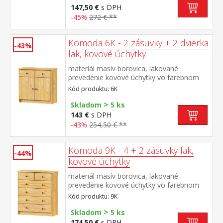
147,50 €
s DPH
-45%
272 € **
Komoda 6K - 2 zásuvky + 2 dvierka
-43%
lak, kovové úchytky
materiál masív borovica, lakované
prevedenie kovové úchytky vo farebnom
prevedení černená mosadz 2 zásuvky s
Kód produktu: 6K
kovovými pojazdmi, skrinka s dvierkami a
>
variabilnou policou hĺbka zásuvky 27,5 cm
Skladom
5 ks
143 €
s DPH
-43%
254,50 € **
Komoda 9K - 4 + 2 zásuvky lak,
-44%
kovové úchytky
materiál masív borovica, lakované
prevedenie kovové úchytky vo farebnom
prevedení černená mosadz 2 úzke a 4
Kód produktu: 9K
široké zásuvky s kovovými pojazdmi
>
Skladom
5 ks
174,50 €
s DPH