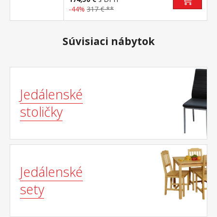
-44%
317 € **
Súvisiaci nábytok
Jedálenské
stoličky
Jedálenské
sety