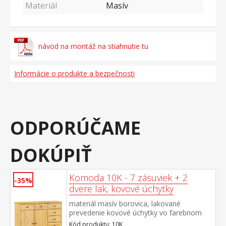
Materiál
Masív
návod na montáž na stiahnutie tu
Informácie o produkte a bezpečnosti
ODPORÚČAME
DOKÚPIŤ
Komoda 10K - 7 zásuviek + 2
-35%
dvere lak, kovové úchytky
materiál masív borovica, lakované
prevedenie kovové úchytky vo farebnom
prevedení černená mosadz 7 zásuviek s
Kód produktu: 10K