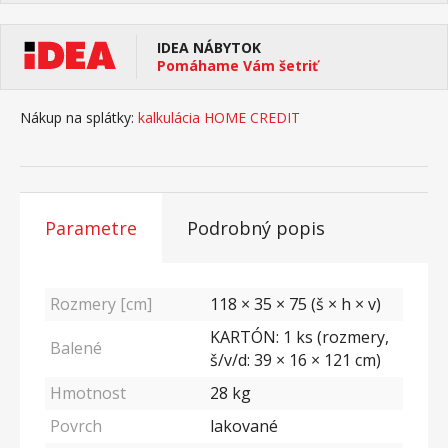
IDEA NÁBYTOK
Pomáhame Vám šetriť
Nákup na splátky:
kalkulácia HOME CREDIT
Parametre
Podrobný popis
Rozmery [cm]
118 × 35 × 75 (š × h × v)
KARTÓN: 1 ks (rozmery,
Balené
š/v/d: 39 × 16 × 121 cm)
Hmotnost
28
kg
Povrch
lakované