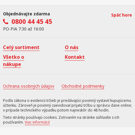
Objednávajte zdarma
Späť hore
0800 44 45 45
PO-PIA 7:30 až 16:00
Celý sortiment
O nás
Všetko o
Kontakt
nákupe
Ochrana osobných údajov
Obchodné podmienky
Podľa zákona o evidencii tržieb je predávajúci povinný vystaviť kupujúcemu
účtenku. Zároveň je povinný zaevidovať prijatú tržbu u správcu dane online;
v prípade technického výpadku potom najneskôr do 48 hodín.
Tieto stránky používajú cookies. Zotrvaním na stránke súhlasíte s ich
používaním.
Viac informácií