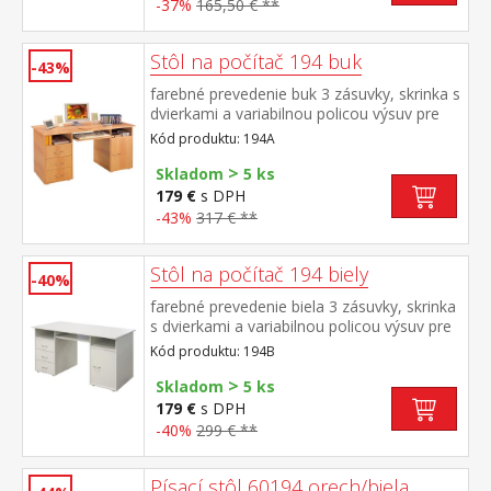
-37%
165,50 € **
Stôl na počítač 194 buk
-43%
farebné prevedenie buk 3 zásuvky, skrinka s
dvierkami a variabilnou policou výsuv pre
klávesnicu je súčasťou dodávky (montáž
Kód produktu: 194A
voliteľná)
>
Skladom
5 ks
179 €
s DPH
-43%
317 € **
Stôl na počítač 194 biely
-40%
farebné prevedenie biela 3 zásuvky, skrinka
s dvierkami a variabilnou policou výsuv pre
klávesnicu je súčasťou dodávky (montáž
Kód produktu: 194B
voliteľná)
>
Skladom
5 ks
179 €
s DPH
-40%
299 € **
Písací stôl 60194 orech/biela