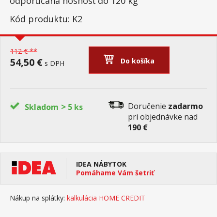
odporúčaná nosnosť do 120 kg
Kód produktu: K2
112 € **
54,50 €
Do košíka
s DPH
>
Doručenie
zadarmo
Skladom
5 ks
pri objednávke nad
190 €
IDEA NÁBYTOK
Pomáhame Vám šetriť
Nákup na splátky:
kalkulácia HOME CREDIT