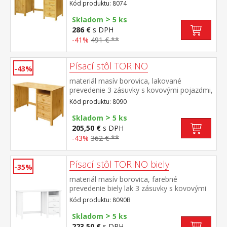
zásuvky s kovovými pojazdmi výsuv nie je
Kód produktu: 8074
súčasťou dodávky k stolu je možné dokúpiť
>
výsuvnú dosku na klávesnicu 8840
Skladom
5 ks
286 €
s DPH
-41%
491 € **
Písací stôl TORINO
-43%
materiál masív borovica, lakované
prevedenie 3 zásuvky s kovovými pojazdmi,
1 polica výsuv nie je súčasťou dodávky k
Kód produktu: 8090
stolu je možné dokúpiť výsuvnú dosku na
>
klávesnicu 8840
Skladom
5 ks
205,50 €
s DPH
-43%
362 € **
Písací stôl TORINO biely
-35%
materiál masív borovica, farebné
prevedenie biely lak 3 zásuvky s kovovými
pojazdmi, 1 polica
Kód produktu: 8090B
>
Skladom
5 ks
223,50 €
s DPH