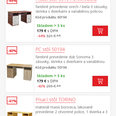
-44%
farebné prevedenie orech / biela 3 zásuvky,
skrinka s dvierkami a variabilnou policou
výsuv pre klávesnicu je súčasťou dodávky
Kód produktu: 60194
(montáž voliteľná)
>
Skladom
5 ks
179 €
s DPH
-44%
321 € **
PC stôl 50194
-40%
farebné prevedenie dub Sonoma 3
zásuvky, skrinka s dvierkami a variabilnou
policouvýsuv pre klávesnicu je súčasťou
Kód produktu: 50194
dodávky (montáž voliteľná)
>
Skladom
5 ks
179 €
s DPH
-40%
299 € **
Písací stôl TORINO
-41%
materiál masív borovica, lakované
prevedenie 2 otvorené police, 1 dvierka a 3