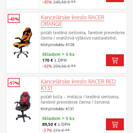
-45%
245,50 € **
Kancelárske kreslo RACER
-43%
ORANGE
poťah textilná sieťovina, farebné prevedenie
čierna / oranžová výškovo nastaviteľné,
nastaviteľné podrúčky, hojdací
Kód produktu: K128
mechanizmus, kríž v striebornej farbe výška
>
sedu 43-53 cm, šírka sedu 52 cm
Skladom
5 ks
170 €
s DPH
-43%
299,50 € **
Kancelárske kreslo RACER RED
-57%
K131
poťah koža – imitácia / textilná sieťovina,
farebné prevedenie čierna / červená
výškovo nastaviteľné, hojdací
Kód produktu: K131
mechanizmus, výška sedu 43-52 cm
>
Skladom
5 ks
89,50 €
s DPH
-57%
210 € **