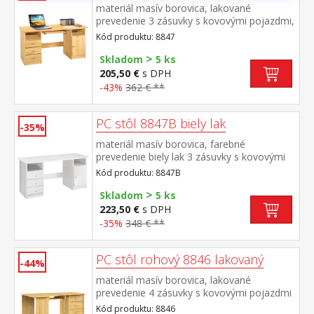
materiál masív borovica, lakované
prevedenie 3 zásuvky s kovovými pojazdmi,
skrinka s dvierkami rozmer zásuvky (š/h/v)
Kód produktu: 8847
27,9 × 30,7 × 10,6 cm výsuv nie je súčasťou
>
dodávky k stolu je možné dokúpiť výsuvnú
Skladom
5 ks
dosku na klávesnicu 8840
205,50 €
s DPH
-43%
362 € **
PC stôl 8847B biely lak
-35%
materiál masív borovica, farebné
prevedenie biely lak 3 zásuvky s kovovými
pojazdmi, skrinka s dvierkami rozmer
Kód produktu: 8847B
zásuvky (š/h/v) 27,9 × 30,7 × 10,6 cm bez
>
výsuvu pre klávesnicu
Skladom
5 ks
223,50 €
s DPH
-35%
348 € **
PC stôl rohový 8846 lakovaný
-44%
materiál masív borovica, lakované
prevedenie 4 zásuvky s kovovými pojazdmi
výsuv pre klávesnicu je súčasťou dodávky
Kód produktu: 8846