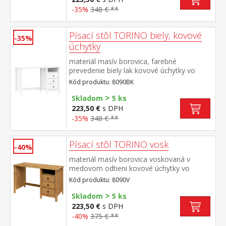
-35%
348 € **
Písací stôl TORINO biely, kovové
-35%
úchytky
materiál masív borovica, farebné
prevedenie biely lak kovové úchytky vo
farebnom prevedení černená mosadz 3
Kód produktu: 8090BK
zásuvky s kovovými pojazdmi, 1 polica
>
Skladom
5 ks
223,50 €
s DPH
-35%
348 € **
Písací stôl TORINO vosk
-40%
materiál masív borovica voskovaná v
medovom odtieni kovové úchytky vo
farebnom prevedení černená mosadz 3
Kód produktu: 8090V
zásuvky s kovovými pojazdmi, 1 polica
>
Skladom
5 ks
223,50 €
s DPH
-40%
375 € **