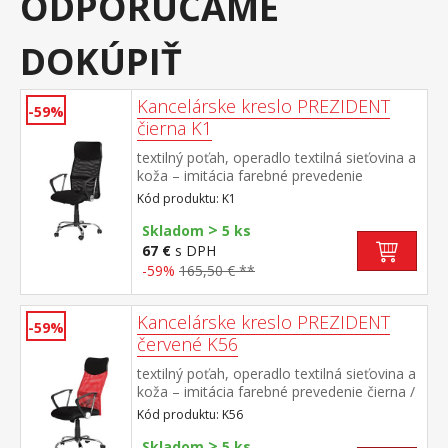
ODPORÚČAME
DOKÚPIŤ
Kancelárske kreslo PREZIDENT
-59%
čierna K1
textilný poťah, operadlo textilná sieťovina a
koža – imitácia farebné prevedenie
čierna chrómovaný kríž, hojdací
Kód produktu: K1
mechanizmus výška sedu 45-51
>
cm odporúčaná nosnosť do 120 kg
Skladom
5 ks
67 €
s DPH
-59%
165,50 € **
Kancelárske kreslo PREZIDENT
-59%
červené K56
textilný poťah, operadlo textilná sieťovina a
koža – imitácia farebné prevedenie čierna /
červená chrómovaný kríž, hojdací
Kód produktu: K56
mechanizmus výška sedu 45-51
>
cm odporúčaná nosnosť do 120 kg
Skladom
5 ks