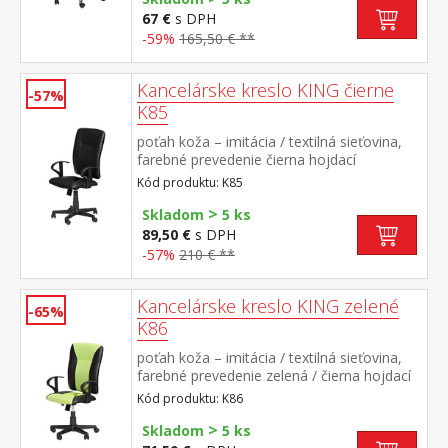
67 €
s DPH
-59%
165,50 € **
Kancelárske kreslo KING čierne
-57%
K85
poťah koža – imitácia / textilná sieťovina,
farebné prevedenie čierna hojdací
mechanizmus, výškovo nastaviteľné výška
Kód produktu: K85
sedu 36-45 cm, výška operadla 62 cm
>
odporúčaná nosnosť do 110 kg
Skladom
5 ks
89,50 €
s DPH
-57%
210 € **
Kancelárske kreslo KING zelené
-65%
K86
poťah koža – imitácia / textilná sieťovina,
farebné prevedenie zelená / čierna hojdací
mechanizmus, výškovo nastaviteľné výška
Kód produktu: K86
sedu 36-45 cm, výška operadla 62 cm
>
odporúčaná nosnosť do 110 kg
Skladom
5 ks