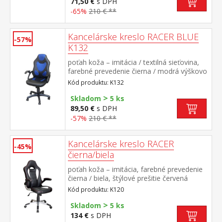
71,50 €
s DPH
-65%
210 € **
Kancelárske kreslo RACER BLUE
-57%
K132
poťah koža – imitácia / textilná sieťovina,
farebné prevedenie čierna / modrá výškovo
nastaviteľné, hojdací mechanizmus, výška
Kód produktu: K132
sedu 43-52 cm
>
Skladom
5 ks
89,50 €
s DPH
-57%
210 € **
Kancelárske kreslo RACER
-45%
čierna/biela
poťah koža – imitácia, farebné prevedenie
čierna / biela, štýlové prešitie červená
výškovo nastaviteľné, nastaviteľné
Kód produktu: K120
podrúčky, hojdací mechanizmus, kríž v
>
striebornej farbe výška sedu 44-54 cm
Skladom
5 ks
134 €
s DPH