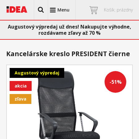
Menu
Košík: prázdny
Augustový výpredaj už dnes! Nakupujte výhodne,
rozdávame zľavy až 70 %
Kancelárske kreslo PRESIDENT čierne
Augustový výpredaj
-51%
akcia
zľava