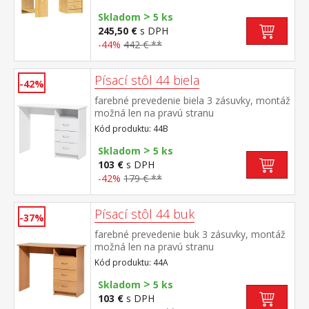
(montáž výsuvu voliteľná)
>
Skladom
5 ks
245,50 €
s DPH
-44%
442 € **
Písací stôl 44 biela
-42%
farebné prevedenie biela 3 zásuvky, montáž
možná len na pravú stranu
Kód produktu: 44B
>
Skladom
5 ks
103 €
s DPH
-42%
179 € **
Písací stôl 44 buk
-37%
farebné prevedenie buk 3 zásuvky, montáž
možná len na pravú stranu
Kód produktu: 44A
>
Skladom
5 ks
103 €
s DPH