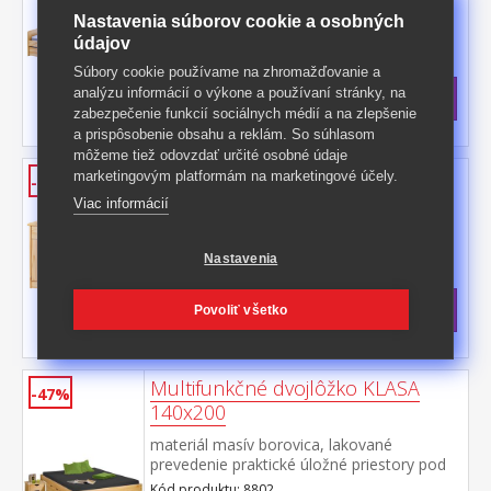
prevedenie výška sedu postele 37 cm
Nastavenia súborov cookie a osobných
drevené latkové rošty sú v cene, matrace
Kód produktu: 8808
údajov
nie sú v cene výsuv možné využiť ako
Súbory cookie používame na zhromažďovanie a
>
úložný priestor alebo ako prístelku
Skladom
5 ks
analýzu informácií o výkone a používaní stránky, na
odporúčaná výška matraca pre prístelku 10
179 €
s DPH
cm doporučený rozmer matracov 90 × 200
zabezpečenie funkcií sociálnych médií a na zlepšenie
-47%
344 € **
cm
a prispôsobenie obsahu a reklám. So súhlasom
môžeme tiež odovzdať určité osobné údaje
Komoda 5
marketingovým platformám na marketingové účely.
-43%
Viac informácií
materiál masív borovica, lakované
prevedenie 6 zásuviek s kovovými
pojazdmi, skrinka s dvierkami a variabilnou
Kód produktu: 5
Nastavenia
policou hĺbka zásuvky 27,5 cm
Skladom: 10.8.2026
205,50 €
s DPH
Povoliť všetko
-43%
362 € **
Multifunkčné dvojlôžko KLASA
-47%
140x200
materiál masív borovica, lakované
prevedenie praktické úložné priestory pod
posteľou, výška sedu 44,5 cm 2 výsuvné
Kód produktu: 8802