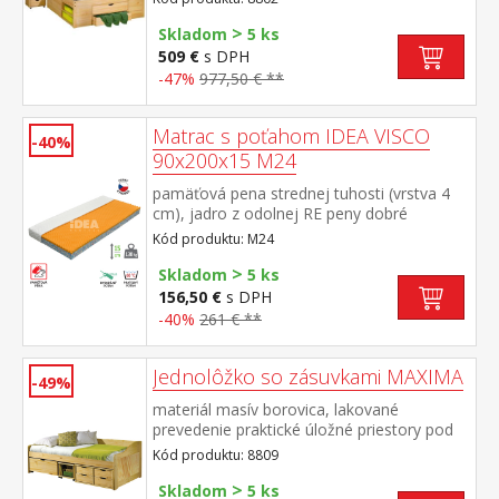
nočné stolíky a rošt (drevený latkový) sú v
>
cene, matrac nie je v cene odporúčaný
Skladom
5 ks
rozmer matraca 140 × 200 cm (M6)
509 €
s DPH
-47%
977,50 € **
Matrac s poťahom IDEA VISCO
-40%
90x200x15 M24
pamäťová pena strednej tuhosti (vrstva 4
cm), jadro z odolnej RE peny dobré
ortopedické vlastností a dlhá životnosť
Kód produktu: M24
matraca vhodný pre všetky typy roštov
>
poťah priedušný, vyrobený z dvoch častí,
Skladom
5 ks
snímateľný a prateľný do 60 °C odporúčaná
156,50 €
s DPH
nosnosť do 130 kg
-40%
261 € **
Jednolôžko so zásuvkami MAXIMA
-49%
materiál masív borovica, lakované
prevedenie praktické úložné priestory pod
posteľou (zásuvky a otvorená police) v
Kód produktu: 8809
cene výška sedu 50 cm, cena vrátane roštu
>
(drevený latkový), matrac nie je v
Skladom
5 ks