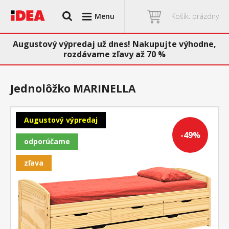
Menu
Košík: prázdny
Augustový výpredaj už dnes! Nakupujte výhodne,
rozdávame zľavy až 70 %
Jednolôžko MARINELLA
Augustový výpredaj
-49%
odporúčame
zľava