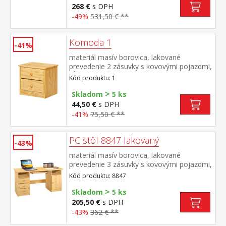
cene odporúčaný rozmer matraca 90 × 200
268 €
s DPH
cm (M2, M5, M9, M12, M24, M26) ako
-49%
531,50 € **
vhodný doplnok odporúčame čalúnený
valec M10 hĺbka širokej zásuvky 65,5 cm,
hĺbka malých zásuviek 39 cm, hĺbka
Komoda 1
-41%
otvorenej police 44,5 cm
materiál masív borovica, lakované
prevedenie 2 zásuvky s kovovými pojazdmi,
hĺbka zásuvky 27,5 cm
Kód produktu: 1
>
Skladom
5 ks
44,50 €
s DPH
-41%
75,50 € **
PC stôl 8847 lakovaný
-43%
materiál masív borovica, lakované
prevedenie 3 zásuvky s kovovými pojazdmi,
skrinka s dvierkami rozmer zásuvky (š/h/v)
Kód produktu: 8847
27,9 × 30,7 × 10,6 cm výsuv nie je súčasťou
>
dodávky k stolu je možné dokúpiť výsuvnú
Skladom
5 ks
dosku na klávesnicu 8840
205,50 €
s DPH
-43%
362 € **