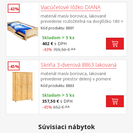
Viacúčelové lôžko DIANA
-43%
materiál masív borovica, lakované
prevedenie rozložiteľná na dvojlôžko 180 ×
200 cm, výška sedu 38 cm cena vrátane
Kód produktu: 8891
roštov ale bez matracov odporúčaný
>
rozmer matracov 90 × 200 cm (M2, M5,
Skladom
5 ks
M9, M12, M24, M26)
402 €
s DPH
-43%
705,50 € **
Skriňa 3-dverová 8863 lakovaná
-45%
materiál masív borovica, lakované
prevedenie priestor delený v pomere
2:1 širšia časť šatníková tyč a polica, užšia
Kód produktu: 8863
časť 3 variabilné police odporúčaný
>
nadstavec 8864
Skladom
5 ks
357,50 €
s DPH
-45%
652 € **
Súvisiaci nábytok