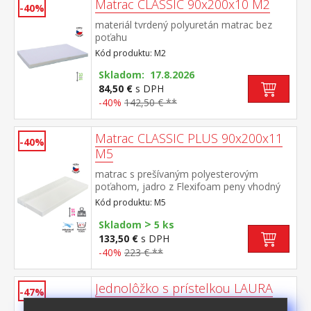
Matrac CLASSIC 90x200x10 M2
-40%
materiál tvrdený polyuretán matrac bez
poťahu
Kód produktu: M2
Skladom: 17.8.2026
84,50 €
s DPH
-40%
142,50 € **
Matrac CLASSIC PLUS 90x200x11
-40%
M5
matrac s prešívaným polyesterovým
poťahom, jadro z Flexifoam peny vhodný
pre všetky typy roštov poťah snímateľný a
Kód produktu: M5
prateľný do 40 °C odporúčaná nosnosť do
>
110 kg
Skladom
5 ks
133,50 €
s DPH
-40%
223 € **
Jednolôžko s prístelkou LAURA
-47%
materiál masív borovica, lakované