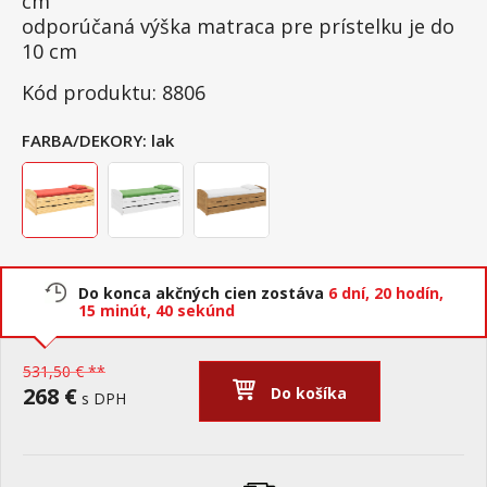
cm
odporúčaná výška matraca pre prístelku je do
10 cm
Kód produktu: 8806
FARBA/DEKORY:
lak
Do konca akčných cien zostáva
6 dní,
20 hodín,
15 minút,
39 sekúnd
531,50 € **
268 €
Do košíka
s DPH