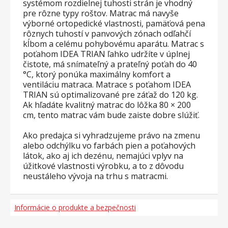
systémom rozdielnej tuhosti strán je vhodný
pre rôzne typy roštov. Matrac má navyše
výborné ortopedické vlastnosti, pamäťová pena
rôznych tuhostí v panvových zónach odľahčí
kĺbom a celému pohybovému aparátu. Matrac s
poťahom IDEA TRIAN ľahko udržíte v úplnej
čistote, má snímateľný a prateľný poťah do 40
°C, ktorý ponúka maximálny komfort a
ventiláciu matraca. Matrace s poťahom IDEA
TRIAN sú optimalizované pre záťaž do 120 kg.
Ak hľadáte kvalitný matrac do lôžka 80 × 200
cm, tento matrac vám bude zaiste dobre slúžiť.
Ako predajca si vyhradzujeme právo na zmenu
alebo odchýlku vo farbách pien a poťahových
látok, ako aj ich dezénu, nemajúci vplyv na
úžitkové vlastnosti výrobku, a to z dôvodu
neustáleho vývoja na trhu s matracmi.
Informácie o produkte a bezpečnosti