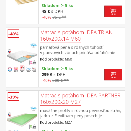
>
Skladom
5 ks
45 €
s DPH
-40%
76 € **
Matrac s poťahom IDEA TRIAN
-40%
160x200x14 M60
pamäťová pena s rôznych tuhostí
v panvových zónach prináša odľahčenie
kĺbom a celému pohybovému aparátu 7-
Kód produktu: M60
zónová anatomická masážna profilácia –
>
veľmi jemná masáž v priebehu spánku
Skladom
5 ks
matrac s Visco systémom rozdielnej tuhosti
299 €
s DPH
strán vhodná pre všetky typy roštov poťah
-40%
500 € **
snímateľný prateľný do 40 °C
odporúčaná nosnosť do 120 kg
Matrac s poťahom IDEA PARTNER
-39%
160x200x20 M27
masážne profily s rôznou pevnosťou strán,
jadro z Flexifoam peny povrch je
vyprofilovaný do 7 anatomických zón na
Kód produktu: M27
oboch stranách tvrdá (biela) a mäkká