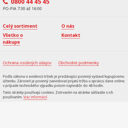
0800 44 45 45
PO-PIA 7:30 až 16:00
Celý sortiment
O nás
Všetko o
Kontakt
nákupe
Ochrana osobných údajov
Obchodné podmienky
Podľa zákona o evidencii tržieb je predávajúci povinný vystaviť kupujúcemu
účtenku. Zároveň je povinný zaevidovať prijatú tržbu u správcu dane online;
v prípade technického výpadku potom najneskôr do 48 hodín.
Tieto stránky používajú cookies. Zotrvaním na stránke súhlasíte s ich
používaním.
Viac informácií