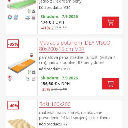
jadro z Flexifoam peny
povrch vyprofilovaný do 7 anatomických
Kód produktu: M30
zón na oboch stranách tvrdá (biela) a
mäkká (svetlo zelená) strana vhodný pre
Skladom: 7.9.2026
všetky typy roštov vhodný pre alergikov,
174 €
s DPH
poťah snímateľný a prateľný do 60 °C
-41%
297 € **
odporúčaná nosnosť do 130 kg
Matrac s poťahom IDEA VISCO
-35%
80x200x15 cm M31
pamäťová pena strednej tuhosti (vrstva 4
cm), jadro z odolnej RE peny dobré
ortopedické vlastností a dlhá životnosť
Kód produktu: M31
matraca vhodný pre všetky typy roštov
poťah priedušný, vyrobený z dvoch častí,
Skladom: 7.9.2026
snímateľný a prateľný do 60 °C odporúčaná
156,50 €
s DPH
nosnosť do 130 kg
-35%
241 € **
Rošt 160x200
-40%
materiál masív smrek, nelakované
prevedenie 14 latí spojených textilným
tkalúnom
Kód produktu: R2