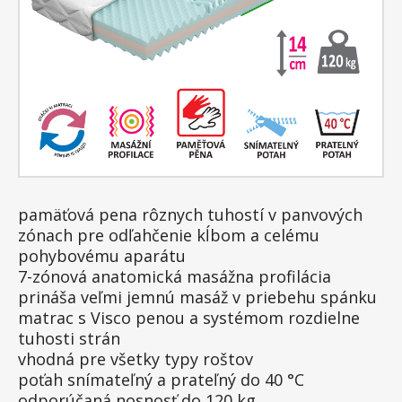
pamäťová pena rôznych tuhostí v panvových
zónach pre odľahčenie kĺbom a celému
pohybovému aparátu
7-zónová anatomická masážna profilácia
prináša veľmi jemnú masáž v priebehu spánku
matrac s Visco penou a systémom rozdielne
tuhosti strán
vhodná pre všetky typy roštov
poťah snímateľný a prateľný do 40 °C
odporúčaná nosnosť do 120 kg