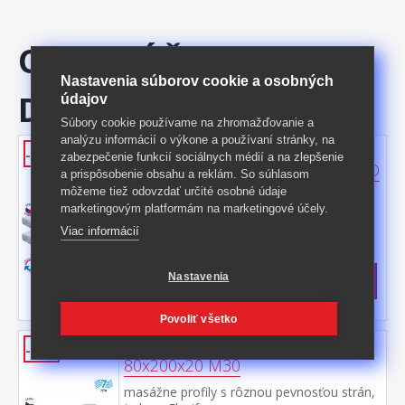
ODPORÚČAME
Nastavenia súborov cookie a osobných
DOKÚPIŤ
údajov
Súbory cookie používame na zhromažďovanie a
analýzu informácií o výkone a používaní stránky, na
Matrac s poťahom IDEA TRIAN
-50%
zabezpečenie funkcií sociálnych médií a na zlepšenie
80x200x14 - Akcia 1 + 1 ZADARMO
a prispôsobenie obsahu a reklám. So súhlasom
môžeme tiež odovzdať určité osobné údaje
dva matrace za cenu jedného pamäťová
marketingovým platformám na marketingové účely.
pena rôznych tuhostí v panvových zónach
pre odľahčenie kĺbom a celému
Viac informácií
Kód produktu: M32s
pohybovému aparátu 7-zónová anatomická
>
masážna profilácia prináša veľmi jemnú
Skladom
5 ks
masáž v priebehu spánku matrac s Visco
Nastavenia
339 €
s DPH
penou a systémom rozdielne tuhosti strán
-50%
678 € **
vhodná pre všetky typy roštov poťah
Povoliť všetko
snímateľný a prateľný do 40 °C odporúčaná
nosnosť do 120 kg
Matrac s poťahom IDEA PARTNER
-41%
80x200x20 M30
masážne profily s rôznou pevnosťou strán,