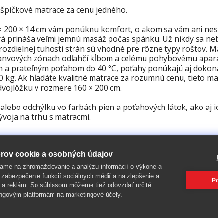
špičkové matrace za cenu jedného.
 200 × 14 cm vám ponúknu komfort, o akom sa vám ani nes
á prináša veľmi jemnú masáž počas spánku. Už nikdy sa neb
rozdielnej tuhosti strán sú vhodné pre rôzne typy roštov. 
 panvových zónach odľahčí kĺbom a celému pohybovému apar
ným a prateľným poťahom do 40 °C, poťahy ponúkajú aj dokon
 kg. Ak hľadáte kvalitné matrace za rozumnú cenu, tieto ma
dvojlôžku v rozmere 160 × 200 cm.
lebo odchýlku vo farbách pien a poťahových látok, ako aj i
ývoja na trhu s matracmi.
rov cookie a osobných údajov
ame na zhromažďovanie a analýzu informácií o výkone a
 zabezpečenie funkcií sociálnych médií a na zlepšenie a
Po
 a reklám. So súhlasom môžeme tiež odovzdať určité
ngovým platformám na marketingové účely.