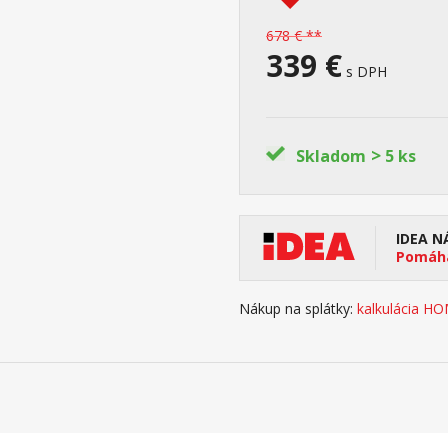
678 € **
339 €
s DPH
>
Skladom
5 ks
IDEA N
Pomáha
Nákup na splátky:
kalkulácia H