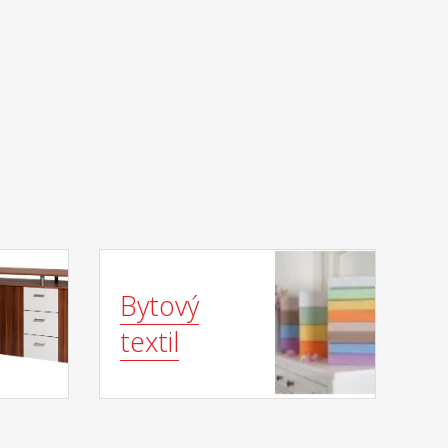
Bytový
textil