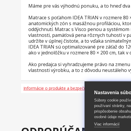
Máme pre vás výhodnú ponuku, a to hneď dva 
Matrace s poťahom IDEA TRIAN v rozmere 80 ×
anatomických zón s masážnou profiláciou, ktor
oddýchnutí. Matrac s Visco penou a systémom 
vlastnosti, pamäťová pena rôznych tuhostí v
udržíte v úplnej čistote, a to vďaka snímateľ
IDEA TRIAN sú optimalizované pre záťaž do 120
ako v jednolôžku v rozmere 80 × 200 cm, tak v 
Ako predajca si vyhradzujeme právo na zmenu a
vlastnosti výrobku, a to z dôvodu neustáleho v
Informácie o produkte a bezpečnosti
Nastavenia súbo
Súbory cookie použív
používaní stránky, na
prispôsobenie obsahu
osobné údaje marketi
Viac informácií