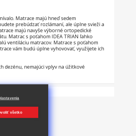
nívalo. Matrace majú hneď sedem
udete prebúdzať rozlámaní, ale úplne svieži a
Matrace majú navyše výborné ortopedické
átu. Matrac s poťahom IDEA TRIAN ľahko
alú ventiláciu matracov. Matrace s poťahom
trace vám budú úplne vyhovovať, využijete ich
ch dezénu, nemajúci vplyv na úžitkové
Nastavenia
voliť všetko