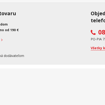
tovaru
Obje
telef
adom
mo od 190 €
08
PO-PIA 7
Všetky 
ná dodávateľom
kupujúcemu účtenku. Zároveň je povinný zaevidovať prijatú tržbu u správcu dan
ich používaním.
Viac informácií