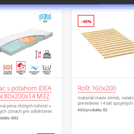
PIŤ
-40%
ac s poťahom IDEA
Rošt 160x200
N 80x200x14 M32
materiál masív smrek, nelak
prevedenie 14 latí spojených
vá pena rôznych tuhostí v
textilným tkalúnom
Kód produktu: R2
ých zónach pre odľahčenie
a celému pohybovému
duktu: M32
u 7-zónová anatomická
 profilácia prináša veľmi
masáž v priebehu spánku