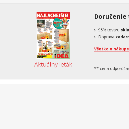
Doručenie 
95%
tovaru
skl
Doprava
zadar
Všetko o nákupe
Aktuálny leták
** cena odporúča
Ochrana osobných údajov
Obchodné podmienky
Podľa zákona o evidencii tržieb je predávajúci povinný vystaviť 
hodín.
Tieto stránky používajú cookies. Zotrvaním na stránke súhlasíte s 