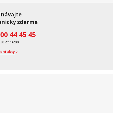
dnávajte
onicky zdarma
00 44 45 45
:30 až 16:00
kontakty
e online; v prípade technického výpadku potom najneskôr do 48