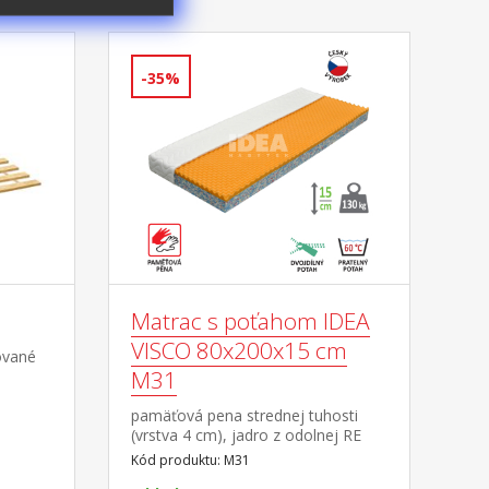
-35%
Matrac s poťahom IDEA
VISCO 80x200x15 cm
ované
M31
pamäťová pena strednej tuhosti
(vrstva 4 cm), jadro z odolnej RE
peny dobré ortopedické vlastností a
Kód produktu: M31
dlhá životnosť matraca vhodný pre