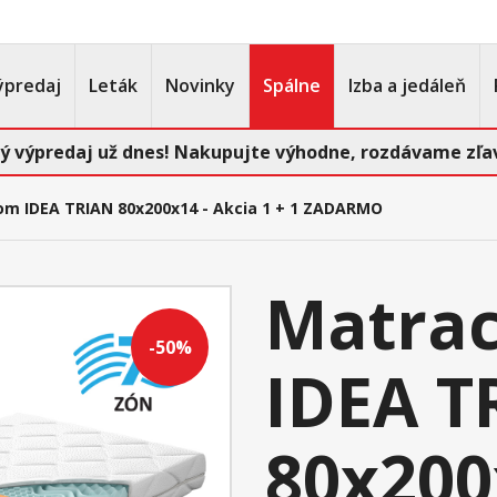
ýpredaj
Leták
Novinky
Spálne
Izba a jedáleň
ý výpredaj už dnes! Nakupujte výhodne, rozdávame zľav
om IDEA TRIAN 80x200x14 - Akcia 1 + 1 ZADARMO
Matrac
-50%
IDEA T
80x200