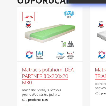
ODPORÚČAME DOKÚ
-41%
Matrac s poťahom IDEA
Matr
PARTNER 80x200x20
TRIA
M30
pamäťo
panvov
masážne profily s rôznou
kĺbom 
Kód pro
pevnosťou strán, jadro z
aparát
Flexifoam peny
Kód produktu: M30
masážna
povrch vyprofilovaný do 7
jemnú 