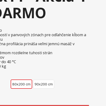
ADARMO
o
ostí v panvových zónach pre odľahčenie kĺbom a
tu
a profilácia prináša veľmi jemnú masáž v
témom rozdielne tuhosti strán
tov
 do 40 °C
0 kg
80x200 cm
90x200 cm