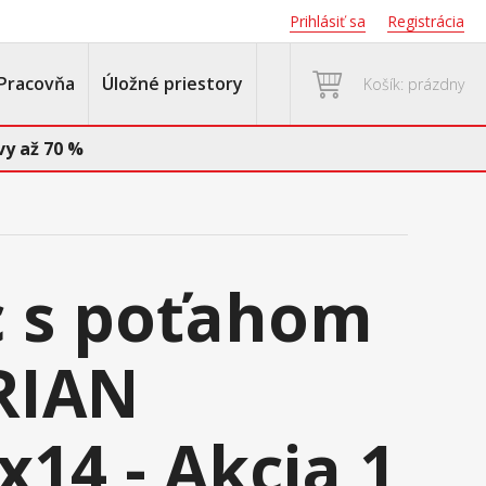
Prihlásiť sa
Registrácia
Pracovňa
Úložné priestory
Košík: prázdny
y až 70 %
 s poťahom
RIAN
x14 - Akcia 1