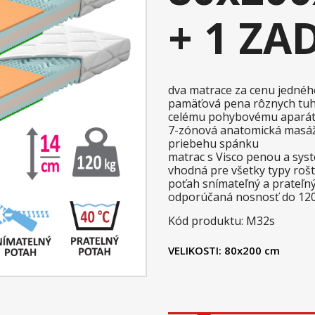
+ 1 Z
dva matrace za cenu jednéh
pamäťová pena rôznych tuh
celému pohybovému apará
7-zónová anatomická masážn
priebehu spánku
matrac s Visco penou a sys
vhodná pre všetky typy roš
poťah snímateľný a prateľný
odporúčaná nosnosť do 12
Kód produktu: M32s
VELIKOSTI:
80x200 cm