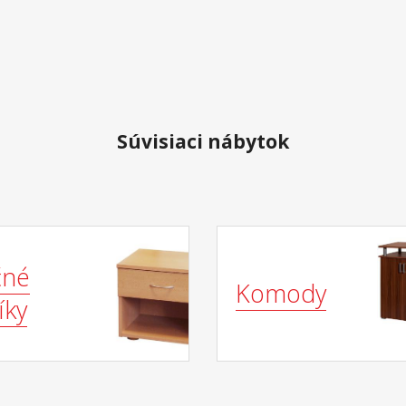
Súvisiaci nábytok
čné
Komody
íky