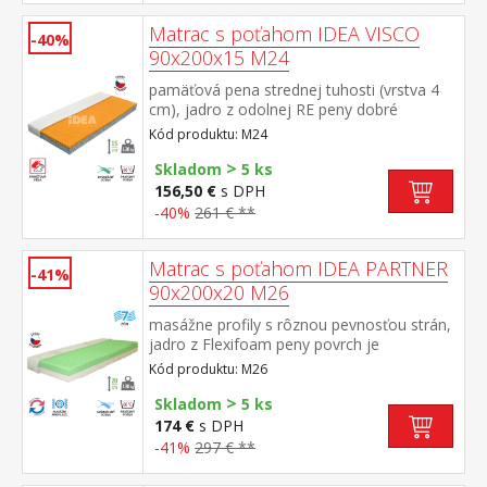
– zelenkavá mäkšia strana tuhosť 2 z 5,
modrá tuhšia strana tuhosť 2,5 z 5 vzdušný
Matrac s poťahom IDEA VISCO
-40%
poťah prešitý dutým vláknom, vyrobený z 2
90x200x15 M24
častí, snímateľný a prateľný do 60
°C odporúčaná nosnosť do 130 kg, výška
pamäťová pena strednej tuhosti (vrstva 4
matraca 17 cm
cm), jadro z odolnej RE peny dobré
ortopedické vlastností a dlhá životnosť
Kód produktu: M24
matraca vhodný pre všetky typy roštov
>
poťah priedušný, vyrobený z dvoch častí,
Skladom
5 ks
snímateľný a prateľný do 60 °C odporúčaná
156,50 €
s DPH
nosnosť do 130 kg
-40%
261 € **
Matrac s poťahom IDEA PARTNER
-41%
90x200x20 M26
masážne profily s rôznou pevnosťou strán,
jadro z Flexifoam peny povrch je
vyprofilovaný do 7 anatomických zón na
Kód produktu: M26
oboch stranách tvrdá (biela) a mäkká
>
(svetlo zelená) strana vhodný pre všetky
Skladom
5 ks
typy roštov vhodný pre alergikov, poťah
174 €
s DPH
snímateľný a prateľný do 60 °C odporúčaná
-41%
297 € **
nosnosť do 130 kg