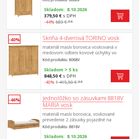
mosadz šatníková skriňa vybavená
šatníková tyčou a policou v spodnej časti
Skladom: 8.10.2026
zásuvka s kovovými pojazdmi odporúčaný
379,50 €
s DPH
nadstavec 8188V
-44%
683 € **
Skriňa 4-dverová TORINO vosk
-40%
materiál masív borovica voskovaná v
medovom odtieni kovové úchytky vo
farebnom prevedení černená
Kód produktu: 8068V
mosadz priestor delený na polovice v ľavej
>
polovici šatníková tyč a polica na klobúky v
Skladom
5 ks
pravej polovici 3 police v spodnej časti 2
848,50 €
s DPH
zásuvky s kovovými pojazdmi odporúčaný
-40%
1 415,50 € **
nadstavec 8168V
Jednolôžko so zásuvkami 8818V
-46%
MARIA vosk
materiál masív borovica, voskované
prevedenie 2 zásuvky pojazdné na
kolieskach sú v cene cena vrátane roštu
Kód produktu: 8818V
(drevený latkový) bez matraca odporúčaný
rozmer matraca 90 × 200 cm
Skladom: 8.10.2026