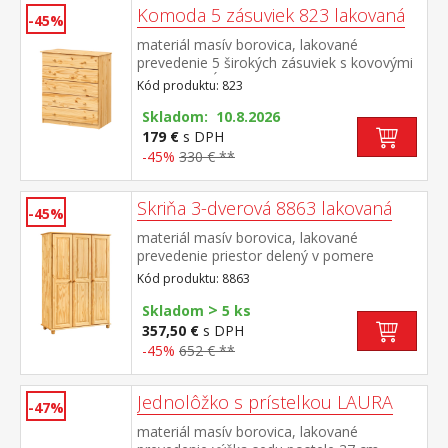
Komoda 5 zásuviek 823 lakovaná
-45%
materiál masív borovica, lakované
prevedenie 5 širokých zásuviek s kovovými
pojazdmi, hĺbka zásuvky 36,5 cm
Kód produktu: 823
Skladom: 10.8.2026
179 €
s DPH
-45%
330 € **
Skriňa 3-dverová 8863 lakovaná
-45%
materiál masív borovica, lakované
prevedenie priestor delený v pomere
2:1 širšia časť šatníková tyč a polica, užšia
Kód produktu: 8863
časť 3 variabilné police odporúčaný
>
nadstavec 8864
Skladom
5 ks
357,50 €
s DPH
-45%
652 € **
Jednolôžko s prístelkou LAURA
-47%
materiál masív borovica, lakované