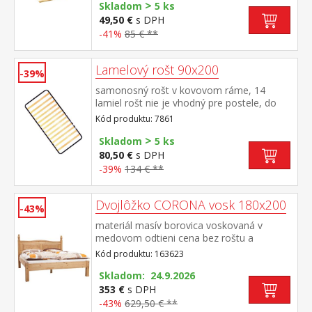
>
Skladom
5 ks
49,50 €
s DPH
-41%
85 € **
Lamelový rošt 90x200
-39%
samonosný rošt v kovovom ráme, 14
lamiel rošt nie je vhodný pre postele, do
ktorých má byť použitý latkový rošt R1
Kód produktu: 7861
>
Skladom
5 ks
80,50 €
s DPH
-39%
134 € **
Dvojlôžko CORONA vosk 180x200
-43%
materiál masív borovica voskovaná v
medovom odtieni cena bez roštu a
matraca odporúčaný rozmer matraca 180 ×
Kód produktu: 163623
200 cm alebo 2 kusy 90 × 200 cm a rošt R4
alebo 2 kusy R1 súčasť zostavy Corona
Skladom: 24.9.2026
353 €
s DPH
-43%
629,50 € **