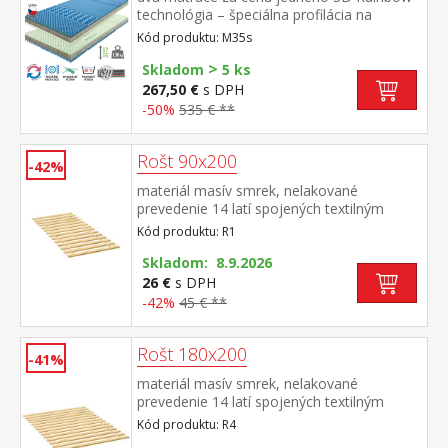
technológia – špeciálna profilácia na
sendvičovej vrstve z kombinácie Flexifoam
Kód produktu: M35s
pien rôznych vlastností a tuhostí, ktorá
>
zabezpečuje komfort, vzdušnosť,
Skladom
5 ks
ortopedické vlastnosti a dlhú životnosť
267,50 €
s DPH
anatomická zónová masážna profilácia – 7
-50%
535 € **
zón na oboch stranách, jemná masáž v
priebehu spánku rozdielna tuhosť strán –
zelenkavá mäkšia strana tuhosť 2 z 5,
Rošt 90x200
-42%
modrá tuhšia strana tuhosť 2,5 z 5vzdušný
materiál masív smrek, nelakované
poťah prešitý dutým vláknom, vyrobený z 2
prevedenie 14 latí spojených textilným
častí, snímateľný a prateľný do 60 °
tkalúnom
Codporúčaná nosnosť do 130 kg, výška
Kód produktu: R1
matraca 17 cm
Skladom: 8.9.2026
26 €
s DPH
-42%
45 € **
Rošt 180x200
-41%
materiál masív smrek, nelakované
prevedenie 14 latí spojených textilným
tkalúnom
Kód produktu: R4