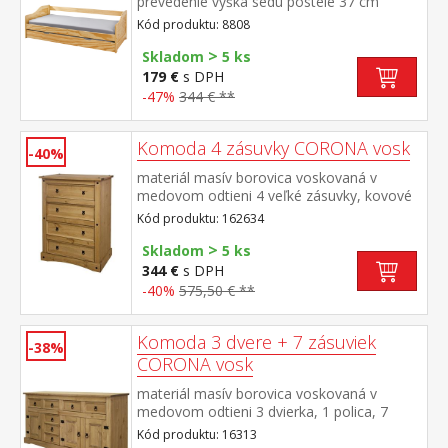
prevedenie výška sedu postele 37 cm
drevené latkové rošty sú v cene, matrace
Kód produktu: 8808
nie sú v cene výsuv možné využiť ako
>
úložný priestor alebo ako prístelku
Skladom
5 ks
odporúčaná výška matraca pre prístelku 10
179 €
s DPH
cm doporučený rozmer matracov 90 × 200
-47%
344 € **
cm
Komoda 4 zásuvky CORONA vosk
-40%
materiál masív borovica voskovaná v
medovom odtieni 4 veľké zásuvky, kovové
ozdobné úchytky súčasť zostavy Corona
Kód produktu: 162634
>
Skladom
5 ks
344 €
s DPH
-40%
575,50 € **
Komoda 3 dvere + 7 zásuviek
-38%
CORONA vosk
materiál masív borovica voskovaná v
medovom odtieni 3 dvierka, 1 polica, 7
zásuviek, kovové ozdobné úchytky súčasť
Kód produktu: 16313
zostavy Corona