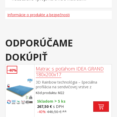
Informácie o produkte a bezpečnosti
ODPORÚČAME
DOKÚPIŤ
Matrac s poťahom IDEA GRAND
-40%
180x200x17
3D Rainbow technológia – špeciálna
profilácia na sendvičovej vrstve z
kombinácie Flexifoam pien rôznych
Kód produktu: M22
vlastností a tuhostí, ktorá zaisťuje komfort,
>
vzdušnosť, ortopedické vlastnosti a dlhú
Skladom
5 ks
životnosť anatomická zónová masážna
267,50 €
s DPH
profilácia – 7 zón na oboch stranách, jemná
-40%
446,50 € **
masáž počas spánku rozdielna tuhosť strán