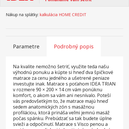
Nákup na splátky:
kalkulácia HOME CREDIT
Parametre
Podrobný popis
Na kvalite nemožno šetriť, využite teda našu
výhodnú ponuku a kúpte si hneď dva špičkové
matrace za cenu jedného a ušetrené peniaze
investujte inak. Matrace s poťahom IDEA TRIAN
v rozmere 90 × 200 × 14 cm vám ponúknu
komfort, o akom sa vám ani nesnívalo. Poteší
vás predovšetkým to, že matrace majú hneď
sedem anatomických zón s masážnou
profiláciou, ktorá prináša veľmi jemnú masáž
počas spánku. Prebúdzať sa tak budete úplne
svieži a odpočinutí. Matrace s Visco penou a