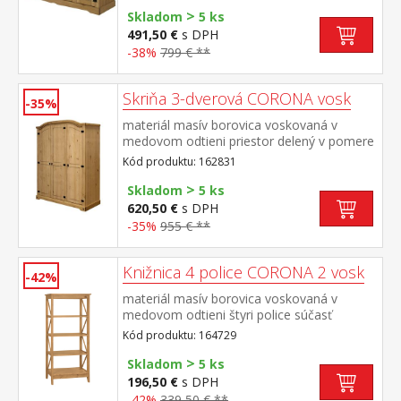
>
Skladom
5 ks
491,50 €
s DPH
-38%
799 € **
Skriňa 3-dverová CORONA vosk
-35%
materiál masív borovica voskovaná v
medovom odtieni priestor delený v pomere
2:1 širšia časť šatníková tyč a polica na
Kód produktu: 162831
klobúky, užšia časť 3 police z toho 2
>
variabilné kovové ozdobné úchytky súčasť
Skladom
5 ks
zostavy Corona
620,50 €
s DPH
-35%
955 € **
Knižnica 4 police CORONA 2 vosk
-42%
materiál masív borovica voskovaná v
medovom odtieni štyri police súčasť
zostavy Corona 2
Kód produktu: 164729
>
Skladom
5 ks
196,50 €
s DPH
-42%
339,50 € **