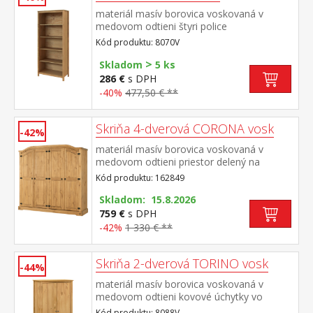
materiál masív borovica voskovaná v
medovom odtieni štyri police
Kód produktu: 8070V
>
Skladom
5 ks
286 €
s DPH
-40%
477,50 € **
Skriňa 4-dverová CORONA vosk
-42%
materiál masív borovica voskovaná v
medovom odtieni priestor delený na
polovice v ľavej časti šatníková tyč a polica
Kód produktu: 162849
na klobúky v pravej časti vľavo šatníková
tyč a polica na klobúky, vpravo 3 police z
Skladom: 15.8.2026
toho 2 variabilné kovové ozdobné
759 €
s DPH
úchytky súčasť zostavy Corona
-42%
1 330 € **
Skriňa 2-dverová TORINO vosk
-44%
materiál masív borovica voskovaná v
medovom odtieni kovové úchytky vo
farebnom prevedení černená
Kód produktu: 8088V