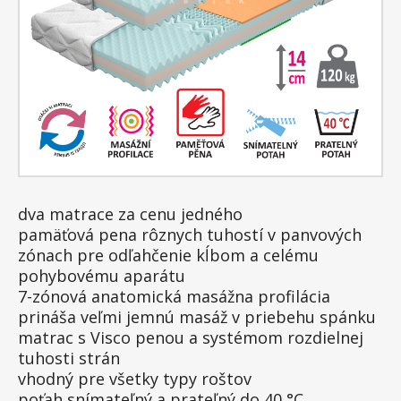
dva matrace za cenu jedného
pamäťová pena rôznych tuhostí v panvových
zónach pre odľahčenie kĺbom a celému
pohybovému aparátu
7-zónová anatomická masážna profilácia
prináša veľmi jemnú masáž v priebehu spánku
matrac s Visco penou a systémom rozdielnej
tuhosti strán
vhodný pre všetky typy roštov
poťah snímateľný a prateľný do 40 °C