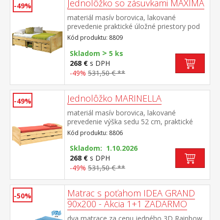
Jednolôžko so zásuvkami MAXIMA
-49%
materiál masív borovica, lakované
prevedenie praktické úložné priestory pod
posteľou (zásuvky a otvorená police) v
Kód produktu: 8809
cene výška sedu 50 cm, cena vrátane roštu
>
(drevený latkový), matrac nie je v
Skladom
5 ks
cene odporúčaný rozmer matraca 90 × 200
268 €
s DPH
cm (M2, M5, M9, M12, M24, M26) ako
-49%
531,50 € **
vhodný doplnok odporúčame čalúnený
valec M10 hĺbka širokej zásuvky 65,5 cm,
hĺbka malých zásuviek 39 cm, hĺbka
Jednolôžko MARINELLA
-49%
otvorenej police 44,5 cm
materiál masív borovica, lakované
prevedenie výška sedu 52 cm, praktické
úložné priestory pod posteľou (3 zásuvky a
Kód produktu: 8806
výsuv) sú v cene cena vrátane roštu
(drevený latkový) bez matraca, odporúčaný
Skladom: 1.10.2026
rozmer matraca 90 × 200 cm odporúčaná
268 €
s DPH
výška matraca pre prístelku je do 10 cm
-49%
531,50 € **
Matrac s poťahom IDEA GRAND
-50%
90x200 - Akcia 1+1 ZADARMO
dva matrace za cenu jedného 3D Rainbow