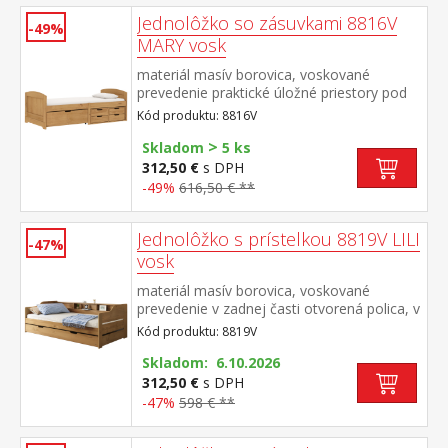
Jednolôžko so zásuvkami 8816V
-49%
MARY vosk
materiál masív borovica, voskované
prevedenie praktické úložné priestory pod
posteľou (zásuvky) v cene cena vrátane
Kód produktu: 8816V
roštu (drevený latkový), matrac nie je v
>
cene odporúčaný rozmer matraca 90 × 200
Skladom
5 ks
cm
312,50 €
s DPH
-49%
616,50 € **
Jednolôžko s prístelkou 8819V LILI
-47%
vosk
materiál masív borovica, voskované
prevedenie v zadnej časti otvorená polica, v
dolnej časti výsuvná prístelka cena vrátane
Kód produktu: 8819V
roštov (drevené latkové), matrace nie sú v
cene odporúčaná výška matraca pre
Skladom: 6.10.2026
prístelku 10 cm odporúčaný rozmer
312,50 €
s DPH
matracov 90 × 200 cm
-47%
598 € **