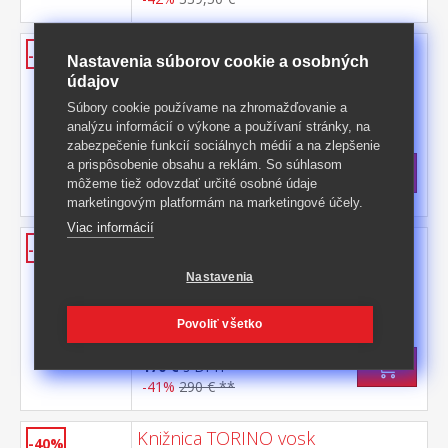
Odkladací stolík CORONA 3 vosk
-41%
Nastavenia súborov cookie a osobných
materiál masív borovica voskovaná v
údajov
medovom odtieni 1 zásuvka, 1 polica,
Súbory cookie používame na zhromažďovanie a
kovová ozdobná úchytka súčasť zostavy
Kód produktu: 16415
analýzu informácií o výkone a používaní stránky, na
Corona 3
zabezpečenie funkcií sociálnych médií a na zlepšenie
>
Skladom
5 ks
a prispôsobenie obsahu a reklám. So súhlasom
83 €
s DPH
môžeme tiež odovzdať určité osobné údaje
-41%
143 € **
marketingovým platformám na marketingové účely.
Viac informácií
Knižnica 3 police CORONA 3 vosk
-41%
materiál masív borovica voskovaná v
Nastavenia
medovom odtieni tri police súčasť zostavy
Corona 3
Kód produktu: 164723
Povoliť všetko
>
Skladom
5 ks
170 €
s DPH
-41%
290 € **
Knižnica TORINO vosk
-40%