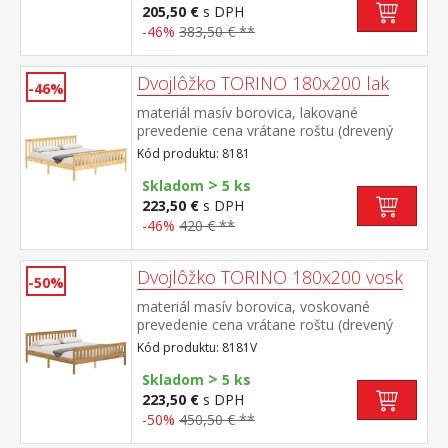
205,50 €
s DPH
-46%
383,50 € **
Dvojlôžko TORINO 180x200 lak
-46%
materiál masív borovica, lakované
prevedenie cena vrátane roštu (drevený
latkový) bez matraca odporúčaný rozmer
Kód produktu: 8181
matraca 180 × 200 cm alebo 2 kusy 90 ×
>
200 cm
Skladom
5 ks
223,50 €
s DPH
-46%
420 € **
Dvojlôžko TORINO 180x200 vosk
-50%
materiál masív borovica, voskované
prevedenie cena vrátane roštu (drevený
latkový) bez matraca odporúčaný rozmer
Kód produktu: 8181V
matraca 180 × 200 cm alebo 2 kusy 90 ×
>
200 cm
Skladom
5 ks
223,50 €
s DPH
-50%
450,50 € **