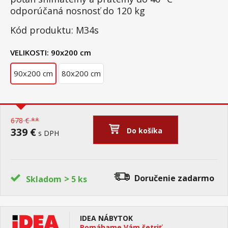
odporúčaná nosnosť do 120 kg
Kód produktu: M34s
VELIKOSTI:
90x200 cm
90x200 cm
80x200 cm
678 € **
339 €
Do košíka
s DPH
>
Doručenie
zadarmo
Skladom
5 ks
IDEA NÁBYTOK
Pomáhame Vám šetriť