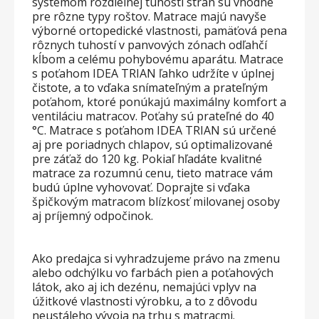
systémom rozdielnej tuhosti strán sú vhodné
pre rôzne typy roštov. Matrace majú navyše
výborné ortopedické vlastnosti, pamäťová pena
rôznych tuhostí v panvových zónach odľahčí
kĺbom a celému pohybovému aparátu. Matrace
s poťahom IDEA TRIAN ľahko udržíte v úplnej
čistote, a to vďaka snímateľným a prateľným
poťahom, ktoré ponúkajú maximálny komfort a
ventiláciu matracov. Poťahy sú prateľné do 40
°C. Matrace s poťahom IDEA TRIAN sú určené
aj pre poriadnych chlapov, sú optimalizované
pre záťaž do 120 kg. Pokiaľ hľadáte kvalitné
matrace za rozumnú cenu, tieto matrace vám
budú úplne vyhovovať. Doprajte si vďaka
špičkovým matracom blízkosť milovanej osoby
aj príjemný odpočinok.
Ako predajca si vyhradzujeme právo na zmenu
alebo odchýlku vo farbách pien a poťahových
látok, ako aj ich dezénu, nemajúci vplyv na
úžitkové vlastnosti výrobku, a to z dôvodu
neustáleho vývoja na trhu s matracmi.