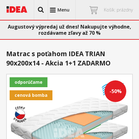
Menu
Košík: prázdny
Augustový výpredaj už dnes! Nakupujte výhodne,
rozdávame zľavy až 70 %
Matrac s poťahom IDEA TRIAN
90x200x14 - Akcia 1+1 ZADARMO
odporúčame
-50%
cenová bomba