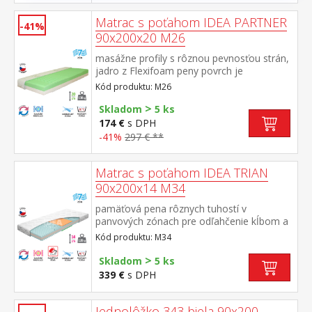
Matrac s poťahom IDEA PARTNER
-41%
90x200x20 M26
masážne profily s rôznou pevnosťou strán,
jadro z Flexifoam peny povrch je
vyprofilovaný do 7 anatomických zón na
Kód produktu: M26
oboch stranách tvrdá (biela) a mäkká
>
(svetlo zelená) strana vhodný pre všetky
Skladom
5 ks
typy roštov vhodný pre alergikov, poťah
174 €
s DPH
snímateľný a prateľný do 60 °C odporúčaná
-41%
297 € **
nosnosť do 130 kg
Matrac s poťahom IDEA TRIAN
90x200x14 M34
pamäťová pena rôznych tuhostí v
panvových zónach pre odľahčenie kĺbom a
celému pohybovému aparátu 7-zónová
Kód produktu: M34
anatomická masážna profilácia prináša
veľmi jemnú masáž v priebehu spánku
>
Skladom
5 ks
matrac s Visco penou a systémom
339 €
s DPH
rozdielnej tuhosti strán vhodný pre všetky
typy roštov poťah snímateľný a prateľný do
40 °C odporúčaná nosnosť do 120 kg
Jednolôžko 343 biela 90x200