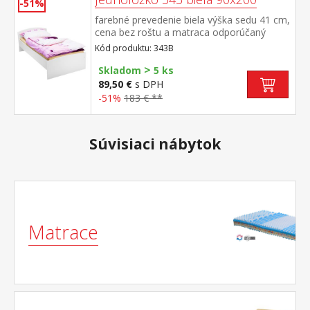
-51%
farebné prevedenie biela výška sedu 41 cm,
cena bez roštu a matraca odporúčaný
rozmer matraca 90 × 200 cm (M2, M5, M9,
Kód produktu: 343B
M12, M24, M26) a rošt R1 k jednolôžku
>
možné dokúpiť úložný priestor 147A
Skladom
5 ks
89,50 €
s DPH
-51%
183 € **
Súvisiaci nábytok
Matrace