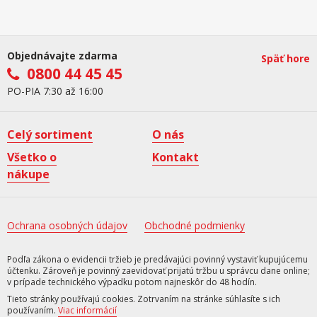
Objednávajte zdarma
Späť hore
0800 44 45 45
PO-PIA 7:30 až 16:00
Celý sortiment
O nás
Všetko o
Kontakt
nákupe
Ochrana osobných údajov
Obchodné podmienky
Podľa zákona o evidencii tržieb je predávajúci povinný vystaviť kupujúcemu
účtenku. Zároveň je povinný zaevidovať prijatú tržbu u správcu dane online;
v prípade technického výpadku potom najneskôr do 48 hodín.
Tieto stránky používajú cookies. Zotrvaním na stránke súhlasíte s ich
používaním.
Viac informácií