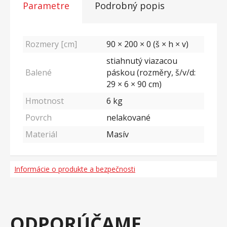
Parametre
Podrobný popis
Rozmery [cm]
90 × 200 × 0 (š × h × v)
stiahnutý viazacou
Balené
páskou (rozměry, š/v/d:
29 × 6 × 90 cm)
Hmotnost
6
kg
Povrch
nelakované
Materiál
Masív
Informácie o produkte a bezpečnosti
ODPORÚČAME