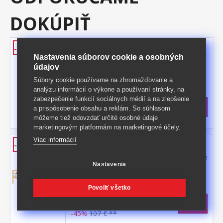
DOKÚPIŤ
Valec čalúnený 102x23 cm
-39%
Nastavenia súborov cookie a osobných
čalúnený valec s priemerom 23 cm vhodné
údajov
príslušenstvo k posteli 8808, 8809 a ďalším
Súbory cookie používame na zhromažďovanie a
Kód produktu: M10
analýzu informácií o výkone a používaní stránky, na
>
Skladom
5 ks
zabezpečenie funkcií sociálnych médií a na zlepšenie
85 €
s DPH
a prispôsobenie obsahu a reklám. So súhlasom
-39%
141,50 € **
môžeme tiež odovzdať určité osobné údaje
marketingovým platformám na marketingové účely.
Viac informácií
Jednolôžko 800 lakované
-45%
materiál masív smrek, lakované prevedenie
Nastavenia
výška čela 61 cm, výška sedu 33 cm, cena
bez roštu a matraca odporúčaný rozmer
Kód produktu: 800L
matraca 90 × 200 cm (M2, M5, M9, M12,
Povoliť všetko
>
M24, M26, M41) a rošt R1
Skladom
5 ks
58 €
s DPH
-45%
107 € **