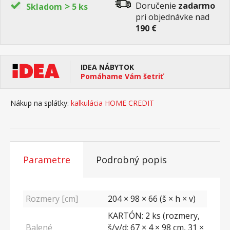
>
Doručenie
zadarmo
Skladom
5 ks
pri objednávke nad
190 €
IDEA NÁBYTOK
Pomáhame Vám šetriť
Nákup na splátky:
kalkulácia HOME CREDIT
Parametre
Podrobný popis
Rozmery [cm]
204 × 98 × 66 (š × h × v)
KARTÓN: 2 ks (rozmery,
Balené
š/v/d: 67 × 4 × 98 cm, 31 ×