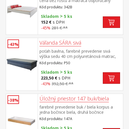
cena bez roštu a matraca odporúčaný
rozmer matraca 180 × 200 cm alebo 2 kusy
Kód produktu: 342B
90 × 200 cm a rošt R4 k dvojlôžku možné
>
dokúpiť úložný priestor 147A
Skladom
5 ks
152 €
s DPH
-45%
281 € **
Váľanda SÁRA sivá
-43%
poťah bavlna, farebné prevedenie sivá
výška sedu 40 cm polyuretánová matrac,
úložný priestor
Kód produktu: P50
>
Skladom
5 ks
223,50 €
s DPH
-43%
392,50 € **
Úložný priestor 147 buk/biela
-38%
farebné prevedenie buk / biela korpus a
jedna bočnice biela, druhá bočnice
buk príslušenstvo pre 341A, 341B, 342A,
Kód produktu: 147A
342B, 343A, 343B, 50341, 50343, 60341,
>
60342, 60343
Skladom
5 ks