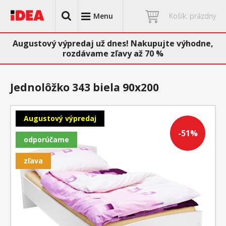
Menu
Košík: prázdny
Augustový výpredaj už dnes! Nakupujte výhodne,
rozdávame zľavy až 70 %
Jednolôžko 343 biela 90x200
Augustový výpredaj
-51%
odporúčame
zľava