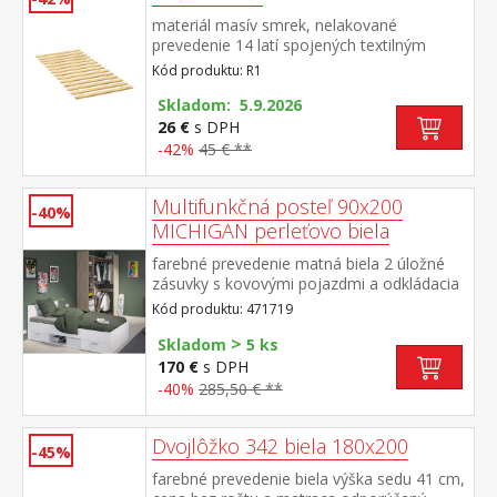
modrá tuhšia strana tuhosť 2,5 z 5vzdušný
materiál masív smrek, nelakované
poťah prešitý dutým vláknom, vyrobený z 2
prevedenie 14 latí spojených textilným
častí, snímateľný a prateľný do 60 °
tkalúnom
Codporúčaná nosnosť do 130 kg, výška
Kód produktu: R1
matraca 17 cm
Skladom: 5.9.2026
26 €
s DPH
-42%
45 € **
Multifunkčná posteľ 90x200
-40%
MICHIGAN perleťovo biela
farebné prevedenie matná biela 2 úložné
zásuvky s kovovými pojazdmi a odkládacia
nika sú v cene matrac a rošt nie sú v cene,
Kód produktu: 471719
odporúčaný rozmer matraca 90 × 200 cm k
>
posteli je nutné použiť samonosný rošt v
Skladom
5 ks
ráme 90 × 200 cm (7154 alebo
170 €
s DPH
7861) odporúčaná maximálna nosnosť 100
-40%
285,50 € **
kg
Dvojlôžko 342 biela 180x200
-45%
farebné prevedenie biela výška sedu 41 cm,