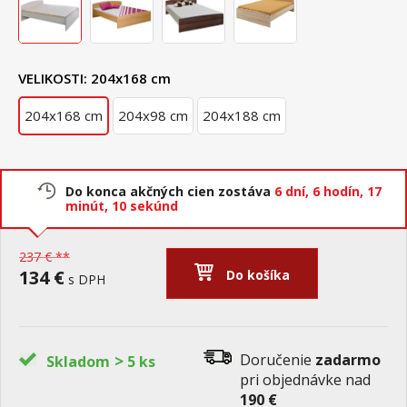
VELIKOSTI:
204x168 cm
204x168 cm
204x98 cm
204x188 cm
Do konca akčných cien zostáva
6 dní,
6 hodín,
17
minút,
9 sekúnd
237 € **
134 €
Do košíka
s DPH
>
Doručenie
zadarmo
Skladom
5 ks
pri objednávke nad
190 €