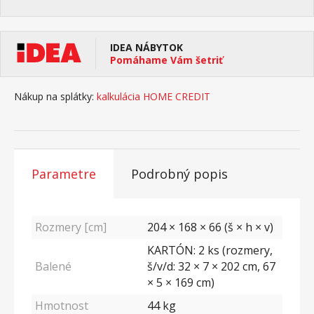
IDEA NÁBYTOK
Pomáhame Vám šetriť
Nákup na splátky:
kalkulácia HOME CREDIT
Parametre
Podrobný popis
Rozmery [cm]
204 × 168 × 66 (š × h × v)
KARTÓN: 2 ks (rozmery,
Balené
š/v/d: 32 × 7 × 202 cm, 67
× 5 × 169 cm)
Hmotnost
44
kg