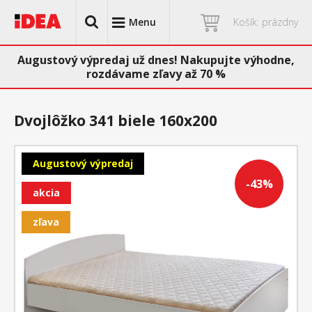
Menu
Košík: prázdny
Augustový výpredaj už dnes! Nakupujte výhodne,
rozdávame zľavy až 70 %
Dvojlôžko 341 biele 160x200
Augustový výpredaj
-43%
akcia
zľava