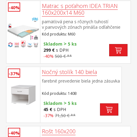
Matrac s poťahom IDEA TRIAN
-40%
160x200x14 M60
pamäťová pena s rôznych tuhostí
v panvových zónach prináša odľahčenie
kĺbom a celému pohybovému aparátu 7-
Kód produktu: M60
zónová anatomická masážna profilácia –
>
veľmi jemná masáž v priebehu spánku
Skladom
5 ks
matrac s Visco systémom rozdielnej tuhosti
299 €
s DPH
strán vhodná pre všetky typy roštov poťah
-40%
500 € **
snímateľný prateľný do 40 °C
odporúčaná nosnosť do 120 kg
Nočný stolík 140 biela
-37%
farebné prevedenie biela jedna zásuvka
Kód produktu: 140B
>
Skladom
5 ks
45 €
s DPH
-37%
71,50 € **
Rošt 160x200
-40%