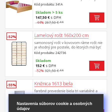
rozmer matraca 160 × 200 cm alebo 2 kusy
Kód produktu: 341A
80 × 200 cm a rošt R2 k dvojlôžku možné
>
dokúpiť úložný priestor 147A
Skladom
5 ks
147,50 €
s DPH
-44%
267,50 € **
Lamelový rošt 160x200 cm
-52%
samonosný rošt v kovovom ráme rošt nie
je vhodný pre postele, do ktorých má byť
použitý latkový rošt R2
Kód produktu: 242736
Skladom
152 €
s DPH
-52%
321,50 € **
Knižnica 1613 biela
-55%
farebné prevedenie biela tri variabilné a
jedna pevná polica
Kód produktu: 1613B
Nastavenia súborov cookie a osobných
>
údajov
Skladom
5 ks