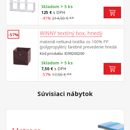
cene)
>
Skladom
5 ks
125 €
s DPH
-41%
214,50 € **
WINNY textilný box, hnedý
-57%
materiál netkaná textília zo 100% PP
(polypropylén) farebné prevedenie hnedá
Kód produktu: ID99200200
>
Skladom
5 ks
7,50 €
s DPH
-57%
17,50 € **
Súvisiaci nábytok