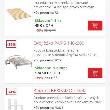
materiál masív smrek, nelakované
prevedenie 14 latí spojených textilným
tkalúnom
Kód produktu: R2
>
Skladom
5 ks
45 €
s DPH
-40%
76 € **
Dvojlôžko PARIS 140x200
-39%
kovová konštrukcia, farebné
prevedenie strieborná výška sedu 42 cm,
cena bez roštu a matraca odoporúčaný
Kód produktu: 3022
rozmer matraca 140 × 200 cm (M6) a rošt
R3 vhodný doplnok nočný stolík 3020
Skladom: 1.2.2027
174,50 €
s DPH
-39%
290 € **
Knižnica BERGAMO 1 biela
-41%
farebné prevedenie biela šesť otvorených
políc vhodné kombinovať s boxami WINNY
(dekorácie a skladací úložné boxy nie sú v
Kód produktu: FN876