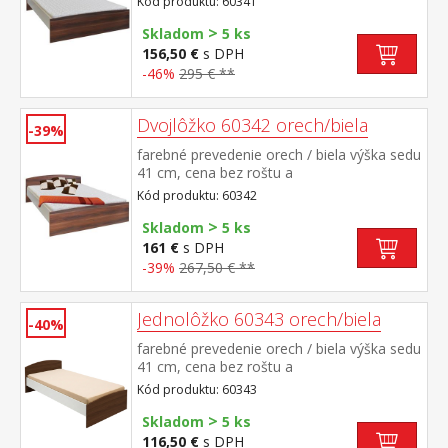
Kód produktu: 60341
200 cm alebo 2 kusy 80 × 200 cm a rošt
>
R2 nočný stolík 60140 nie je v cene, k
Skladom
5 ks
dvojlôžku možné dokúpiť úložný priestor
156,50 €
s DPH
147A
-46%
295 € **
Dvojlôžko 60342 orech/biela
-39%
farebné prevedenie orech / biela výška sedu
41 cm, cena bez roštu a
matraca odporúčaný rozmer matraca 180 ×
Kód produktu: 60342
200 cm alebo 2 kusy 90 × 200 cm a rošt
>
R4 k dvojlôžku možné dokúpiť úložný
Skladom
5 ks
priestor 147A
161 €
s DPH
-39%
267,50 € **
Jednolôžko 60343 orech/biela
-40%
farebné prevedenie orech / biela výška sedu
41 cm, cena bez roštu a
matraca odporúčaný rozmer matraca 90 ×
Kód produktu: 60343
200 cm (M2, M5, M9, M12, M24, M26) a
>
rošt R1 k jednolôžku možné dokúpiť úložný
Skladom
5 ks
priestor 147A
116,50 €
s DPH