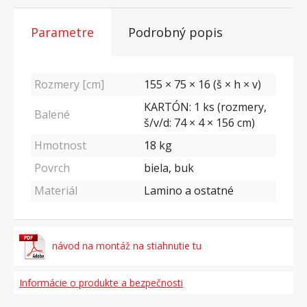
Parametre
Podrobný popis
Rozmery [cm]
155 × 75 × 16 (š × h × v)
KARTÓN: 1 ks (rozmery,
Balené
š/v/d: 74 × 4 × 156 cm)
Hmotnost
18
kg
Povrch
biela, buk
Materiál
Lamino a ostatné
návod na montáž na stiahnutie tu
Informácie o produkte a bezpečnosti