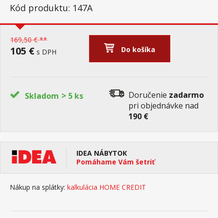
Kód produktu: 147A
169,50 € **
105 €
Do košíka
s DPH
>
Doručenie
zadarmo
Skladom
5 ks
pri objednávke nad
190 €
IDEA NÁBYTOK
Pomáhame Vám šetriť
Nákup na splátky:
kalkulácia HOME CREDIT