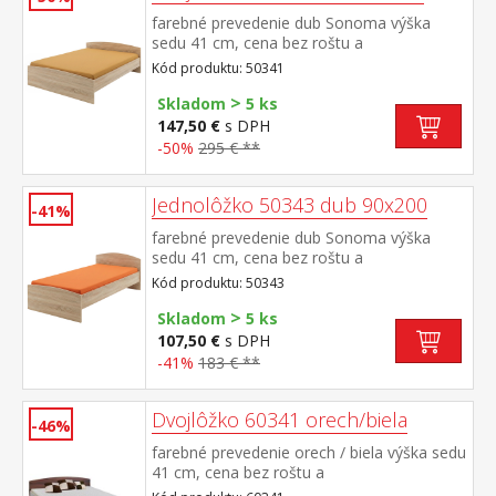
farebné prevedenie dub Sonoma výška
sedu 41 cm, cena bez roštu a
matraca odporúčaný rozmer matraca 160 ×
Kód produktu: 50341
200 cm alebo 2 kusy 80 × 200 cm a rošt
>
R2 nočný stolík 50140 nie je v cene, k
Skladom
5 ks
dvojlôžku možné dokúpiť úložný priestor
147,50 €
s DPH
147A
-50%
295 € **
Jednolôžko 50343 dub 90x200
-41%
farebné prevedenie dub Sonoma výška
sedu 41 cm, cena bez roštu a
matraca odporúčaný rozmer matraca 90 ×
Kód produktu: 50343
200 cm (M2, M5, M9, M12, M24, M26) a
>
rošt R1 k jednolôžku možné dokúpiť úložný
Skladom
5 ks
priestor 147A
107,50 €
s DPH
-41%
183 € **
Dvojlôžko 60341 orech/biela
-46%
farebné prevedenie orech / biela výška sedu
41 cm, cena bez roštu a
matraca odporúčaný rozmer matraca 160 ×