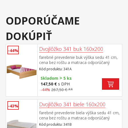
ODPORÚČAME
DOKÚPIŤ
Dvojlôžko 341 buk 160x200
-44%
farebné prevedenie buk výška sedu 41 cm,
cena bez roštu a matraca odporúčaný
rozmer matraca 160 × 200 cm alebo 2 kusy
Kód produktu: 341A
80 × 200 cm a rošt R2 k dvojlôžku možné
>
dokúpiť úložný priestor 147A
Skladom
5 ks
147,50 €
s DPH
-44%
267,50 € **
Dvojlôžko 341 biele 160x200
-43%
farebné prevedenie biela výška sedu 41 cm,
cena bez roštu a matraca odporúčaný
rozmer matraca 160 × 200 cm alebo 2 kusy
Kód produktu: 341B