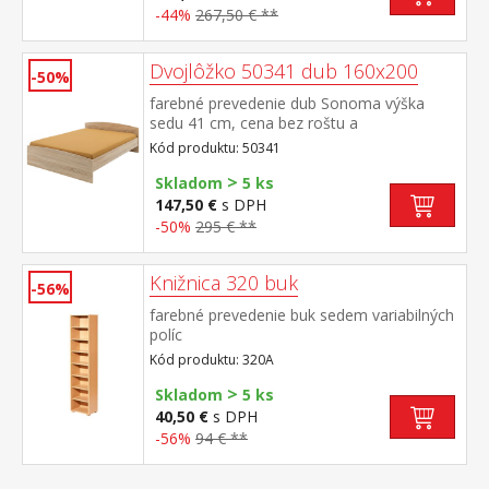
-44%
267,50 € **
Dvojlôžko 50341 dub 160x200
-50%
farebné prevedenie dub Sonoma výška
sedu 41 cm, cena bez roštu a
matraca odporúčaný rozmer matraca 160 ×
Kód produktu: 50341
200 cm alebo 2 kusy 80 × 200 cm a rošt
>
R2 nočný stolík 50140 nie je v cene, k
Skladom
5 ks
dvojlôžku možné dokúpiť úložný priestor
147,50 €
s DPH
147A
-50%
295 € **
Knižnica 320 buk
-56%
farebné prevedenie buk sedem variabilných
políc
Kód produktu: 320A
>
Skladom
5 ks
40,50 €
s DPH
-56%
94 € **