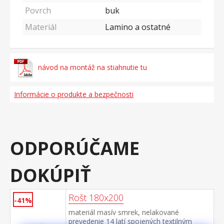
Povrch
buk
Materiál
Lamino a ostatné
návod na montáž na stiahnutie tu
Informácie o produkte a bezpečnosti
ODPORÚČAME
DOKÚPIŤ
Rošt 180x200
-41%
materiál masív smrek, nelakované
prevedenie 14 latí spojených textilným