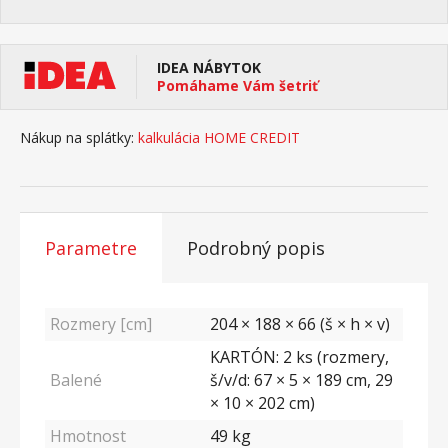
IDEA NÁBYTOK
Pomáhame Vám šetriť
Nákup na splátky:
kalkulácia HOME CREDIT
Parametre
Podrobný popis
Rozmery [cm]
204 × 188 × 66 (š × h × v)
KARTÓN: 2 ks (rozmery,
Balené
š/v/d: 67 × 5 × 189 cm, 29
× 10 × 202 cm)
Hmotnost
49
kg