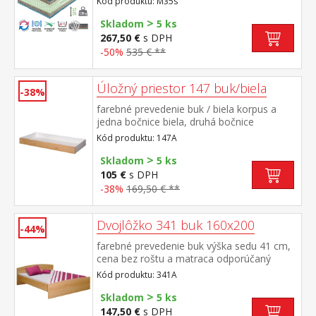
Kód produktu: M35s
pien rôznych vlastností a tuhostí, ktorá
>
zabezpečuje komfort, vzdušnosť,
Skladom
5 ks
ortopedické vlastnosti a dlhú životnosť
267,50 €
s DPH
anatomická zónová masážna profilácia – 7
-50%
535 € **
zón na oboch stranách, jemná masáž v
priebehu spánku rozdielna tuhosť strán –
zelenkavá mäkšia strana tuhosť 2 z 5,
Úložný priestor 147 buk/biela
-38%
modrá tuhšia strana tuhosť 2,5 z 5vzdušný
farebné prevedenie buk / biela korpus a
poťah prešitý dutým vláknom, vyrobený z 2
jedna bočnice biela, druhá bočnice
častí, snímateľný a prateľný do 60 °
buk príslušenstvo pre 341A, 341B, 342A,
Codporúčaná nosnosť do 130 kg, výška
Kód produktu: 147A
342B, 343A, 343B, 50341, 50343, 60341,
matraca 17 cm
>
60342, 60343
Skladom
5 ks
105 €
s DPH
-38%
169,50 € **
Dvojlôžko 341 buk 160x200
-44%
farebné prevedenie buk výška sedu 41 cm,
cena bez roštu a matraca odporúčaný
rozmer matraca 160 × 200 cm alebo 2 kusy
Kód produktu: 341A
80 × 200 cm a rošt R2 k dvojlôžku možné
>
dokúpiť úložný priestor 147A
Skladom
5 ks
147,50 €
s DPH