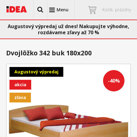
Menu
Košík: prázdny
Augustový výpredaj už dnes! Nakupujte výhodne,
rozdávame zľavy až 70 %
Dvojlôžko 342 buk 180x200
Augustový výpredaj
-40%
akcia
zľava