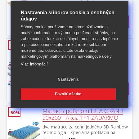
tkalúnom
Kód produktu: R4
Nastavenia súborov cookie a osobných
>
Skladom
5 ks
údajov
49,50 €
s DPH
Súbory cookie používame na zhromažďovanie a
-41%
85 € **
analýzu informácií o výkone a používaní stránky, na
zabezpečenie funkcií sociálnych médií a na zlepšenie
Matrac s poťahom IDEA TRIAN
a prispôsobenie obsahu a reklám. So súhlasom
-50%
90x200x14 - Akcia 1+1 ZADARMO
môžeme tiež odovzdať určité osobné údaje
marketingovým platformám na marketingové účely.
dva matrace za cenu jedného pamäťová
Viac informácií
pena rôznych tuhostí v panvových zónach
pre odľahčenie kĺbom a celému
Kód produktu: M34s
pohybovému aparátu 7-zónová anatomická
Nastavenia
>
masážna profilácia prináša veľmi jemnú
Skladom
5 ks
masáž v priebehu spánku matrac s Visco
339 €
s DPH
penou a systémom rozdielnej tuhosti strán
Povoliť všetko
-50%
678 € **
vhodný pre všetky typy roštov poťah
snímateľný a prateľný do 40 °C odporúčaná
nosnosť do 120 kg
Matrac s poťahom IDEA GRAND
-50%
90x200 - Akcia 1+1 ZADARMO
dva matrace za cenu jedného 3D Rainbow
technológia – špeciálna profilácia na
sendvičovej vrstve z kombinácie Flexifoam