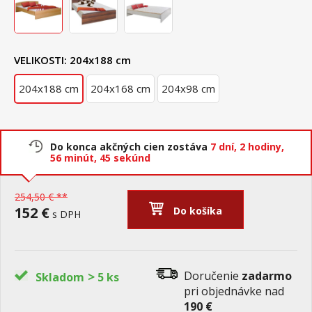
VELIKOSTI:
204x188 cm
204x188 cm
204x168 cm
204x98 cm
Do konca akčných cien zostáva
7 dní,
2 hodiny,
56 minút,
44 sekúnd
254,50 € **
152 €
Do košíka
s DPH
>
Doručenie
zadarmo
Skladom
5 ks
pri objednávke nad
190 €