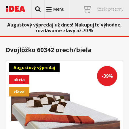
Menu
Košík: prázdny
Augustový výpredaj už dnes! Nakupujte výhodne,
rozdávame zľavy až 70 %
Dvojlôžko 60342 orech/biela
Augustový výpredaj
-39%
akcia
zľava