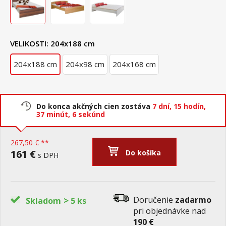
VELIKOSTI:
204x188 cm
204x188 cm
204x98 cm
204x168 cm
Do konca akčných cien zostáva
7 dní,
15 hodín,
37 minút,
5 sekúnd
267,50 € **
161 €
Do košíka
s DPH
>
Doručenie
zadarmo
Skladom
5 ks
pri objednávke nad
190 €