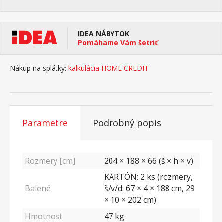
IDEA NÁBYTOK
Pomáhame Vám šetriť
Nákup na splátky:
kalkulácia HOME CREDIT
Parametre
Podrobný popis
Rozmery [cm]
204 × 188 × 66 (š × h × v)
KARTÓN: 2 ks (rozmery,
Balené
š/v/d: 67 × 4 × 188 cm, 29
× 10 × 202 cm)
Hmotnost
47
kg