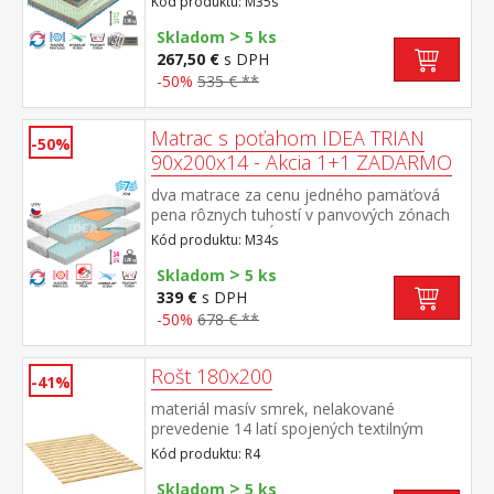
Kód produktu: M35s
pien rôznych vlastností a tuhostí, ktorá
>
zabezpečuje komfort, vzdušnosť,
Skladom
5 ks
ortopedické vlastnosti a dlhú životnosť
267,50 €
s DPH
anatomická zónová masážna profilácia – 7
-50%
535 € **
zón na oboch stranách, jemná masáž v
priebehu spánku rozdielna tuhosť strán –
zelenkavá mäkšia strana tuhosť 2 z 5,
Matrac s poťahom IDEA TRIAN
-50%
modrá tuhšia strana tuhosť 2,5 z 5vzdušný
90x200x14 - Akcia 1+1 ZADARMO
poťah prešitý dutým vláknom, vyrobený z 2
častí, snímateľný a prateľný do 60 °
dva matrace za cenu jedného pamäťová
Codporúčaná nosnosť do 130 kg, výška
pena rôznych tuhostí v panvových zónach
matraca 17 cm
pre odľahčenie kĺbom a celému
Kód produktu: M34s
pohybovému aparátu 7-zónová anatomická
>
masážna profilácia prináša veľmi jemnú
Skladom
5 ks
masáž v priebehu spánku matrac s Visco
339 €
s DPH
penou a systémom rozdielnej tuhosti strán
-50%
678 € **
vhodný pre všetky typy roštov poťah
snímateľný a prateľný do 40 °C odporúčaná
nosnosť do 120 kg
Rošt 180x200
-41%
materiál masív smrek, nelakované
prevedenie 14 latí spojených textilným
tkalúnom
Kód produktu: R4
>
Skladom
5 ks