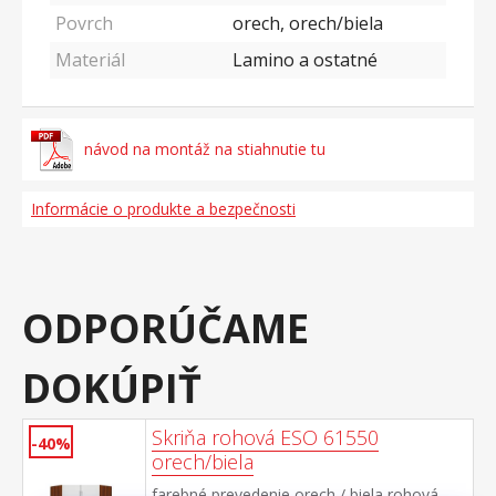
Povrch
orech, orech/biela
Materiál
Lamino a ostatné
návod na montáž na stiahnutie tu
Informácie o produkte a bezpečnosti
ODPORÚČAME
DOKÚPIŤ
Skriňa rohová ESO 61550
-40%
orech/biela
farebné prevedenie orech / biela rohová