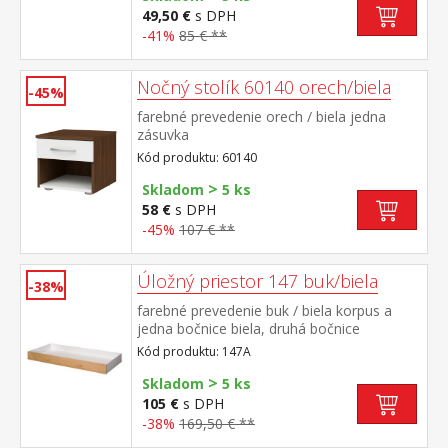
49,50 €
s DPH
-41%
85 € **
Nočný stolík 60140 orech/biela
-45%
farebné prevedenie orech / biela jedna
zásuvka
Kód produktu: 60140
>
Skladom
5 ks
58 €
s DPH
-45%
107 € **
Úložný priestor 147 buk/biela
-38%
farebné prevedenie buk / biela korpus a
jedna bočnice biela, druhá bočnice
buk príslušenstvo pre 341A, 341B, 342A,
Kód produktu: 147A
342B, 343A, 343B, 50341, 50343, 60341,
>
60342, 60343
Skladom
5 ks
105 €
s DPH
-38%
169,50 € **