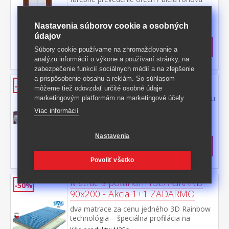
šatníková skriňa, 9 políc a šatníková
tyč možné doplniť o nadstavec 61555
Kód produktu: 61550
Nastavenia súborov cookie a osobných
>
údajov
Skladom
5 ks
491,50 €
s DPH
Súbory cookie používame na zhromažďovanie a
-40%
821,50 € **
analýzu informácií o výkone a používaní stránky, na
zabezpečenie funkcií sociálnych médií a na zlepšenie
a prispôsobenie obsahu a reklám. So súhlasom
Dvojlôžko 60341 orech/biela
-46%
môžeme tiež odovzdať určité osobné údaje
farebné prevedenie orech / biela výška sedu
marketingovým platformám na marketingové účely.
41 cm, cena bez roštu a
Viac informácií
matraca odporúčaný rozmer matraca 160 ×
Kód produktu: 60341
200 cm alebo 2 kusy 80 × 200 cm a rošt
>
R2 nočný stolík 60140 nie je v cene, k
Skladom
5 ks
Nastavenia
dvojlôžku možné dokúpiť úložný priestor
156,50 €
s DPH
147A
-46%
295 € **
Povoliť všetko
Matrac s poťahom IDEA GRAND
-50%
90x200 - Akcia 1+1 ZADARMO
dva matrace za cenu jedného 3D Rainbow
technológia – špeciálna profilácia na
sendvičovej vrstve z kombinácie Flexifoam