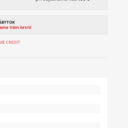
ÁBYTOK
me Vám šetriť
OME CREDIT