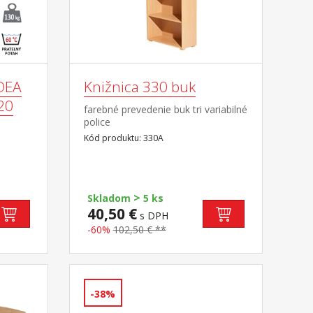
DEA
Knižnica 330 buk
20
farebné prevedenie buk tri variabilné
police
Kód produktu: 330A
kých
>
(biela)
Skladom
5 ks
40,50 €
s DPH
y
-60%
102,50 € **
 poťah
°C
 kg
-38%