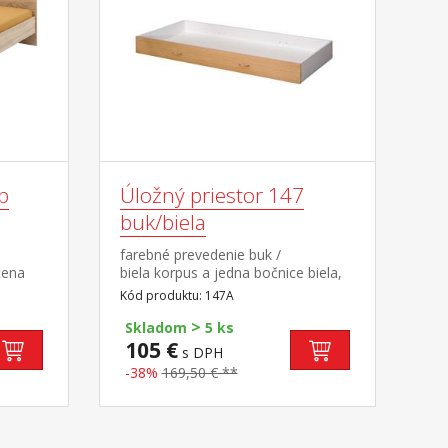
b
Úložný priestor 147
buk/biela
farebné prevedenie buk /
cena
biela korpus a jedna bočnice biela,
čaný
druhá bočnice buk príslušenstvo pre
Kód produktu: 147A
cm
341A, 341B, 342A, 342B, 343A,
>
ošt
343B, 50341, 50343, 60341, 60342,
Skladom
5 ks
v cene,
60343
105 €
s DPH
ložný
-38%
169,50 € **