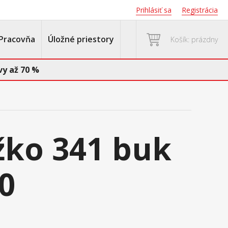
Prihlásiť sa
Registrácia
Pracovňa
Úložné priestory
Košík: prázdny
y až 70 %
žko 341 buk
0