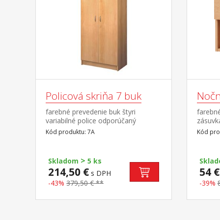
Policová skriňa 7 buk
Nočn
farebné prevedenie buk štyri
farebn
variabilné police odporúčaný
zásuvk
nadstavec 8A
Kód produktu: 7A
Kód pro
>
Skladom
5 ks
Skla
214,50 €
54 €
s DPH
-43%
379,50 € **
-39%