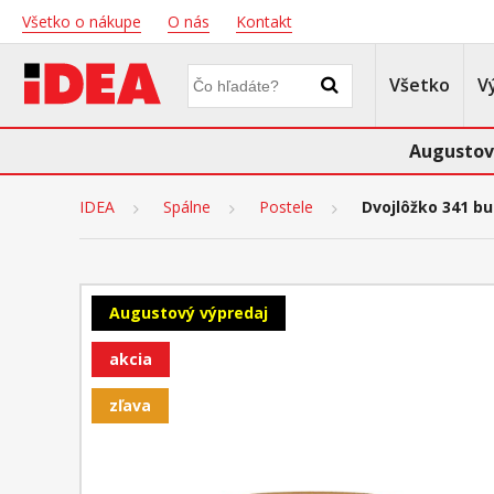
Všetko o nákupe
O nás
Kontakt
Všetko
V
Augustov
IDEA
Spálne
Postele
Dvojlôžko 341 b
Augustový výpredaj
akcia
zľava