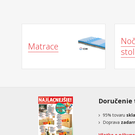
No
Matrace
stol
Doručenie 
95%
tovaru
skl
Doprava
zadar
Všetko o nákupe