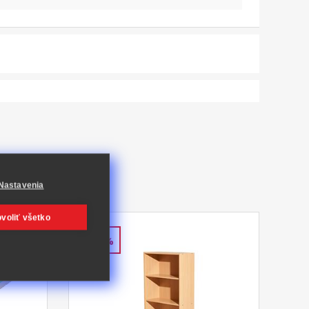
Nastavenia
voliť všetko
-60%