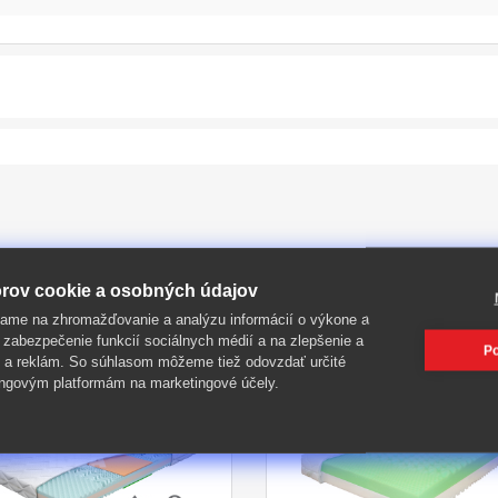
rov cookie a osobných údajov
PIŤ
ame na zhromažďovanie a analýzu informácií o výkone a
 zabezpečenie funkcií sociálnych médií a na zlepšenie a
Po
 a reklám. So súhlasom môžeme tiež odovzdať určité
ngovým platformám na marketingové účely.
-39%