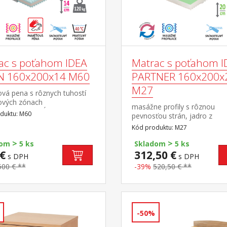
ac s poťahom IDEA
Matrac s poťahom I
N 160x200x14 M60
PARTNER 160x200x
M27
vá pena s rôznych tuhostí
ových zónach
masážne profily s rôznou
a odľahčenie kĺbom a celému
duktu: M60
pevnosťou strán, jadro z
vému aparátu 7-zónová
Flexifoam peny povrch je
Kód produktu: M27
ická masážna profilácia –
vyprofilovaný do 7 anatomic
jemná masáž v
>
>
zón na oboch stranách tvrdá 
dom
5 ks
Skladom
5 ks
hu spánku matrac s Visco
a mäkká (svetlo zelená)
€
312,50 €
s DPH
s DPH
om rozdielnej tuhosti
strana vhodný pre všetky typ
hodná pre všetky typy roštov
500 € **
-39%
520,50 € **
roštov vhodný pre alergikov,
nímateľný prateľný do 40 °C
snímateľný a prateľný do 60 
čaná nosnosť do 120 kg
odporúčaná nosnosť do 130
-50%