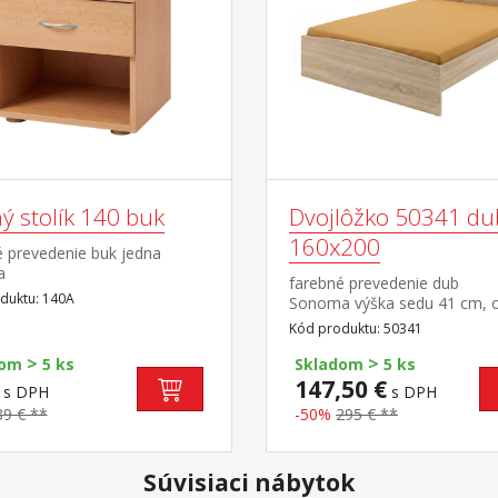
ý stolík 140 buk
Dvojlôžko 50341 du
160x200
é prevedenie buk jedna
a
farebné prevedenie dub
duktu: 140A
Sonoma výška sedu 41 cm, 
bez roštu a matraca odporú
Kód produktu: 50341
rozmer matraca 160 × 200 
>
>
alebo 2 kusy 80 × 200 cm a r
dom
5 ks
Skladom
5 ks
R2 nočný stolík 50140 nie je 
147,50 €
s DPH
s DPH
k dvojlôžku možné dokúpiť ú
89 € **
-50%
295 € **
priestor 147A
Súvisiaci nábytok