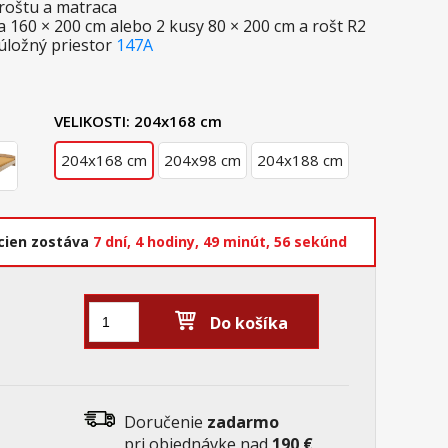
 roštu a matraca
160 × 200 cm alebo 2 kusy 80 × 200 cm a rošt R2
úložný priestor
147A
VELIKOSTI:
204x168 cm
204x168 cm
204x98 cm
204x188 cm
cien zostáva
7 dní,
4 hodiny,
49 minút,
56 sekúnd
Do košíka
Doručenie
zadarmo
pri objednávke nad
190 €