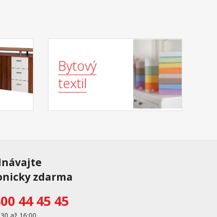
Bytový
textil
dnávajte
onicky zdarma
00 44 45 45
:30 až 16:00