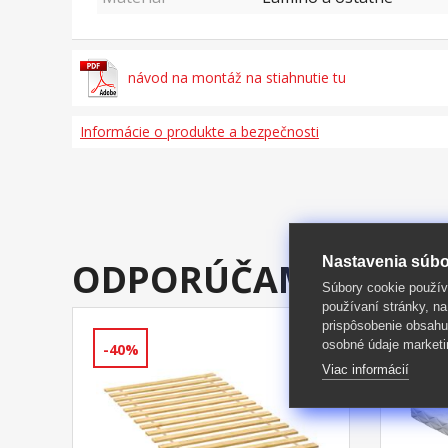
návod na montáž na stiahnutie tu
Informácie o produkte a bezpečnosti
Nastavenia súbo
ODPORÚČAME DOKÚ
Súbory cookie použív
používaní stránky, na
prispôsobenie obsahu
osobné údaje marketi
-40%
-40%
Viac informácií