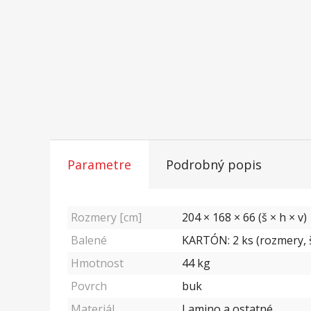
Parametre
Podrobný popis
Rozmery [cm]
204 × 168 × 66 (š × h × v)
Balené
KARTÓN: 2 ks (rozmery, š/
Hmotnost
44
kg
Povrch
buk
Materiál
Lamino a ostatné