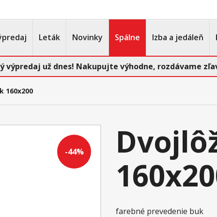
ýpredaj
Leták
Novinky
Spálne
Izba a jedáleň
ý výpredaj už dnes! Nakupujte výhodne, rozdávame zľav
uk 160x200
Dvojlô
-44%
160x20
farebné prevedenie buk