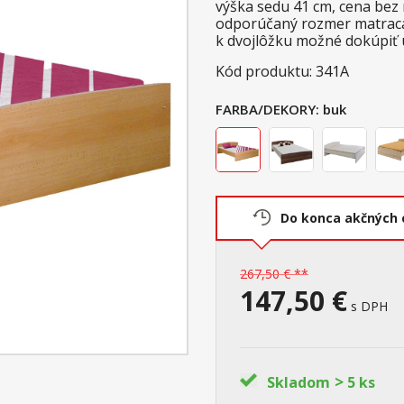
výška sedu 41 cm, cena bez
odporúčaný rozmer matraca 
k dvojlôžku možné dokúpiť 
Kód produktu: 341A
FARBA/DEKORY:
buk
Do konca akčných 
267,50 € **
147,50 €
s DPH
>
Skladom
5 ks