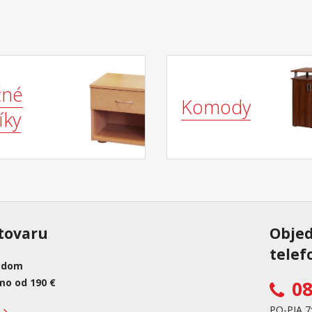
čné
Komody
íky
tovaru
Obje
telef
adom
mo od 190 €
08
PO-PIA 7