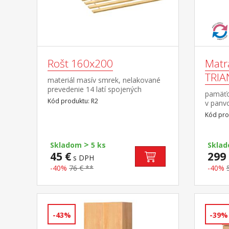
Rošt 160x200
Matr
TRIA
materiál masív smrek, nelakované
prevedenie 14 latí spojených
pamäťo
textilným tkalúnom
Kód produktu: R2
v panv
prináš
Kód pro
pohybo
anatom
veľmi 
>
Skladom
5 ks
Skla
priebe
45 €
299 
s DPH
systém
strán v
-40%
76 € **
-40%
poťah s
odporú
-43%
-39%