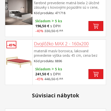
farebné prevedenie matná biela 2 úložné
zásuvky s kovovými pojazdmi sú v cene,
matrac a rošt nie sú v cene odporúčaný
Kód produktu: 471718
rozmer matraca 160 × 200 cm alebo 2 kusy
>
80 × 200 cm k posteli je nutné použiť
Skladom
5 ks
samonosný rošt v ráme 160 × 200
196,50 €
s DPH
cm odporúčaná maximálna nosnosť 2 ×
-40%
330,50 € **
100 kg
Dvojlôžko MAX 2 - 160x200
-45%
materiál masív borovica, lakované
prevedenie výška sedu 45 cm, cena bez
roštu a matraca odporúčaný rozmer
Kód produktu: 8896
matraca 160 × 200 cm alebo 2 kusy 80 ×
>
200 cm a rošt R2 vhodný doplnok úložný
Skladom
5 ks
priestor 8009
241,50 €
s DPH
-45%
446,50 € **
Súvisiaci nábytok