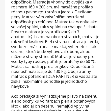
odpočinok. Matrac je vhodný do dvojlôžka v
rozmere 160 × 200 cm, má masážne profily s
rôznou pevnosťou strán a jadro z Flexifoam
peny. Matrac vám zaistí ničím nerušený
odpočinok po celú noc. Matrac tak oceníte ako
vo vašej spálni, tak v spálni na chalupe či chate.
Povrch matraca je vyprofilovaný do 7
anatomických zón na oboch stranách, matrac je
tak veľmi kvalitný. Biela strana matraca je tvrdá,
svetlo zelená strana je mäkká, vyberiete si tak
stranu, ktorá bude vyhovovať obom, alebo
môžete strany striedať. Matrac je vhodný pre
všetky typy roštov, poťah je prateľný do 60 °C.
Matrac sa hodí aj pre alergikov. Odporúčaná
nosnosť matraca je do 130 kg. Obojstranný
matrac s poťahom IDEA PARTNER si vás zaiste
získa, maximálne pohodlie je jednoducho
návykové.
Ako predajca si vyhradzujeme právo na zmenu
alebo odchýlku vo farbách pien a poťahových
látok, ako aj ich dezénu, nemajúci vplyv na