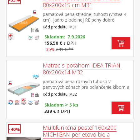
80x200x15 cm M31
pamäťová pena strednej tuhosti (vrstva 4
cm), jadro z odolnej RE peny dobré
ortopedické vlastností a dlhá životnosť
Kód produktu: M31
matraca vhodný pre všetky typy roštov
poťah priedušný, vyrobený z dvoch častí,
Skladom: 7.9.2026
snímateľný a prateľný do 60 °C odporúčaná
156,50 €
s DPH
nosnosť do 130 kg
-35%
241 € **
Matrac s poťahom IDEA TRIAN
80x200x14 M32
pamäťová pena rôznych tuhostí v
panvových zónach pre odľahčenie kĺbom a
celému pohybovému aparátu 7-zónová
Kód produktu: M32
anatomická masážna profilácia prináša
veľmi jemnú masáž v priebehu spánku
>
Skladom
5 ks
matrac s Visco penou a systémom
339 €
s DPH
rozdielne tuhosti strán vhodná pre všetky
typy roštov poťah snímateľný a prateľný do
40 °C odporúčaná nosnosť do 120 kg
Multifunkčná posteľ 160x200
-40%
MICHIGAN perleťovo biela