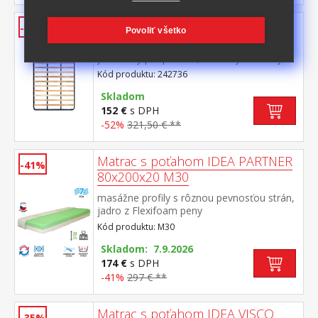
Lamelový rošt 160x200 cm
-52%
Povoliť všetko
samonosný rošt v kovovom ráme rošt nie
je vhodný pre postele, do ktorých má byť
použitý latkový rošt R2
Kód produktu: 242736
Skladom
152 €
s DPH
-52%
321,50 € **
Matrac s poťahom IDEA PARTNER
-41%
80x200x20 M30
masážne profily s rôznou pevnosťou strán,
jadro z Flexifoam peny
povrch vyprofilovaný do 7 anatomických
Kód produktu: M30
zón na oboch stranách tvrdá (biela) a
mäkká (svetlo zelená) strana vhodný pre
Skladom: 7.9.2026
všetky typy roštov vhodný pre alergikov,
174 €
s DPH
poťah snímateľný a prateľný do 60 °C
-41%
297 € **
odporúčaná nosnosť do 130 kg
Matrac s poťahom IDEA VISCO
-35%