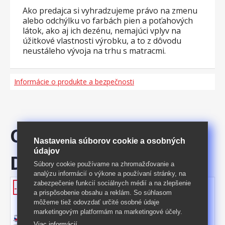
Ako predajca si vyhradzujeme právo na zmenu
alebo odchýlku vo farbách pien a poťahových
látok, ako aj ich dezénu, nemajúci vplyv na
úžitkové vlastnosti výrobku, a to z dôvodu
neustáleho vývoja na trhu s matracmi.
Informácie o produkte a bezpečnosti
ODPORÚČAME
Nastavenia súborov cookie a osobných
údajov
DOKÚPIŤ
Súbory cookie používame na zhromažďovanie a
analýzu informácií o výkone a používaní stránky, na
zabezpečenie funkcií sociálnych médií a na zlepšenie
Matrac s poťahom IDEA PARTNER
-39%
a prispôsobenie obsahu a reklám. So súhlasom
160x200x20 M27
môžeme tiež odovzdať určité osobné údaje
masážne profily s rôznou pevnosťou strán,
marketingovým platformám na marketingové účely.
jadro z Flexifoam peny povrch je
Viac informácií