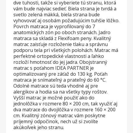
dve tuhosti, takže si vyberiete tú stranu, ktorá
vám bude najviac sedieť. Biela strana je tvrdá a
svetlo zelená mäkká, biela strana bude
vyhovovať aj osobám požadujúcim tuhšie lôžko.
Povrch matraca je vyprofilovaný do 7
anatomických zón po oboch stranách. Jadro
matraca sa skladá z Flexifoam peny. Kvalitný
matrac zaisťuje rozloženie tlaku a správnu
podporu tela pri všetkých polohách. Matrac má
perfektné ortopedické vlastnosti a ľahko
rozloží hmotnosť do jej jadra. Obojstranný
matrac s poťahom IDEA PARTNER je
optimalizovaný pre záťaž do 130 kg. Poťah
matraca je snímateľný a prateľný do 60 °C.
Odolné matrace sú teda vhodné aj pre
alergikov a hodia sa na všetky typy roštov.
Vyšší matrac je možné použiť ako do
jednolôžka v rozmere 80 × 200 cm, tak využiť aj
dva matrace do dvojlôžka v rozmere 160 × 200
cm. Kvalitný zónový matrac vám poskytne
príjemný odpočinok, nech už si zvolíte
akúkoľvek jeho stranu.