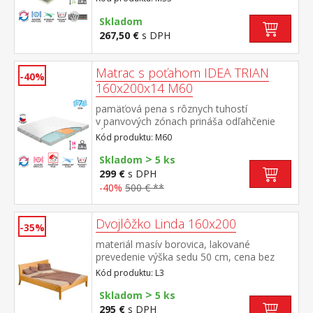
vlastností a tuhostí, ktorá zaisťuje komfort,
vzdušnosť, ortopedické vlastnosti a dlhú
Skladom
životnosť anatomická zónová masážna
267,50 €
s DPH
profilácia – 7 zón na oboch stranách, jemná
masáž počas spánku rozdielna tuhosť strán
– zelenkavá mäkšia strana tuhosť 2 z 5,
Matrac s poťahom IDEA TRIAN
-40%
modrá tuhšia strana tuhosť 2,5 z 5 vzdušný
160x200x14 M60
poťah prešitý dutým vláknom, vyrobený z 2
častí, snímateľný a prateľný do 60
pamäťová pena s rôznych tuhostí
°C odporúčaná nosnosť do 130 kg, výška
v panvových zónach prináša odľahčenie
matraca 17 cm
kĺbom a celému pohybovému aparátu 7-
Kód produktu: M60
zónová anatomická masážna profilácia –
>
veľmi jemná masáž v priebehu spánku
Skladom
5 ks
matrac s Visco systémom rozdielnej tuhosti
299 €
s DPH
strán vhodná pre všetky typy roštov poťah
-40%
500 € **
snímateľný prateľný do 40 °C
odporúčaná nosnosť do 120 kg
Dvojlôžko Linda 160x200
-35%
materiál masív borovica, lakované
prevedenie výška sedu 50 cm, cena bez
roštu a matraca odporúčaný rozmer
Kód produktu: L3
matraca 160 × 200 cm alebo 2 kusy 80 ×
>
200 cm a rošt R2 vhodný doplnok úložný
Skladom
5 ks
priestor 8009
295 €
s DPH