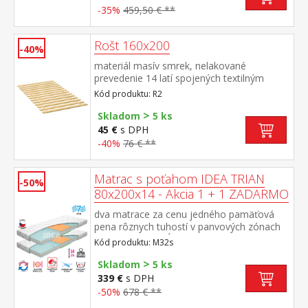
-35%
459,50 € **
Rošt 160x200
-40%
materiál masív smrek, nelakované
prevedenie 14 latí spojených textilným
tkalúnom
Kód produktu: R2
>
Skladom
5 ks
45 €
s DPH
-40%
76 € **
Matrac s poťahom IDEA TRIAN
-50%
80x200x14 - Akcia 1 + 1 ZADARMO
dva matrace za cenu jedného pamäťová
pena rôznych tuhostí v panvových zónach
pre odľahčenie kĺbom a celému
Kód produktu: M32s
pohybovému aparátu 7-zónová anatomická
>
masážna profilácia prináša veľmi jemnú
Skladom
5 ks
masáž v priebehu spánku matrac s Visco
339 €
s DPH
penou a systémom rozdielne tuhosti strán
-50%
678 € **
vhodná pre všetky typy roštov poťah