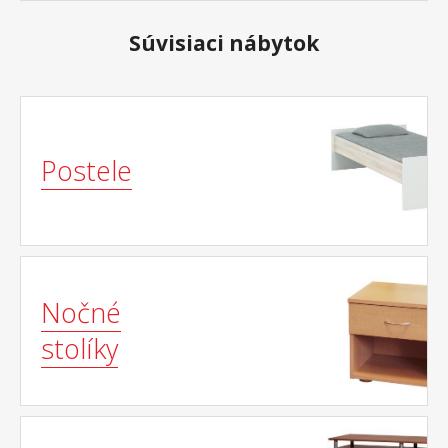
snímateľný a prateľný do 40 °C odporúčaná
nosnosť do 120 kg
Súvisiaci nábytok
Postele
Nočné
stolíky