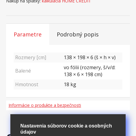
Nákup na splátky:
kalkulácia HOME CREDIT
Parametre
Podrobný popis
Rozmery [cm]
138 × 198 × 6 (š × h × v)
vo fólii (rozmery, š/v/d:
Balené
138 × 6 × 198 cm)
Hmotnost
18
kg
Informácie o produkte a bezpečnosti
Nastavenia súborov cookie a osobných
údajov