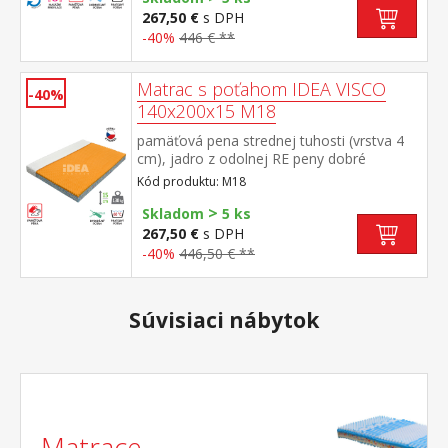
matrac s Visco systémom rozdielnej tuhosti
267,50 €
s DPH
strán vhodná pre všetky typy roštov poťah
-40%
446 € **
snímateľný a prateľný do 40 °C odporúčaná
nosnosť do 120 kg
Matrac s poťahom IDEA VISCO
-40%
140x200x15 M18
pamäťová pena strednej tuhosti (vrstva 4
cm), jadro z odolnej RE peny dobré
ortopedické vlastností a dlhá životnosť
Kód produktu: M18
matraca vhodný pre všetky typy
>
roštov poťah priedušný, vyrobený z dvoch
Skladom
5 ks
častí, snímateľný a prateľný do 60 °C
267,50 €
s DPH
odporúčaná nosnosť do 130 kg
-40%
446,50 € **
Súvisiaci nábytok
Matrace